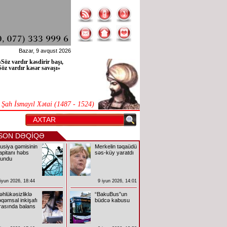
Bazar, 9 avqust 2026
«Söz vardır kəsdirir başı,
Söz vardır kəsər savaşı»
Şah İsmayıl Xətai (1487 - 1524)
SON DƏQİQƏ
usiya gəmisinin
Merkelin təqaüdü
apitanı həbs
səs-küy yaratdı
lundu
 iyun 2026, 18:44
9 iyun 2026, 14:01
əhlükəsizliklə
“BakuBus”un
əqəmsal inkişafı
büdcə kabusu
rasında balans