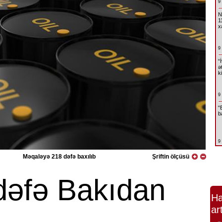
9
N
1
x
9
“
ə
k
9
“
b
9
Məqaləyə 218 dəfə baxılıb
Şriftin ölçüsü
 dəfə Bakıdan
Ha
ar