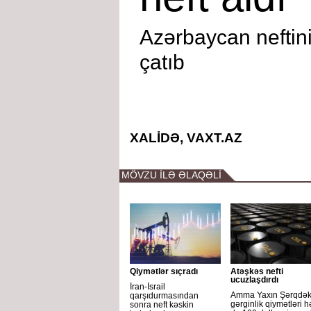
Azərbaycan neftin
çatıb
XALİDƏ, VAXT.AZ
MÖVZU İLƏ ƏLAQƏLİ
Qiymətlər sıçradı
Atəşkəs nefti
ucuzlaşdırdı
İran-İsrail
Amma Yaxın Şərqdək
qarşıdurmasından
gərginlik qiymətləri h
sonra neft kəskin