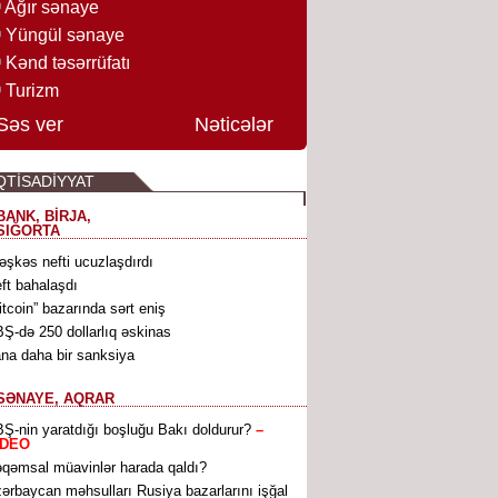
Ağır sənaye
Yüngül sənaye
Kənd təsərrüfatı
Turizm
Səs ver
Nəticələr
QTİSADİYYAT
BANK, BİRJA,
SIĞORTA
əşkəs nefti ucuzlaşdırdı
ft bahalaşdı
itcoin” bazarında sərt eniş
Ş-də 250 dollarlıq əskinas
ana daha bir sanksiya
SƏNAYE, AQRAR
Ş-nin yaratdığı boşluğu Bakı doldurur?
–
İDEO
qəmsal müavinlər harada qaldı?
ərbaycan məhsulları Rusiya bazarlarını işğal