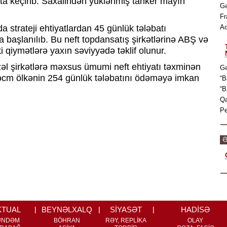
ata keçirib. Saxalindən yüklənmiş tanker mayın
Gə
Fr
 strateji ehtiyatlardan 45 günlük tələbatı
Ac
 başlanılıb. Bu neft topdansatış şirkətlərinə ABŞ və
ki qiymətlərə yaxın səviyyədə təklif olunur.
əl şirkətlərə məxsus ümumi neft ehtiyatı təxminən
Gə
 həcm ölkənin 254 günlük tələbatını ödəməyə imkan
“B
“B
Qa
Pe
Ə
KTUAL
BEYNƏLXALQ
SİYASƏT
HADİSƏ
ÜNDƏM
BÖHRAN
RƏY, REPLİKA
OLAY