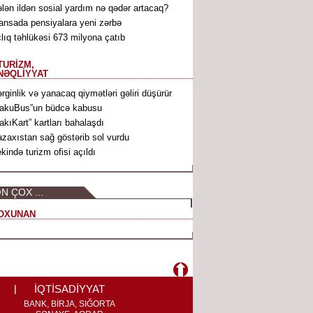
lən ildən sosial yardım nə qədər artacaq?
ansada pensiyalara yeni zərbə
lıq təhlükəsi 673 milyona çatıb
TURİZM,
NƏQLİYYAT
rginlik və yanacaq qiymətləri gəliri düşürür
akuBus”un büdcə kabusu
akıKart” kartları bahalaşdı
zaxıstan sağ göstərib sol vurdu
kində turizm ofisi açıldı
N ÇOX ...
OXUNAN
İQTİSADİYYAT
BANK, BİRJA, SIĞORTA