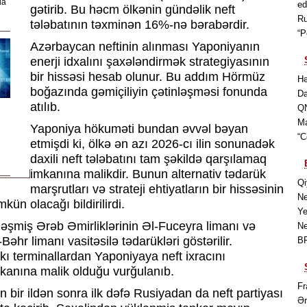
da
ed
gətirib. Bu həcm ölkənin gündəlik neft
Ru
tələbatının təxminən 16%-nə bərabərdir.
“P
Azərbaycan neftinin alınması Yaponiyanın
enerji idxalını şaxələndirmək strategiyasının
bir hissəsi hesab olunur. Bu addım Hörmüz
Hə
boğazında gəmiçiliyin çətinləşməsi fonunda
Da
atılıb.
QN
Ma
Yaponiya hökuməti bundan əvvəl bəyan
“C
etmişdi ki, ölkə ən azı 2026-cı ilin sonunadək
daxili neft tələbatını tam şəkildə qarşılamaq
imkanına malikdir. Bunun alternativ tədarük
Qi
marşrutları və strateji ehtiyatların bir hissəsinin
Ne
ün olacağı bildirilirdi.
Ye
rləşmiş Ərəb Əmirliklərinin Əl-Fuceyra limanı və
Ne
hr limanı vasitəsilə tədarükləri göstərilir.
BP
ı terminallardan Yaponiyaya neft ixracını
kanına malik olduğu vurğulanıb.
Fr
bir ildən sonra ilk dəfə Rusiyadan da neft partiyası
Əm