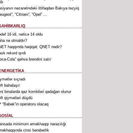
ib
siyanın nəzarətindəki ittifaqdan Bakıya təzyiq
eugeot”, “Citroen”, “Opel” ...
SAHİBKARLIQ
dəf 16 idi, nəticə 14 oldu
ha nə olmaldır?
ET haqqında həqiqət: QNET nədir?
sk rekord qırdı
oca-Cola” qəhvə brendini satır
ENERGETİKA
ymətlər sıçradı
ft bahalaşır
ni binalarda qaz kombiləri qadağan olunur
ft qiymətləri düşdü
 “Babək”in operatoru olacaq
SOSİAL
ansada minimum əməkhaqqı narazılığı
əkhaqqında cinsi bərabərlik