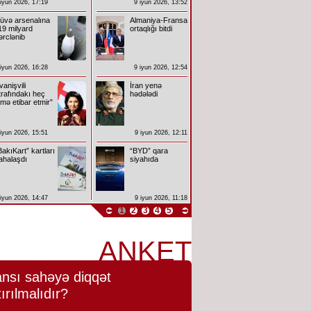
 iyun 2026, 17:19
9 iyun 2026, 13:52
üvə arsenalına
Almaniya-Fransa
19 milyard
ortaqlığı bitdi
ərclənib
 iyun 2026, 16:28
9 iyun 2026, 12:54
İvanişvili
İran yenə
trafındakı heç
hədələdi
imə etibar etmir”
 iyun 2026, 15:51
9 iyun 2026, 12:11
BakıKart” kartları
“BYD” qara
ahalaşdı
siyahıda
 iyun 2026, 14:47
9 iyun 2026, 11:18
1
2
3
4
5
ANKET
nsı sahəyə diqqət
tırılmalıdır?