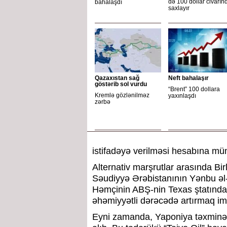
də 100 dollar civarın
bahalaşdı
saxlayır
Qazaxıstan sağ
Neft bahalaşır
göstərib sol vurdu
“Brent” 100 dollara
Kremlə gözlənilməz
yaxınlaşdı
zərbə
istifadəyə verilməsi hesabına mümk
Alternativ marşrutlar arasında Bi
Səudiyyə Ərəbistanının Yənbu əl-Bə
Həmçinin ABŞ-nin Texas ştatındak
əhəmiyyətli dərəcədə artırmaq im
Eyni zamanda, Yaponiya təxminən 