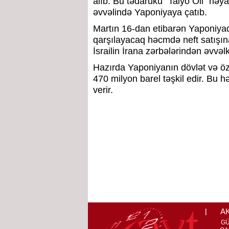
alıb. Bu tədarükü “Taiyo Oil” həy
əvvəlində Yaponiyaya çatıb.
Martın 16-dan etibarən Yaponiyada
qarşılayacaq həcmdə neft satışına
İsrailin İrana zərbələrindən əvvəl
Hazırda Yaponiyanın dövlət və öz
470 milyon barel təşkil edir. Bu
verir.
A
G