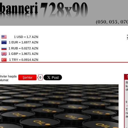
1 USD = 1.7 AZN
1 EUR = 1.6977 AZN
1 RUB = 0.0272 AZN
1 GBP = 1.9671 AZN
1 TRY = 0.0914 AZN
hvlər haqda
Şərhlər
0
lumat
R
k
o
9
T
r
a