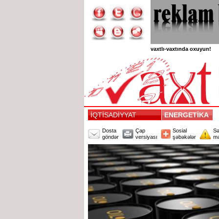
vaxtlı-vaxtında oxuyun!
İQTİSADİYYAT
ENERGETİKA
Dosta
Çap
Sosial
Sə
göndər
versiyası
şəbəkələr
mə