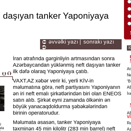
i daşıyan tanker Yaponiyaya
əvvəlki yazı |
sonrakı yazı
İ
İran ətrafında gərginliyin artmasından sonra
Azərbaycandan yüklənmiş neft daşıyan tanker
At
ilk dəfə olaraq Yaponiyaya çatıb.
Ne
VAXT.AZ xəbər verir ki, yerli KİV-in
“B
məlumatına görə, neft partiyasını Yaponiyanın
AB
ən iri neft emalı şirkətlərindən biri olan ENEOS
İr
satın alıb. Şirkət eyni zamanda ölkənin ən
böyük yanacaqdoldurma şəbəkələrindən
birinin operatorudur.
AB
V
Məlumata əsasən, tanker Yaponiyaya
Rə
i
təxminən 45 min kilolitr (283 min barrel) neft
ələ
Az