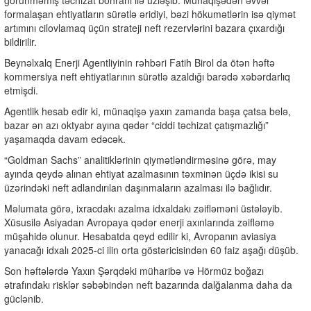
görünməmiş təchizat böhranı ilə üzləşib. Münaqişədən əvvəl
formalaşan ehtiyatların sürətlə əridiyi, bəzi hökumətlərin isə qiymət
artımını cilovlamaq üçün strateji neft rezervlərini bazara çıxardığı
bildirilir.
Beynəlxalq Enerji Agentliyinin rəhbəri Fatih Birol da ötən həftə
kommersiya neft ehtiyatlarının sürətlə azaldığı barədə xəbərdarlıq
etmişdi.
Agentlik hesab edir ki, münaqişə yaxın zamanda başa çatsa belə,
bazar ən azı oktyabr ayına qədər “ciddi təchizat çatışmazlığı”
yaşamaqda davam edəcək.
“Goldman Sachs” analitiklərinin qiymətləndirməsinə görə, may
ayında qeydə alınan ehtiyat azalmasının təxminən üçdə ikisi su
üzərindəki neft adlandırılan daşınmaların azalması ilə bağlıdır.
Məlumata görə, ixracdakı azalma idxaldakı zəifləməni üstələyib.
Xüsusilə Asiyadan Avropaya qədər enerji axınlarında zəifləmə
müşahidə olunur. Hesabatda qeyd edilir ki, Avropanın aviasiya
yanacağı idxalı 2025-ci ilin orta göstəricisindən 60 faiz aşağı düşüb.
Son həftələrdə Yaxın Şərqdəki müharibə və Hörmüz boğazı
ətrafındakı risklər səbəbindən neft bazarında dalğalanma daha da
güclənib.