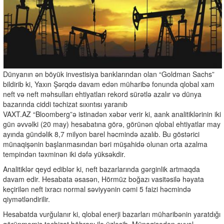
Dünyanın ən böyük investisiya banklarından olan “Goldman Sachs”
bildirib ki, Yaxın Şərqdə davam edən müharibə fonunda qlobal xam
neft və neft məhsulları ehtiyatları rekord sürətlə azalır və dünya
bazarında ciddi təchizat sıxıntısı yaranıb
VAXT.AZ “Bloomberg”ə istinadən xəbər verir ki, aank analitiklərinin iki
gün əvvəlki (20 may) hesabatına görə, görünən qlobal ehtiyatlar may
ayında gündəlik 8,7 milyon barel həcmində azalıb. Bu göstərici
münaqişənin başlanmasından bəri müşahidə olunan orta azalma
tempindən təxminən iki dəfə yüksəkdir.
Analitiklər qeyd ediblər ki, neft bazarlarında gərginlik artmaqda
davam edir. Hesabata əsasən, Hörmüz boğazı vasitəsilə həyata
keçirilən neft ixracı normal səviyyənin cəmi 5 faizi həcmində
qiymətləndirilir.
Hesabatda vurğulanır ki, qlobal enerji bazarları müharibənin yaratdığı