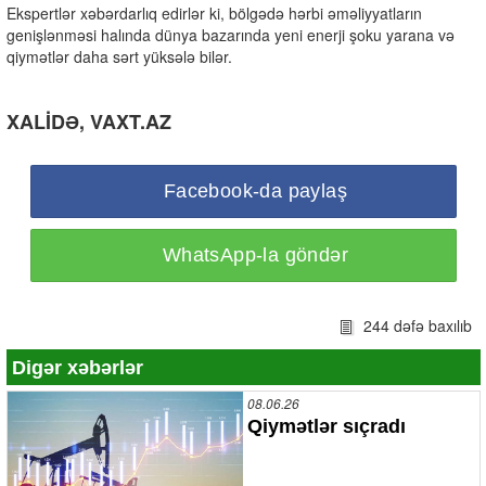
Ekspertlər xəbərdarlıq edirlər ki, bölgədə hərbi əməliyyatların
genişlənməsi halında dünya bazarında yeni enerji şoku yarana və
qiymətlər daha sərt yüksələ bilər.
XALİDƏ, VAXT.AZ
Facebook-da paylaş
WhatsApp-la göndər
244 dəfə baxılıb
Digər xəbərlər
08.06.26
Qiymətlər sıçradı