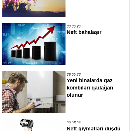
03.06.26
Neft bahalaşır
29.05.26
Yeni binalarda qaz
kombiləri qadağan
olunur
29.05.26
Neft qiymətləri düşdü