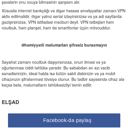
şəxslərin onu oxuya bilməsinin qarşısını alır.
Xüsusilə internet bankçılığı və digər həssas əməliyyatlar zamanı VPN
aktiv edilməlidir. Əgər yalnız serial izləyirsinizsə və ya adi saytlarda
gəzişirsinizsə, VPN istifadəsi məcburi deyil. VPN tətbiqləri həm
noutbuk, həm planşet, həm də smartfonlar üçün mövcuddur.
Əhəmiyyətli məlumatları şifrəsiz buraxmayın
Səyahət zamanı noutbuk daşıyırsınızsa, onun itməsi və ya
oğurlanması ciddi təhlükə yaradır. Bu səbəbdən ən azı vacib
sənədlərinizin, ideal halda isə bütün sabit diskinizin və ya mobil
cihazınızın şifrələnməsi tövsiyə olunur. Bu tədbir sayəsində cihaz ələ
keçsə belə, məlumatların təhlükəsizliyi təmin edilir.
ELŞAD
Facebook-da paylaş