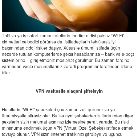
Tətil və ya iş səfəri zamanı otellərin təqdim etdiyi pulsuz “Wi-Fi”
xidmətləri cəlbedici görünsə də, istifadəçilərin təhlükəsizliyi
baxımından ciddi risklər daşıyır. Xüsusilə ümumi istifadə üçün
nəzərdə tutulan kompüterlərdə şəxsi hesablarınıza – bank və e-poçt
sistemlərinə – giriş etməniz məsləhət görülmür. Bu zaman fərqinə
varmadan vacib məlumatlarınız zərərli proqramlar tərəfindən izlənə
bilər.
VPN vasitəsilə əlaqəni şifrələyin
Hotellərin “Wi-Fi” şəbəkələri çox zaman zəif qorunur və ya
ümumiyyətlə şifrəsiz olur. Bu isə eyni şəbəkədən istifadə edən digər
şəxslərin sizin məlumat axınınızı izləməsinə şərait yaradır. Bu riski
minimuma endirmək üçün VPN (Virtual Özəl Şəbəkə) istifadə etmək
tövsiyə olunur. VPN sizin internet trafikinizi şifrələyir və üçüncü