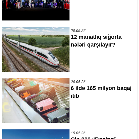
20.05.26
12 manatlıq sığorta
nələri qarşılayır?
20.05.26
6 ildə 165 milyon baqaj
itib
15.05.26