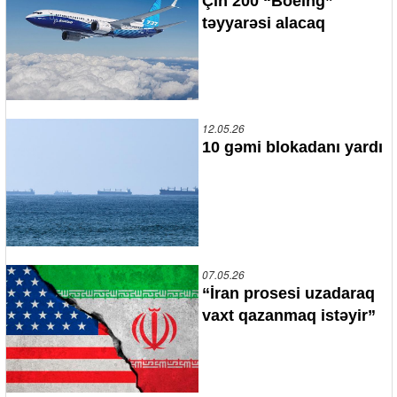
Çin 200 “Boeing”
təyyarəsi alacaq
12.05.26
10 gəmi blokadanı yardı
07.05.26
“İran prosesi uzadaraq
vaxt qazanmaq istəyir”