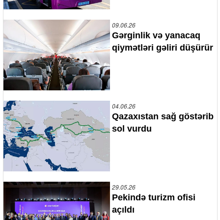
09.06.26
Gərginlik və yanacaq
qiymətləri gəliri düşürür
04.06.26
Qazaxıstan sağ göstərib
sol vurdu
29.05.26
Pekində turizm ofisi
açıldı