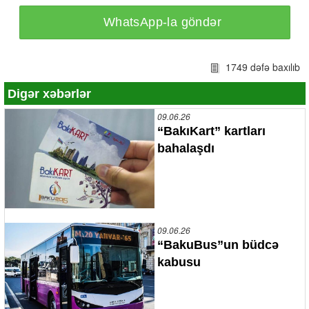
WhatsApp-la göndər
1749 dəfə baxılıb
Digər xəbərlər
09.06.26
“BakıKart” kartları
bahalaşdı
09.06.26
“BakuBus”un büdcə
kabusu