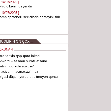
[ 14/07/2025 ]
hid ölkənin dəyəridir
[ 10/07/2025 ]
amp qaradərili seçicilərin dəstəyini itirir
ÜƏLİFİN ƏN ÇOX ...
OXUNAN
ra tarixin qap-qara ləkəsi
nkord – səsdən sürətli əfsanə
utinin qorxulu yuxusu”
iasiyanın acınacaqlı halı
lgəsi düşən yerdə ot bitməyən qorxu