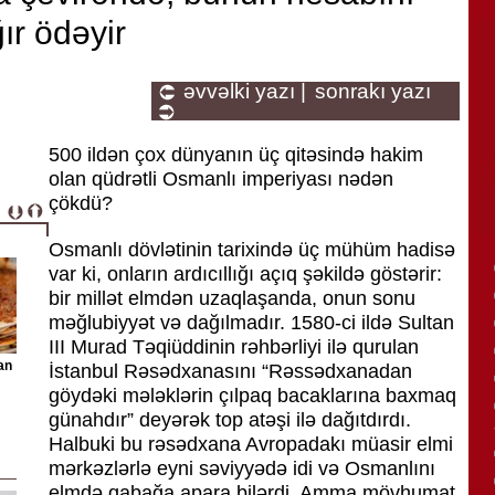
ır ödəyir
əvvəlki yazı |
sonrakı yazı
500 ildən çox dünyanın üç qitəsində hakim
olan qüdrətli Osmanlı imperiyası nədən
çökdü?
Osmanlı dövlətinin tarixində üç mühüm hadisə
var ki, onların ardıcıllığı açıq şəkildə göstərir:
bir millət elmdən uzaqlaşanda, onun sonu
məğlubiyyət və dağılmadır. 1580-ci ildə Sultan
III Murad Təqiüddinin rəhbərliyi ilə qurulan
an
İstanbul Rəsədxanasını “Rəssədxanadan
göydəki mələklərin çılpaq bacaklarına baxmaq
günahdır” deyərək top atəşi ilə dağıtdırdı.
Halbuki bu rəsədxana Avropadakı müasir elmi
mərkəzlərlə eyni səviyyədə idi və Osmanlını
elmdə qabağa apara bilərdi. Amma mövhumat