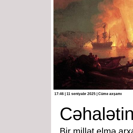
17:46 | 11 sentyabr 2025 | Cümə axşamı
Cəhalətin
Bir millət elmə ar