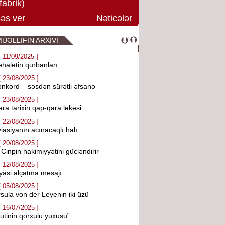
fabrik)
əs ver
Nəticələr
ÜƏLLİFİN ARXİVİ
[ 11/09/2025 ]
halətin qurbanları
[ 23/08/2025 ]
nkord – səsdən sürətli əfsanə
[ 23/08/2025 ]
ra tarixin qap-qara ləkəsi
[ 22/08/2025 ]
iasiyanın acınacaqlı halı
[ 20/08/2025 ]
 Cinpin hakimiyyətini gücləndirir
[ 12/08/2025 ]
yasi alçatma mesajı
[ 05/08/2025 ]
sula von der Leyenin iki üzü
[ 16/07/2025 ]
utinin qorxulu yuxusu”