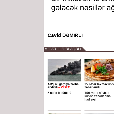
gələcək nəsillər ağ
Cavid DƏMİRLİ
MÖVZU İLƏ ƏLAQƏLİ
ABŞ iki gəmiyə zərbə
25 nəfər laxmacund
endirdi
– VİDEO
zəhərləndi
5 nəfər öldürüldü
Türkiyədə növbəti
kütləvi zəhərlənmə
hadisəsi