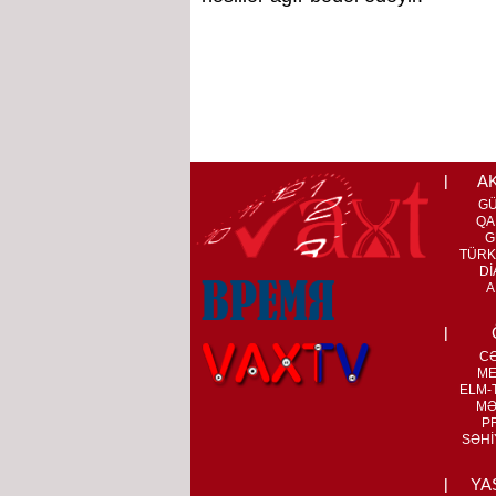
A
G
QA
G
TÜRK
Dİ
A
C
ME
ELM-T
MƏ
P
SƏHİ
YA