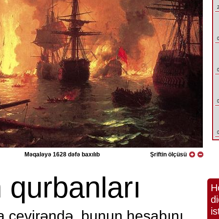
Məqaləyə 1628 dəfə baxılıb
Şriftin ölçüsü
 qurbanları
H
di
is
xa çevirəndə, bunun hesabını