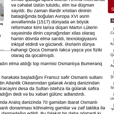
və cəhalət üstün tutuldu, elm isə düşmən
S
sayıldı. Bu zaman illərdir xristian dininin
bataqlığında boğulan Avropa XVI əsrin
M
əvvəllərində (1517) dünyada ən böyük
ıq
reformator kimi tarixə düşən Martın Lüterin
sayəsində dinin caynağından xilas olaraq
Cə
d
həmin dövrdə elmə sarıldı, texnologiyasını
Ko
inkişaf etdirdi və gücləndi. Əsrlərin dünya
nəhəngi Qoca Osmanlı təkcə yaşca yox fiziki
Qa
olaraq da qocalmışdı.
uradın elmə atdığı top mərmisi Osmanlıya Bumeranq
Av
Şi
hərəkətə başladığını Fransız səfir Osmanlı sultanı
tin Atlantik Okeanından gələrək Aralıq dənizindən
Si
cəyini desə də Sultan istehza ilə gülərək səfirə
adığın dedi və bu xəbəri gülünc adlandırdı.
Ur
ndə Aralıq dənizində 70 gəmidən ibarət Osmanlı
lı donanması köhnəlmiş gəmilər və zəif taktika ilə
“P
armadağın edildi. Bu fəlakət bir daha göstərdi ki,