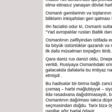
elmə etinasız yanaşan dövlət h
Osmanlı gəmilərinin və toplarının
biliklərin inkişafıdan geri qalmas
Ən faciəlisi odur ki, Osmanlı sultan
“Yad avropalılar rusları Baltik də
Osmanlının zəifliyindən istifadə
ilə böyük üstünlüklər qazandı və 
ilk dəfə müsəlman torpağını itirdi
Qara dəniz rus dənizi oldu, Dnepr 
verildi, Rusiyaya Osmanlıdaki xris
gələcəkdə dəfələrlə bu imtiyaz n
etmişdi .
Bu hadisələr bir-birinə bağlı zən
çıxmaq – hərbi məğlubiyyət – siya
ildə rəsədxana dağıdılmasaydı, b
Osmanlının dağılması təkcə düşmə
seçməsindən doğdu. Tarix bizə öyr
nəsillər ağır bədəl ödəyir.