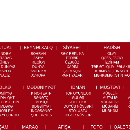
KTUAL
BEYNƏLXALQ
SİYASƏT
HADİSƏ
ÜNDƏM
BÖHRAN
RƏY, REPLİKA
OLAY
RABAĞ
ASİYA
TƏDBİR
QƏZA, FACİƏ
ÜNEY
REGİON
ÜZBƏÜZ
İZDİHAM
 DÜNYASI
DÜNYA
XADİM
TƏBİƏT, İQLİM, FƏLAK
ASPOR
AMERİKA
QALMAQAL
KRİMİNAL, CİNAYƏT
NALİZ
AVROPA
PARTİYALAR
MƏHKƏMƏ, İSTİNTAQ
ÖLKƏ
MƏDƏNİYYƏT
İDMAN
MÜSTƏVİ
ƏMİYYƏT
KİNO-TEATR
TOP OYUNLARI
MÜƏLLİF
DİA-QHT
SƏNƏTÇİ
GÜLƏŞ
MÜTALİƏ
ƏHSİL, DİN
MUSİQİ
ATLETİKA
MÜBAHİSƏ
MLƏKƏT
ƏDƏBİYYAT
DÖYÜŞ NÖVLƏRİ
MÜSAHİB
R
ROBLEM
İNCƏSƏNƏT
STOLÜSTÜ
MÜBHƏM
YYƏ, ORDU
ŞOU BİZNES
DİGƏR NÖVLƏR
ŞAM
MARAQ
AFİŞA
FOTO
QALER