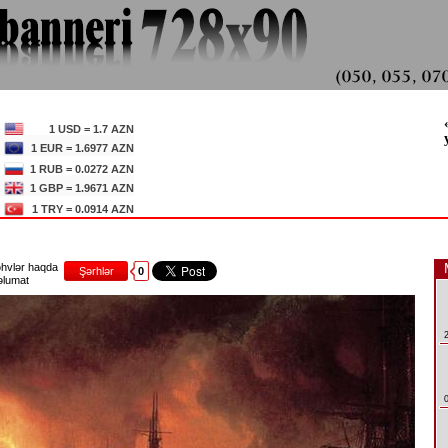
1 USD = 1.7 AZN
1 EUR = 1.6977 AZN
1 RUB = 0.0272 AZN
1 GBP = 1.9671 AZN
1 TRY = 0.0914 AZN
hvlər haqda
Şərhlər
0
lumat