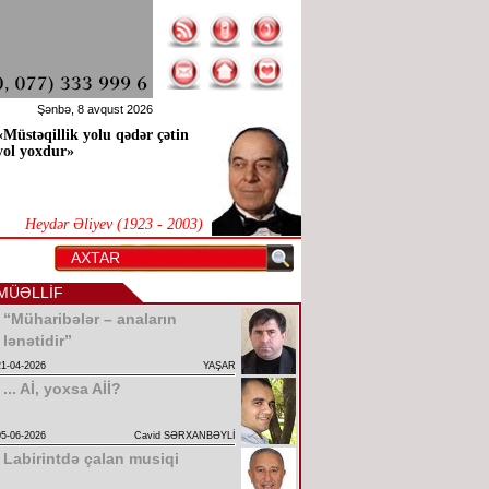
Şənbə, 8 avqust 2026
«Müstəqillik yolu qədər çətin
yol yoxdur»
Heydər Əliyev (1923 - 2003)
MÜƏLLİF
“Müharibələr – anaların
lənətidir”
21-04-2026
YAŞAR
... Aİ, yoxsa Aİİ?
05-06-2026
Cavid SƏRXANBƏYLİ
Labirintdə çalan musiqi