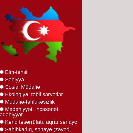
Elm-təhsil
Səhiyyə
Sosial Müdafiə
Ekologiya, təbii sərvətlər
Müdafiə-təhlükəsizlik
Mədəniyyət, incəsənət,
ədəbiyyat
Kənd təsərrüfatı, aqrar sənaye
Sahibkarlıq, sənaye (zavod,