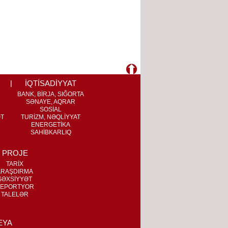
İQTİSADİYYAT
BANK, BİRJA, SIĞORTA
SƏNAYE, AQRAR
SOSİAL
ƏT
TURİZM, NƏQLİYYAT
ENERGETİKA
SAHİBKARLIQ
PROJE
TARİX
ARAŞDIRMA
ŞƏXSİYYƏT
EPORTYOR
TALELƏR
EYA