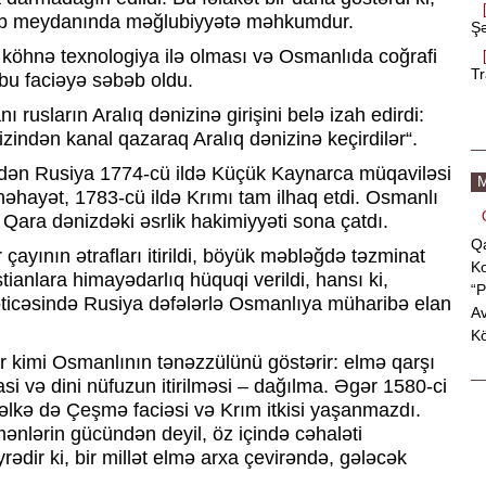
ərb meydanında məğlubiyyətə məhkumdur.
Şə
 köhnə texnologiya ilə olması və Osmanlıda coğrafi
Tr
ı bu faciəyə səbəb oldu.
ı rusların Aralıq dənizinə girişini belə izah edirdi:
nizindən kanal qazaraq Aralıq dənizinə keçirdilər“.
 edən Rusiya 1774-cü ildə Küçük Kaynarca müqaviləsi
M
nəhayət, 1783-cü ildə Krımı tam ilhaq etdi. Osmanlı
, Qara dənizdəki əsrlik hakimiyyəti sona çatdı.
Qa
çayının ətrafları itirildi, böyük məbləğdə təzminat
Ko
tianlara himayədarlıq hüquqi verildi, hansı ki,
“P
əticəsində Rusiya dəfələrlə Osmanlıya müharibə elan
Av
Kö
cir kimi Osmanlının tənəzzülünü göstərir: elmə qarşı
si və dini nüfuzun itirilməsi – dağılma. Əgər 1580-ci
əlkə də Çeşmə faciəsi və Krım itkisi yaşanmazdı.
nlərin gücündən deyil, öz içində cəhaləti
ədir ki, bir millət elmə arxa çevirəndə, gələcək