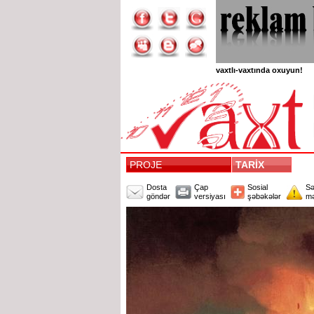
vaxtlı-vaxtında oxuyun!
PROJE
TARİX
Dosta
Çap
Sosial
Sə
göndər
versiyası
şəbəkələr
mə