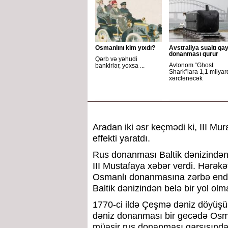
Osmanlını kim yıxdı?
Avstraliya sualtı qay
donanması qurur
Qərb və yəhudi
Avtonom “Ghost
bankirlər, yoxsa ...
Shark”lara 1,1 milyar
xərclənəcək
Aradan iki əsr keçmədi ki, III M
effekti yaratdı.
Rus donanması Baltik dənizindən 
III Mustafaya xəbər verdi. Hərəkə
Osmanlı donanmasına zərbə endirə
Baltik dənizindən belə bir yol olm
1770-ci ildə Çeşmə dəniz döyüşü
dəniz donanması bir gecədə Osman
müasir rus donanması qarşısında d