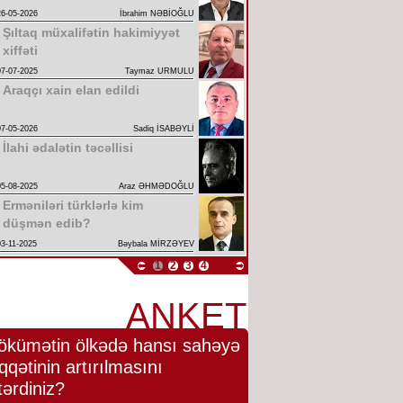
26-05-2026
İbrahim NƏBİOĞLU
Şıltaq müxalifətin hakimiyyət
xiffəti
07-07-2025
Taymaz URMULU
Araqçı xain elan edildi
07-05-2026
Sadiq İSABƏYLİ
İlahi ədalətin təcəllisi
05-08-2025
Araz ƏHMƏDOĞLU
Erməniləri türklərlə kim
düşmən edib?
03-11-2025
Bəybala MİRZƏYEV
1
2
3
4
ANKET
ökümətin ölkədə hansı sahəyə
qqətinin artırılmasını
tərdiniz?