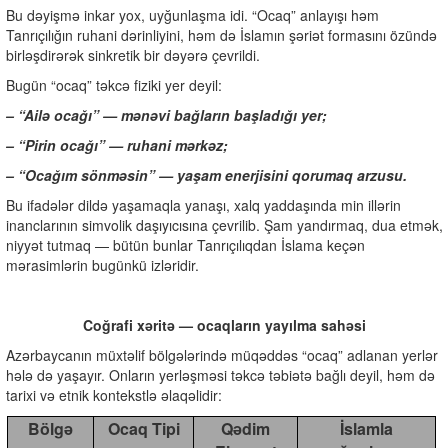
Bu dəyişmə inkar yox, uyğunlaşma idi. “Ocaq” anlayışı həm
Tanrıçılığın ruhani dərinliyini, həm də İslamın şəriət formasını özündə
birləşdirərək sinkretik bir dəyərə çevrildi.
Bugün “ocaq” təkcə fiziki yer deyil:
– “Ailə ocağı” — mənəvi bağların başladığı yer;
– “Pirin ocağı” — ruhani mərkəz;
– “Ocağım sönməsin” — yaşam enerjisini qorumaq arzusu.
Bu ifadələr dildə yaşamaqla yanaşı, xalq yaddaşında min illərin
inanclarının simvolik daşıyıcısına çevrilib. Şam yandırmaq, dua etmək,
niyyət tutmaq — bütün bunlar Tanrıçılıqdan İslama keçən
mərasimlərin bugünkü izləridir.
Coğrafi xəritə — ocaqların yayılma sahəsi
Azərbaycanın müxtəlif bölgələrində müqəddəs “ocaq” adlanan yerlər
hələ də yaşayır. Onların yerləşməsi təkcə təbiətə bağlı deyil, həm də
tarixi və etnik kontekstlə əlaqəlidir:
Bölgə
Ocaq Tipi
Qədim
İslamla