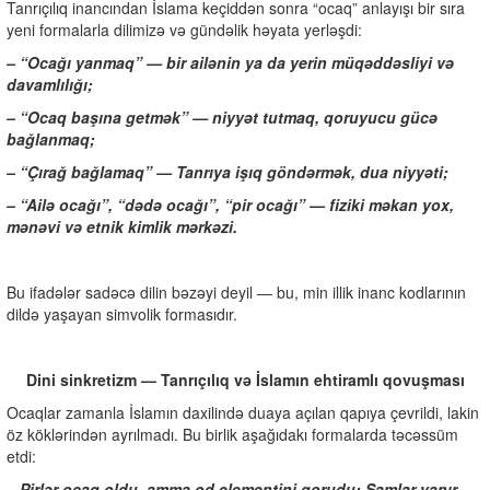
Tanrıçılıq inancından İslama keçiddən sonra “ocaq” anlayışı bir sıra
yeni formalarla dilimizə və gündəlik həyata yerləşdi:
– “Ocağı yanmaq” — bir ailənin ya da yerin müqəddəsliyi və
davamlılığı;
– “Ocaq başına getmək” — niyyət tutmaq, qoruyucu gücə
bağlanmaq;
– “Çırağ bağlamaq” — Tanrıya işıq göndərmək, dua niyyəti;
– “Ailə ocağı”, “dədə ocağı”, “pir ocağı” — fiziki məkan yox,
mənəvi və etnik kimlik mərkəzi.
Bu ifadələr sadəcə dilin bəzəyi deyil — bu, min illik inanc kodlarının
dildə yaşayan simvolik formasıdır.
Dini sinkretizm — Tanrıçılıq və İslamın ehtiramlı qovuşması
Ocaqlar zamanla İslamın daxilində duaya açılan qapıya çevrildi, lakin
öz köklərindən ayrılmadı. Bu birlik aşağıdakı formalarda təcəssüm
etdi:
– Pirlər ocaq oldu, amma od elementini qorudu: Şamlar yanır,