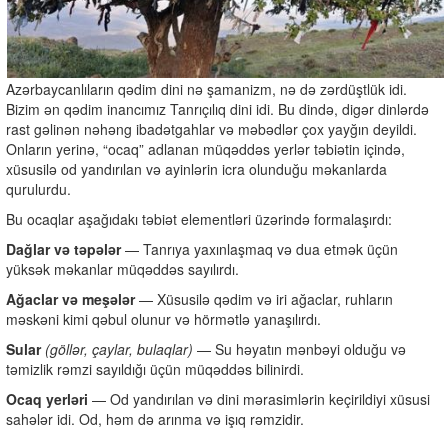
Azərbaycanlıların qədim dini nə şamanizm, nə də zərdüştlük idi.
Bizim ən qədim inancımız Tanrıçılıq dini idi. Bu dində, digər dinlərdə
rast gəlinən nəhəng ibadətgahlar və məbədlər çox yayğın deyildi.
Onların yerinə, “ocaq” adlanan müqəddəs yerlər təbiətin içində,
xüsusilə od yandırılan və ayinlərin icra olunduğu məkanlarda
qurulurdu.
Bu ocaqlar aşağıdakı təbiət elementləri üzərində formalaşırdı:
Dağlar və təpələr
— Tanrıya yaxınlaşmaq və dua etmək üçün
yüksək məkanlar müqəddəs sayılırdı.
Ağaclar və meşələr
— Xüsusilə qədim və iri ağaclar, ruhların
məskəni kimi qəbul olunur və hörmətlə yanaşılırdı.
Sular
(göllər, çaylar, bulaqlar)
— Su həyatın mənbəyi olduğu və
təmizlik rəmzi sayıldığı üçün müqəddəs bilinirdi.
Ocaq yerləri
— Od yandırılan və dini mərasimlərin keçirildiyi xüsusi
sahələr idi. Od, həm də arınma və işıq rəmzidir.