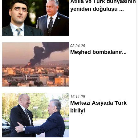
Atilla və Türk dünyasının
yenidən doğuluşu ...
03.04.26
Məşhəd bombalanır...
16.11.25
Mərkəzi Asiyada Türk
birliyi