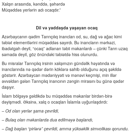
Xalqın arasında, kənddə, şəhərdə
Müqəddəs yerlərin adı ocaqdır.”
Dil və yaddaşda yaşayan ocaq
Azərbaycanın qədim Tanrıçılıq inancları od, su, dağ və ağac kimi
təbiət elementlərini müqəddəs sayırdı. Bu inancların mərkəzi,
ibadətgah deyil, “ocaq” adlanan təbii məkanlardı – çünki Tanrı uzaq
səmada deyil, göz önündəki təbiətdə hiss olunurdu.
Bu misralar Tanrıçılıq irsinin xalqımızın gündəlik həyatında və
inanclarında nə qədər dərin köklərə sahib olduğunu açıq şəkildə
göstərir. Azərbaycan mədəniyyəti və mənəvi keçmişi, min illər
əvvəldən gələn Tanrıçılıq inancının zəngin mirasını bu günə qədər
daşıyır.
İslam bölgəyə gəldikdə bu müqəddəs məkanlar birdən-birə
dəyişmədi. Əksinə, xalq o ocaqları İslamla uyğunlaşdırdı:
– Od olan yerlər şama çevrildi,
– Bulaq olan məkanlarda dua edilməyə başlandı,
– Dağ başları “pirlərə” çevrildi, amma yüksəklik simvolikası qorundu.