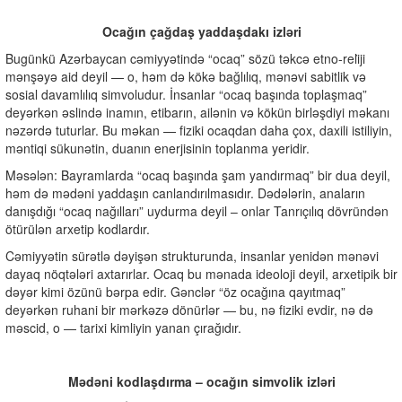
Ocağın çağdaş yaddaşdakı izləri
Bugünkü Azərbaycan cəmiyyətində “ocaq” sözü təkcə etno-reli̇ji
mənşəyə aid deyil — o, həm də kökə bağlılıq, mənəvi sabitlik və
sosial davamlılıq simvoludur. İnsanlar “ocaq başında toplaşmaq”
deyərkən əslində inamın, etibarın, ailənin və kökün birləşdiyi məkanı
nəzərdə tuturlar. Bu məkan — fiziki ocaqdan daha çox, daxili istiliyin,
məntiqi sükunətin, duanın enerjisinin toplanma yeridir.
Məsələn: Bayramlarda “ocaq başında şam yandırmaq” bir dua deyil,
həm də mədəni yaddaşın canlandırılmasıdır. Dədələrin, anaların
danışdığı “ocaq nağılları” uydurma deyil – onlar Tanrıçılıq dövründən
ötürülən arxetip kodlardır.
Cəmiyyətin sürətlə dəyişən strukturunda, insanlar yenidən mənəvi
dayaq nöqtələri axtarırlar. Ocaq bu mənada ideoloji deyil, arxetipik bir
dəyər kimi özünü bərpa edir. Gənclər “öz ocağına qayıtmaq”
deyərkən ruhani bir mərkəzə dönürlər — bu, nə fiziki evdir, nə də
məscid, o — tarixi kimliyin yanan çırağıdır.
Mədəni kodlaşdırma – ocağın simvolik izləri