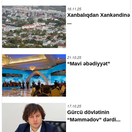
16.11.25
Xanbalıqdan Xankəndinə
...
21.10.25
“Mavi əbədiyyət”
17.10.25
Gürcü dövlətinin
“Məmmədov” dərdi...