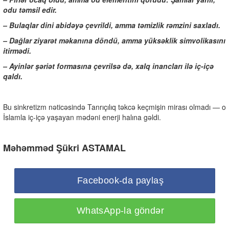
odu təmsil edir.
– Bulaqlar dini abidəyə çevrildi, amma təmizlik rəmzini saxladı.
– Dağlar ziyarət məkanına döndü, amma yüksəklik simvolikasını
itirmədi.
– Ayinlər şəriət formasına çevrilsə də, xalq inancları ilə iç-içə
qaldı.
Bu sinkretizm nəticəsində Tanrıçılıq təkcə keçmişin mirası olmadı — o
İslamla iç-içə yaşayan mədəni enerji halına gəldi.
Məhəmməd Şükri ASTAMAL
Facebook-da paylaş
WhatsApp-la göndər