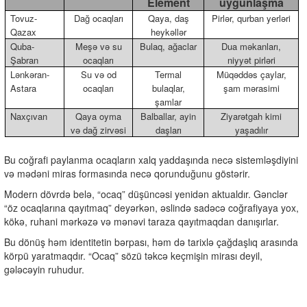
Element
uyğunlaşma
Tovuz-
Dağ ocaqları
Qaya, daş
Pirlər, qurban yerləri
Qazax
heykəllər
Quba-
Meşə və su
Bulaq, ağaclar
Dua məkanları,
Şabran
ocaqları
niyyət pirləri
Lənkəran-
Su və od
Termal
Müqəddəs çaylar,
Astara
ocaqları
bulaqlar,
şam mərasimi
şamlar
Naxçıvan
Qaya oyma
Balballar, ayin
Ziyarətgah kimi
və dağ zirvəsi
daşları
yaşadılır
Bu coğrafi paylanma ocaqların xalq yaddaşında necə sistemləşdiyini
və mədəni miras formasında necə qorunduğunu göstərir.
Modern dövrdə belə, “ocaq” düşüncəsi yenidən aktualdır. Gənclər
“öz ocaqlarına qayıtmaq” deyərkən, əslində sadəcə coğrafiyaya yox,
kökə, ruhani mərkəzə və mənəvi taraza qayıtmaqdan danışırlar.
Bu dönüş həm identitetin bərpası, həm də tarixlə çağdaşlıq arasında
körpü yaratmaqdır. “Ocaq” sözü təkcə keçmişin mirası deyil,
gələcəyin ruhudur.