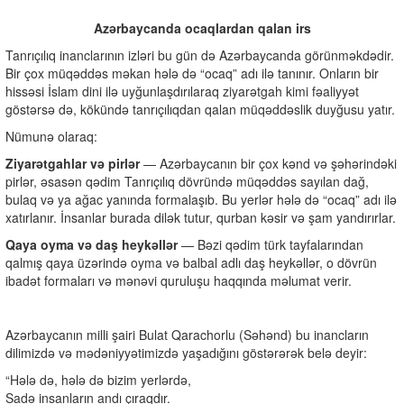
Azərbaycanda ocaqlardan qalan irs
Tanrıçılıq inanclarının izləri bu gün də Azərbaycanda görünməkdədir.
Bir çox müqəddəs məkan hələ də “ocaq” adı ilə tanınır. Onların bir
hissəsi İslam dini ilə uyğunlaşdırılaraq ziyarətgah kimi fəaliyyət
göstərsə də, kökündə tanrıçılıqdan qalan müqəddəslik duyğusu yatır.
Nümunə olaraq:
Ziyarətgahlar və pirlər
— Azərbaycanın bir çox kənd və şəhərindəki
pirlər, əsasən qədim Tanrıçılıq dövründə müqəddəs sayılan dağ,
bulaq və ya ağac yanında formalaşıb. Bu yerlər hələ də “ocaq” adı ilə
xatırlanır. İnsanlar burada dilək tutur, qurban kəsir və şam yandırırlar.
Qaya oyma və daş heykəllər
— Bəzi qədim türk tayfalarından
qalmış qaya üzərində oyma və balbal adlı daş heykəllər, o dövrün
ibadət formaları və mənəvi quruluşu haqqında məlumat verir.
Azərbaycanın milli şairi Bulat Qarachorlu (Səhənd) bu inancların
dilimizdə və mədəniyyətimizdə yaşadığını göstərərək belə deyir:
“Hələ də, hələ də bizim yerlərdə,
Sadə insanların andı çıraqdır.