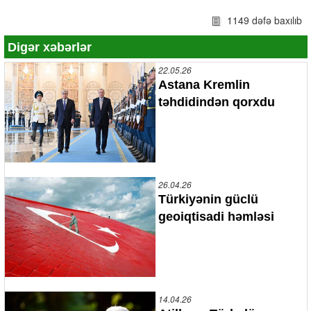
1149 dəfə baxılıb
Digər xəbərlər
22.05.26
Astana Kremlin
təhdidindən qorxdu
26.04.26
Türkiyənin güclü
geoiqtisadi həmləsi
14.04.26