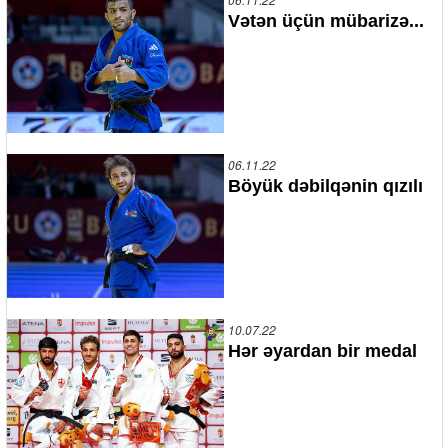
Vətən üçün mübarizə...
06.11.22
Böyük dəbilqənin qızılı
10.07.22
Hər əyardan bir medal