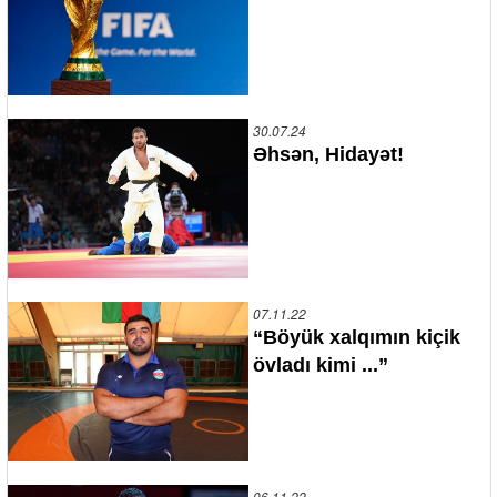
30.07.24
Əhsən, Hidayət!
07.11.22
“Böyük xalqımın kiçik
övladı kimi ...”
06.11.22