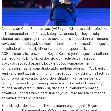
Azərbaycan Cüdo Federasiyası (ACF) yeni Olimpiya tsikli ərəfəsində
milli komandaların bütün yaş kateqoriyalarında işini beynəlxalq
standartlara uyğunlaşdırmaq və aşkarlanmış istedadların elit idmançı
səviyyəsinə effektiv şəkildə keçidini təmin etmək məqsədilə məşqçilər
heyətində bir sıra dəyişikliklər barədə qərar qəbul edib.
ACF-in icraçı vitse-prezidenti Rəşad Rəsullu yeni məşqçi təyinatlarını
şərh edərkən bildirib ki, bu dəyişikliklər Federasiyanın qlobal
səviyyədə rəqabət apara biləcək elit cüdo komandasının
formalaşdırılması istiqamətində atdığı mühüm addımdır: “Cəlb edilən
yeni xarici mütəxəssislərin hər biri fərqli cüdo məktəbini təmsil edir və
bununla da ən yaxşı təcrübələrdən istifadə imkanlarımız genişlənir.
Bu, eyni zamanda, yerli məşqçilərin özlərini inkişaf etdirmələri üçün
münbit şərait yaradır. Əminik ki, daha da gücləndirilmiş məşqçi
heyətimiz Federasiyanın qarşısına qoyduğu məqsədlərə çatmaqda
öz dəyərli töhfəsini verəcək”.
Belə ki, kişilərdən ibarət milli komandanın baş məşqçisi Riçard
Trautman milli komandaların bütün yaş qrupları üzrə fəaliyyətinin