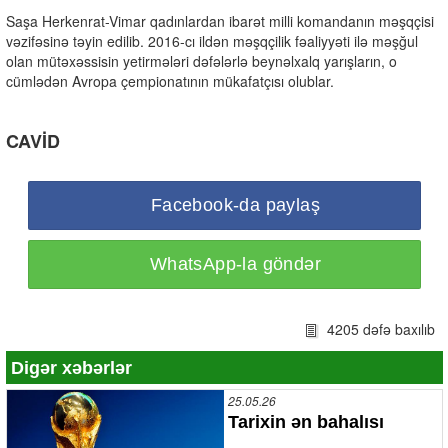
Saşa Herkenrat-Vimar qadınlardan ibarət milli komandanın məşqçisi
vəzifəsinə təyin edilib. 2016-cı ildən məşqçilik fəaliyyəti ilə məşğul
olan mütəxəssisin yetirmələri dəfələrlə beynəlxalq yarışların, o
cümlədən Avropa çempionatının mükafatçısı olublar.
CAVİD
Facebook-da paylaş
WhatsApp-la göndər
4205 dəfə baxılıb
Digər xəbərlər
25.05.26
Tarixin ən bahalısı