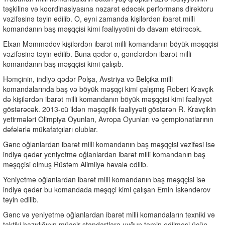
təşkilinə və koordinasiyasına nəzarət edəcək performans direktoru
vəzifəsinə təyin edilib. O, eyni zamanda kişilərdən ibarət milli
komandanın baş məşqçisi kimi fəaliyyətini də davam etdirəcək.
Elxan Məmmədov kişilərdən ibarət milli komandanın böyük məşqçisi
vəzifəsinə təyin edilib. Buna qədər o, gənclərdən ibarət milli
komandanın baş məşqçisi kimi çalışıb.
Həmçinin, indiyə qədər Polşa, Avstriya və Belçika milli
komandalarında baş və böyük məşqçi kimi çalışmış Robert Kravçik
də kişilərdən ibarət milli komandanın böyük məşqçisi kimi fəaliyyət
göstərəcək. 2013-cü ildən məşqçilik fəaliyyəti göstərən R. Kravçikin
yetirmələri Olimpiya Oyunları, Avropa Oyunları və çempionatlarının
dəfələrlə mükafatçıları olublar.
Gənc oğlanlardan ibarət milli komandanın baş məşqçisi vəzifəsi isə
indiyə qədər yeniyetmə oğlanlardan ibarət milli komandanın baş
məşqçisi olmuş Rüstəm Alimliyə həvalə edilib.
Yeniyetmə oğlanlardan ibarət milli komandanın baş məşqçisi isə
indiyə qədər bu komandada məşqçi kimi çalışan Emin İskəndərov
təyin edilib.
Gənc və yeniyetmə oğlanlardan ibarət milli komandaların texniki və
taktiki hazırlığının müasir standartlara uyğun təmin edilməsi üçün