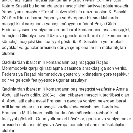
Kotaro Sasaki bu komandalarda məşqçi kimi fəaliyyət göstərəcəkdir.
Yaponiyanın məşhur “Tokai” Universitetinin məzunu olan K. Sasaki
2016-cı ildən etibarən Yaponiya və Avropada bir sıra klublarda
məşqçi kimi çalışmaqla yanaşı, müəyyən müddət Polşa Cüdo
Federasiyasında yeniyetmələrdən ibarət komandanın əsas məşqçisi,
həmçinin Olimpiya heyəti üzrə və gənclərdən ibarət milli komandanın
köməkçi məşqçisi kimi fəaliyyət göstərib. K. Sasakinin yetirmələri
böyüklər və gənclər arasında dünya çempionatlarının mükafatçıları
olublar.
Qadınlardan ibarət milli komandanın baş məşqçisi Rəşad
Məmmədovla qarşılıqlı razılaşma əsasında əməkdaşlığa son verilib.
Federasiya Rəşad Məmmədova göstərdiyi xidmətlərə görə təşəkkür
edir və gələcək fəaliyyətində uğurlar arzulayır.
Qadınlardan ibarət milli komandanın baş məşqçisi vəzifəsinə Amina
Abdullatif təyin edilib. 2006-cı ildən etibarən məşqçilik təcrübəsi olan
A. Abdullatif daha əvvəl Fransanın gənc və yeniyetmələrdən ibarət
milli komandalarının məşqçisi vəzifəsində çalışıb, son illərdə isə
Fransanın Milli İdman İnstitutunda cüdo şöbəsinin rəhbəri kimi
fəaliyyət göstərib. Onun yetirmələri böyüklər, gənclər və yeniyetmələr
arasında dəfələrlə dünya və Avropa çempionatlarının mükafatçıları
olublar.