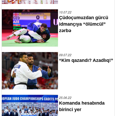
10.07.22
Çüdoçumuzdan gürcü
idmançıya “ölümcül”
zərbə
09.07.22
“Kim qazandı? Azadlıq!”
25.06.22
Komanda hesabında
birinci yer