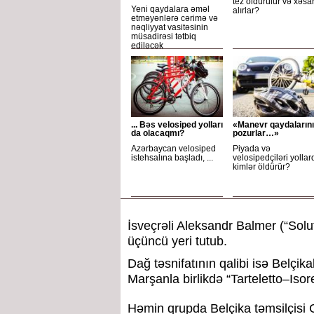
tez öldürülür və xəsa
Yeni qaydalara əməl
alırlar?
etməyənlərə cərimə və
nəqliyyat vasitəsinin
müsadirəsi tətbiq
ediləcək
... Bəs velosiped yolları
«Manevr qaydalarını
da olacaqmı?
pozurlar…»
Azərbaycan velosiped
Piyada və
istehsalına başladı, ...
velosipedçiləri yollar
kimlər öldürür?
İsveçrəli Aleksandr Balmer (“Solu
üçüncü yeri tutub.
Dağ təsnifatının qalibi isə Belçi
Marşanla birlikdə “Tarteletto–Iso
Həmin qrupda Belçika təmsilçisi C