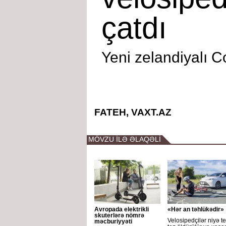
çatdı
Yeni zelandiyalı Co
FATEH, VAXT.AZ
MÖVZU İLƏ ƏLAQƏLİ
Avropada elektrikli
«Hər an təhlükədir»
skuterlərə nömrə
Velosipedçilər niyə te
məcburiyyəti