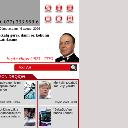
Cümə axşamı, 6 avqust 2026
«Xalq gərək daim öz kökünü
xatırlasın»
Heydər Əliyev (1923 - 2003)
SON DƏQİQƏ
usiya gəmisinin
Merkelin təqaüdü
apitanı həbs
səs-küy yaratdı
lundu
 iyun 2026, 18:44
9 iyun 2026, 14:01
əhlükəsizliklə
“BakuBus”un
əqəmsal inkişafı
büdcə kabusu
rasında balans