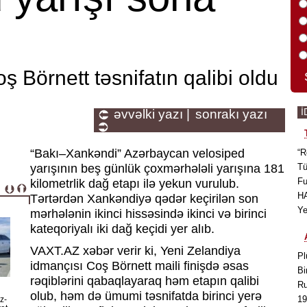
ş Börnett təsnifatın qalibi oldu
İ
əvvəlki yazı |
sonrakı yazı
“Bakı–Xankəndi” Azərbaycan velosiped
“R
yarışının beş günlük çoxmərhələli yarışına 181
Tü
Fu
kilometrlik dağ etapı ilə yekun vurulub.
HA
Tərtərdən Xankəndiyə qədər keçirilən son
Ye
mərhələnin ikinci hissəsində ikinci və birinci
kateqoriyalı iki dağ keçidi yer alıb.
VAXT.AZ xəbər verir ki, Yeni Zelandiya
Pl
idmançısı Coş Börnett maili finişdə əsas
Bi
rəqiblərini qabaqlayaraq həm etapın qalibi
Ru
olub, həm də ümumi təsnifatda birinci yerə
19
z-