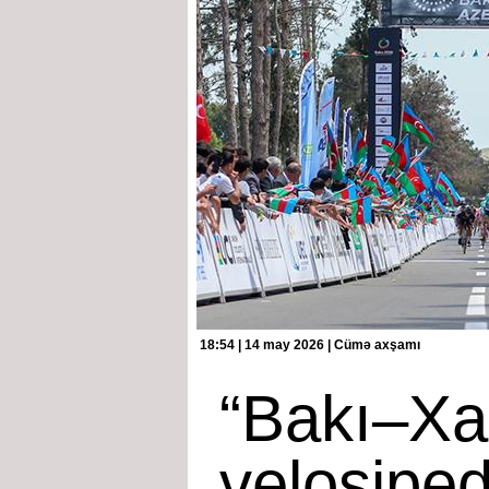
18:54 | 14 may 2026 | Cümə axşamı
“Bakı–Xa
velosiped