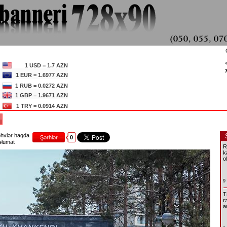
1 USD = 1.7 AZN
1 EUR = 1.6977 AZN
1 RUB = 0.0272 AZN
1 GBP = 1.9671 AZN
1 TRY = 0.0914 AZN
R
hvlər haqda
Şərhlər
0
lumat
R
k
o
9
T
r
a