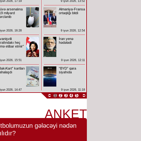
 iyun 2026, 17:19
9 iyun 2026, 13:52
üvə arsenalına
Almaniya-Fransa
19 milyard
ortaqlığı bitdi
ərclənib
 iyun 2026, 16:28
9 iyun 2026, 12:54
İvanişvili
İran yenə
trafındakı heç
hədələdi
imə etibar etmir”
 iyun 2026, 15:51
9 iyun 2026, 12:11
BakıKart” kartları
“BYD” qara
ahalaşdı
siyahıda
 iyun 2026, 14:47
9 iyun 2026, 11:18
1
2
3
4
5
ANKET
tbolumuzun gələcəyi nədən
ılıdır?