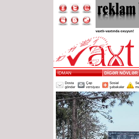
vaxtlı-vaxtında oxuyun!
İDMAN
DİGƏR NÖVLƏ
Dosta
Çap
Sosial
Sə
göndər
versiyası
şəbəkələr
mə