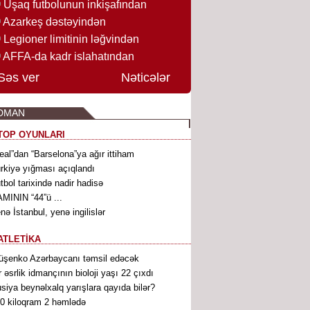
Uşaq futbolunun inkişafından
Azarkeş dəstəyindən
Legioner limitinin ləğvindən
AFFA-da kadr islahatından
Səs ver
Nəticələr
DMAN
TOP OYUNLARI
eal”dan “Barselona”ya ağır ittiham
rkiyə yığması açıqlandı
tbol tarixində nadir hadisə
MININ “44”ü ...
nə İstanbul, yenə ingilislər
ATLETİKA
üşenko Azərbaycanı təmsil edəcək
r əsrlik idmançının bioloji yaşı 22 çıxdı
siya beynəlxalq yarışlara qayıda bilər?
0 kiloqram 2 həmlədə