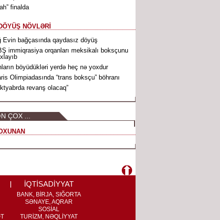
ah” finalda
DÖYÜŞ NÖVLƏRİ
 Evin bağçasında qaydasız döyüş
Ş immiqrasiya orqanları meksikalı boksçunu
xlayıb
ların böyüdükləri yerdə heç nə yoxdur
ris Olimpiadasında “trans boksçu” böhranı
ktyabrda revanş olacaq”
N ÇOX ...
OXUNAN
İQTİSADİYYAT
BANK, BİRJA, SIĞORTA
SƏNAYE, AQRAR
SOSİAL
ƏT
TURİZM, NƏQLİYYAT