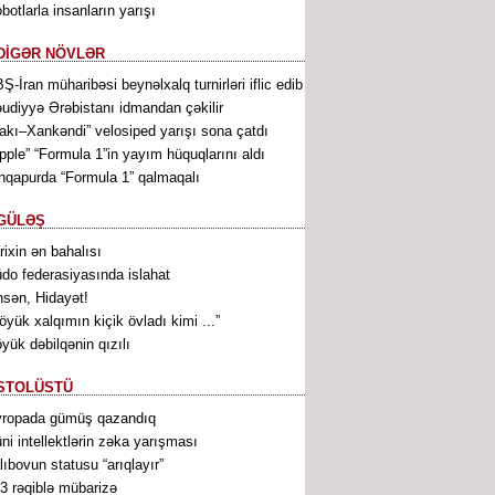
botlarla insanların yarışı
DİGƏR NÖVLƏR
Ş-İran müharibəsi beynəlxalq turnirləri iflic edib
udiyyə Ərəbistanı idmandan çəkilir
akı–Xankəndi” velosiped yarışı sona çatdı
pple” “Formula 1”in yayım hüquqlarını aldı
nqapurda “Formula 1” qalmaqalı
GÜLƏŞ
rixin ən bahalısı
do federasiyasında islahat
sən, Hidayət!
öyük xalqımın kiçik övladı kimi ...”
yük dəbilqənin qızılı
STOLÜSTÜ
ropada gümüş qazandıq
ni intellektlərin zəka yarışması
lıbovun statusu “arıqlayır”
3 rəqiblə mübarizə