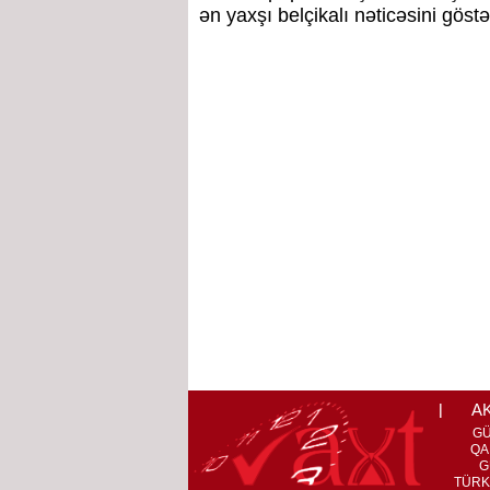
ən yaxşı belçikalı nəticəsini göstə
A
G
QA
G
TÜRK