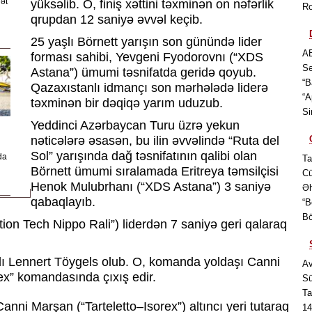
rət
yüksəlib. O, finiş xəttini təxminən on nəfərlik
Ro
qrupdan 12 saniyə əvvəl keçib.
25 yaşlı Börnett yarışın son günündə lider
AB
forması sahibi, Yevgeni Fyodorovnı (“XDS
Sə
Astana”) ümumi təsnifatda geridə qoyub.
“B
Qazaxıstanlı idmançı son mərhələdə liderə
“A
təxminən bir dəqiqə yarım uduzub.
Si
Yeddinci Azərbaycan Turu üzrə yekun
nəticələrə əsasən, bu ilin əvvəlində “Ruta del
Sol” yarışında dağ təsnifatının qalibi olan
da
Ta
Börnett ümumi sıralamada Eritreya təmsilçisi
Cü
Henok Mulubrhanı (“XDS Astana”) 3 saniyə
Əh
qabaqlayıb.
“B
Bö
tion Tech Nippo Rali”) liderdən 7 saniyə geri qalaraq
kalı Lennert Töygels olub. O, komanda yoldaşı Canni
Av
rex” komandasında çıxış edir.
Sü
Ta
anni Marşan (“Tarteletto–Isorex”) altıncı yeri tutaraq
14