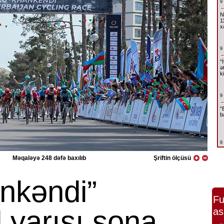
9
N
1
x
9
“
ə
k
9
“
b
9
Məqaləyə 248 dəfə baxılıb
Şriftin ölçüsü
nkəndi”
Fu
 yarışı sona
as