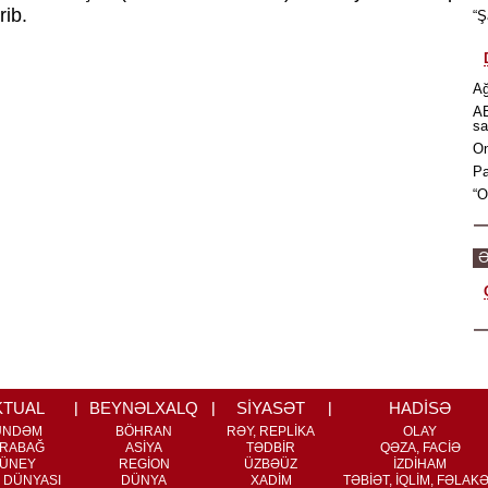
rib.
“Ş
Ağ
AB
sa
On
Pa
“O
Ə
KTUAL
BEYNƏLXALQ
SİYASƏT
HADİSƏ
ÜNDƏM
BÖHRAN
RƏY, REPLİKA
OLAY
RABAĞ
ASİYA
TƏDBİR
QƏZA, FACİƏ
ÜNEY
REGİON
ÜZBƏÜZ
İZDİHAM
 DÜNYASI
DÜNYA
XADİM
TƏBİƏT, İQLİM, FƏLAK