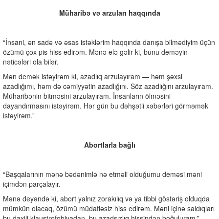
Müharibə və arzuları haqqında
“İnsani, ən sadə və əsas istəklərim haqqında danışa bilmədiyim üçün
özümü çox pis hiss edirəm. Mənə elə gəlir ki, bunu deməyin
nəticələri ola bilər.
Mən demək istəyirəm ki, azadlıq arzulayıram — həm şəxsi
azadlığımı, həm də cəmiyyətin azadlığını. Söz azadlığını arzulayıram.
Müharibənin bitməsini arzulayıram. İnsanların ölməsini
dayandırmasını istəyirəm. Hər gün bu dəhşətli xəbərləri görməmək
istəyirəm.”
Abortlarla bağlı
“Başqalarının mənə bədənimlə nə etməli olduğumu deməsi məni
içimdən parçalayır.
Mənə deyəndə ki, abort yalnız zorakılıq və ya tibbi göstəriş olduqda
mümkün olacaq, özümü müdafiəsiz hiss edirəm. Məni içinə saldıqları
bu daxili klaustrofobiyadan, bu azadsızlıq hissindən boğuluram.”