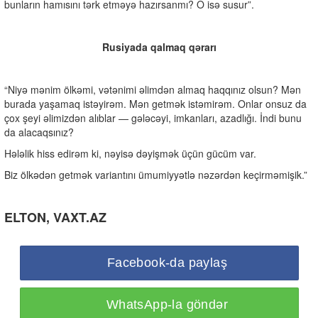
bunların hamısını tərk etməyə hazırsanmı? O isə susur”.
Rusiyada qalmaq qərarı
“Niyə mənim ölkəmi, vətənimi əlimdən almaq haqqınız olsun? Mən
burada yaşamaq istəyirəm. Mən getmək istəmirəm. Onlar onsuz da
çox şeyi əlimizdən alıblar — gələcəyi, imkanları, azadlığı. İndi bunu
da alacaqsınız?
Hələlik hiss edirəm ki, nəyisə dəyişmək üçün gücüm var.
Biz ölkədən getmək variantını ümumiyyətlə nəzərdən keçirməmişik.”
ELTON, VAXT.AZ
Facebook-da paylaş
WhatsApp-la göndər