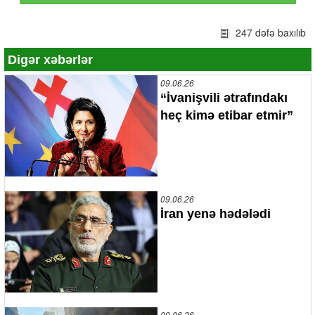
247 dəfə baxılıb
Digər xəbərlər
09.06.26
“İvanişvili ətrafındakı
heç kimə etibar etmir”
09.06.26
İran yenə hədələdi
09.06.26