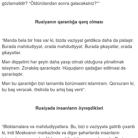
gözləməlidir? “Öldürüləndən sonra gələcəksiniz?””
Rusiyanın qaranlığa qərq olması
“Məndə belə bir hiss var ki, bizdə vəziyyət getdikcə daha da pisləşir.
Burada məhdudiyyət, orada məhdudiyyət. Burada şikayətlər, orada
şikayətlər.
Mən diqqətimi hər şeyin daha yaxşı olmalı olduğuna yönəltmək
istəyirəm. Zorakılıq qaranlıqdır. Hüquqların qadağan edilməsi də
qaranlıqdır.
Mən bu qaranlığın bizi tamamilə bürüməsini istəmirəm. Qorxuram ki,
bu baş verəcək. Əslində bu artıq baş verir”.
Rusiyada insanların öyrəşdikləri
“Bloklamalara və məhdudiyyətlərə. Bu, bizi o vəziyyətə gətirib çıxarıb
ki, indi Moskvanın mərkəzində və digər şəhərlərdə insanların