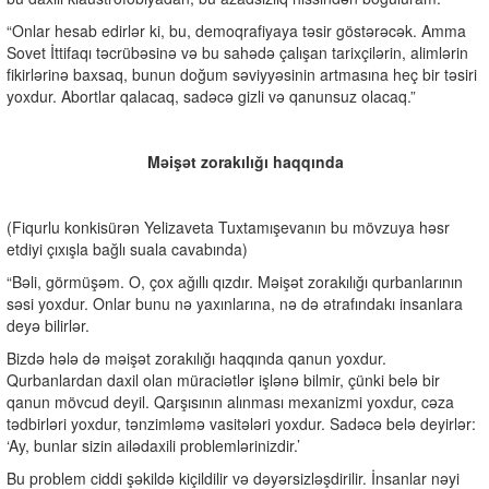
“Onlar hesab edirlər ki, bu, demoqrafiyaya təsir göstərəcək. Amma
Sovet İttifaqı təcrübəsinə və bu sahədə çalışan tarixçilərin, alimlərin
fikirlərinə baxsaq, bunun doğum səviyyəsinin artmasına heç bir təsiri
yoxdur. Abortlar qalacaq, sadəcə gizli və qanunsuz olacaq.”
Məişət zorakılığı haqqında
(Fiqurlu konkisürən Yelizaveta Tuxtamışevanın bu mövzuya həsr
etdiyi çıxışla bağlı suala cavabında)
“Bəli, görmüşəm. O, çox ağıllı qızdır. Məişət zorakılığı qurbanlarının
səsi yoxdur. Onlar bunu nə yaxınlarına, nə də ətrafındakı insanlara
deyə bilirlər.
Bizdə hələ də məişət zorakılığı haqqında qanun yoxdur.
Qurbanlardan daxil olan müraciətlər işlənə bilmir, çünki belə bir
qanun mövcud deyil. Qarşısının alınması mexanizmi yoxdur, cəza
tədbirləri yoxdur, tənzimləmə vasitələri yoxdur. Sadəcə belə deyirlər:
‘Ay, bunlar sizin ailədaxili problemlərinizdir.’
Bu problem ciddi şəkildə kiçildilir və dəyərsizləşdirilir. İnsanlar nəyi