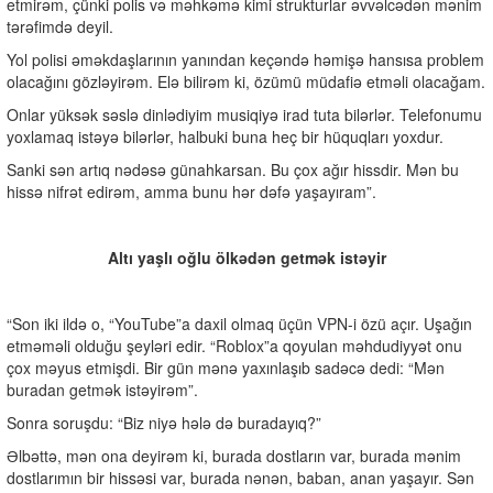
etmirəm, çünki polis və məhkəmə kimi strukturlar əvvəlcədən mənim
tərəfimdə deyil.
Yol polisi əməkdaşlarının yanından keçəndə həmişə hansısa problem
olacağını gözləyirəm. Elə bilirəm ki, özümü müdafiə etməli olacağam.
Onlar yüksək səslə dinlədiyim musiqiyə irad tuta bilərlər. Telefonumu
yoxlamaq istəyə bilərlər, halbuki buna heç bir hüquqları yoxdur.
Sanki sən artıq nədəsə günahkarsan. Bu çox ağır hissdir. Mən bu
hissə nifrət edirəm, amma bunu hər dəfə yaşayıram”.
Altı yaşlı oğlu ölkədən getmək istəyir
“Son iki ildə o, “YouTube”a daxil olmaq üçün VPN-i özü açır. Uşağın
etməməli olduğu şeyləri edir. “Roblox”a qoyulan məhdudiyyət onu
çox məyus etmişdi. Bir gün mənə yaxınlaşıb sadəcə dedi: “Mən
buradan getmək istəyirəm”.
Sonra soruşdu: “Biz niyə hələ də buradayıq?”
Əlbəttə, mən ona deyirəm ki, burada dostların var, burada mənim
dostlarımın bir hissəsi var, burada nənən, baban, anan yaşayır. Sən