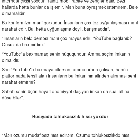
internetə çıxışı yoxdur. Yalnız mobil rabitə və zənglər qalır. Bəzi
hallarda hətta bunlar da işləmir. Mən buna öyrəşmək istəmirəm. Belə
olmamalıdır.
Bu konformizm məni qorxudur. İnsanların çox tez uyğunlaşması məni
narahat edir. Bu, hətta uyğunlaşma deyil, barışmaqdır”.
“İnsanların belə deməsi məni çox məyus edir: ‘YouTube bağlanıb?
Onsuz da baxmırdım.’
“YouTube”a baxmamaq sənin hüququndur. Amma seçim imkanın
olmalıdır.
Sən “YouTube”a baxmaya bilərsən, amma orada çalışan, həmin
platformada təhsil alan insanların bu imkanının əlindən alınması səni
narahat etmirmi?
Sabah sənin üçün həyati əhəmiyyət daşıyan imkan da sual altına
düşə bilər”.
Rusiyada təhlükəsizlik hissi yoxdur
“Mən özümü müdafiəsiz hiss edirəm. Özümü təhlükəsizlikdə hiss