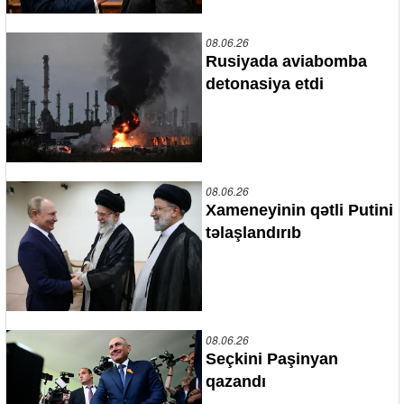
08.06.26
Rusiyada aviabomba
detonasiya etdi
08.06.26
Xameneyinin qətli Putini
təlaşlandırıb
08.06.26
Seçkini Paşinyan
qazandı