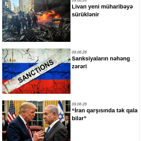
Livan yeni müharibəyə
sürüklənir
09.06.26
Sanksiyaların nəhəng
zərəri
09.06.26
“İran qarşısında tək qala
bilər”