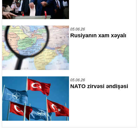
05.06.26
Rusiyanın xam xəyalı
05.06.26
NATO zirvəsi əndişəsi