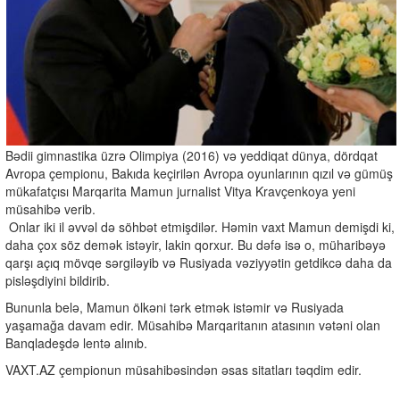
Bədii gimnastika üzrə Olimpiya (2016) və yeddiqat dünya, dördqat
Avropa çempionu, Bakıda keçirilən Avropa oyunlarının qızıl və gümüş
mükafatçısı Marqarita Mamun jurnalist Vitya Kravçenkoya yeni
müsahibə verib.
Onlar iki il əvvəl də söhbət etmişdilər. Həmin vaxt Mamun demişdi ki,
daha çox söz demək istəyir, lakin qorxur. Bu dəfə isə o, müharibəyə
qarşı açıq mövqe sərgiləyib və Rusiyada vəziyyətin getdikcə daha da
pisləşdiyini bildirib.
Bununla belə, Mamun ölkəni tərk etmək istəmir və Rusiyada
yaşamağa davam edir. Müsahibə Marqaritanın atasının vətəni olan
Banqladeşdə lentə alınıb.
VAXT.AZ çempionun müsahibəsindən əsas sitatları təqdim edir.