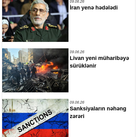
09.06.26
İran yenə hədələdi
09.06.26
Livan yeni müharibəyə
sürüklənir
09.06.26
Sanksiyaların nəhəng
zərəri