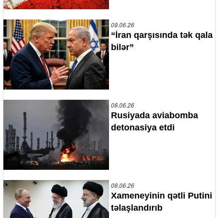
09.06.26
“İran qarşısında tək qala
bilər”
08.06.26
Rusiyada aviabomba
detonasiya etdi
08.06.26
Xameneyinin qətli Putini
təlaşlandırıb