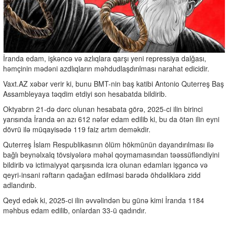
İranda edam, işkəncə və azlıqlara qarşı yeni repressiya dalğası,
həmçinin mədəni azdlıqların məhdudlaşdırılması narahat edicidir.
Vaxt.AZ xəbər verir ki, bunu BMT-nin baş katibi Antonio Quterreş Baş
Assambleyaya təqdim etdiyi son hesabatda bildirib.
Oktyabrın 21-də dərc olunan hesabata görə, 2025-ci ilin birinci
yarısında İranda ən azı 612 nəfər edam edilib ki, bu da ötən ilin eyni
dövrü ilə müqayisədə 119 faiz artım deməkdir.
Quterreş İslam Respublikasının ölüm hökmünün dayandırılması ilə
bağlı beynəlxalq tövsiyələrə məhəl qoymamasından təəssüfləndiyini
bildirib və ictimaiyyət qarşısında icra olunan edamları işgəncə və
qeyri-insani rəftarın qadağan edilməsi barədə öhdəliklərə zidd
adlandırıb.
Qeyd edək ki, 2025-ci ilin əvvəlindən bu günə kimi İranda 1184
məhbus edam edilib, onlardan 33-ü qadındır.