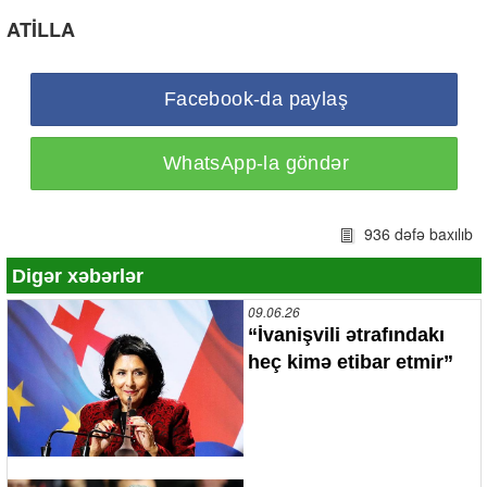
ATİLLA
Facebook-da paylaş
WhatsApp-la göndər
936 dəfə baxılıb
Digər xəbərlər
09.06.26
“İvanişvili ətrafındakı
heç kimə etibar etmir”