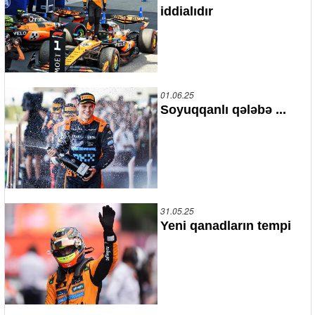
iddialıdır
01.06.25
Soyuqqanlı qələbə ...
31.05.25
Yeni qanadların tempi