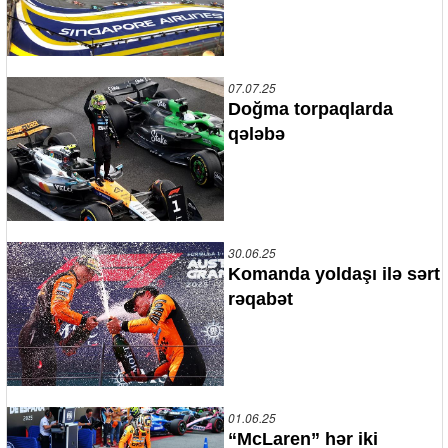
07.07.25
Doğma torpaqlarda
qələbə
30.06.25
Komanda yoldaşı ilə sərt
rəqabət
01.06.25
“McLaren” hər iki