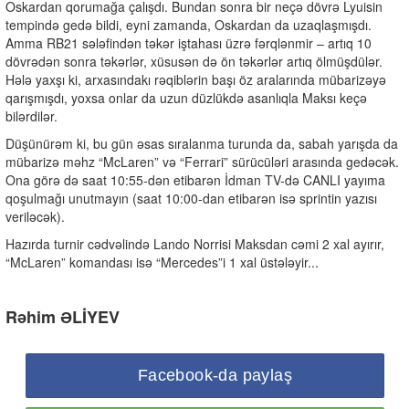
Oskardan qorumağa çalışdı. Bundan sonra bir neçə dövrə Lyuisin
tempində gedə bildi, eyni zamanda, Oskardan da uzaqlaşmışdı.
Amma RB21 sələfindən təkər iştahası üzrə fərqlənmir – artıq 10
dövrədən sonra təkərlər, xüsusən də ön təkərlər artıq ölmüşdülər.
Hələ yaxşı ki, arxasındakı rəqiblərin başı öz aralarında mübarizəyə
qarışmışdı, yoxsa onlar da uzun düzlükdə asanlıqla Maksı keçə
bilərdilər.
Düşünürəm ki, bu gün əsas sıralanma turunda da, sabah yarışda da
mübarizə məhz “McLaren” və “Ferrari” sürücüləri arasında gedəcək.
Ona görə də saat 10:55-dən etibarən İdman TV-də CANLI yayıma
qoşulmağı unutmayın (saat 10:00-dan etibarən isə sprintin yazısı
veriləcək).
Hazırda turnir cədvəlində Lando Norrisi Maksdan cəmi 2 xal ayırır,
“McLaren” komandası isə “Mercedes”i 1 xal üstələyir...
Rəhim ƏLİYEV
Facebook-da paylaş