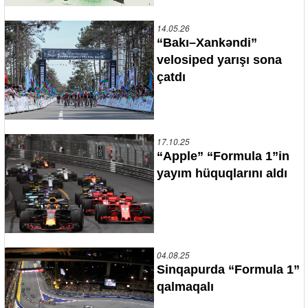
14.05.26
“Bakı–Xankəndi”
velosiped yarışı sona
çatdı
17.10.25
“Apple” “Formula 1”in
yayım hüquqlarını aldı
04.08.25
Sinqapurda “Formula 1”
qalmaqalı