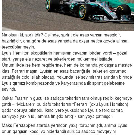
Nə olsun ki, sprintdir? Əslində, sprint elə əsas yarışın məşqidir,
hazırlığıdır, ona görə də əsas yarışda da oxşar nəticə qeydə alınsa,
təəccüblənməyin.
Lyuis Həmilton skeptiklərin hamısının cavabını birdən verdi – gözəl
start, yarışa əla nəzarət və təkərlərdən mükəmməl istifadə.
Ümumilikdə isə həm rəqiblərinə, həm də komanda yoldaşına master-
klas. Ferrari maşını Lyuisin ən əsas bacarığı ilə, təkərləri qorumaq
ustalığı ilə ciddi silah olacaq. Yekunda isə sevimli traslarından birində
Lyuis qırmızı kombinezonda və karyerasında ilk sprint qələbəsinə
sevindi.
Oskar Piasrtinin gücü isə sadəcə təkərləri tam ölmüş rəqibi keçməyə
çatdı – “McLaren” bu dəfə təkərlərini “Ferrari” (oxu Lyuis Həmilton)
qədər qoruya bilmədi. İkinci yerə yüksələndə Lyuislə fərq cəmi 3
saniyəyə yaxın idi, amma finişdə artıq 7 saniyəyə çatmışdı.
Maks Ferstappen startda yerindən yaxşı tərpənmişdi, amma Lyuis
onun qarşısını kəsdi və niderlandlı sürücü sadəcə mövqeyini