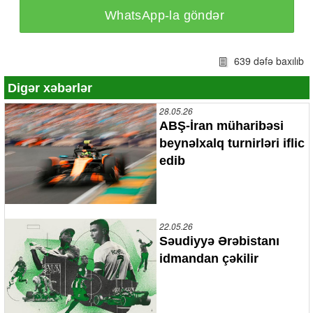
WhatsApp-la göndər
639 dəfə baxılıb
Digər xəbərlər
28.05.26
ABŞ-İran müharibəsi
beynəlxalq turnirləri iflic
edib
22.05.26
Səudiyyə Ərəbistanı
idmandan çəkilir