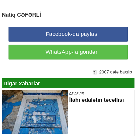
Natiq CƏFƏRLİ
Facebook-da paylaş
WhatsApp-la göndər
2067 dəfə baxılıb
Digər xəbərlər
05.08.25
İlahi ədalətin təcəllisi