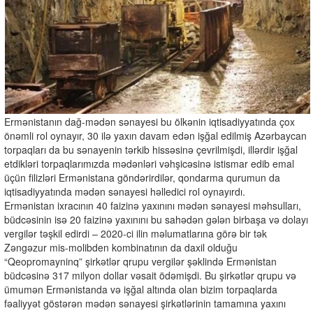
Ermənistanın dağ-mədən sənayesi bu ölkənin iqtisadiyyatında çox
önəmli rol oynayır, 30 ilə yaxın davam edən işğal edilmiş Azərbaycan
torpaqları da bu sənayenin tərkib hissəsinə çevrilmişdi, illərdir işğal
etdikləri torpaqlarımızda mədənləri vəhşicəsinə istismar edib emal
üçün filizləri Ermənistana göndərirdilər, qondarma qurumun da
iqtisadiyyatında mədən sənayesi həlledici rol oynayırdı.
Ermənistan ixracının 40 faizinə yaxınını mədən sənayesi məhsulları,
büdcəsinin isə 20 faizinə yaxınını bu sahədən gələn birbaşa və dolayı
vergilər təşkil edirdi – 2020-ci ilin məlumatlarına görə bir tək
Zəngəzur mis-molibden kombinatının da daxil olduğu
“Qeopromayninq” şirkətlər qrupu vergilər şəklində Ermənistan
büdcəsinə 317 milyon dollar vəsait ödəmişdi. Bu şirkətlər qrupu və
ümumən Ermənistanda və işğal altında olan bizim torpaqlarda
fəaliyyət göstərən mədən sənayesi şirkətlərinin tamamına yaxını