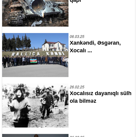
06.03.25
Xankəndi, Əsgəran,
Xocalı ...
26.02.25
Xocalısız dayanıqlı sülh
ola bilməz