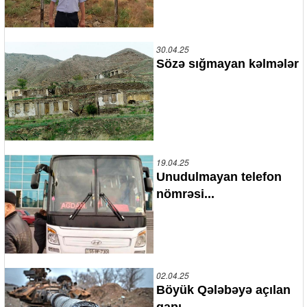
30.04.25
Sözə sığmayan kəlmələr
19.04.25
Unudulmayan telefon
nömrəsi...
02.04.25
Böyük Qələbəyə açılan
qapı