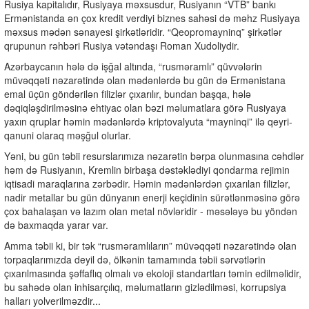
Rusiya kapitalıdır, Rusiyaya məxsusdur, Rusiyanın “VTB” bankı
Ermənistanda ən çox kredit verdiyi biznes sahəsi də məhz Rusiyaya
məxsus mədən sənayesi şirkətləridir. “Qeopromayninq” şirkətlər
qrupunun rəhbəri Rusiya vətəndaşı Roman Xudoliydir.
Azərbaycanın hələ də işğal altında, “rusməramlı” qüvvələrin
müvəqqəti nəzarətində olan mədənlərdə bu gün də Ermənistana
emal üçün göndərilən filizlər çıxarılır, bundan başqa, hələ
dəqiqləşdirilməsinə ehtiyac olan bəzi məlumatlara görə Rusiyaya
yaxın qruplar həmin mədənlərdə kriptovalyuta “mayninqi” ilə qeyri-
qanuni olaraq məşğul olurlar.
Yəni, bu gün təbii resurslarımıza nəzarətin bərpa olunmasına cəhdlər
həm də Rusiyanın, Kremlin birbaşa dəstəklədiyi qondarma rejimin
iqtisadi maraqlarına zərbədir. Həmin mədənlərdən çıxarılan filizlər,
nadir metallar bu gün dünyanın enerji keçidinin sürətlənməsinə görə
çox bahalaşan və lazım olan metal növləridir - məsələyə bu yöndən
də baxmaqda yarar var.
Amma təbii ki, bir tək “rusməramlıların” müvəqqəti nəzarətində olan
torpaqlarımızda deyil də, ölkənin tamamında təbii sərvətlərin
çıxarılmasında şəffaflıq olmalı və ekoloji standartları təmin edilməlidir,
bu sahədə olan inhisarçılıq, məlumatların gizlədilməsi, korrupsiya
halları yolverilməzdir...