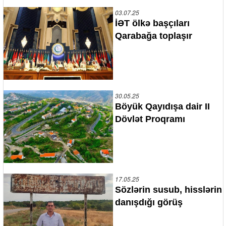
03.07.25
İƏT ölkə başçıları
Qarabağa toplaşır
30.05.25
Böyük Qayıdışa dair II
Dövlət Proqramı
17.05.25
Sözlərin susub, hisslərin
danışdığı görüş