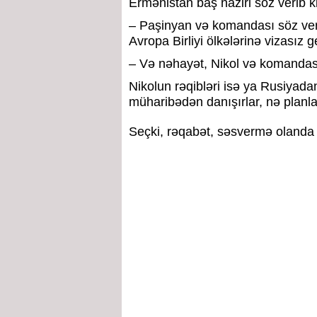
Ermənistan baş naziri söz verib k
– Paşinyan və komandası söz veri
Avropa Birliyi ölkələrinə vizasız 
– Və nəhayət, Nikol və komandası
Nikolun rəqibləri isə ya Rusiyada
müharibədən danışırlar, nə planla
Seçki, rəqabət, səsvermə olanda 