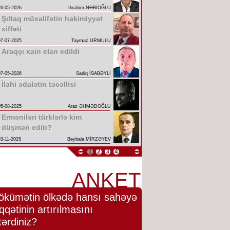
26-05-2026
İbrahim NƏBİOĞLU
Şıltaq müxalifətin hakimiyyət
xiffəti
07-07-2025
Taymaz URMULU
Araqçı xain elan edildi
07-05-2026
Sadiq İSABƏYLİ
İlahi ədalətin təcəllisi
05-08-2025
Araz ƏHMƏDOĞLU
Erməniləri türklərlə kim
düşmən edib?
03-11-2025
Bəybala MİRZƏYEV
1
2
3
4
ANKET
ökümətin ölkədə hansı sahəyə
qqətinin artırılmasını
tərdiniz?