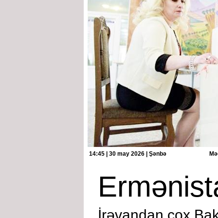
14:45 | 30 may 2026 | Şənbə
Məq
Ermənista
İrəvandan çox Bak