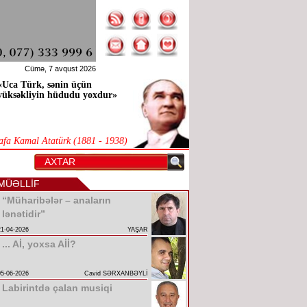
Cümə, 7 avqust 2026
«Uca Türk, sənin üçün
yüksəkliyin hüdudu yoxdur»
afa Kamal Atatürk (1881 - 1938)
MÜƏLLİF
“Müharibələr – anaların
lənətidir”
21-04-2026
YAŞAR
... Aİ, yoxsa Aİİ?
05-06-2026
Cavid SƏRXANBƏYLİ
Labirintdə çalan musiqi