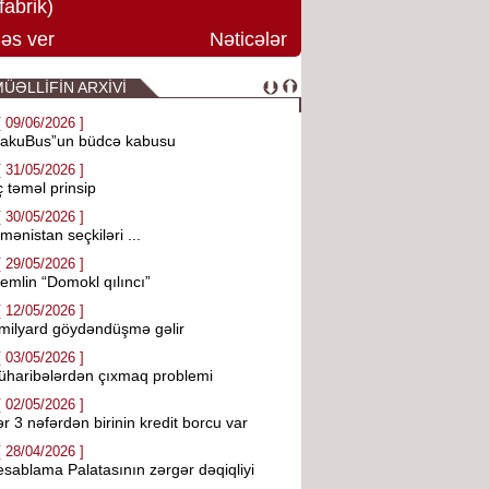
fabrik)
əs ver
Nəticələr
ÜƏLLİFİN ARXİVİ
[ 09/06/2026 ]
BakuBus”un büdcə kabusu
[ 31/05/2026 ]
 təməl prinsip
[ 30/05/2026 ]
mənistan seçkiləri ...
[ 29/05/2026 ]
emlin “Domokl qılıncı”
[ 12/05/2026 ]
milyard göydəndüşmə gəlir
[ 03/05/2026 ]
haribələrdən çıxmaq problemi
[ 02/05/2026 ]
r 3 nəfərdən birinin kredit borcu var
[ 28/04/2026 ]
sablama Palatasının zərgər dəqiqliyi