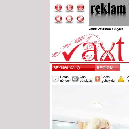
vaxtlı-vaxtında oxuyun!
BEYNƏLXALQ
REGİON
Dosta
Çap
Sosial
Sə
göndər
versiyası
şəbəkələr
mə