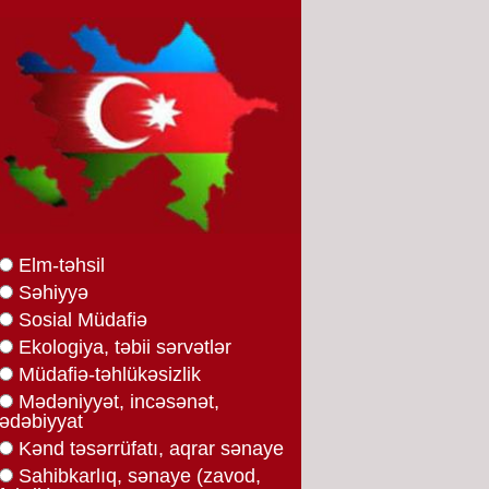
Elm-təhsil
Səhiyyə
Sosial Müdafiə
Ekologiya, təbii sərvətlər
Müdafiə-təhlükəsizlik
Mədəniyyət, incəsənət,
ədəbiyyat
Kənd təsərrüfatı, aqrar sənaye
Sahibkarlıq, sənaye (zavod,