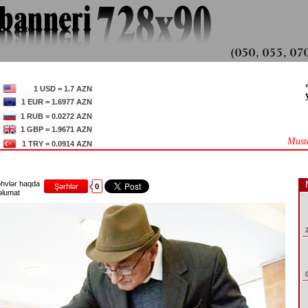
1 USD = 1.7 AZN
1 EUR = 1.6977 AZN
1 RUB = 0.0272 AZN
1 GBP = 1.9671 AZN
Must
1 TRY = 0.0914 AZN
hvlər haqda
Şərhlər
0
lumat