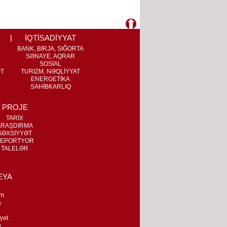
İQTİSADİYYAT
BANK, BİRJA, SIĞORTA
SƏNAYE, AQRAR
SOSİAL
ƏT
TURİZM, NƏQLİYYAT
ENERGETİKA
SAHİBKARLIQ
PROJE
TARİX
ARAŞDIRMA
ŞƏXSİYYƏT
EPORTYOR
TALELƏR
EYA
m
a
n
yət
q