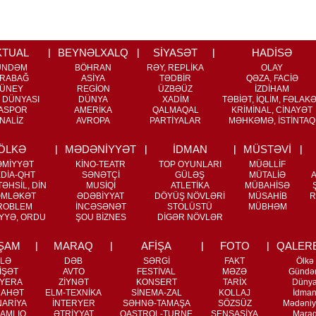
KTUAL
BEYNƏLXALQ
SİYASƏT
HADİSƏ
ÜNDƏM
BÖHRAN
RƏY, REPLİKA
OLAY
RABAĞ
ASİYA
TƏDBİR
QƏZA, FACİƏ
ÜNEY
REGİON
ÜZBƏÜZ
İZDİHAM
 DÜNYASI
DÜNYA
XADİM
TƏBİƏT, İQLİM, FƏLAK
ASPOR
AMERİKA
QALMAQAL
KRİMİNAL, CİNAYƏT
NALİZ
AVROPA
PARTİYALAR
MƏHKƏMƏ, İSTİNTAQ
ÖLKƏ
MƏDƏNİYYƏT
İDMAN
MÜSTƏVİ
ƏMİYYƏT
KİNO-TEATR
TOP OYUNLARI
MÜƏLLİF
DİA-QHT
SƏNƏTÇİ
GÜLƏŞ
MÜTALİƏ
ƏHSİL, DİN
MUSİQİ
ATLETİKA
MÜBAHİSƏ
MLƏKƏT
ƏDƏBİYYAT
DÖYÜŞ NÖVLƏRİ
MÜSAHİB
R
ROBLEM
İNCƏSƏNƏT
STOLÜSTÜ
MÜBHƏM
YYƏ, ORDU
ŞOU BİZNES
DİGƏR NÖVLƏR
ŞAM
MARAQ
AFİŞA
FOTO
QALER
İLƏ
DƏB
SƏRGİ
FAKT
Ölkə
İŞƏT
AVTO
FESTİVAL
MƏZƏ
Gündə
YERA
ZİYNƏT
KONSERT
TARİX
Düny
RAHƏT
ELM-TEXNİKA
SİNEMA-ZAL
KOLLAJ
İdma
NARİYA
İNTERYER
SƏHNƏ-TAMAŞA
SÖZSÜZ
Mədəniy
AMLIQ
ƏTRİYYAT
QASTROL-TURNE
SENSASİYA
Mara