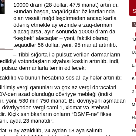
10000 dram (28 dollar, 47,5 manat) artırıldı.
S
Bundan başqa, təqaüdçülər öz kartlarında
olan vəsaiti nəğdiləşdirmədən ancaq kartla
M
ödəniş etməklə ay ərzində ərzaq-dərman
alacaqlarsa, ayın sonunda 10000 dram da
“keşbek” alacaqlar – yəni, faktiki olaraq
“
təqaüdlər 56 dollar, yəni, 95 manat artırılıb;
Üç
– Tibbi sığorta ilə pulsuz verilən dərmanların
ldiyi vətəndaşların siyahısı kəskin artırılıb. İndi,
Er
zi pulsuz dərmanlarla təmin ediləcək;
aldılıb və bunun hesabına sosial layihələr artırılıb;
Kr
irilmiş vergi qanunları və çox az vergi dərəcələri
2 
n ƏDV-dən azad olunduğu dövriyyə məbləği (indiki
ır, yəni, 530 min 750 manat. Bu dövriyyəni aşmadan
Mü
a dövriyyədən vergi cəmi 1, xidmət və istehsal
dir. Kiçik sahibkarların onların “DSMF-nə” fiksə
Hə
yəni, ayda 23 manatdır;
əti 6 ay azaldılıb, 24 aydan 18 aya salınıb.
He