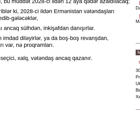
i, bu müddət 2028-ci ildən 12 aya qədər azaldılacaq;
Da
blər ki, 2028-ci ildən Ermənistan vətəndaşları
gedib-gələcəklər,
M
 ancaq sülhdən, inkişafdan danışırlar.
n imdad diləyirlər, ya da boş-boş revanşdan,
rı var, nə proqramları.
M
seçici, xalq, vətəndaş ancaq qazanır.
30
Pr
Uk
Bi
X