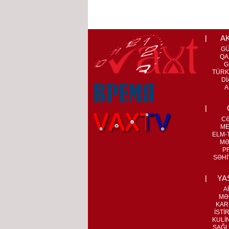
A
G
QA
G
TÜRK
Dİ
A
C
ME
ELM-T
MƏ
P
SƏHİ
YA
A
MƏ
KAR
İSTİ
KULİ
SAĞL