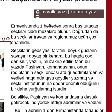
əvvəlki yazı |
sonrakı yazı
Ermənistanda 1 həftədən sonra baş tutacaq
seçkilər ciddi müzakirə olunur. Doğrudan da,
bu seçkilər İrəvan və regionumuz üçün çox
önəmlidir.
Seçkilərin geosiyasi tərəfini, böyük güclərin
savaşını qoyaq bir kənara, bu haqda çox
danışılır, yazılır, müzakirə edilir. Mən bu
yazıda Paşinyan, komandasının, onun
rəqiblərinin seçki öncəsi atdığı addımlardan və
i
vədləri haqqında qısa qeydlər yazmaq və
seçki institutunun nə qədər önəmli olduğunu
i
bir daha vurğulamaq istədim.
Beləliklə, Paşinyan və komandasına dəstək
gətirəcək indiyədək atdığı addımlar və vədləri:
– Bu ilin aprelin 1-dən Ermənistanda təqaüdlər