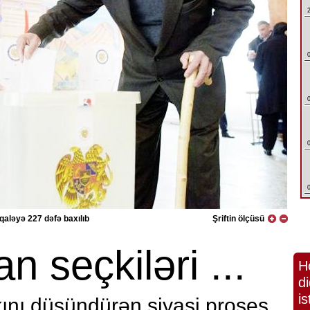
aləyə 227 dəfə baxılıb
Şriftin ölçüsü
n seçkiləri ...
H
di
is
ını düşündürən siyasi proses