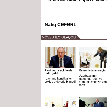
Natiq CƏFƏRLİ
MÖVZU İLƏ ƏLAQƏLİ
Paşinyan seçkilərdə
Ermənistanın seçim
qalib gəldi ...
Azərbaycanın
.... Amma konstitusion
qazandığı sülh və
çoxluq əldə edə bilmədi
Cənubi Qafqazın yen
tarixi