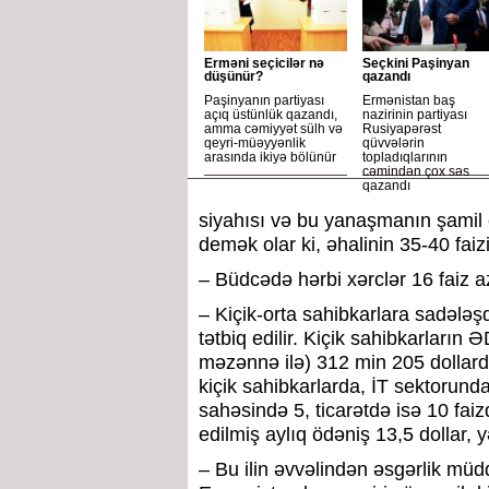
Erməni seçicilər nə
Seçkini Paşinyan
düşünür?
qazandı
Paşinyanın partiyası
Ermənistan baş
açıq üstünlük qazandı,
nazirinin partiyası
amma cəmiyyət sülh və
Rusiyapərəst
qeyri-müəyyənlik
qüvvələrin
arasında ikiyə bölünür
topladıqlarının
cəmindən çox səs
qazandı
siyahısı və bu yanaşmanın şamil edi
demək olar ki, əhalinin 35-40 fai
– Büdcədə hərbi xərclər 16 faiz az
– Kiçik-orta sahibkarlara sadələşd
tətbiq edilir. Kiçik sahibkarları
məzənnə ilə) 312 min 205 dollard
kiçik sahibkarlarda, İT sektorund
sahəsində 5, ticarətdə isə 10 faiz
edilmiş aylıq ödəniş 13,5 dollar, 
– Bu ilin əvvəlindən əsgərlik müdd