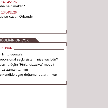
[ 14/04/2026 ]
ha nə olmaldır?
[ 13/04/2026 ]
adyar cavan Orbandır
ÜƏLİFİN ƏN ÇOX ...
OXUNAN
 ilin tutuquşuları
oporsional seçki sistemi niyə vacibdir?
rayna üçün “Finlandizasiya” modeli
r az zaman tanıyın
ankəndidə uşaq doğumunda artım var