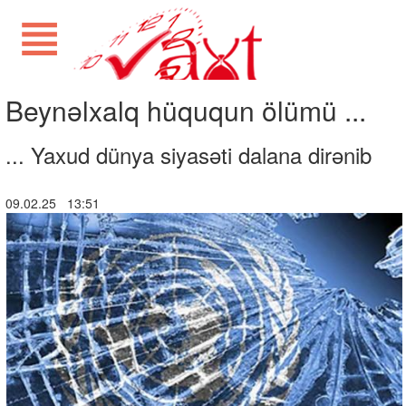
Beynəlxalq hüququn ölümü ...
... Yaxud dünya siyasəti dalana dirənib
09.02.25 13:51