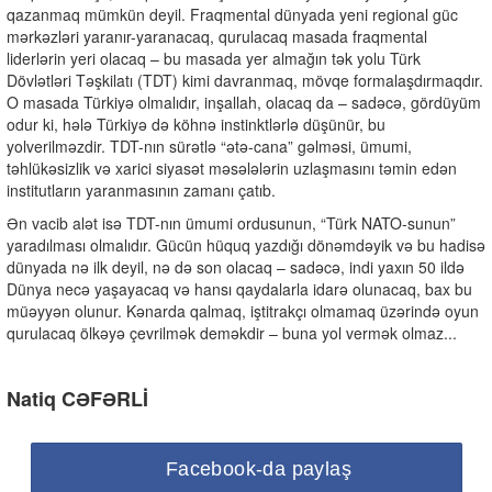
qazanmaq mümkün deyil. Fraqmental dünyada yeni regional güc
mərkəzləri yaranır-yaranacaq, qurulacaq masada fraqmental
liderlərin yeri olacaq – bu masada yer almağın tək yolu Türk
Dövlətləri Təşkilatı (TDT) kimi davranmaq, mövqe formalaşdırmaqdır.
O masada Türkiyə olmalıdır, inşallah, olacaq da – sadəcə, gördüyüm
odur ki, hələ Türkiyə də köhnə instinktlərlə düşünür, bu
yolverilməzdir. TDT-nın sürətlə “ətə-cana” gəlməsi, ümumi,
təhlükəsizlik və xarici siyasət məsələlərin uzlaşmasını təmin edən
institutların yaranmasının zamanı çatıb.
Ən vacib alət isə TDT-nın ümumi ordusunun, “Türk NATO-sunun”
yaradılması olmalıdır. Gücün hüquq yazdığı dönəmdəyik və bu hadisə
dünyada nə ilk deyil, nə də son olacaq – sadəcə, indi yaxın 50 ildə
Dünya necə yaşayacaq və hansı qaydalarla idarə olunacaq, bax bu
müəyyən olunur. Kənarda qalmaq, iştitrakçı olmamaq üzərində oyun
qurulacaq ölkəyə çevrilmək deməkdir – buna yol vermək olmaz...
Natiq CƏFƏRLİ
Facebook-da paylaş