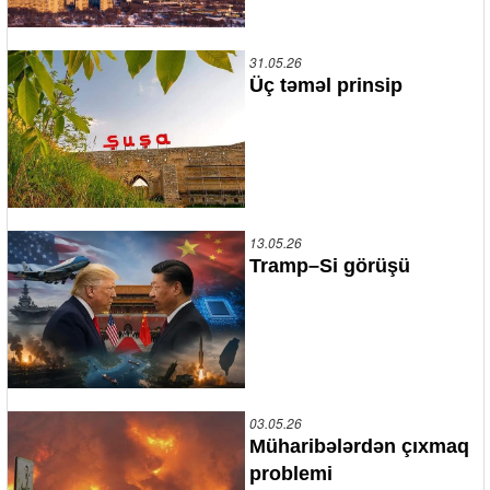
31.05.26
Üç təməl prinsip
13.05.26
Tramp–Si görüşü
03.05.26
Müharibələrdən çıxmaq
problemi