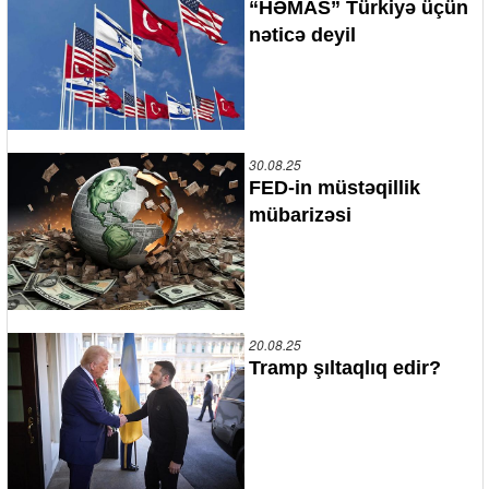
“HƏMAS” Türkiyə üçün
nəticə deyil
30.08.25
FED-in müstəqillik
mübarizəsi
20.08.25
Tramp şıltaqlıq edir?