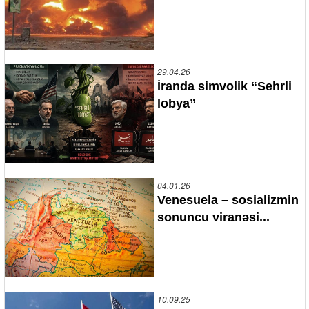
29.04.26
İranda simvolik “Sehrli
lobya”
04.01.26
Venesuela – sosializmin
sonuncu viranəsi...
10.09.25