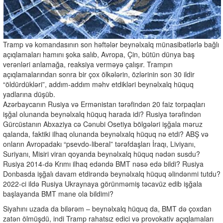
Tramp və komandasının son həftələr beynəlxalq münasibətlərlə bağlı
açıqlamaları hamını şoka salıb, Avropa, Çin, bütün dünya baş
verənləri anlamağa, reaksiya verməyə çalışır. Trampın
açıqlamalarından sonra bir çox ölkələrin, özlərinin son 30 ildir
“öldürdükləri”, addım-addım məhv etdikləri beynəlxalq hüquq
yadlarına düşüb.
Azərbaycanın Rusiya və Ermənistan tərəfindən 20 faiz torpaqları
işğal olunanda beynəlxalq hüquq harada idi? Rusiya tərəfindən
Gürcüstanın Abxaziya cə Cənubi Osetiya bölgələri işğala məruz
qalanda, faktiki ilhaq olunanda beynəlxalq hüquq nə etdi? ABŞ və
onların Avropadakı “psevdo-liberal” tərəfdaşları İraqı, Liviyanı,
Suriyanı, Misiri viran qoyanda beynəlxalq hüquq nədən susdu?
Rusiya 2014-də Krımı ilhaq edəndə BMT nəsə edə bildi? Rusiya
Donbasda işğalı davam etdirəndə beynəlxalq hüquq əlindənmi tutdu?
2022-ci ildə Rusiya Ukraynaya görünməmiş təcavüz edib işğala
başlayanda BMT mane ola bildimi?
Siyahını uzada da bilərəm – beynəlxalq hüquq da, BMT də çoxdan
zatən ölmüşdü, indi Tramp rahatsız edici və provokativ açıqlamaları