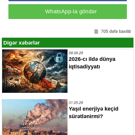
WhatsApp-la göndər
705 dəfə baxılıb
Digər xəbərlər
08.06.26
2026-cı ildə dünya
iqtisadiyyatı
31.05.26
Yaşıl enerjiyə keçid
sürətlənirmi?