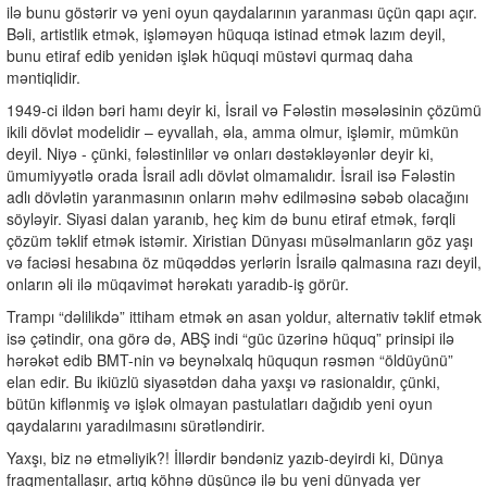
ilə bunu göstərir və yeni oyun qaydalarının yaranması üçün qapı açır.
Bəli, artistlik etmək, işləməyən hüquqa istinad etmək lazım deyil,
bunu etiraf edib yenidən işlək hüquqi müstəvi qurmaq daha
məntiqlidir.
1949-ci ildən bəri hamı deyir ki, İsrail və Fələstin məsələsinin çözümü
ikili dövlət modelidir – eyvallah, əla, amma olmur, işləmir, mümkün
deyil. Niyə - çünki, fələstinlilər və onları dəstəkləyənlər deyir ki,
ümumiyyətlə orada İsrail adlı dövlət olmamalıdır. İsrail isə Fələstin
adlı dövlətin yaranmasının onların məhv edilməsinə səbəb olacağını
söyləyir. Siyasi dalan yaranıb, heç kim də bunu etiraf etmək, fərqli
çözüm təklif etmək istəmir. Xiristian Dünyası müsəlmanların göz yaşı
və faciəsi hesabına öz müqəddəs yerlərin İsrailə qalmasına razı deyil,
onların əli ilə müqavimət hərəkatı yaradıb-iş görür.
Trampı “dəlilikdə” ittiham etmək ən asan yoldur, alternativ təklif etmək
isə çətindir, ona görə də, ABŞ indi “güc üzərinə hüquq” prinsipi ilə
hərəkət edib BMT-nin və beynəlxalq hüququn rəsmən “öldüyünü”
elan edir. Bu ikiüzlü siyasətdən daha yaxşı və rasionaldır, çünki,
bütün kiflənmiş və işlək olmayan pastulatları dağıdıb yeni oyun
qaydalarını yaradılmasını sürətləndirir.
Yaxşı, biz nə etməliyik?! İllərdir bəndəniz yazıb-deyirdi ki, Dünya
fraqmentallaşır, artıq köhnə düşüncə ilə bu yeni dünyada yer