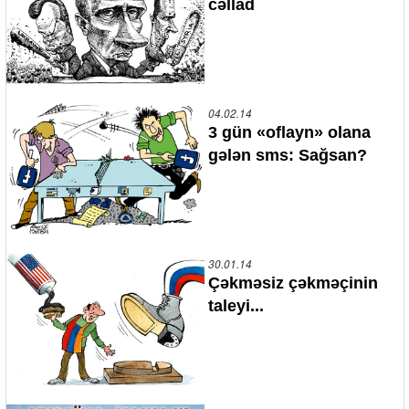
cəllad
04.02.14
3 gün «oflayn» olana
gələn sms: Sağsan?
30.01.14
Çəkməsiz çəkməçinin
taleyi...