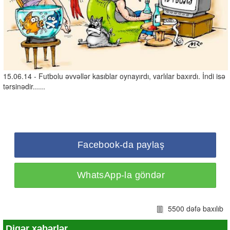
15.06.14 - Futbolu əvvəllər kasıblar oynayırdı, varlılar baxırdı. İndi isə
tərsinədir......
Facebook-da paylaş
WhatsApp-la göndər
5500 dəfə baxılıb
Digər xəbərlər