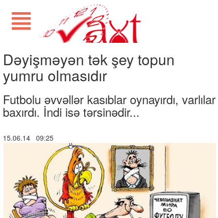
Dəyişməyən tək şey topun
yumru olmasıdır
Futbolu əvvəllər kasıblar oynayırdı, varlılar
baxırdı. İndi isə tərsinədir...
15.06.14 09:25