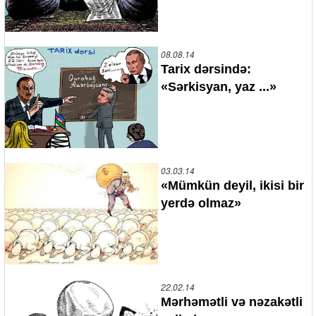
08.08.14
Tarix dərsində:
«Sərkisyan, yaz ...»
03.03.14
«Mümkün deyil, ikisi bir
yerdə olmaz»
22.02.14
Mərhəmətli və nəzakətli