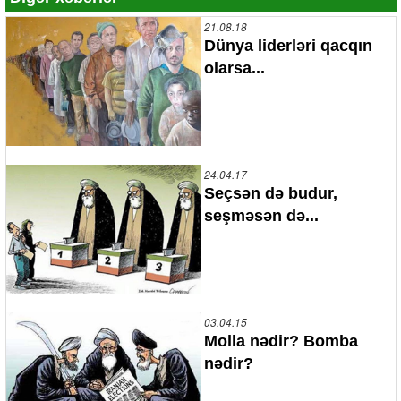
21.08.18
Dünya liderləri qacqın
olarsa...
24.04.17
Seçsən də budur,
seşməsən də...
03.04.15
Molla nədir? Bomba
nədir?