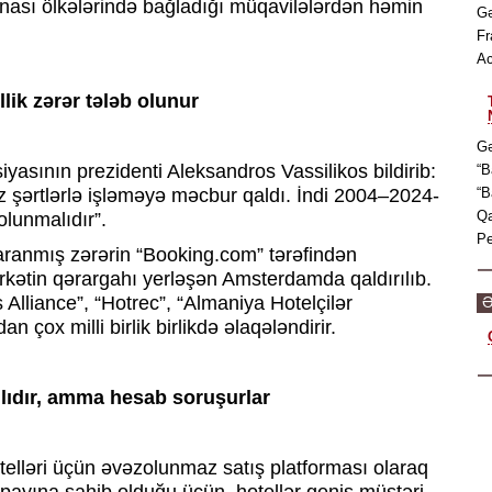
nası ölkələrində bağladığı müqavilələrdən həmin
Gə
.
Fr
Ac
illik zərər tələb olunur
Gə
iyasının prezidenti Aleksandros Vassilikos bildirib:
“B
tsiz şərtlərlə işləməyə məcbur qaldı. İndi 2004–2024-
“B
Qa
olunmalıdır”.
Pe
 yaranmış zərərin “Booking.com” tərəfindən
şirkətin qərargahı yerləşən Amsterdamda qaldırılıb.
lliance”, “Hotrec”, “Almaniya Hotelçilər
Ə
 çox milli birlik birlikdə əlaqələndirir.
ılıdır, amma hesab soruşurlar
elləri üçün əvəzolunmaz satış platforması olaraq