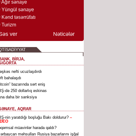
Ağır sənaye
Yüngül sənaye
Kənd təsərrüfatı
Turizm
Səs ver
Nəticələr
QTİSADİYYAT
BANK, BİRJA,
SIĞORTA
əşkəs nefti ucuzlaşdırdı
ft bahalaşdı
itcoin” bazarında sərt eniş
Ş-də 250 dollarlıq əskinas
ana daha bir sanksiya
SƏNAYE, AQRAR
Ş-nin yaratdığı boşluğu Bakı doldurur?
–
İDEO
qəmsal müavinlər harada qaldı?
ərbaycan məhsulları Rusiya bazarlarını işğal