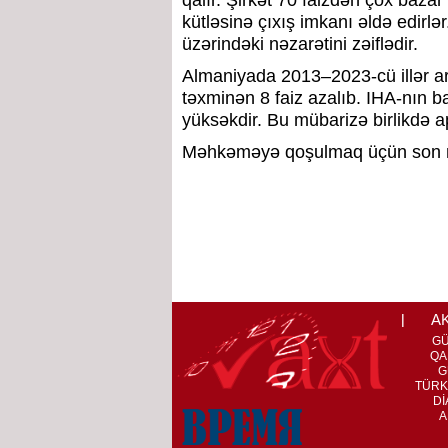
qalır. Şirkət 70 faizdən çox baza
kütləsinə çıxış imkanı əldə edirlər.
üzərindəki nəzarətini zəiflədir.
Almaniyada 2013–2023-cü illər ar
təxminən 8 faiz azalıb. IHA-nın ba
yüksəkdir. Bu mübarizə birlikdə ap
Məhkəməyə qoşulmaq üçün son mür
A
G
QA
G
TÜRK
Dİ
A