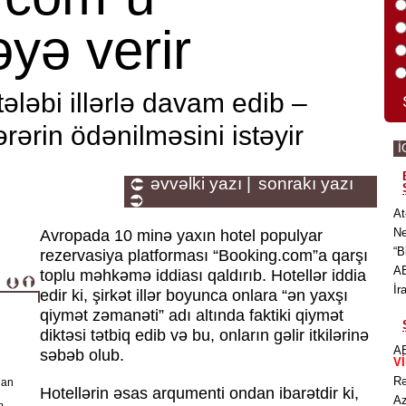
ə verir
tələbi illərlə davam edib –
ərərin ödənilməsini istəyir
İ
əvvəlki yazı |
sonrakı yazı
At
Ne
Avropada 10 minə yaxın hotel populyar
“B
rezervasiya platforması “Booking.com”a qarşı
AB
toplu məhkəmə iddiası qaldırıb. Hotellər iddia
İr
edir ki, şirkət illər boyunca onlara “ən yaxşı
qiymət zəmanəti” adı altında faktiki qiymət
diktəsi tətbiq edib və bu, onların gəlir itkilərinə
AB
səbəb olub.
V
Rə
lan
Hotellərin əsas arqumenti ondan ibarətdir ki,
Az