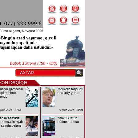
Cümə axşamı, 6 avqust 2026
«Bir gün azad yaşamaq, qırx il
boyunduruq altında
yaşamaqdan daha üstündür»
Babək Xürrəmi (798 - 838)
SON DƏQİQƏ
usiya gəmisinin
Merkelin təqaüdü
apitanı həbs
səs-küy yaratdı
lundu
 iyun 2026, 18:44
9 iyun 2026, 14:01
əhlükəsizliklə
“BakuBus”un
əqəmsal inkişafı
büdcə kabusu
rasında balans