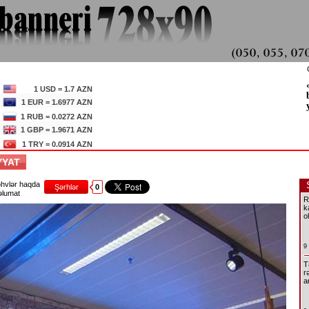
1 USD = 1.7 AZN
1 EUR = 1.6977 AZN
1 RUB = 0.0272 AZN
1 GBP = 1.9671 AZN
1 TRY = 0.0914 AZN
İYYAT
hvlər haqda
Şərhlər
0
lumat
R
k
o
9
T
r
a