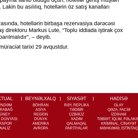
r payına sahib olduğu üçün, hotellər geniş müştəri
 Lakin bu asılılıq, hotellərin öz satış kanalları
asında, hotellərin birbaşa rezervasiya dərəcəsi
ş direktoru Markus Lute, “Toplu iddiada iştirak çox
arılmalıdır”, – deyib.
aciət tarixi 29 avqustdur.
KTUAL
BEYNƏLXALQ
SİYASƏT
HADİSƏ
ÜNDƏM
BÖHRAN
RƏY, REPLİKA
OLAY
RABAĞ
ASİYA
TƏDBİR
QƏZA, FACİƏ
ÜNEY
REGİON
ÜZBƏÜZ
İZDİHAM
 DÜNYASI
DÜNYA
XADİM
TƏBİƏT, İQLİM, FƏLAK
ASPOR
AMERİKA
QALMAQAL
KRİMİNAL, CİNAYƏT
NALİZ
AVROPA
PARTİYALAR
MƏHKƏMƏ, İSTİNTAQ