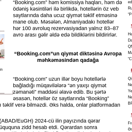
m
“Booking.com” həm komissiya haqları, həm də
ed
ödəniş kəsintiləri ilə birlikdə, hotellərin öz veb
Ru
“P
saytlarında daha ucuz qiymət təklif etməsinə
mane olub. Məsələn, Almaniyadakı hotellər
hər 100 avroluq rezervasiyadan yalnız 83–87
avro arası gəlir əldə edə bildiklərini bildirirlər.
Hə
Da
QN
Ma
“Booking.com”un qiymət diktəsinə Avropa
“C
məhkəməsindən qadağa
in
“Booking.com” uzun illər boyu hotellərlə
Qi
bağladığı müqavilələrə “ən yaxşı qiymət
Ne
Ye
zəmanəti” maddəsi əlavə edib. Bu şərtə
Ne
əsasən, hotellər öz saytlarında “Booking”
BP
təklif verə bilməzdi. Əks halda, onlar platformadan
(ABAD/EuGH) 2024-cü ilin payızında qərar
Fr
hüququna zidd hesab etdi. Qərardan sonra
Əm