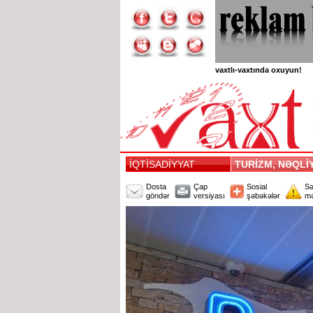
vaxtlı-vaxtında oxuyun!
İQTİSADİYYAT
TURİZM, NƏQL
Dosta
Çap
Sosial
Sə
göndər
versiyası
şəbəkələr
mə