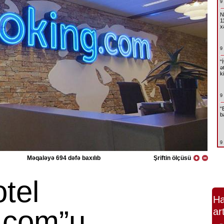
9
N
1
x
9
“
ə
k
9
“
b
9
Məqaləyə 694 dəfə baxılıb
Şriftin ölçüsü
tel
Ha
.com”u
ar