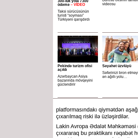
Bürosu ofisinin tanıtı
300-lük yola 7300
videosu
ödəmə
– VİDEO
Taksi sürücüsünün
turisti “soyması”
Türkiyəni qarışdırdı
Pekində turizm ofisi
Səyahət üzvlüyü
açıldı
Səfərinizi bron etməy
Azərbaycan Asiya
ən ağıllı yolu…
bazarında mövqeyini
gücləndirir
platformasındakı qiymətdən aşağı 
çıxarılmaq riski ilə üzləşirdilər.
Lakin Avropa Ədalət Məhkəməsi 
çıxararaq bu praktikanı rəqabət 