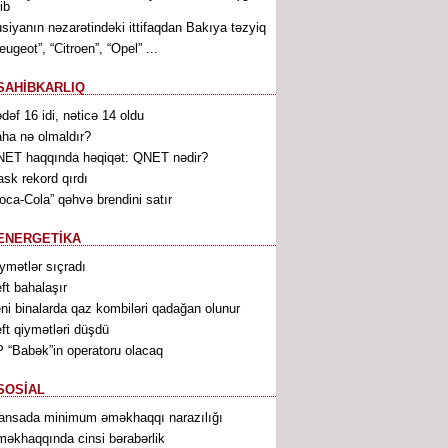
ib
siyanın nəzarətindəki ittifaqdan Bakıya təzyiq
eugeot”, “Citroen”, “Opel” ...
SAHİBKARLIQ
dəf 16 idi, nəticə 14 oldu
ha nə olmaldır?
ET haqqında həqiqət: QNET nədir?
sk rekord qırdı
oca-Cola” qəhvə brendini satır
ENERGETİKA
ymətlər sıçradı
ft bahalaşır
ni binalarda qaz kombiləri qadağan olunur
ft qiymətləri düşdü
 “Babək”in operatoru olacaq
SOSİAL
ansada minimum əməkhaqqı narazılığı
əkhaqqında cinsi bərabərlik