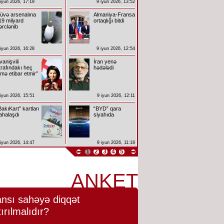
 iyun 2026, 17:19
9 iyun 2026, 13:52
üvə arsenalına
Almaniya-Fransa
19 milyard
ortaqlığı bitdi
ərclənib
 iyun 2026, 16:28
9 iyun 2026, 12:54
İvanişvili
İran yenə
trafındakı heç
hədələdi
imə etibar etmir”
 iyun 2026, 15:51
9 iyun 2026, 12:11
BakıKart” kartları
“BYD” qara
ahalaşdı
siyahıda
 iyun 2026, 14:47
9 iyun 2026, 11:18
1
2
3
4
5
ANKET
nsı sahəyə diqqət
tırılmalıdır?