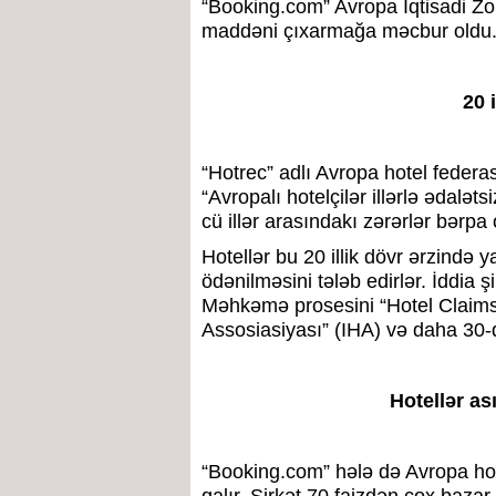
“Booking.com” Avropa İqtisadi Zo
maddəni çıxarmağa məcbur oldu
20 
“Hotrec” adlı Avropa hotel federas
“Avropalı hotelçilər illərlə ədalə
cü illər arasındakı zərərlər bərpa 
Hotellər bu 20 illik dövr ərzində
ödənilməsini tələb edirlər. İddia 
Məhkəmə prosesini “Hotel Claims A
Assosiasiyası” (IHA) və daha 30-dan
Hotellər as
“Booking.com” hələ də Avropa hot