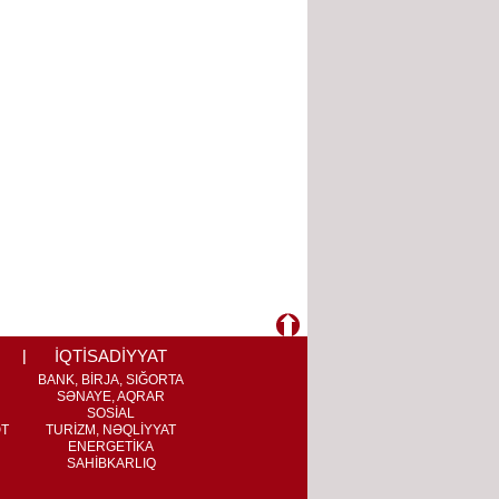
İQTİSADİYYAT
BANK, BİRJA, SIĞORTA
SƏNAYE, AQRAR
SOSİAL
ƏT
TURİZM, NƏQLİYYAT
ENERGETİKA
SAHİBKARLIQ