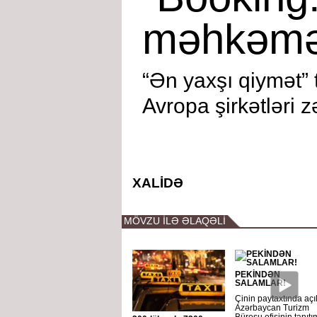
məhkəməy
“Ən yaxşı qiymət” 
Avropa şirkətləri z
XALİDƏ
MÖVZU İLƏ ƏLAQƏLİ
PEKİNDƏN
SALAMLAR!
Çinin paytaxtında açı
Azərbaycan Turizm