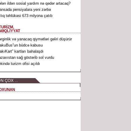
lən ildən sosial yardım nə qədər artacaq?
ansada pensiyalara yeni zərbə
lıq təhlükəsi 673 milyona çatıb
TURİZM,
NƏQLİYYAT
rginlik və yanacaq qiymətləri gəliri düşürür
akuBus”un büdcə kabusu
akıKart” kartları bahalaşdı
zaxıstan sağ göstərib sol vurdu
kində turizm ofisi açıldı
N ÇOX ...
OXUNAN