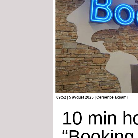
09:52 | 5 avqust 2025 | Çərşənbə axşamı
10 min ho
“Booking