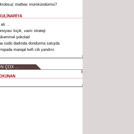
ikrobsuz mətbəx mümkündürmü?
KULİNARİYA
 əti ...
rsiyası kiçik, vaxtı strateji
ükəmməl şokolad
a südü dadında dondurma satışda
ropada manqal kefi cib yandırır
N ÇOX ...
OXUNAN