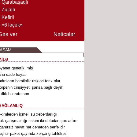
Qarabaşaqlı
Zülallı
Kefirli
«6 ləçək»
Səs ver
Nəticələr
YAŞAM
AİLƏ
yanət genetik imiş
ha sadə həyat
dınların hamiləlik riskləri tarix olur
örpənin cinsiyyəti şansa bağlı deyil”
 illik həsrətə son
SAĞLAMLIQ
kimlərdən içməli su xəbərdarlığı
ək çatışmazlığı riskini iki dəfədən çox artırır
qaretsiz həyat hər cəhətdən sərfəlidir
şhur paket çayında xərçəng təhlükəsi