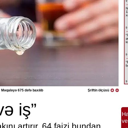
9
N
1
x
9
“
ə
k
9
“
b
9
Məqaləyə 675 dəfə baxılıb
Şriftin ölçüsü
və iş”
Ha
ve
akını artırır, 64 faizi bundan