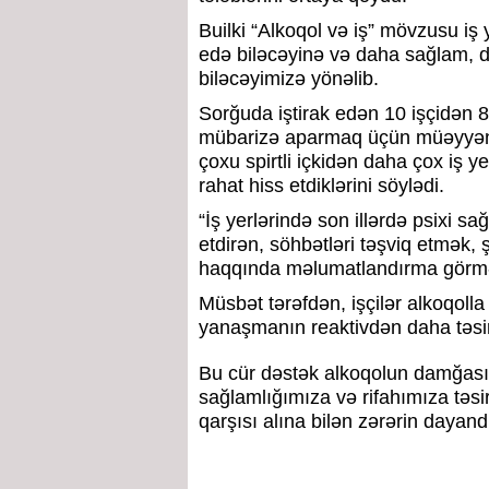
Builki “Alkoqol və iş” mövzusu iş y
edə biləcəyinə və daha sağlam, da
biləcəyimizə yönəlib.
Sorğuda iştirak edən 10 işçidən 8
mübarizə aparmaq üçün müəyyən m
çoxu spirtli içkidən daha çox iş 
rahat hiss etdiklərini söylədi.
“İş yerlərində son illərdə psixi sa
etdirən, söhbətləri təşviq etmək, 
haqqında məlumatlandırma görmək
Müsbət tərəfdən, işçilər alkoqolla 
yanaşmanın reaktivdən daha təsirl
Bu cür dəstək alkoqolun damğası
sağlamlığımıza və rifahımıza təsi
qarşısı alına bilən zərərin daya