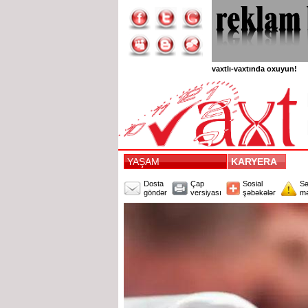
vaxtlı-vaxtında oxuyun!
YAŞAM
KARYERA
Dosta
Çap
Sosial
Sə
göndər
versiyası
şəbəkələr
mə