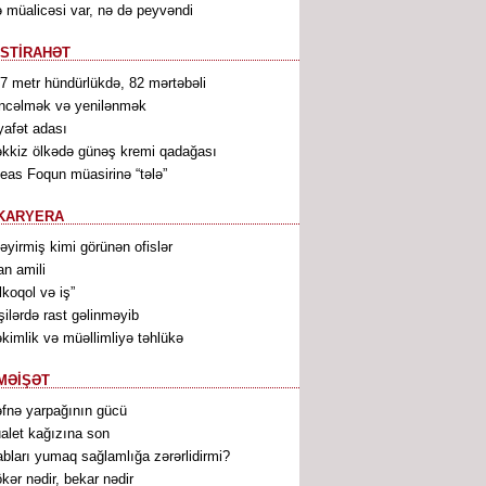
 müalicəsi var, nə də peyvəndi
İSTİRAHƏT
7 metr hündürlükdə, 82 mərtəbəli
ncəlmək və yenilənmək
yafət adası
kkiz ölkədə günəş kremi qadağası
leas Foqun müasirinə “tələ”
KARYERA
ləyirmiş kimi görünən ofislər
an amili
lkoqol və iş”
şilərdə rast gəlinməyib
kimlik və müəllimliyə təhlükə
MƏİŞƏT
fnə yarpağının gücü
alet kağızına son
bları yumaq sağlamlığa zərərlidirmi?
kər nədir, bekar nədir