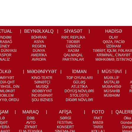
KTUAL
BEYNƏLXALQ
SİYASƏT
HADİSƏ
ÜNDƏM
BÖHRAN
RƏY, REPLİKA
OLAY
RABAĞ
ASİYA
TƏDBİR
QƏZA, FACİƏ
ÜNEY
REGİON
ÜZBƏÜZ
İZDİHAM
 DÜNYASI
DÜNYA
XADİM
TƏBİƏT, İQLİM, FƏLAK
ASPOR
AMERİKA
QALMAQAL
KRİMİNAL, CİNAYƏT
NALİZ
AVROPA
PARTİYALAR
MƏHKƏMƏ, İSTİNTAQ
ÖLKƏ
MƏDƏNİYYƏT
İDMAN
MÜSTƏVİ
ƏMİYYƏT
KİNO-TEATR
TOP OYUNLARI
MÜƏLLİF
DİA-QHT
SƏNƏTÇİ
GÜLƏŞ
MÜTALİƏ
ƏHSİL, DİN
MUSİQİ
ATLETİKA
MÜBAHİSƏ
MLƏKƏT
ƏDƏBİYYAT
DÖYÜŞ NÖVLƏRİ
MÜSAHİB
R
ROBLEM
İNCƏSƏNƏT
STOLÜSTÜ
MÜBHƏM
YYƏ, ORDU
ŞOU BİZNES
DİGƏR NÖVLƏR
ŞAM
MARAQ
AFİŞA
FOTO
QALER
İLƏ
DƏB
SƏRGİ
FAKT
Ölkə
İŞƏT
AVTO
FESTİVAL
MƏZƏ
Gündə
YERA
ZİYNƏT
KONSERT
TARİX
Düny
RAHƏT
ELM-TEXNİKA
SİNEMA-ZAL
KOLLAJ
İdma