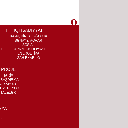
İQTİSADİYYAT
BANK, BİRJA, SIĞORTA
SƏNAYE, AQRAR
SOSİAL
ƏT
TURİZM, NƏQLİYYAT
ENERGETİKA
SAHİBKARLIQ
PROJE
TARİX
ARAŞDIRMA
ŞƏXSİYYƏT
EPORTYOR
TALELƏR
EYA
m
a
n