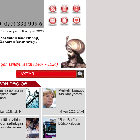
Cümə axşamı, 6 avqust 2026
«Söz vardır kəsdirir başı,
Söz vardır kəsər savaşı»
Şah İsmayıl Xətai (1487 - 1524)
SON DƏQİQƏ
usiya gəmisinin
Merkelin təqaüdü
apitanı həbs
səs-küy yaratdı
lundu
 iyun 2026, 18:44
9 iyun 2026, 14:01
əhlükəsizliklə
“BakuBus”un
əqəmsal inkişafı
büdcə kabusu
rasında balans