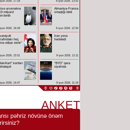
 iyun 2026, 17:19
9 iyun 2026, 13:52
üvə arsenalına
Almaniya-Fransa
19 milyard
ortaqlığı bitdi
ərclənib
 iyun 2026, 16:28
9 iyun 2026, 12:54
İvanişvili
İran yenə
trafındakı heç
hədələdi
imə etibar etmir”
 iyun 2026, 15:51
9 iyun 2026, 12:11
BakıKart” kartları
“BYD” qara
ahalaşdı
siyahıda
 iyun 2026, 14:47
9 iyun 2026, 11:18
1
2
3
4
5
ANKET
nsı pəhriz növünə önəm
rirsiniz?