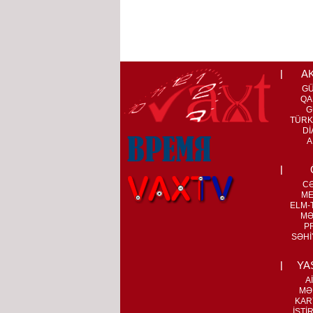
A
G
QA
G
TÜRK
Dİ
A
C
ME
ELM-T
MƏ
P
SƏHİ
YA
A
MƏ
KAR
İSTİ