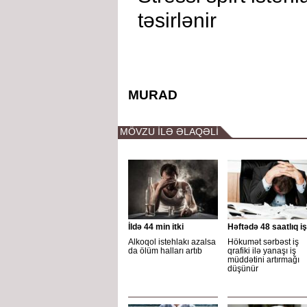
təsirlənir
MURAD
MÖVZU İLƏ ƏLAQƏLİ
İldə 44 min itki
Həftədə 48 saatlıq iş
Alkoqol istehlakı azalsa
Hökumət sərbəst iş
da ölüm halları artıb
qrafiki ilə yanaşı iş
müddətini artırmağı
düşünür