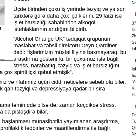
Nə
Üçdə birindən çoxu iş yerində təzyiq və ya son
tarixlərə görə daha çox içdiklərini, 29 faizi isə
iş etibarsızlığı səbəbindən alkoqol
37
istehlaklarının artdığını bildirib.
3
Di
Zi
“Alcohol Change UK” tədqiqat qrupunun
Sə
z
məsləhət və təhsil direktoru Ceyn Qardiner
Fi
dedi: “İşlərimizin müxtəlifliyinə baxmayaraq, bu
araşdırma göstərir ki, bir çoxumuz işlə bağlı
stress, narahatlıq, təzyiq və iş etibarsızlığını
İş
çox spirtli içki qəbul etmişik”.
İn
 və rifahımız üçün ciddi nəticələrə səbəb ola bilər,
“A
 qan təzyiqi və depressiyaya qədər bir sıra
Ki
Hə
tlama təmin edə bilsə də, zaman keçdikcə stress,
a da pisləşdirə bilər.
Də
in başlanması münasibətilə yayımlanan araşdırma,
Tu
 profilaktik tədbirlər və maarifləndirmə ilə bağlı
Qa
Nö