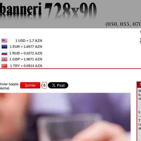
1 USD = 1.7 AZN
1 EUR = 1.6977 AZN
1 RUB = 0.0272 AZN
1 GBP = 1.9671 AZN
1 TRY = 0.0914 AZN
hvlər haqda
Şərhlər
0
lumat
R
k
o
9
T
r
a