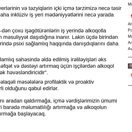
M
erlərinin və təzyiqlərin içki içmə tərzimizə necə təsir
ha inklüziv iş yeri mədəniyyətlərini necə yarada
At
-dən çoxu işəgötürənlərin iş yerində alkoqolla
Po
əsuliyyət daşıdığına inanır. Lakin üçdə birindən
M
An
yerində psixi sağlamlıq haqqında danışdıqlarını daha
Av
ğlamlıq sahəsində əldə edilmiş irəliləyişləri əks
şəfqət və dəstəyi artırmaq üçün işçilərdən alkoqol
Ə
 həvəsləndiricidir”.
əlaqəli məsələlərə profilaktik və proaktiv
i olduğunu qəbul edirlər.
nı aradan qaldırmağa, içmə vərdişlərimizin ümumi
ri barədə məlumatlılığı artırmağa və alkoqolun
ndırmağa başlayacaq.