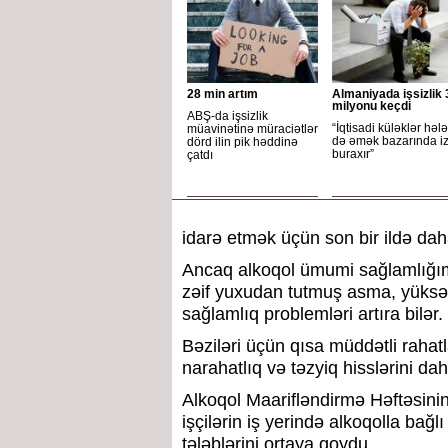
28 min artım
Almaniyada işsizlik 
milyonu keçdi
ABŞ-da işsizlik
“İqtisadi küləklər hələ
müavinətinə müraciətlər
də əmək bazarında i
dörd ilin pik həddinə
buraxır”
çatdı
idarə etmək üçün son bir ildə daha 
Ancaq alkoqol ümumi sağlamlığımız
zəif yuxudan tutmuş asma, yüksək
sağlamlıq problemləri artıra bilər.
Bəziləri üçün qısa müddətli raha
narahatlıq və təzyiq hisslərini dah
Alkoqol Maarifləndirmə Həftəsin
işçilərin iş yerində alkoqolla bağlı
tələblərini ortaya qoydu.