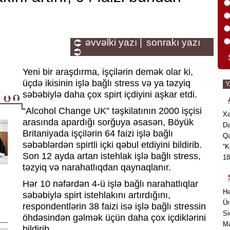
əvvəlki yazı |
sonrakı yazı
Yeni bir araşdırma, işçilərin demək olar ki,
üçdə ikisinin işlə bağlı stress və ya təzyiq
səbəbiylə daha çox spirt içdiyini aşkar etdi.
“Alcohol Change UK” təşkilatının 2000 işçisi
Xə
arasında apardığı sorğuya əsasən, Böyük
Da
Britaniyada işçilərin 64 faizi işlə bağlı
Qa
səbəblərdən spirtli içki qəbul etdiyini bildirib.
“K
Son 12 ayda artan istehlak işlə bağlı stress,
18
təzyiq və narahatlıqdan qaynaqlanır.
Hər 10 nəfərdən 4-ü işlə bağlı narahatlıqlar
Hə
səbəbiylə spirt istehlakını artırdığını,
Ür
respondentlərin 38 faizi isə işlə bağlı stressin
Si
öhdəsindən gəlmək üçün daha çox içdiklərini
Mə
bildirib.