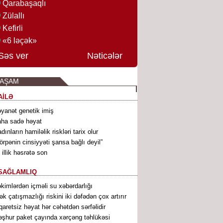
Qarabaşaqlı
Zülallı
Kefirli
«6 ləçək»
Səs ver
Nəticələr
YAŞAM
AİLƏ
yanət genetik imiş
ha sadə həyat
dınların hamiləlik riskləri tarix olur
örpənin cinsiyyəti şansa bağlı deyil”
 illik həsrətə son
SAĞLAMLIQ
kimlərdən içməli su xəbərdarlığı
ək çatışmazlığı riskini iki dəfədən çox artırır
qaretsiz həyat hər cəhətdən sərfəlidir
şhur paket çayında xərçəng təhlükəsi