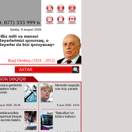
Şənbə, 8 avqust 2026
«Biz milli və mənəvi
dəyərlərimizi qorursaq, o
dəyərlər də bizi qoruyacaq»
Rauf Denktaş (1924 - 2012)
SON DƏQİQƏ
usiya gəmisinin
Merkelin təqaüdü
apitanı həbs
səs-küy yaratdı
lundu
 iyun 2026, 18:44
9 iyun 2026, 14:01
əhlükəsizliklə
“BakuBus”un
əqəmsal inkişafı
büdcə kabusu
rasında balans