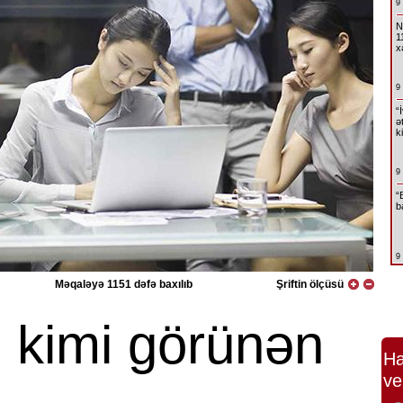
9
N
1
x
9
“
ə
k
9
“
b
9
Məqaləyə 1151 dəfə baxılıb
Şriftin ölçüsü
ş kimi görünən
Ha
ve