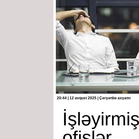
20:44 | 12 avqust 2025 | Çərşənbə axşamı
İşləyirmi
ofislər