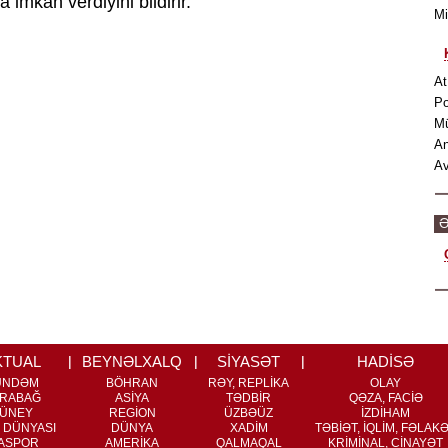
imkan verdiyini bildirir.
M
At
Po
M
An
Av
Ə
KTUAL
BEYNƏLXALQ
SİYASƏT
HADİSƏ
ÜNDƏM
BÖHRAN
RƏY, REPLİKA
OLAY
RABAĞ
ASİYA
TƏDBİR
QƏZA, FACİƏ
ÜNEY
REGİON
ÜZBƏÜZ
İZDİHAM
 DÜNYASI
DÜNYA
XADİM
TƏBİƏT, İQLİM, FƏLAK
ASPOR
AMERİKA
QALMAQAL
KRİMİNAL, CİNAYƏT