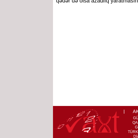
qədər də olsa azadlıq yaratmasına 
A
G
QA
G
TÜRK
Dİ