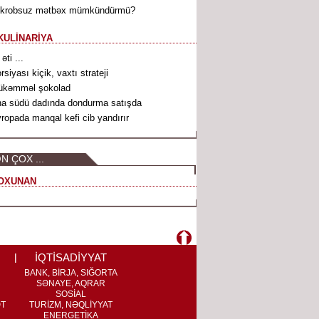
ikrobsuz mətbəx mümkündürmü?
KULİNARİYA
 əti ...
rsiyası kiçik, vaxtı strateji
ükəmməl şokolad
a südü dadında dondurma satışda
ropada manqal kefi cib yandırır
N ÇOX ...
OXUNAN
İQTİSADİYYAT
BANK, BİRJA, SIĞORTA
SƏNAYE, AQRAR
SOSİAL
ƏT
TURİZM, NƏQLİYYAT
ENERGETİKA