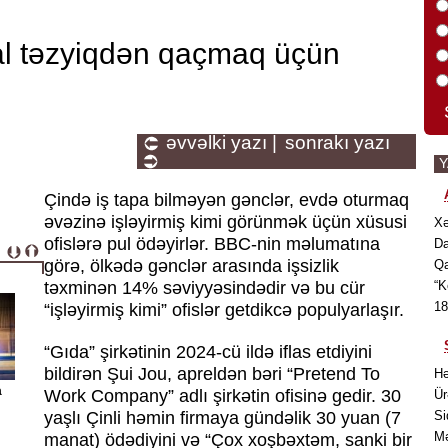
ial təzyiqdən qaçmaq üçün
əvvəlki yazı |
sonrakı yazı
Çində iş tapa bilməyən gənclər, evdə oturmaq
əvəzinə işləyirmiş kimi görünmək üçün xüsusi
Xə
ofislərə pul ödəyirlər. BBC-nin məlumatına
Da
görə, ölkədə gənclər arasında işsizlik
Qa
təxminən 14% səviyyəsindədir və bu cür
“K
18
“işləyirmiş kimi” ofislər getdikcə populyarlaşır.
“Gıda” şirkətinin 2024-cü ildə iflas etdiyini
bildirən Şui Jou, apreldən bəri “Pretend To
Hə
a
Work Company” adlı şirkətin ofisinə gedir. 30
Ür
yaşlı Çinli həmin firmaya gündəlik 30 yuan (7
Si
Mə
manat) ödədiyini və “Çox xoşbəxtəm, sanki bir