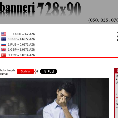
1 USD = 1.7 AZN
1 EUR = 1.6977 AZN
1 RUB = 0.0272 AZN
1 GBP = 1.9671 AZN
1 TRY = 0.0914 AZN
hvlər haqda
Şərhlər
0
lumat
R
k
o
9
T
r
a