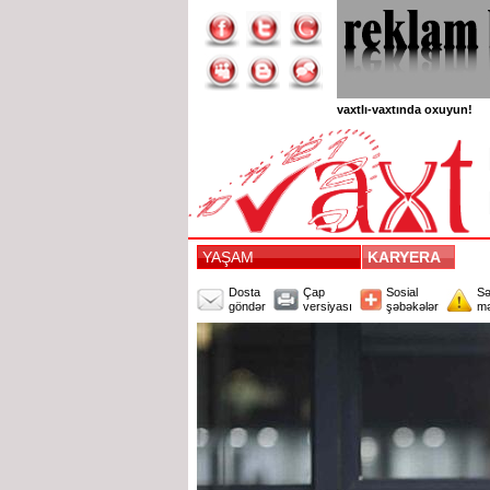
vaxtlı-vaxtında oxuyun!
YAŞAM
KARYERA
Dosta
Çap
Sosial
Sə
göndər
versiyası
şəbəkələr
mə