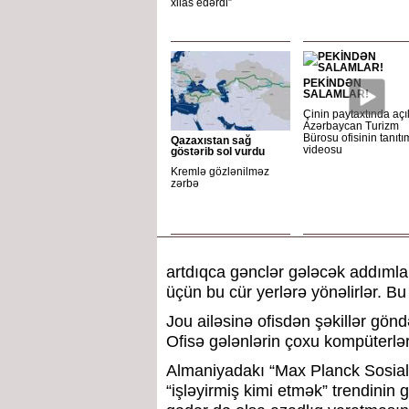
xilas edərdi”
PEKİNDƏN
SALAMLAR!
Çinin paytaxtında açı
Azərbaycan Turizm
Bürosu ofisinin tanıtı
Qazaxıstan sağ
videosu
göstərib sol vurdu
Kremlə gözlənilməz
zərbə
artdıqca gənclər gələcək addımla
üçün bu cür yerlərə yönəlirlər. Bu
Jou ailəsinə ofisdən şəkillər gön
Ofisə gələnlərin çoxu kompüterlərd
Almaniyadakı “Max Planck Sosial 
“işləyirmiş kimi etmək” trendinin 