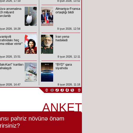
 iyun 2026, 17:19
9 iyun 2026, 13:52
üvə arsenalına
Almaniya-Fransa
19 milyard
ortaqlığı bitdi
ərclənib
 iyun 2026, 16:28
9 iyun 2026, 12:54
İvanişvili
İran yenə
trafındakı heç
hədələdi
imə etibar etmir”
 iyun 2026, 15:51
9 iyun 2026, 12:11
BakıKart” kartları
“BYD” qara
ahalaşdı
siyahıda
 iyun 2026, 14:47
9 iyun 2026, 11:18
1
2
3
4
5
ANKET
nsı pəhriz növünə önəm
rirsiniz?