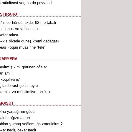
 müalicəsi var, nə də peyvəndi
İSTİRAHƏT
7 metr hündürlükdə, 82 mərtəbəli
ncəlmək və yenilənmək
yafət adası
kkiz ölkədə günəş kremi qadağası
leas Foqun müasirinə “tələ”
KARYERA
ləyirmiş kimi görünən ofislər
an amili
lkoqol və iş”
şilərdə rast gəlinməyib
kimlik və müəllimliyə təhlükə
MƏİŞƏT
fnə yarpağının gücü
alet kağızına son
bları yumaq sağlamlığa zərərlidirmi?
kər nədir, bekar nədir