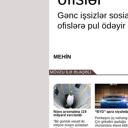
Gənc işsizlər sos
ofislərə pul ödəyir
MEHİN
MÖVZU İLƏ ƏLAQƏLİ
Nüvə arsenalına 119
“BYD” qara siyahıd
milyard xərclənib
Pentaqon üç nəhəng
“Bir günlük vəsait iki
Çin şirkətini qadağa
milyon insanı aclıqdan
olunanlara əlavə etdi