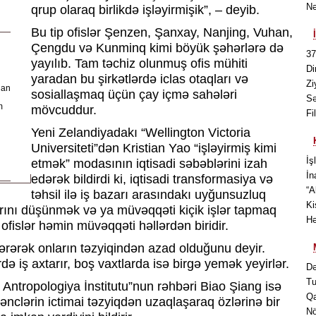
Nə
qrup olaraq birlikdə işləyirmişik”, – deyib.
Bu tip ofislər Şenzen, Şanxay, Nanjing, Vuhan,
Çengdu və Kunminq kimi böyük şəhərlərə də
37
yayılıb. Tam təchiz olunmuş ofis mühiti
Di
yaradan bu şirkətlərdə iclas otaqları və
Zi
lan
sosiallaşmaq üçün çay içmə sahələri
Sə
m
mövcuddur.
Fi
Yeni Zelandiyadakı “Wellington Victoria
Universiteti”dən Kristian Yao “işləyirmiş kimi
İş
etmək” modasının iqtisadi səbəblərini izah
İn
edərək bildirdi ki, iqtisadi transformasiya və
“A
təhsil ilə iş bazarı arasındakı uyğunsuzluq
Ki
rını düşünmək və ya müvəqqəti kiçik işlər tapmaq
Hə
 ofislər həmin müvəqqəti həllərdən biridir.
dərərək onların təzyiqindən azad olduğunu deyir.
ə iş axtarır, boş vaxtlarda isə birgə yemək yeyirlər.
Də
Tu
Antropologiya İnstitutu”nun rəhbəri Biao Şiang isə
Qa
gənclərin ictimai təzyiqdən uzaqlaşaraq özlərinə bir
Nö