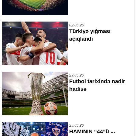
02.06.26
Türkiyə yığması
açıqlandı
29.05.26
Futbol tarixində nadir
hadisə
25.05.26
HAMININ “44”ü ...