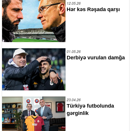
12.05.26
Hər kəs Rəşada qarşı
01.05.26
Derbiyə vurulan damğa
23.04.26
Türkiyə futbolunda
gərginlik