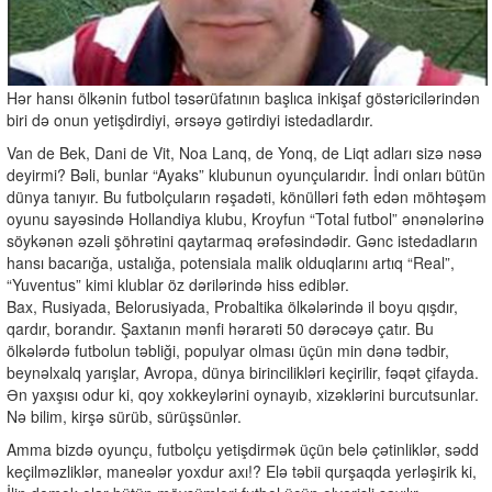
Hər hansı ölkənin futbol təsərüfatının başlıca inkişaf göstəricilərindən
biri də onun yetişdirdiyi, ərsəyə gətirdiyi istedadlardır.
Van de Bek, Dani de Vit, Noa Lanq, de Yonq, de Liqt adları sizə nəsə
deyirmi? Bəli, bunlar “Ayaks” klubunun oyunçularıdır. İndi onları bütün
dünya tanıyır. Bu futbolçuların rəşadəti, könülləri fəth edən möhtəşəm
oyunu sayəsində Hollandiya klubu, Kroyfun “Total futbol” ənənələrinə
söykənən əzəli şöhrətini qaytarmaq ərəfəsindədir. Gənc istedadların
hansı bacarığa, ustalığa, potensiala malik olduqlarını artıq “Real”,
“Yuventus” kimi klublar öz dərilərində hiss ediblər.
Bax, Rusiyada, Belorusiyada, Probaltika ölkələrində il boyu qışdır,
qardır, borandır. Şaxtanın mənfi hərarəti 50 dərəcəyə çatır. Bu
ölkələrdə futbolun təbliği, populyar olması üçün min dənə tədbir,
beynəlxalq yarışlar, Avropa, dünya birincilikləri keçirilir, fəqət çifayda.
Ən yaxşısı odur ki, qoy xokkeylərini oynayıb, xizəklərini burcutsunlar.
Nə bilim, kirşə sürüb, sürüşsünlər.
Amma bizdə oyunçu, futbolçu yetişdirmək üçün belə çətinliklər, sədd
keçilməzliklər, maneələr yoxdur axı!? Elə təbii qurşaqda yerləşirik ki,