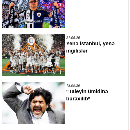
21.05.26
Yenə İstanbul, yenə
ingilislər
13.05.26
“Taleyin ümidinə
buraxılıb”