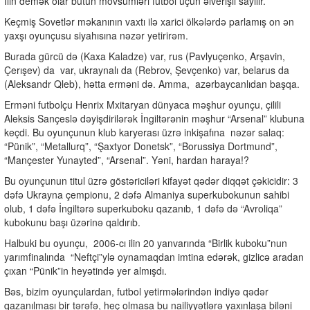
İlin demək olar bütün mövsümləri futbol üçün əlverişli sayılır.
Keçmiş Sovetlər məkanının vaxtı ilə xarici ölkələrdə parlamış on ən
yaxşı oyunçusu siyahısına nəzər yetirirəm.
Burada gürcü də (Kaxa Kaladze) var, rus (Pavlyuçenko, Arşavin,
Çerışev) da
var, ukraynalı da (Rebrov, Şevçenko) var, belarus da
(Aleksandr Qleb), hətta erməni də. Amma,
azərbaycanlıdan başqa.
Erməni futbolçu Henrix Mxitaryan dünyaca məşhur oyunçu, çilili
Aleksis Sançeslə dəyişdirilərək İngiltərənin məşhur “Arsenal” klubuna
keçdi. Bu oyunçunun klub karyerası üzrə inkişafına
nəzər salaq:
“Pünik”, “Metallurq”, “Şaxtyor Donetsk”, “Borussiya Dortmund”,
“Mançester Yunayted”, “Arsenal”. Yəni, hardan haraya!?
Bu oyunçunun titul üzrə göstəriciləri kifayət qədər diqqət çəkicidir: 3
dəfə Ukrayna çempionu, 2 dəfə Almaniya superkubokunun sahibi
olub, 1 dəfə İngiltərə superkuboku qazanıb, 1 dəfə də “Avroliqa”
kubokunu başı üzərinə qaldırıb.
Halbuki bu oyunçu,
2006-cı ilin 20 yanvarında “Birlik kuboku”nun
yarımfinalında
“Neftçi”ylə oynamaqdan imtina edərək, gizlicə aradan
çıxan “Pünik”in heyətində yer almışdı.
Bəs, bizim oyunçulardan, futbol yetirmələrindən indiyə qədər
qazanılması bir tərəfə, heç olmasa bu nailiyyətlərə yaxınlaşa biləni