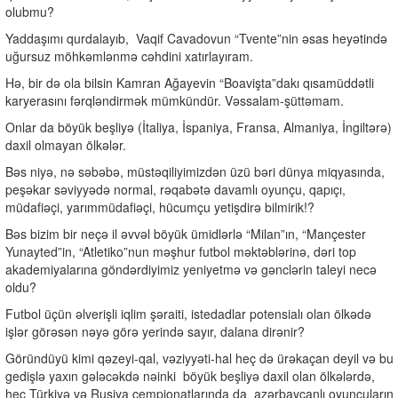
olubmu?
Yaddaşımı qurdalayıb,
Vaqif Cavadovun “Tvente”nin əsas heyətində
uğursuz möhkəmlənmə cəhdini xatırlayıram.
Hə, bir də ola bilsin Kamran Ağayevin “Boavişta”dakı qısamüddətli
karyerasını fərqləndirmək mümkündür. Vəssalam-şüttəmam.
Onlar da böyük beşliyə (İtaliya, İspaniya, Fransa, Almaniya, İngiltərə)
daxil olmayan ölkələr.
Bəs niyə, nə səbəbə, müstəqiliyimizdən üzü bəri dünya miqyasında,
peşəkar səviyyədə normal, rəqabətə davamlı oyunçu, qapıçı,
müdafiəçi, yarımmüdafiəçi, hücumçu yetişdirə bilmirik!?
Bəs bizim bir neçə il əvvəl böyük ümidlərlə “Milan”ın, “Mançester
Yunayted”in, “Atletiko”nun məşhur futbol məktəblərinə, dəri top
akademiyalarına göndərdiyimiz yeniyetmə və gənclərin taleyi necə
oldu?
Futbol üçün əlverişli iqlim şəraiti, istedadlar potensialı olan ölkədə
işlər görəsən nəyə görə yerində sayır, dalana dirənir?
Göründüyü kimi qəzeyi-qal, vəziyyəti-hal heç də ürəkaçan deyil və bu
gedişlə yaxın gələcəkdə nəinki
böyük beşliyə daxil olan ölkələrdə,
heç Türkiyə və Rusiya çempionatlarında da
azərbaycanlı oyunçuların