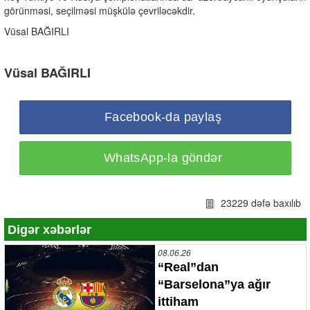
görünməsi, seçilməsi müşkülə çevriləcəkdir.
Vüsal BAĞIRLI
Vüsal BAĞIRLI
Facebook-da paylaş
WhatsApp-la göndər
23229 dəfə baxılıb
Digər xəbərlər
08.06.26
“Real”dan
“Barselona”ya ağır
ittiham