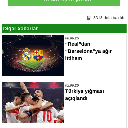
3318 dəfə baxılıb
Digər xəbərlər
08.06.26
“Real”dan
“Barselona”ya ağır
ittiham
02.06.26
Türkiyə yığması
açıqlandı