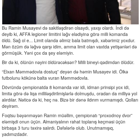
Bu Ramin Musayevi də sakitləşdirən olsaydı, yaxşı olardı. İndi də
deyib ki, AFFA legioner limitini ləğv elədiyinə görə milli komanda
öldü. Sağ ol e... Limit olanda əlimiz bala batmışdı, xəbərimiz yoxdur.
Mən özüm də ləğvə qarşı idim, amma limit olan vaxtda yetişənləri də
görmüşük. Yəni çox da şey eləmiyin.
Bir də ki, ölünün nəyini öldürəcəksən? Milli bineyi-qədimdən ölüdür.
“Elxan Məmmədovla dostuq” deyən də həmin Musayev idi. Ölkə
futbolunu kökünə balta vuran Məmmədovla.
Dövründə çempionatda 8 komanda var idi, idman prinsipi yox idi,
limitə görə də liqa milliləşdirilmişlərlə dolmuşdu, oradan da milliyə yol
alırdılar. Nəticə də ki, heç nə. Bizə bir dənə ildırım vurmamışdı. Qolları
deyirəm.
Foqtsu bəyənməyən Ramin müəllim, çempionatı “proxodnoy dvor”
eləmişdi onun üçün. Almaniyalının rahat toplanış keçməsi üçün
birbaşa 3 turu təxirə salırdı. Dəfələrlə olub. Unutmamışıq,
yadımızdadır.