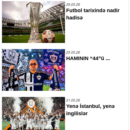
29.05.26
Futbol tarixində nadir
hadisə
25.05.26
HAMININ “44”ü ...
21.05.26
Yenə İstanbul, yenə
ingilislər