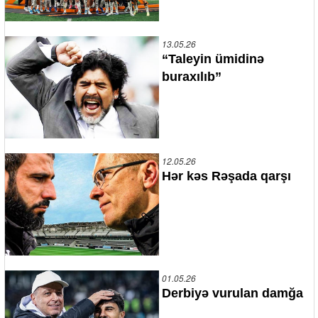
13.05.26
“Taleyin ümidinə
buraxılıb”
12.05.26
Hər kəs Rəşada qarşı
01.05.26
Derbiyə vurulan damğa