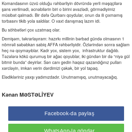
Komandasının üzvü olduğu rəhbərliyin dövründə yerli məşqçilərə
şans verilmədi, əcnəbilərin biri o birini əvəzlədi, görmədiyimiz
müsibət qalmadı. Bir dəfə Qurbanı qoydular, onun da ili çıxmamış
torbasını tikib yola saldılar. O vaxt danışmaq lazım idi.
Bu söhbətləri çox uzatmaq olar.
Demişəm, təkrarlayıram: hazırkı millinin bərbad gündə olmasının 1
nömrəli səbəbkarı sabiq AFFA rəhbərliyidir. Özlərindən sonra sağlam
heç nə qoymayıblar. Kadr yox, sistem yox,
infrastruktur dağılıb.
Təzələrə kökü qurumuş bir ağac qoyublar, iki gündən bir də “niyə gül
bitmir bunda” deyirlər. Sən canı gedin haqsız qazandığınız pulları
xərcləyin, imkan verin dərdimizi çəkək, bir yol tapaq.
Elədikləriniz yaxşı yadımızdadır. Unutmamışıq, unutmayacağıq.
Kənan MƏSTƏLİYEV
Facebook-da paylaş
WhatsApp-la göndər