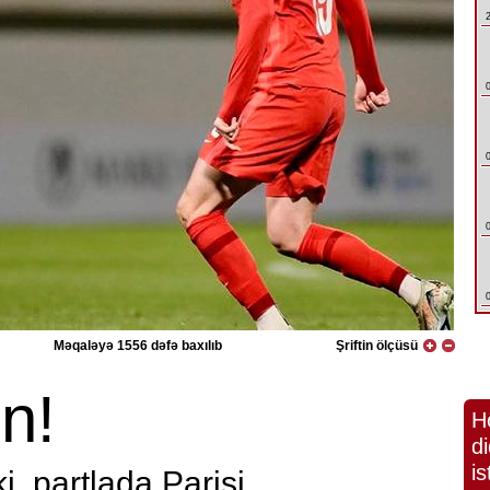
Məqaləyə 1556 dəfə baxılıb
Şriftin ölçüsü
n!
H
di
is
ki, partlada Parisi