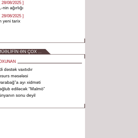
[ 28/08/2025 ]
-nin ağırlığı
[ 28/08/2025 ]
 yeni tarix
ÜƏLİFİN ƏN ÇOX ...
OXUNAN
di dəstək vaxtıdır
surs məsələsi
arabağ”a ayı xidməti
ğlub ediləcək “Malmö”
nyanın sonu deyil