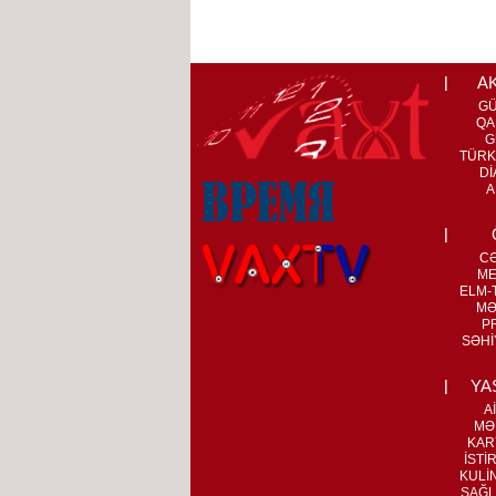
A
G
QA
G
TÜRK
Dİ
A
C
ME
ELM-T
MƏ
P
SƏHİ
YA
A
MƏ
KAR
İSTİ
KULİ
SAĞL