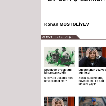
Kənan MƏSTƏLİYEV
MÖVZU İLƏ ƏLAQƏLİ
Səudiyyə Ərəbistanı
Luçeskunun vəziyyə
idmandan çəkilir
ağırlaşdı
6 milyard dollarlıq xərc
Sosial şəbəkələrdə
nəyə xidmət etdi?
beyin ölümü ilə bağlı
iddialar yayıldı