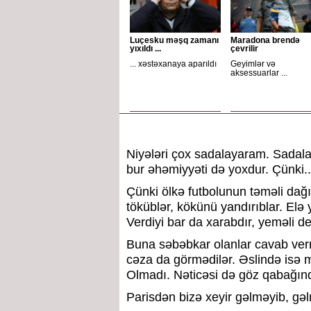
Luçesku məşq zamanı
Maradona brendə
yıxıldı ...
çevrilir
... xəstəxanaya aparıldı
Geyimlər və
aksessuarlar ...
Niyələri çox sadalayaram. Sadalam
bur əhəmiyyəti də yoxdur. Çünki..
Çünki ölkə futbolunun təməli dağıl
töküblər, kökünü yandırıblar. Elə
Verdiyi bar da xarabdır, yeməli dey
Buna səbəbkar olanlar cavab vermə
cəza da görmədilər. Əslində isə m
Olmadı. Nəticəsi də göz qabağınd
Parisdən bizə xeyir gəlməyib, gə