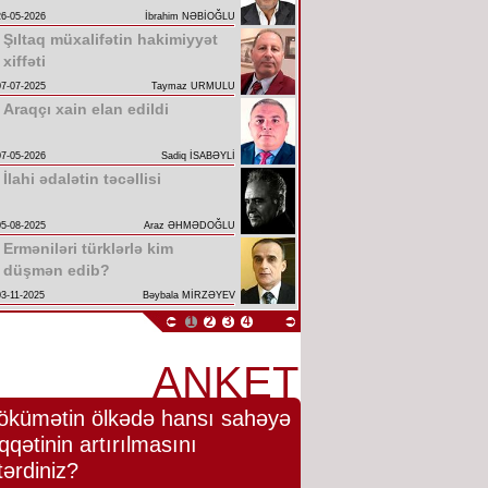
26-05-2026
İbrahim NƏBİOĞLU
Şıltaq müxalifətin hakimiyyət
xiffəti
07-07-2025
Taymaz URMULU
Araqçı xain elan edildi
07-05-2026
Sadiq İSABƏYLİ
İlahi ədalətin təcəllisi
05-08-2025
Araz ƏHMƏDOĞLU
Erməniləri türklərlə kim
düşmən edib?
03-11-2025
Bəybala MİRZƏYEV
1
2
3
4
ANKET
ökümətin ölkədə hansı sahəyə
qqətinin artırılmasını
tərdiniz?