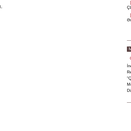
ı.
ÇL
Ən
M
İn
Re
“Q
Mə
Dü