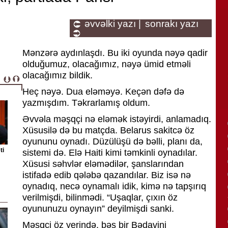
əvvəlki yazı |
sonrakı yazı
Mənzərə aydınlaşdı. Bu iki oyunda nəyə qadir
olduğumuz, olacağımız, nəyə ümid etməli
olacağımız bildik.
Heç nəyə. Dua eləməyə. Keçən dəfə də
yazmışdım. Təkrarlamış oldum.
Əvvəla məşqçi nə eləmək istəyirdi, anlamadıq.
Xüsusilə də bu matçda. Belarus sakitcə öz
oyununu oynadı. Düzülüşü də bəlli, planı da,
ti
sistemi də. Elə Haiti kimi təmkinli oynadılar.
Xüsusi səhvlər eləmədilər, şanslarından
istifadə edib qələbə qazandılar. Biz isə nə
oynadıq, necə oynamalı idik, kimə nə tapşırıq
verilmişdi, bilinmədi. “Uşaqlar, çıxın öz
oyununuzu oynayın” deyilmişdi sanki.
Məşqçi öz yerində, bəs bir Bədavini