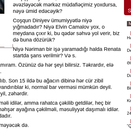
əvəzləyəcək mərkəz müdafiəçimiz yoxdursa,
S
nəyə ümid edəcəyik?
Coşqun Diniyev ümumiyyətlə niyə
M
yığmadadır? Niyə Elvin Camalov yox, o
meydana çıxır ki, bu qədər səhvə yol verir, biz
Hə
də buna dözürük?
Niyə Nəriman bir işə yaramadığı halda Renata
D
startda şans verilmir? Və s.
Əl
ıram. Özünüz də hər şeyi bilirsiz. Təkrardır, elə
.
Dü
ıb. Son 15 ildə bu ağacın dibinə hər cür zibil
 yandırıblar ki, normal bar verməsi mümkün deyil.
Bi
il, zəhərdir.
Ki
li idilər, amma rahatca çəkilib getdilər, heç bir
əhşər ayağına çəkilməli, məsuliyyət daşımalı idilər.
24
adır.
lməyəcək də.
“Q