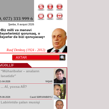
Şənbə, 8 avqust 2026
«Biz milli və mənəvi
dəyərlərimizi qorursaq, o
dəyərlər də bizi qoruyacaq»
Rauf Denktaş (1924 - 2012)
MÜƏLLİF
“Müharibələr – anaların
lənətidir”
21-04-2026
YAŞAR
... Aİ, yoxsa Aİİ?
05-06-2026
Cavid SƏRXANBƏYLİ
Labirintdə çalan musiqi