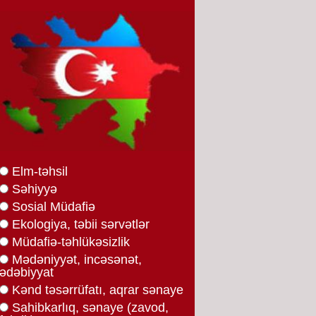
Elm-təhsil
Səhiyyə
Sosial Müdafiə
Ekologiya, təbii sərvətlər
Müdafiə-təhlükəsizlik
Mədəniyyət, incəsənət,
ədəbiyyat
Kənd təsərrüfatı, aqrar sənaye
Sahibkarlıq, sənaye (zavod,