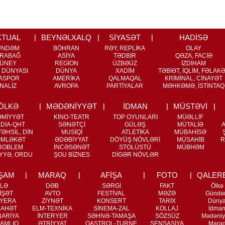
KTUAL
BEYNƏLXALQ
SİYASƏT
HADİSƏ
ÜNDƏM
BÖHRAN
RƏY, REPLİKA
OLAY
RABAĞ
ASİYA
TƏDBİR
QƏZA, FACİƏ
ÜNEY
REGİON
ÜZBƏÜZ
İZDİHAM
 DÜNYASI
DÜNYA
XADİM
TƏBİƏT, İQLİM, FƏLAK
ASPOR
AMERİKA
QALMAQAL
KRİMİNAL, CİNAYƏT
NALİZ
AVROPA
PARTİYALAR
MƏHKƏMƏ, İSTİNTAQ
ÖLKƏ
MƏDƏNİYYƏT
İDMAN
MÜSTƏVİ
ƏMİYYƏT
KİNO-TEATR
TOP OYUNLARI
MÜƏLLİF
DİA-QHT
SƏNƏTÇİ
GÜLƏŞ
MÜTALİƏ
ƏHSİL, DİN
MUSİQİ
ATLETİKA
MÜBAHİSƏ
MLƏKƏT
ƏDƏBİYYAT
DÖYÜŞ NÖVLƏRİ
MÜSAHİB
R
ROBLEM
İNCƏSƏNƏT
STOLÜSTÜ
MÜBHƏM
YYƏ, ORDU
ŞOU BİZNES
DİGƏR NÖVLƏR
ŞAM
MARAQ
AFİŞA
FOTO
QALER
İLƏ
DƏB
SƏRGİ
FAKT
Ölkə
İŞƏT
AVTO
FESTİVAL
MƏZƏ
Gündə
YERA
ZİYNƏT
KONSERT
TARİX
Düny
RAHƏT
ELM-TEXNİKA
SİNEMA-ZAL
KOLLAJ
İdma
NARİYA
İNTERYER
SƏHNƏ-TAMAŞA
SÖZSÜZ
Mədəniy
AMLIQ
ƏTRİYYAT
QASTROL-TURNE
SENSASİYA
Mara