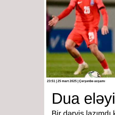
23:51 | 25 mart 2025 | Çərşənbə axşamı
Dua eləyi
Bir dərviş lazımdı 