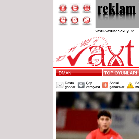
vaxtlı-vaxtında oxuyun!
İDMAN
TOP OYUNLAR
Dosta
Çap
Sosial
Sə
göndər
versiyası
şəbəkələr
mə