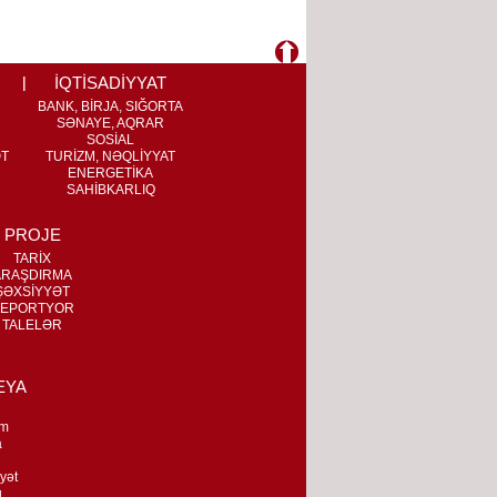
İQTİSADİYYAT
BANK, BİRJA, SIĞORTA
SƏNAYE, AQRAR
SOSİAL
ƏT
TURİZM, NƏQLİYYAT
ENERGETİKA
SAHİBKARLIQ
PROJE
TARİX
ARAŞDIRMA
ŞƏXSİYYƏT
EPORTYOR
TALELƏR
EYA
m
a
n
yət
q