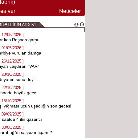
fabrik)
əs ver
Nəticələr
ÜƏLLİFİN ARXİVİ
[ 12/05/2026 ]
r kəs Rəşada qarşı
[ 01/05/2026 ]
erbiyə vurulan damğa
[ 26/12/2025 ]
iyarı çaşdıran “VAR”
[ 23/10/2025 ]
nyanın sonu deyil
[ 22/10/2025 ]
lbaoda böyük gecə
[ 15/10/2025 ]
şi yığması üçün uşaqlığın son gecəsi
[ 09/09/2025 ]
 saatda 4 ilin qazancı
[ 30/08/2025 ]
arabağ”ın səssiz intiqamı?