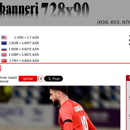
1 USD = 1.7 AZN
1 EUR = 1.6977 AZN
1 RUB = 0.0272 AZN
1 GBP = 1.9671 AZN
1 TRY = 0.0914 AZN
I
hvlər haqda
Şərhlər
0
lumat