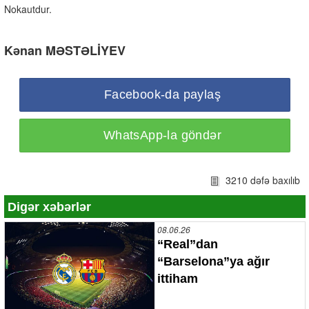
Nokautdur.
Kənan MƏSTƏLİYEV
Facebook-da paylaş
WhatsApp-la göndər
3210 dəfə baxılıb
Digər xəbərlər
08.06.26
“Real”dan
“Barselona”ya ağır
ittiham