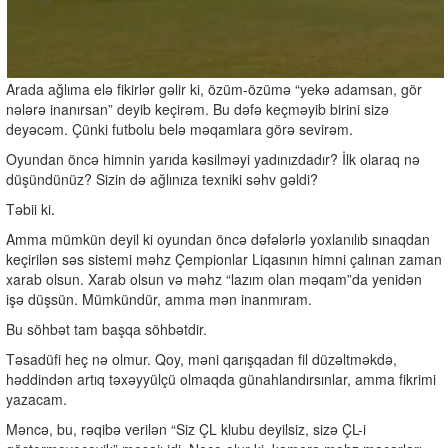
Arada ağlıma elə fikirlər gəlir ki, özüm-özümə “yekə adamsan, gör
nələrə inanırsan” deyib keçirəm. Bu dəfə keçməyib birini sizə
deyəcəm. Çünki futbolu belə məqamlara görə sevirəm.
Oyundan öncə himnin yarıda kəsilməyi yadınızdadır? İlk olaraq nə
düşündünüz? Sizin də ağlınıza texniki səhv gəldi?
Təbii ki.
Amma mümkün deyil ki oyundan öncə dəfələrlə yoxlanılıb sınaqdan
keçirilən səs sistemi məhz Çempionlar Liqasının himni çalınan zaman
xarab olsun. Xarab olsun və məhz “lazım olan məqam”da yenidən
işə düşsün. Mümkündür, amma mən inanmıram.
Bu söhbət tam başqa söhbətdir.
Təsadüfi heç nə olmur. Qoy, məni qarışqadan fil düzəltməkdə,
həddindən artıq təxəyyülçü olmaqda günahlandırsınlar, amma fikrimi
yazacam.
Məncə, bu, rəqibə verilən “Siz ÇL klubu deyilsiz, sizə ÇL-i