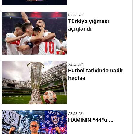
02.06.26
Türkiyə yığması
açıqlandı
29.05.26
Futbol tarixində nadir
hadisə
25.05.26
HAMININ “44”ü ...