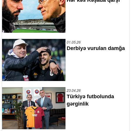
01.05.26
Derbiyə vurulan damğa
23.04.26
Türkiyə futbolunda
gərginlik