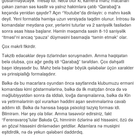
göstərməyəcəyik” mesajı idi. Necə olur ki, kamera məhz macarları
çəkən zaman səs kəsilir və yalnız hakimlərə çatıb “Qarabağ”a
keçəndə yenidən qayıdır? Açın “Youtube”da dinləyin: o mahnı kəsik
deyil. Yeni formatda həmişə uzun versiyada təqdim olunur. İntrosu ilə
komandalar meydana çıxır, yerlərini tuturlar və 2 saniyəlik fasilədən
sonra əsas hissə başlanır. Həmin məqamda səsin 8-10 saniyəlik
“itməsi”ni ancaq “pauza” düyməsini basmaqla “təmin etmək” olar.
Çox məkrli fikirdir.
Təkzib edəcəklər deyə özlərindən soruşmadım. Amma həqiqətən
belə olubsa, çox ağır gediş idi “Qarabağ” tərəfdən. Çox dəhşətli
başın ideyasıdır bu. Məhz belə başlar böyük qələbələr üçün xarakter
və prinsipiallığı formalaşdırır.
Bəlkə də bu macarlara oyundan öncə saytlarında klubumuzu erməni
komandası kimi göstərmələrinə, bəlkə də ilk matçdan öncə də və
məğlubiyyətdən sonra da iddialı, lovğa danışmalarına, bəlkə də Kin
və yetirmələrinin qol vurarkən həddini aşan sevinmələrinə cavab
addımı idi. Bəlkə də hansısa başqa psixoloji təzyiq forması idi.
Bilmirəm. Hər şey ola bilər. Amma təsəvvür edirsiniz, fakt
“Ferensvaroş”lular Bakıda ÇL himninin özlərinə aid hissəsini, özü də
ən gözəl hissəsini dinləmədən getdilər. Adamlara nə musiqini
eşitdirdik, nə də yekun qələbəni daddırdıq.