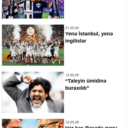
21.05.26
Yenə İstanbul, yenə
ingilislər
13.05.26
“Taleyin ümidinə
buraxılıb”
12.05.26
Hər kəs Rəşada qarşı