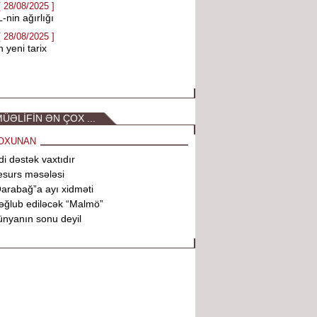
[ 28/08/2025 ]
-nin ağırlığı
[ 28/08/2025 ]
 yeni tarix
ÜƏLİFİN ƏN ÇOX ...
OXUNAN
di dəstək vaxtıdır
surs məsələsi
arabağ”a ayı xidməti
ğlub ediləcək “Malmö”
nyanın sonu deyil