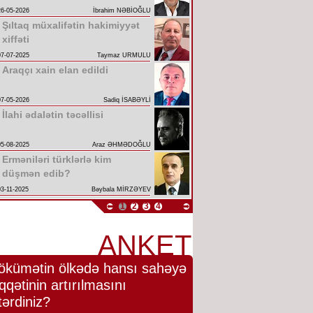
26-05-2026
İbrahim NƏBİOĞLU
Şıltaq müxalifətin hakimiyyət
xiffəti
07-07-2025
Taymaz URMULU
Araqçı xain elan edildi
07-05-2026
Sadiq İSABƏYLİ
İlahi ədalətin təcəllisi
05-08-2025
Araz ƏHMƏDOĞLU
Erməniləri türklərlə kim
düşmən edib?
03-11-2025
Bəybala MİRZƏYEV
1
2
3
4
ANKET
ökümətin ölkədə hansı sahəyə
qqətinin artırılmasını
tərdiniz?