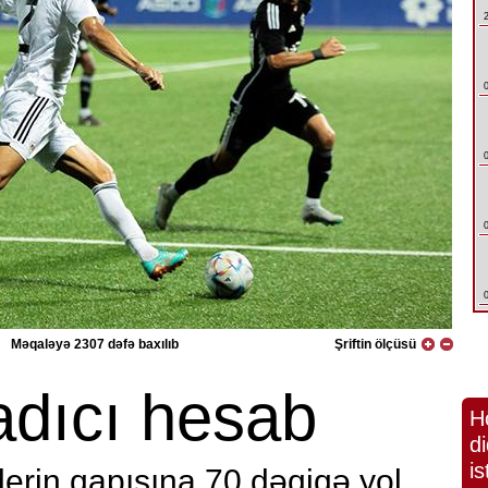
Məqaləyə 2307 dəfə baxılıb
Şriftin ölçüsü
dadıcı hesab
H
di
is
erin qapısına 70 dəqiqə yol