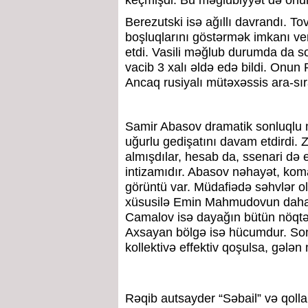
keçmişdi. Bu məğlubiyyət də onun
Berezutski isə ağıllı davrandı. Tov
boşluqlarını göstərmək imkanı ver
etdi. Vasili məğlub durumda da 
vacib 3 xalı əldə edə bildi. Onu
Ancaq rusiyalı mütəxəssis ara-sıra 
Samir Abasov dramatik sonluqlu 
uğurlu gedişatını davam etdirdi. Z
almışdılar, hesab da, ssenari də
intizamıdır. Abasov nəhayət, ko
görüntü var. Müdafiədə səhvlər o
xüsusilə Emin Mahmudovun daha az
Camalov isə dayağın bütün nöqtəl
Axsayan bölgə isə hücumdur. Son 
kollektivə effektiv qoşulsa, gə
Rəqib autsayder “Səbail” və qoll