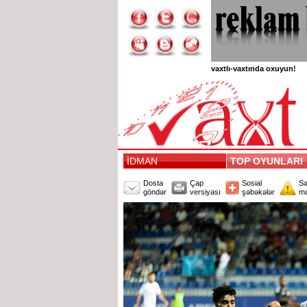
vaxtlı-vaxtında oxuyun!
İDMAN
TOP OYUNLAR
Dosta
Çap
Sosial
Sə
göndər
versiyası
şəbəkələr
mə