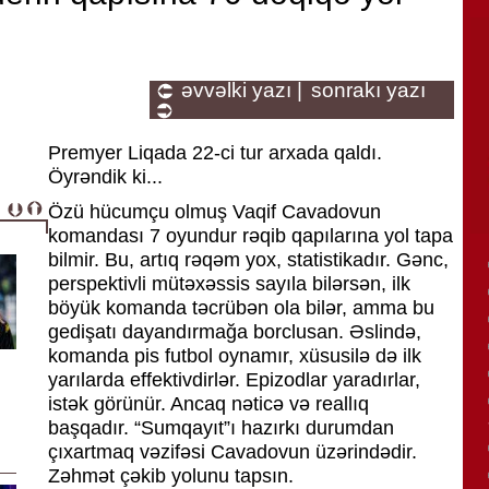
əvvəlki yazı |
sonrakı yazı
Premyer Liqada 22-ci tur arxada qaldı.
Öyrəndik ki...
Özü hücumçu olmuş Vaqif Cavadovun
komandası 7 oyundur rəqib qapılarına yol tapa
bilmir. Bu, artıq rəqəm yox, statistikadır. Gənc,
perspektivli mütəxəssis sayıla bilərsən, ilk
böyük komanda təcrübən ola bilər, amma bu
gedişatı dayandırmağa borclusan. Əslində,
komanda pis futbol oynamır, xüsusilə də ilk
yarılarda effektivdirlər. Epizodlar yaradırlar,
istək görünür. Ancaq nəticə və reallıq
başqadır. “Sumqayıt”ı hazırkı durumdan
çıxartmaq vəzifəsi Cavadovun üzərindədir.
Zəhmət çəkib yolunu tapsın.