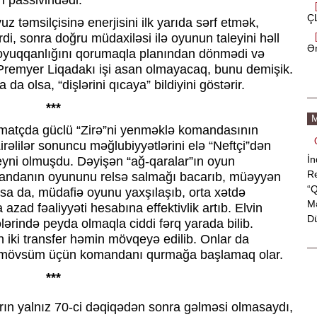
 passivindədi.
ÇL
uz təmsilçisinə enerjisini ilk yarıda sərf etmək,
di, sonra doğru müdaxiləsi ilə oyunun taleyini həll
Ən
soyuqqanlığını qorumaqla planından dönmədi və
n Premyer Liqadakı işi asan olmayacaq, bunu demişik.
da olsa, “dişlərini qıcaya” bildiyini göstərir.
***
M
matçda güclü “Zirə”ni yenməklə komandasının
irəlilər sonuncu məğlubiyyətlərini elə “Neftçi”dən
İn
 eyni olmuşdu. Dəyişən “ağ-qaralar”ın oyun
Re
mandanın oyununu relsə salmağı bacarıb, müəyyən
“Q
lsa da, müdafiə oyunu yaxşılaşıb, orta xətdə
Mə
ad fəaliyyəti hesabına effektivlik artıb. Elvin
Dü
ərində peyda olmaqla ciddi fərq yarada bilib.
iki transfer həmin mövqeyə edilib. Onlar da
lən mövsüm üçün komandanı qurmağa başlamaq olar.
***
arın yalnız 70-ci dəqiqədən sonra gəlməsi olmasaydı,