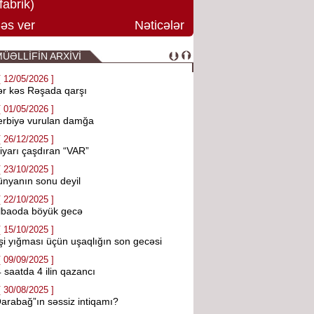
fabrik)
əs ver
Nəticələr
ÜƏLLİFİN ARXİVİ
[ 12/05/2026 ]
r kəs Rəşada qarşı
[ 01/05/2026 ]
erbiyə vurulan damğa
[ 26/12/2025 ]
iyarı çaşdıran “VAR”
[ 23/10/2025 ]
nyanın sonu deyil
[ 22/10/2025 ]
lbaoda böyük gecə
[ 15/10/2025 ]
şi yığması üçün uşaqlığın son gecəsi
[ 09/09/2025 ]
 saatda 4 ilin qazancı
[ 30/08/2025 ]
arabağ”ın səssiz intiqamı?