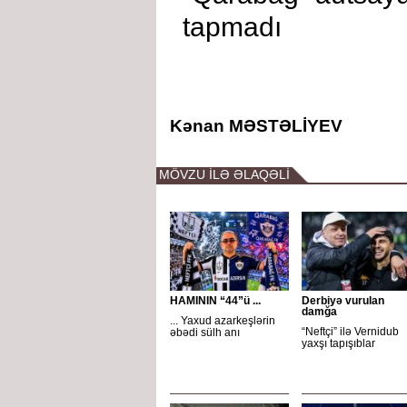
tapmadı
Kənan MƏSTƏLİYEV
MÖVZU İLƏ ƏLAQƏLİ
HAMININ “44”ü ...
Derbiyə vurulan
damğa
... Yaxud azarkeşlərin
“Neftçi” ilə Vernidub
əbədi sülh anı
yaxşı tapışıblar