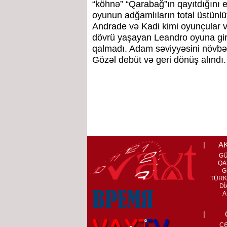
“köhnə” “Qarabağ”ın qayıtdığını e
oyunun adğamlıların total üstünl
Andrade və Kadi kimi oyunçular va
dövrü yaşayan Leandro oyuna gir
qalmadı. Adam səviyyəsini növbəti
Gözəl debüt və geri dönüş alındı.
A
G
QA
G
TÜRK
Dİ
A
C