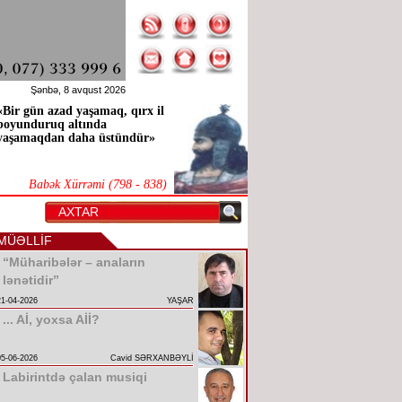
Şənbə, 8 avqust 2026
«Bir gün azad yaşamaq, qırx il
boyunduruq altında
yaşamaqdan daha üstündür»
Babək Xürrəmi (798 - 838)
MÜƏLLİF
“Müharibələr – anaların
lənətidir”
21-04-2026
YAŞAR
... Aİ, yoxsa Aİİ?
05-06-2026
Cavid SƏRXANBƏYLİ
Labirintdə çalan musiqi