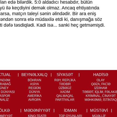
lan edə bilərdik. 5:0 aldadıcı hesabdır, bütün
üyü ilə keçdiyini demək olmaz. Ancaq ehtiyatında
rsa, matçın taleyi sənin əlindədir. Bir ara eniş
əndən sonra elə müdaxilə etdi ki, danışmağa söz
 dəfə təsdiqlədi. Kadi isə... sanki heç getməmişdi.
KTUAL
BEYNƏLXALQ
SİYASƏT
HADİSƏ
ÜNDƏM
BÖHRAN
RƏY, REPLİKA
OLAY
RABAĞ
ASİYA
TƏDBİR
QƏZA, FACİƏ
ÜNEY
REGİON
ÜZBƏÜZ
İZDİHAM
 DÜNYASI
DÜNYA
XADİM
TƏBİƏT, İQLİM, FƏLAK
ASPOR
AMERİKA
QALMAQAL
KRİMİNAL, CİNAYƏT
NALİZ
AVROPA
PARTİYALAR
MƏHKƏMƏ, İSTİNTAQ
ÖLKƏ
MƏDƏNİYYƏT
İDMAN
MÜSTƏVİ
ƏMİYYƏT
KİNO-TEATR
TOP OYUNLARI
MÜƏLLİF