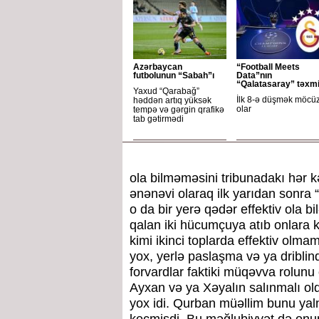
Azərbaycan
“Football Meets
futbolunun “Sabah”ı
Data”nın
“Qalatasaray” təxmi
Yaxud “Qarabağ”
İlk 8-ə düşmək möcü
həddən artıq yüksək
olar
tempə və gərgin qrafikə
tab gətirmədi
ola bilməməsini tribunadakı hər
ənənəvi olaraq ilk yarıdan sonra 
o da bir yerə qədər effektiv ola b
qalan iki hücumçuya atıb onlara 
kimi ikinci toplarda effektiv ol
yox, yerlə paslaşma və ya driblin
forvardlar faktiki müqəvva rolunu 
Ayxan və ya Xəyalın salınmalı ol
yox idi. Qurban müəllim bunu yaln