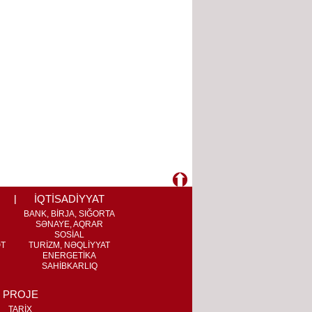
İQTİSADİYYAT
BANK, BİRJA, SIĞORTA
SƏNAYE, AQRAR
SOSİAL
ƏT
TURİZM, NƏQLİYYAT
ENERGETİKA
SAHİBKARLIQ
PROJE
TARİX