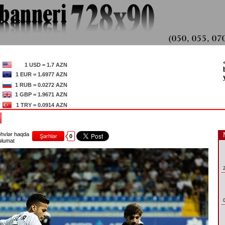
1 USD = 1.7 AZN
1 EUR = 1.6977 AZN
1 RUB = 0.0272 AZN
1 GBP = 1.9671 AZN
1 TRY = 0.0914 AZN
I
hvlər haqda
Şərhlər
0
lumat