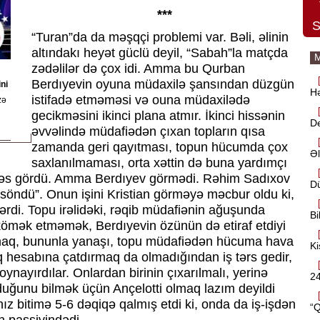
***
S
“Turan”da da məşqçi problemi var. Bəli, əlinin
altındakı heyət güclü deyil, “Sabah”la matçda
M
zədəlilər də çox idi. Amma bu Qurban
Berdıyevin oyuna müdaxilə şansından düzgün
ni
Hə
istifadə etməməsi və ouna müdaxilədə
zə
gecikməsini ikinci plana atmır. İkinci hissənin
D
əvvəlində müdafiədən çıxan topların qısa
zamanda geri qayıtması, topun hücumda çox
Əl
saxlanılmaması, orta xəttin də buna yardımçı
 kəs gördü. Amma Berdıyev görmədi. Rəhim Sadıxov
Dü
“söndü”. Onun işini Kristian görməyə məcbur oldu ki,
ilərdi. Topu irəlidəki, rəqib müdafiənin ağuşunda
Bi
kömək etməmək, Berdıyevin özünün də etiraf etdiyi
mamaq, bununla yanaşı, topu müdafiədən hücuma hava
Ki
q hesabına çatdırmaq da olmadığından iş tərs gedir,
oynayırdılar. Onlardan birinin çıxarılmalı, yerinə
24
duğunu bilmək üçün Ançelotti olmaq lazım deyildi
ız bitimə 5-6 dəqiqə qalmış etdi ki, onda da iş-işdən
“Q