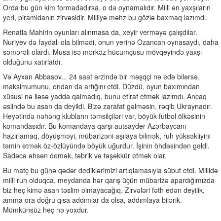
Orda bu gün kim formadadırsa, o da oynamalıdır. Milli ən yaxşıların
yeri, piramidanın zirvəsidir. Milliyə məhz bu gözlə baxmaq lazımdı.
Renatla Mahirin oyunları alınmasa da, xeyir verməyə çalışdılar.
Nuriyev də faydalı ola bilmədi, onun yerinə Ozancan oynasaydı, daha
səmərəli olardı. Musa isə mərkəz hücumçusu mövqeyində yaxşı
olduğunu xatırlatdı.
Və Ayxan Abbasov... 24 saat ərzində bir məşqçi nə edə bilərsə,
maksimumunu, ondan da artığını etdi. Düzdü, oyun baxımından
xüsusi nə iləsə yadda qalmadıq, bunu etiraf etmək lazımdı. Ancaq
əslində bu asan da deyildi. Bizə zarafat gəlməsin, rəqib Ukraynadır.
Heyətində nəhəng klubların təmsilçiləri var, böyük futbol ölkəsinin
komandasıdır. Bu komandaya qarşı autsayder Azərbaycanı
hazırlamaq, döyüşməyi, mübarizəni aşılaya bilmək, ruh yüksəkliyini
təmin etmək öz-özlüyündə böyük uğurdur. İşinin öhdəsindən gəldi.
Sadəcə əhsən demək, təbrik və təşəkkür etmək olar.
Bu matç bu günə qədər dediklərimizi artıqlamasıyla sübut etdi. Millidə
milli ruh olduqca, meydanda hər qarış üçün mübarizə apardığımızda
biz heç kimə asan təslim olmayacağıq. Zirvələri fəth edən deyilik,
amma ora doğru qısa addımlar da olsa, addımlaya bilərik.
Mümkünsüz heç nə yoxdur.