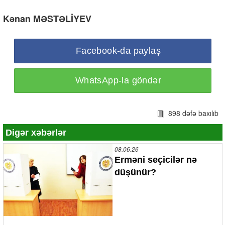
Kənan MƏSTƏLİYEV
Facebook-da paylaş
WhatsApp-la göndər
898 dəfə baxılıb
Digər xəbərlər
08.06.26
Erməni seçicilər nə
düşünür?