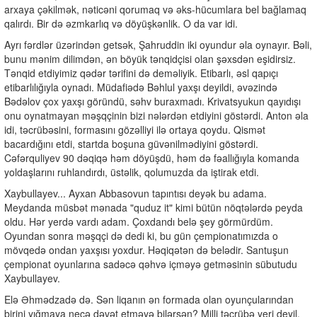
arxaya çəkilmək, nəticəni qorumaq və əks-hücumlara bel bağlamaq
qalırdı. Bir də əzmkarlıq və döyüşkənlik. O da var idi.
Ayrı fərdlər üzərindən getsək, Şahruddin iki oyundur əla oynayır. Bəli,
bunu mənim dilimdən, ən böyük tənqidçisi olan şəxsdən eşidirsiz.
Tənqid etdiyimiz qədər tərifini də deməliyik. Etibarlı, əsl qapıçı
etibarlılığıyla oynadı. Müdafiədə Bəhlul yaxşı deyildi, əvəzində
Bədəlov çox yaxşı göründü, səhv buraxmadı. Krivatsyukun qayıdışı
onu oynatmayan məşqçinin bizi nələrdən etdiyini göstərdi. Anton əla
idi, təcrübəsini, formasını gözəlliyi ilə ortaya qoydu. Qismət
bacardığını etdi, startda boşuna güvənilmədiyini göstərdi.
Cəfərquliyev 90 dəqiqə həm döyüşdü, həm də fəallığıyla komanda
yoldaşlarını ruhlandırdı, üstəlik, qolumuzda da iştirak etdi.
Xaybullayev... Ayxan Abbasovun tapıntısı deyək bu adama.
Meydanda müsbət mənada "quduz it" kimi bütün nöqtələrdə peyda
oldu. Hər yerdə vardı adam. Çoxdandı belə şey görmürdüm.
Oyundan sonra məşqçi də dedi ki, bu gün çempionatımızda o
mövqedə ondan yaxşısı yoxdur. Həqiqətən də belədir. Santuşun
çempionat oyunlarına sadəcə qəhvə içməyə getməsinin sübutudu
Xaybullayev.
Elə Əhmədzadə də. Sən liqanın ən formada olan oyunçularından
birini yığmaya necə dəvət etməyə bilərsən? Milli təcrübə yeri deyil.