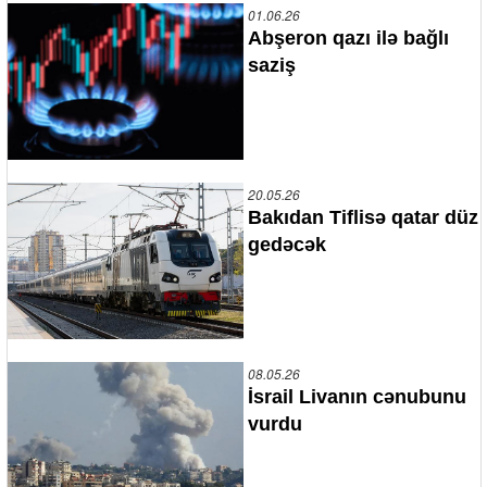
01.06.26
Abşeron qazı ilə bağlı
saziş
20.05.26
Bakıdan Tiflisə qatar düz
gedəcək
08.05.26
İsrail Livanın cənubunu
vurdu