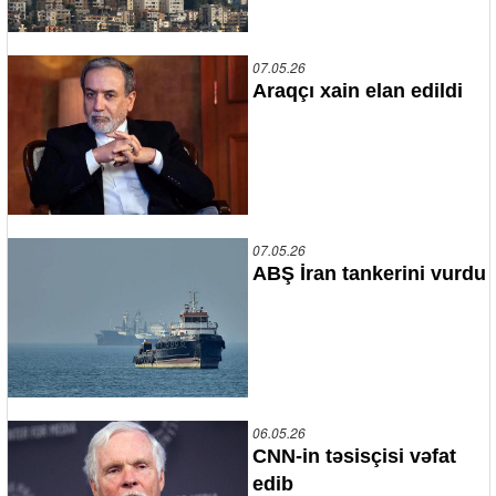
07.05.26
Araqçı xain elan edildi
07.05.26
ABŞ İran tankerini vurdu
06.05.26
CNN-in təsisçisi vəfat
edib