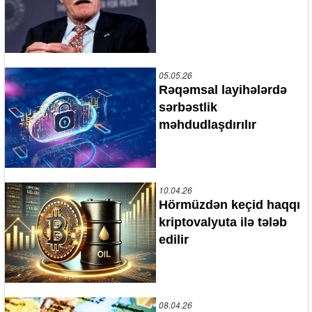
05.05.26
Rəqəmsal layihələrdə
sərbəstlik
məhdudlaşdırılır
10.04.26
Hörmüzdən keçid haqqı
kriptovalyuta ilə tələb
edilir
08.04.26