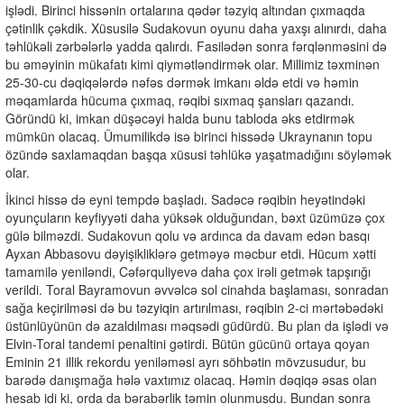
işlədi. Birinci hissənin ortalarına qədər təzyiq altından çıxmaqda
çətinlik çəkdik. Xüsusilə Sudakovun oyunu daha yaxşı alınırdı, daha
təhlükəli zərbələrlə yadda qalırdı. Fasilədən sonra fərqlənməsini də
bu əməyinin mükafatı kimi qiymətləndirmək olar. Millimiz təxminən
25-30-cu dəqiqələrdə nəfəs dərmək imkanı əldə etdi və həmin
məqamlarda hücuma çıxmaq, rəqibi sıxmaq şansları qazandı.
Göründü ki, imkan düşəcəyi halda bunu tabloda əks etdirmək
mümkün olacaq. Ümumilikdə isə birinci hissədə Ukraynanın topu
özündə saxlamaqdan başqa xüsusi təhlükə yaşatmadığını söyləmək
olar.
İkinci hissə də eyni tempdə başladı. Sadəcə rəqibin heyətindəki
oyunçuların keyfiyyəti daha yüksək olduğundan, bəxt üzümüzə çox
gülə bilməzdi. Sudakovun qolu və ardınca da davam edən basqı
Ayxan Abbasovu dəyişikliklərə getməyə məcbur etdi. Hücum xətti
tamamilə yeniləndi, Cəfərquliyevə daha çox irəli getmək tapşırığı
verildi. Toral Bayramovun əvvəlcə sol cinahda başlaması, sonradan
sağa keçirilməsi də bu təzyiqin artırılması, rəqibin 2-ci mərtəbədəki
üstünlüyünün də azaldılması məqsədi güdürdü. Bu plan da işlədi və
Elvin-Toral tandemi penaltini gətirdi. Bütün gücünü ortaya qoyan
Eminin 21 illik rekordu yeniləməsi ayrı söhbətin mövzusudur, bu
barədə danışmağa hələ vaxtımız olacaq. Həmin dəqiqə əsas olan
hesab idi ki, orda da bərabərlik təmin olunmuşdu. Bundan sonra