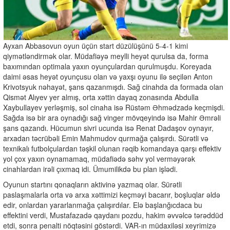
Ayxan Abbasovun oyun üçün start düzülüşünü 5-4-1 kimi
qiymətləndirmək olar. Müdafiəyə meylli heyət qurulsa da, forma
baxımından optimala yaxın oyunçulardan qurulmuşdu. Koreyada
daimi əsas heyət oyunçusu olan və yaxşı oyunu ilə seçilən Anton
Krivotsyuk nəhayət, şans qazanmışdı. Sağ cinahda da formada olan
Qismət Alıyev yer almış, orta xəttin dayaq zonasında Abdulla
Xaybullayev yerləşmiş, sol cinaha isə Rüstəm Əhmədzadə keçmişdi.
Sağda isə bir ara oynadığı sağ vinger mövqeyində isə Mahir Əmrəli
şans qazandı. Hücumun sivri ucunda isə Renat Dadaşov oynayır,
arxadan təcrübəli Emin Mahmudov qurmağa çalışırdı. Sürətli və
texnikalı futbolçulardan təşkil olunan rəqib komandaya qarşı effektiv
yol çox yaxın oynamamaq, müdafiədə səhv yol verməyərək
cinahlardan irəli çıxmaq idi. Ümumilikdə bu plan işlədi.
Oyunun startını qonaqların aktivinə yazmaq olar. Sürətli
paslaşmalarla orta və arxa xəttimizi keçməyi bacarır, boşluqlar əldə
edir, onlardan yararlanmağa çalışırdılar. Elə başlanğıcdaca bu
effektini verdi, Mustafazadə qaydanı pozdu, hakim əvvəlcə tərəddüd
etdi, sonra penalti nöqtəsini göstərdi. VAR-ın müdaxiləsi xeyrimizə