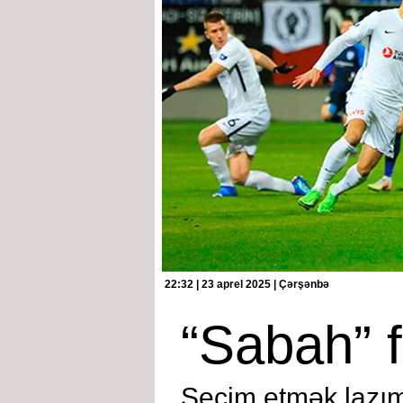
22:32 | 23 aprel 2025 | Çərşənbə
“Sabah” f
Seçim etmək lazım i