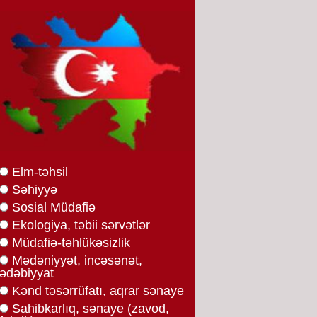
Elm-təhsil
Səhiyyə
Sosial Müdafiə
Ekologiya, təbii sərvətlər
Müdafiə-təhlükəsizlik
Mədəniyyət, incəsənət,
ədəbiyyat
Kənd təsərrüfatı, aqrar sənaye
Sahibkarlıq, sənaye (zavod,