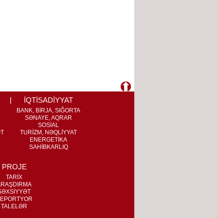
İQTİSADİYYAT
BANK, BİRJA, SIĞORTA
SƏNAYE, AQRAR
SOSİAL
ƏT
TURİZM, NƏQLİYYAT
ENERGETİKA
SAHİBKARLIQ
PROJE
TARİX
ARAŞDIRMA
ŞƏXSİYYƏT
EPORTYOR
TALELƏR