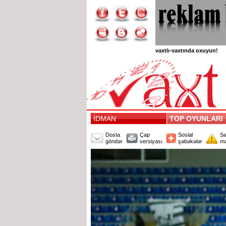
vaxtlı-vaxtında oxuyun!
İDMAN
TOP OYUNLAR
Dosta
Çap
Sosial
Sə
göndər
versiyası
şəbəkələr
mə