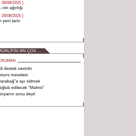
[ 28/08/2025 ]
-nin ağırlığı
[ 28/08/2025 ]
 yeni tarix
ÜƏLİFİN ƏN ÇOX ...
OXUNAN
di dəstək vaxtıdır
surs məsələsi
arabağ”a ayı xidməti
ğlub ediləcək “Malmö”
nyanın sonu deyil