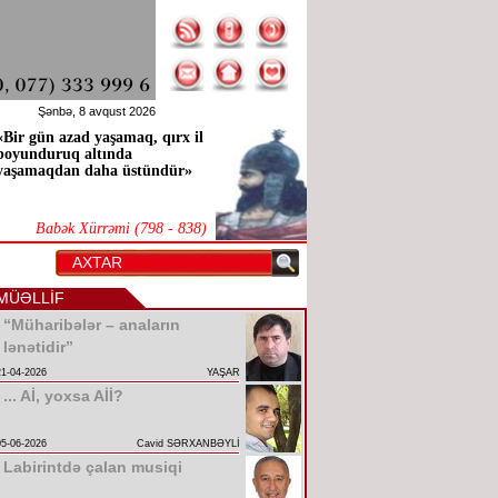
Şənbə, 8 avqust 2026
«Bir gün azad yaşamaq, qırx il
boyunduruq altında
yaşamaqdan daha üstündür»
Babək Xürrəmi (798 - 838)
MÜƏLLİF
“Müharibələr – anaların
lənətidir”
21-04-2026
YAŞAR
... Aİ, yoxsa Aİİ?
05-06-2026
Cavid SƏRXANBƏYLİ
Labirintdə çalan musiqi