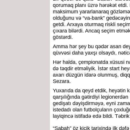
qorumaq planı üzrə hərəkət etdi. 
maksimum yararlanaraq gözləmə 
olduğunu və “va-bank” gedəcəyini 
getdi. Arxaya oturmaq riskli seçim
çıxara bilərdi. Ancaq seçim etmək 
göstərdi.
Amma hər şey bu qədər asan deyil.
qüvvəsi daha yaxşı olsaydı, nəticə
Hər halda, çempionatda xüsusi nə
də təqdir etməliyik. İstər start h
axarı düzgün idarə olunmuş, diqqə
Sezara.
Yuxarıda da qeyd etdik, heyətin k
qarşılığında gətirdiyi legionerdən 
gedişatı dəyişdirməyə, eyni zama
istedadı olan futbolçuların çoxlu
layiqincə istifadə edə bildi. Təbri
“Sabah” öz kiçik tarixində ilk də