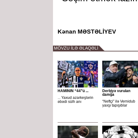
Kənan MƏSTƏLİYEV
MÖVZU İLƏ ƏLAQƏLİ
HAMININ “44”ü ...
Derbiyə vurulan
damğa
... Yaxud azarkeşlərin
“Neftçi” ilə Vernidub
əbədi sülh anı
yaxşı tapışıblar