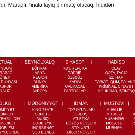
. Maraqlı, finala layiq bir matç olacaq. İndidən
KTUAL
BEYNƏLXALQ
SİYASƏT
HADİSƏ
ÜNDƏM
BÖHRAN
RƏY, REPLİKA
OLAY
RABAĞ
ASİYA
TƏDBİR
QƏZA, FACİƏ
ÜNEY
REGİON
ÜZBƏÜZ
İZDİHAM
 DÜNYASI
DÜNYA
XADİM
TƏBİƏT, İQLİM, FƏLAK
ASPOR
AMERİKA
QALMAQAL
KRİMİNAL, CİNAYƏT
NALİZ
AVROPA
PARTİYALAR
MƏHKƏMƏ, İSTİNTAQ
ÖLKƏ
MƏDƏNİYYƏT
İDMAN
MÜSTƏVİ
ƏMİYYƏT
KİNO-TEATR
TOP OYUNLARI
MÜƏLLİF
DİA-QHT
SƏNƏTÇİ
GÜLƏŞ
MÜTALİƏ
ƏHSİL, DİN
MUSİQİ
ATLETİKA
MÜBAHİSƏ
MLƏKƏT
ƏDƏBİYYAT
DÖYÜŞ NÖVLƏRİ
MÜSAHİB
R
ROBLEM
İNCƏSƏNƏT
STOLÜSTÜ
MÜBHƏM
YYƏ, ORDU
ŞOU BİZNES
DİGƏR NÖVLƏR