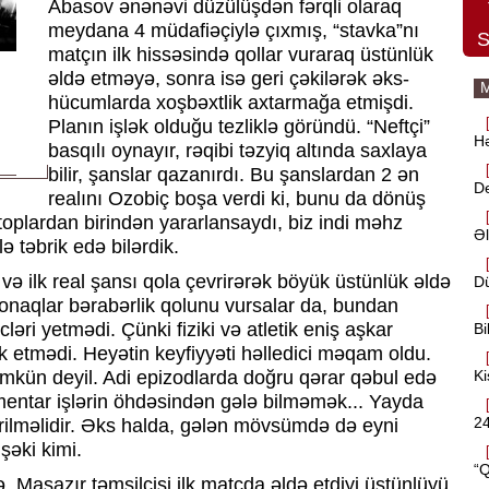
Abasov ənənəvi düzülüşdən fərqli olaraq
meydana 4 müdafiəçiylə çıxmış, “stavka”nı
S
matçın ilk hissəsində qollar vuraraq üstünlük
əldə etməyə, sonra isə geri çəkilərək əks-
M
hücumlarda xoşbəxtlik axtarmağa etmişdi.
Planın işlək olduğu tezliklə göründü. “Neftçi”
Hə
basqılı oynayır, rəqibi təzyiq altında saxlaya
bilir, şanslar qazanırdı. Bu şanslardan 2 ən
D
realını Ozobiç boşa verdi ki, bunu da dönüş
 toplardan birindən yararlansaydı, biz indi məhz
Əl
ə təbrik edə bilərdik.
və ilk real şansı qola çevrirərək böyük üstünlük əldə
Dü
naqlar bərabərlik qolunu vursalar da, bundan
ləri yetmədi. Çünki fiziki və atletik eniş aşkar
Bi
etmədi. Heyətin keyfiyyəti həlledici məqam oldu.
Ki
ümkün deyil. Adi epizodlarda doğru qərar qəbul edə
mentar işlərin öhdəsindən gələ bilməmək... Yayda
24
dirilməlidir. Əks halda, gələn mövsümdə də eyni
şəki kimi.
“Q
. Masazır təmsilçisi ilk matçda əldə etdiyi üstünlüyü