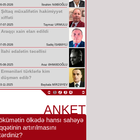
26-05-2026
İbrahim NƏBİOĞLU
Şıltaq müxalifətin hakimiyyət
xiffəti
07-07-2025
Taymaz URMULU
Araqçı xain elan edildi
07-05-2026
Sadiq İSABƏYLİ
İlahi ədalətin təcəllisi
05-08-2025
Araz ƏHMƏDOĞLU
Erməniləri türklərlə kim
düşmən edib?
03-11-2025
Bəybala MİRZƏYEV
1
2
3
4
ANKET
ökümətin ölkədə hansı sahəyə
qqətinin artırılmasını
tərdiniz?