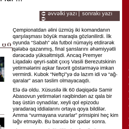
əvvəlki yazı |
sonrakı yazı
Çempionatdan əlini üzmüş iki komandanın
qarşılaşması böyük maraqla gözlənilirdi. İlk
oyunda “Sabah” əla futbol nümayiş etdirərək
qələbə qazanmış, final şanslarını əhəmiyyətli
dərəcədə yüksəltmişdi. Ancaq Premyer
Liqadakı qeyri-sabit çıxış Vasili Berezutskinin
yetirmələrini aşkar favorit göstərməyə imkan
vermirdi. Kubok “Neftçi”yə də lazım idi və “ağ-
qaralar” asan təslim olmayacaqdı.
Elə də oldu. Xüsusilə ilk 60 dəqiqədə Samir
Abasovun yetirmələri rəqibindən az qala bir
baş üstün oynadılar, xeyli qol epizodu
yaradaraq iddialarını ortaya qoya bildilər.
Amma “vurmayana vurarlar” prinsipini heç kim
ləğv etməyib. Bu barədə bir qədər sonra.