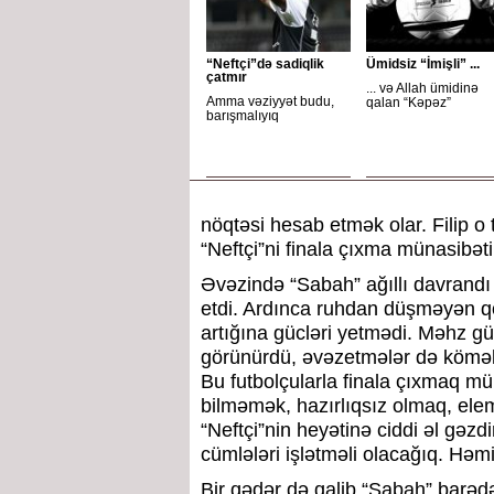
“Neftçi”də sadiqlik
Ümidsiz “İmişli” ...
çatmır
... və Allah ümidinə
Amma vəziyyət budu,
qalan “Kəpəz”
barışmalıyıq
nöqtəsi hesab etmək olar. Filip o
“Neftçi”ni finala çıxma münasibətil
Əvəzində “Sabah” ağıllı davrandı 
etdi. Ardınca ruhdan düşməyən qo
artığına gücləri yetmədi. Məhz güc
görünürdü, əvəzetmələr də kömək 
Bu futbolçularla finala çıxmaq m
bilməmək, hazırlıqsız olmaq, ele
“Neftçi”nin heyətinə ciddi əl gəz
cümlələri işlətməli olacağıq. Həmi
Bir qədər də qalib “Sabah” barədə