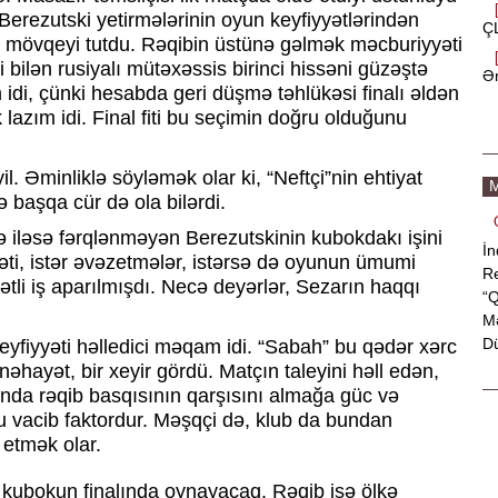
Berezutski yetirmələrinin oyun keyfiyyətlərindən
ÇL
mövqeyi tutdu. Rəqibin üstünə gəlmək məcburiyyəti
bilən rusiyalı mütəxəssis birinci hissəni güzəştə
Ən
 idi, çünki hesabda geri düşmə təhlükəsi finalı əldən
lazım idi. Final fiti bu seçimin doğru olduğunu
 Əminliklə söyləmək olar ki, “Neftçi”nin ehtiyat
M
 başqa cür də ola bilərdi.
 iləsə fərqlənməyən Berezutskinin kubokdakı işini
İn
eyəti, istər əvəzetmələr, istərsə də oyunun ümumi
Re
tli iş aparılmışdı. Necə deyərlər, Sezarın haqqı
“Q
Mə
Dü
eyfiyyəti həlledici məqam idi. “Sabah” bu qədər xərc
nəhayət, bir xeyir gördü. Matçın taleyini həll edən,
nda rəqib basqısının qarşısını almağa güc və
ğu vacib faktordur. Məşqçi də, klub da bundan
k etmək olar.
fə kubokun finalında oynayacaq. Rəqib isə ölkə