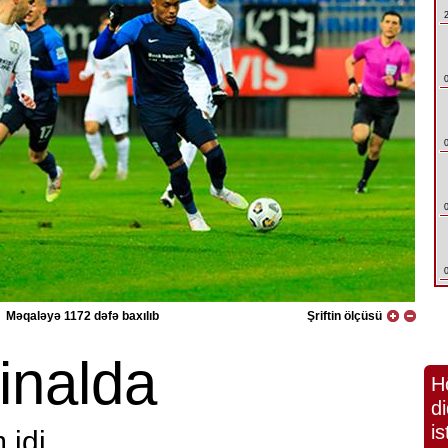
Məqaləyə 1172 dəfə baxılıb
Şriftin ölçüsü
inalda
H
di
is
di ...