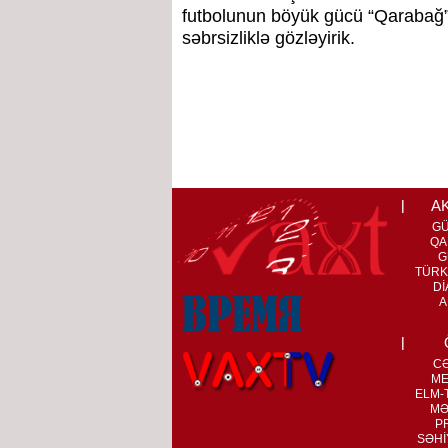
futbolunun böyük gücü “Qarabağ”dı
səbrsizliklə gözləyirik.
A
G
QA
G
TÜRK
Dİ
A
C
ME
ELM-T
MƏ
P
SƏHİ