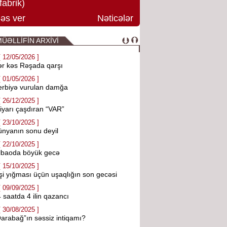
fabrik)
əs ver
Nəticələr
ÜƏLLİFİN ARXİVİ
[ 12/05/2026 ]
r kəs Rəşada qarşı
[ 01/05/2026 ]
erbiyə vurulan damğa
[ 26/12/2025 ]
iyarı çaşdıran “VAR”
[ 23/10/2025 ]
nyanın sonu deyil
[ 22/10/2025 ]
lbaoda böyük gecə
[ 15/10/2025 ]
şi yığması üçün uşaqlığın son gecəsi
[ 09/09/2025 ]
 saatda 4 ilin qazancı
[ 30/08/2025 ]
arabağ”ın səssiz intiqamı?