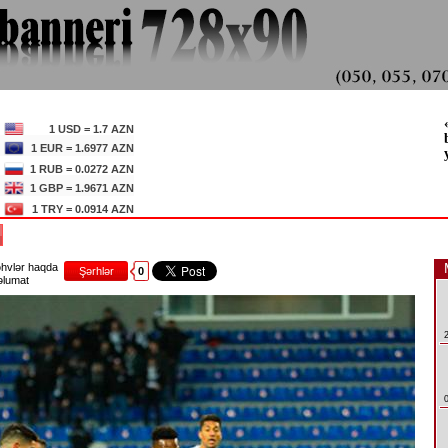
1 USD = 1.7 AZN
1 EUR = 1.6977 AZN
1 RUB = 0.0272 AZN
1 GBP = 1.9671 AZN
1 TRY = 0.0914 AZN
I
hvlər haqda
Şərhlər
0
lumat