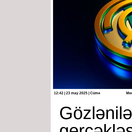
12:42 | 23 may 2025 | Cümə
Məq
Gözlənilə
gerçəkləş