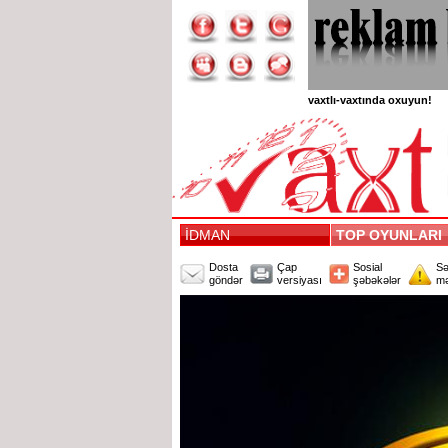
vaxtlı-vaxtında oxuyun!
İDMAN
TOP OYUNLAR
Dosta
Çap
Sosial
Sə
göndər
versiyası
şəbəkələr
mə