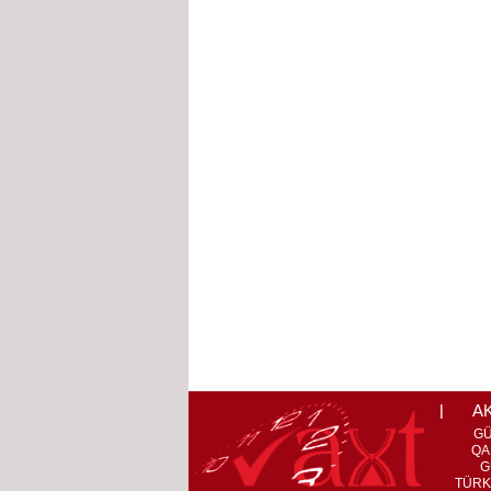
A
G
QA
G
TÜRK