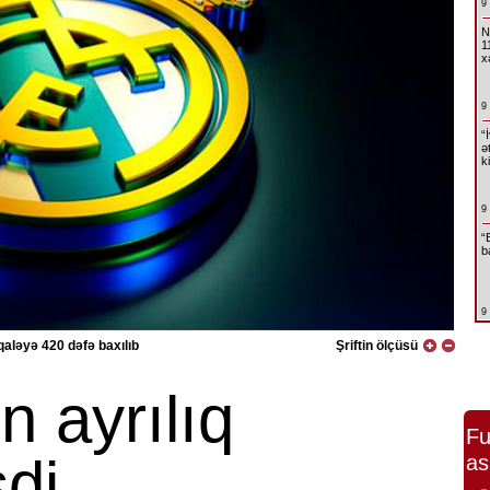
9
N
1
x
9
“
ə
k
9
“
b
9
aləyə 420 dəfə baxılıb
Şriftin ölçüsü
n ayrılıq
Fu
di
as