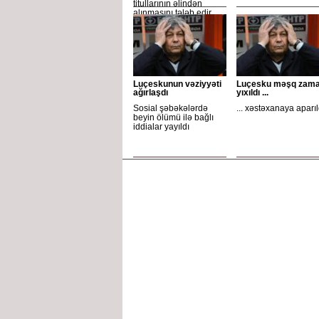
titullarının əlindən
alınmasını tələb edir
Luçeskunun vəziyyəti
Luçesku məşq zama
ağırlaşdı
yıxıldı ...
Sosial şəbəkələrdə
... xəstəxanaya aparıl
beyin ölümü ilə bağlı
iddialar yayıldı