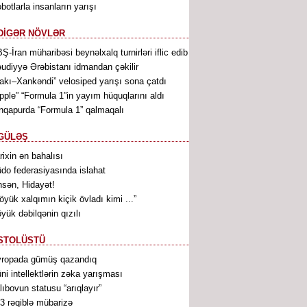
botlarla insanların yarışı
DİGƏR NÖVLƏR
Ş-İran müharibəsi beynəlxalq turnirləri iflic edib
udiyyə Ərəbistanı idmandan çəkilir
akı–Xankəndi” velosiped yarışı sona çatdı
pple” “Formula 1”in yayım hüquqlarını aldı
nqapurda “Formula 1” qalmaqalı
GÜLƏŞ
rixin ən bahalısı
do federasiyasında islahat
sən, Hidayət!
öyük xalqımın kiçik övladı kimi ...”
yük dəbilqənin qızılı
STOLÜSTÜ
ropada gümüş qazandıq
ni intellektlərin zəka yarışması
lıbovun statusu “arıqlayır”
3 rəqiblə mübarizə