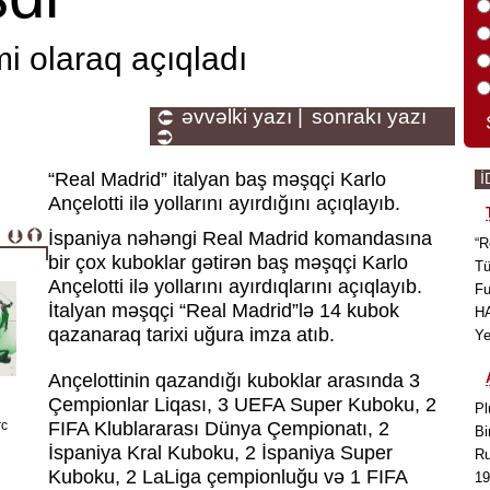
i olaraq açıqladı
əvvəlki yazı |
sonrakı yazı
“Real Madrid” italyan baş məşqçi Karlo
İ
Ançelotti ilə yollarını ayırdığını açıqlayıb.
İspaniya nəhəngi Real Madrid komandasına
“R
bir çox kuboklar gətirən baş məşqçi Karlo
Tü
Ançelotti ilə yollarını ayırdıqlarını açıqlayıb.
Fu
İtalyan məşqçi “Real Madrid”lə 14 kubok
HA
qazanaraq tarixi uğura imza atıb.
Ye
Ançelottinin qazandığı kuboklar arasında 3
Çempionlar Liqası, 3 UEFA Super Kuboku, 2
Pl
rc
FIFA Klublararası Dünya Çempionatı, 2
Bi
İspaniya Kral Kuboku, 2 İspaniya Super
Ru
Kuboku, 2 LaLiga çempionluğu və 1 FIFA
19