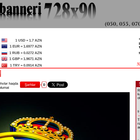
1 USD = 1.7 AZN
1 EUR = 1.6977 AZN
1 RUB = 0.0272 AZN
1 GBP = 1.9671 AZN
N
1 TRY = 0.0914 AZN
I
hvlər haqda
Şərhlər
0
lumat
R
k
o
9
T
r
a