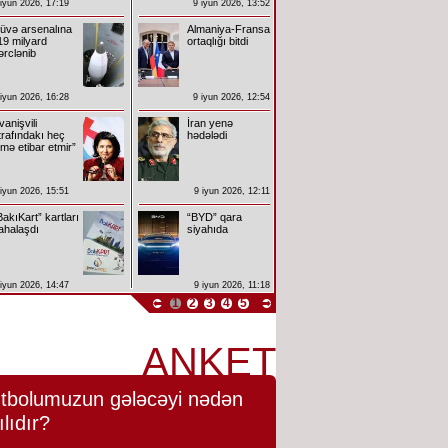
 iyun 2026, 17:19
9 iyun 2026, 13:52
üvə arsenalına
Almaniya-Fransa
19 milyard
ortaqlığı bitdi
ərclənib
 iyun 2026, 16:28
9 iyun 2026, 12:54
İvanişvili
İran yenə
trafındakı heç
hədələdi
imə etibar etmir”
 iyun 2026, 15:51
9 iyun 2026, 12:11
BakıKart” kartları
“BYD” qara
ahalaşdı
siyahıda
 iyun 2026, 14:47
9 iyun 2026, 11:18
1
2
3
4
5
ANKET
tbolumuzun gələcəyi nədən
ılıdır?