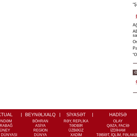
“Ş
Ağ
AB
sa
On
Pa
“O
Ə
KTUAL
BEYNƏLXALQ
SİYASƏT
HADİSƏ
ÜNDƏM
BÖHRAN
RƏY, REPLİKA
OLAY
RABAĞ
ASİYA
TƏDBİR
QƏZA, FACİƏ
ÜNEY
REGİON
ÜZBƏÜZ
İZDİHAM
 DÜNYASI
DÜNYA
XADİM
TƏBİƏT, İQLİM, FƏLAK