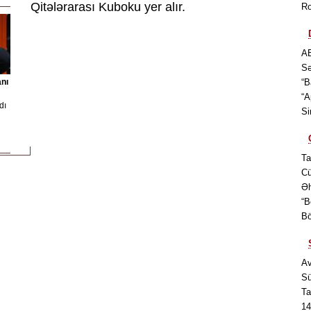
Qitələrarası Kuboku yer alır.
Ro
AB
Sə
nı
“B
“A
dı
Si
Ta
Cü
Əh
“B
Bö
Av
Sü
Ta
14