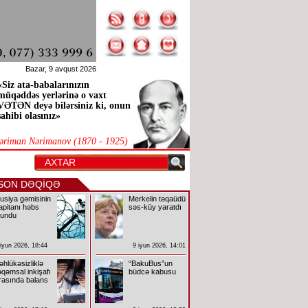
Bazar, 9 avqust 2026
«Siz ata-babalarınızın
müqəddəs yerlərinə o vaxt
VƏTƏN deyə bilərsiniz ki, onun
sahibi olasınız»
əriman Nərimanov (1870 - 1925)
SON DƏQİQƏ
usiya gəmisinin
Merkelin təqaüdü
apitanı həbs
səs-küy yaratdı
lundu
 iyun 2026, 18:44
9 iyun 2026, 14:01
əhlükəsizliklə
“BakuBus”un
əqəmsal inkişafı
büdcə kabusu
rasında balans