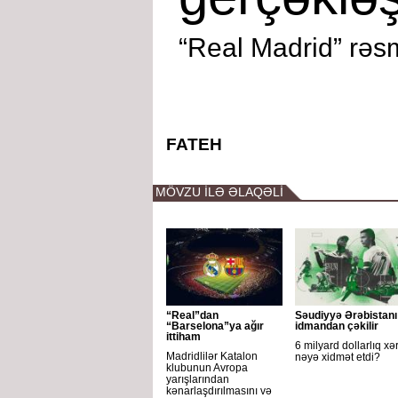
“Real Madrid” rəsm
FATEH
MÖVZU İLƏ ƏLAQƏLİ
“Real”dan
Səudiyyə Ərəbistanı
“Barselona”ya ağır
idmandan çəkilir
ittiham
6 milyard dollarlıq xə
Madridlilər Katalon
nəyə xidmət etdi?
klubunun Avropa
yarışlarından
kənarlaşdırılmasını və