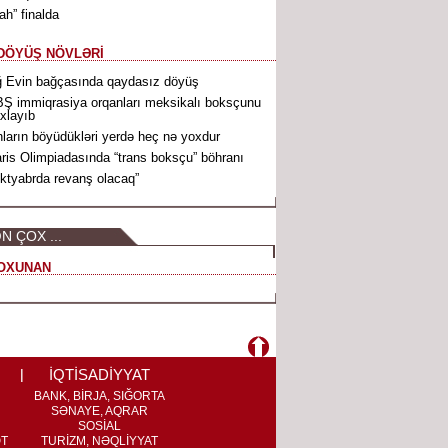
ah” finalda
DÖYÜŞ NÖVLƏRİ
 Evin bağçasında qaydasız döyüş
Ş immiqrasiya orqanları meksikalı boksçunu
xlayıb
ların böyüdükləri yerdə heç nə yoxdur
ris Olimpiadasında “trans boksçu” böhranı
ktyabrda revanş olacaq”
N ÇOX ...
OXUNAN
İQTİSADİYYAT
BANK, BİRJA, SIĞORTA
SƏNAYE, AQRAR
SOSİAL
ƏT
TURİZM, NƏQLİYYAT