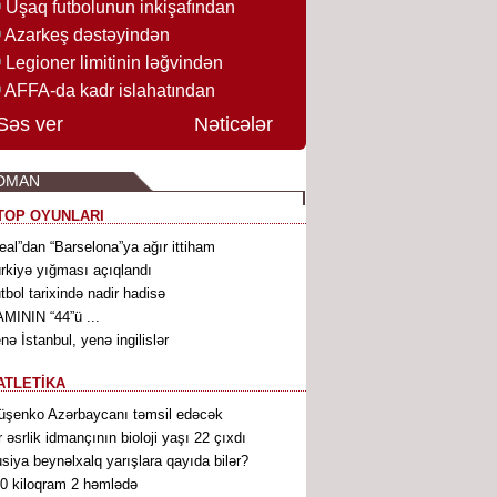
Uşaq futbolunun inkişafından
Azarkeş dəstəyindən
Legioner limitinin ləğvindən
AFFA-da kadr islahatından
Səs ver
Nəticələr
DMAN
TOP OYUNLARI
eal”dan “Barselona”ya ağır ittiham
rkiyə yığması açıqlandı
tbol tarixində nadir hadisə
MININ “44”ü ...
nə İstanbul, yenə ingilislər
ATLETİKA
üşenko Azərbaycanı təmsil edəcək
r əsrlik idmançının bioloji yaşı 22 çıxdı
siya beynəlxalq yarışlara qayıda bilər?
0 kiloqram 2 həmlədə