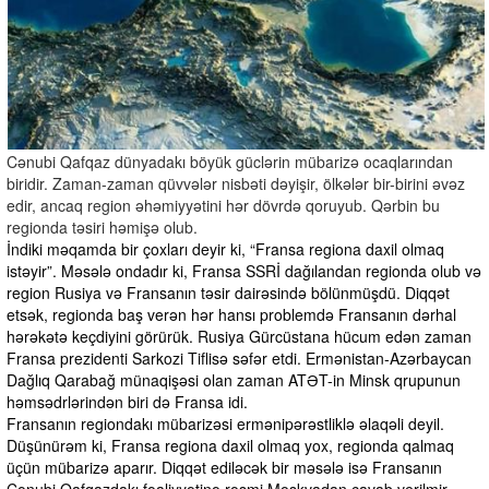
Cənubi Qafqaz dünyadakı böyük güclərin mübarizə ocaqlarından
biridir. Zaman-zaman qüvvələr nisbəti dəyişir, ölkələr bir-birini əvəz
edir, ancaq region əhəmiyyətini hər dövrdə qoruyub. Qərbin bu
regionda təsiri həmişə olub.
İndiki məqamda bir çoxları deyir ki, “Fransa regiona daxil olmaq
istəyir”. Məsələ ondadır ki, Fransa SSRİ dağılandan regionda olub və
region Rusiya və Fransanın təsir dairəsində bölünmüşdü. Diqqət
etsək, regionda baş verən hər hansı problemdə Fransanın dərhal
hərəkətə keçdiyini görürük. Rusiya Gürcüstana hücum edən zaman
Fransa prezidenti Sarkozi Tiflisə səfər etdi. Ermənistan-Azərbaycan
Dağlıq Qarabağ münaqişəsi olan zaman ATƏT-in Minsk qrupunun
həmsədrlərindən biri də Fransa idi.
Fransanın regiondakı mübarizəsi ermənipərəstliklə əlaqəli deyil.
Düşünürəm ki, Fransa regiona daxil olmaq yox, regionda qalmaq
üçün mübarizə aparır. Diqqət ediləcək bir məsələ isə Fransanın