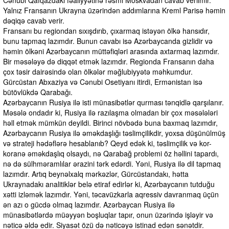
Cənubi Qafqazdakı fəaliyyətinə rəsmi Moskvadan cavab verilmir.
Yalnız Fransanın Ukrayna üzərindən addımlarına Kreml Parisə həmin
dəqiqə cavab verir.
Fransanı bu regiondan sıxışdırıb, çıxarmaq istəyən ölkə hansıdır,
bunu tapmaq lazımdır. Bunun cavabı isə Azərbaycanda gizlidir və
həmin ölkəni Azərbaycanın müttəfiqləri arasında axtarmaq lazımdır.
Bir məsələyə də diqqət etmək lazımdır. Regionda Fransanın daha
çox təsir dairəsində olan ölkələr məğlubiyyətə məhkumdur.
Gürcüstan Abxaziya və Cənubi Osetiyanı itirdi, Ermənistan isə
bütövlükdə Qarabağı.
Azərbaycanın Rusiya ilə isti münasibətlər qurması tənqidlə qarşılanır.
Məsələ ondadır ki, Rusiya ilə razılaşma olmadan bir çox məsələləri
həll etmək mümkün deyildi. Birinci növbədə buna baxmaq lazımdır,
Azərbaycanın Rusiya ilə əməkdaşlığı təslimçilikdir, yoxsa düşünülmüş
və strateji hədəflərə hesablanıb? Qeyd edək ki, təslimçilik və kor-
koranə əməkdaşlıq olsaydı, nə Qarabağ problemi öz həllini tapardı,
nə də sülhməramlılar ərazini tərk edərdi. Yəni, Rusiya ilə dil tapmaq
lazımdır. Artıq beynəlxalq mərkəzlər, Gürcüstandakı, hətta
Ukraynadakı analitiklər belə etiraf edirlər ki, Azərbaycanın tutduğu
xətti izləmək lazımdır. Yəni, təcavüzkarla aqressiv davranmaq üçün
ən azı o gücdə olmaq lazımdır. Azərbaycan Rusiya ilə
münasibətlərdə müəyyən boşluqlar tapır, onun üzərində işləyir və
nəticə əldə edir. Siyasət özü də nəticəyə istinad edən sənətdir.