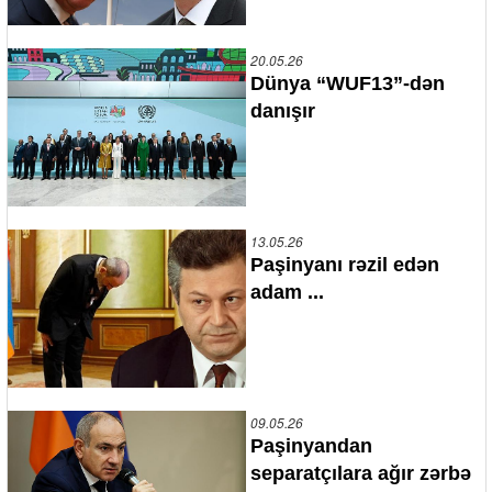
20.05.26
Dünya “WUF13”-dən
danışır
13.05.26
Paşinyanı rəzil edən
adam ...
09.05.26
Paşinyandan
separatçılara ağır zərbə