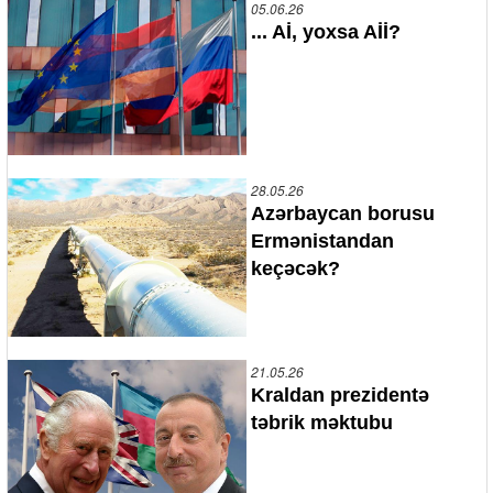
05.06.26
... Aİ, yoxsa Aİİ?
28.05.26
Azərbaycan borusu
Ermənistandan
keçəcək?
21.05.26
Kraldan prezidentə
təbrik məktubu