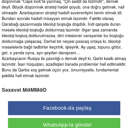
düşünmək “Caps lock”la yazmaq, “Çin səddi də bizimdir”, demək
deyil. Böyük düşünmək strateji hədəf qoyub, ona doğru getmək, nail
olmaqdır. Azərbaycanın strateji hədəfi suverenliyini təmin etmək idi.
Bundan sonrakı hədəfi müəyyən etmək lazımdır. Faktiki olaraq
Qarabağı qazanmaqla ideoloji boşluğa düşdük. İndi qarşıda duran
məsələ ideoloji boşluğu doldurmaq lazımdır. Əgər qısa zamanda
ideoloji boşluq doldurulmazsa, dini missioner cərəyanlar bu boşluğu
doldurmağa çalışacaq. Dərhal bir neçəsi çıxacaq ortaya ki, ideoloji
məsələlərlə bağlı tədbirlər keçiririk, işləyirik. Ay uşaq, topunu götür,
get, o yanda oyna, ayrı şeydən danışıram…
Azərbaycanın Rusiya ilə yaxınlığı o demək deyil ki, Qərbi kəsib atmaq
lazımdır. İsan hüquqları, azadlıqları barədə problemlər həll edilməlidir.
Bunu da Qərbə xoş gəlmək üçün yox, ümumiyyətlə, fundamental
şəkildə həll etmək lazımdır.
Səxavət MƏMMƏD
Facebook-da paylaş
WhatsApp-la göndər