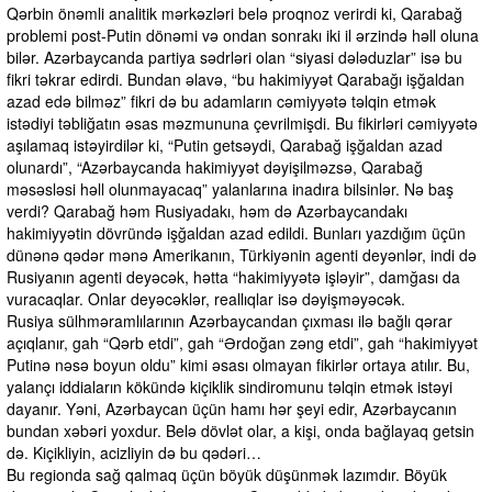
Qərbin önəmli analitik mərkəzləri belə proqnoz verirdi ki, Qarabağ
problemi post-Putin dönəmi və ondan sonrakı iki il ərzində həll oluna
bilər. Azərbaycanda partiya sədrləri olan “siyasi dələduzlar” isə bu
fikri təkrar edirdi. Bundan əlavə, “bu hakimiyyət Qarabağı işğaldan
azad edə bilməz” fikri də bu adamların cəmiyyətə təlqin etmək
istədiyi təbliğatın əsas məzmununa çevrilmişdi. Bu fikirləri cəmiyyətə
aşılamaq istəyirdilər ki, “Putin getsəydi, Qarabağ işğaldan azad
olunardı”, “Azərbaycanda hakimiyyət dəyişilməzsə, Qarabağ
məsəsləsi həll olunmayacaq” yalanlarına inadıra bilsinlər. Nə baş
verdi? Qarabağ həm Rusiyadakı, həm də Azərbaycandakı
hakimiyyətin dövründə işğaldan azad edildi. Bunları yazdığım üçün
dünənə qədər mənə Amerikanın, Türkiyənin agenti deyənlər, indi də
Rusiyanın agenti deyəcək, hətta “hakimiyyətə işləyir”, damğası da
vuracaqlar. Onlar deyəcəklər, reallıqlar isə dəyişməyəcək.
Rusiya sülhməramlılarının Azərbaycandan çıxması ilə bağlı qərar
açıqlanır, gah “Qərb etdi”, gah “Ərdoğan zəng etdi”, gah “hakimiyyət
Putinə nəsə boyun oldu” kimi əsası olmayan fikirlər ortaya atılır. Bu,
yalançı iddiaların kökündə kiçiklik sindiromunu təlqin etmək istəyi
dayanır. Yəni, Azərbaycan üçün hamı hər şeyi edir, Azərbaycanın
bundan xəbəri yoxdur. Belə dövlət olar, a kişi, onda bağlayaq getsin
də. Kiçikliyin, acizliyin də bu qədəri…
Bu regionda sağ qalmaq üçün böyük düşünmək lazımdır. Böyük