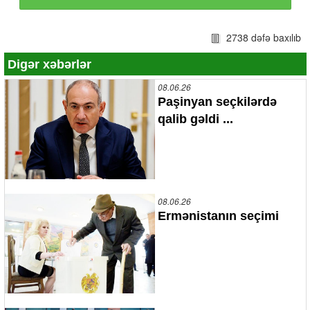
2738 dəfə baxılıb
Digər xəbərlər
08.06.26
Paşinyan seçkilərdə
qalib gəldi ...
08.06.26
Ermənistanın seçimi