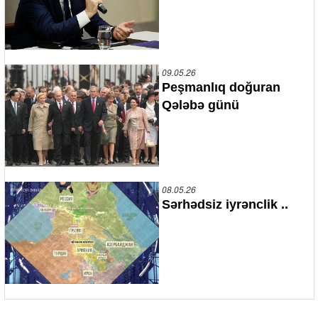
09.05.26
Peşmanlıq doğuran
Qələbə günü
08.05.26
Sərhədsiz iyrənclik ..