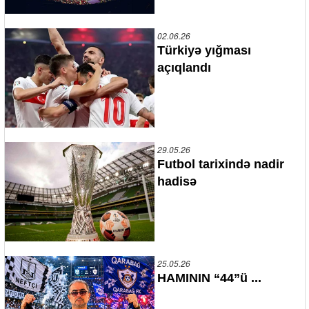
02.06.26
Türkiyə yığması
açıqlandı
29.05.26
Futbol tarixində nadir
hadisə
25.05.26
HAMININ “44”ü ...