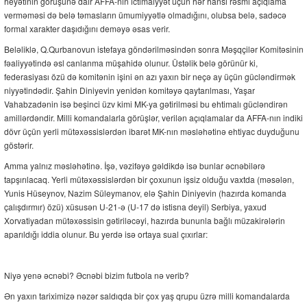
heyətinin görüşünə dair AFFA-nın ictimaiyyət üçün hər hansı rəsmi açıqlama
verməməsi də belə təmasların ümumiyyətlə olmadığını, olubsa belə, sadəcə
formal xarakter daşıdığını deməyə əsas verir.
Beləliklə, Q.Qurbanovun istefaya göndərilməsindən sonra Məşqçilər Komitəsinin
fəaliyyətində əsl canlanma müşahidə olunur. Üstəlik belə görünür ki,
federasiyası özü də komitənin işini ən azı yaxın bir neçə ay üçün gücləndirmək
niyyətindədir. Şahin Diniyevin yenidən komitəyə qaytarılması, Yaşar
Vahabzadənin isə beşinci üzv kimi MK-ya gətirilməsi bu ehtimalı gücləndirən
amillərdəndir. Milli komandalarla görüşlər, verilən açıqlamalar da AFFA-nın indiki
dövr üçün yerli mütəxəssislərdən ibarət MK-nın məsləhətinə ehtiyac duyduğunu
göstərir.
Amma yalnız məsləhətinə. İşə, vəzifəyə gəldikdə isə bunlar əcnəbilərə
tapşırılacaq. Yerli mütəxəssislərdən bir çoxunun işsiz olduğu vaxtda (məsələn,
Yunis Hüseynov, Nazim Süleymanov, elə Şahin Diniyevin (hazırda komanda
çalışdırmır) özü) xüsusən U-21-ə (U-17 də istisna deyil) Serbiya, yaxud
Xorvatiyadan mütəxəssisin gətiriləcəyi, hazırda bununla bağlı müzakirələrin
aparıldığı iddia olunur. Bu yerdə isə ortaya sual çıxırlar:
Niyə yenə əcnəbi? Əcnəbi bizim futbola nə verib?
Ən yaxın tariximizə nəzər saldıqda bir çox yaş qrupu üzrə milli komandalarda