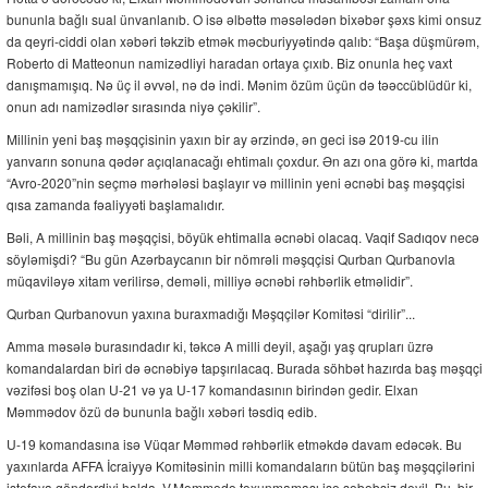
bununla bağlı sual ünvanlanıb. O isə əlbəttə məsələdən bixəbər şəxs kimi onsuz
da qeyri-ciddi olan xəbəri təkzib etmək məcburiyyətində qalıb: “Başa düşmürəm,
Roberto di Matteonun namizədliyi haradan ortaya çıxıb. Biz onunla heç vaxt
danışmamışıq. Nə üç il əvvəl, nə də indi. Mənim özüm üçün də təəccüblüdür ki,
onun adı namizədlər sırasında niyə çəkilir”.
Millinin yeni baş məşqçisinin yaxın bir ay ərzində, ən geci isə 2019-cu ilin
yanvarın sonuna qədər açıqlanacağı ehtimalı çoxdur. Ən azı ona görə ki, martda
“Avro-2020”nin seçmə mərhələsi başlayır və millinin yeni əcnəbi baş məşqçisi
qısa zamanda fəaliyyəti başlamalıdır.
Bəli, A millinin baş məşqçisi, böyük ehtimalla əcnəbi olacaq. Vaqif Sadıqov necə
söyləmişdi? “Bu gün Azərbaycanın bir nömrəli məşqçisi Qurban Qurbanovla
müqaviləyə xitam verilirsə, deməli, milliyə əcnəbi rəhbərlik etməlidir”.
Qurban Qurbanovun yaxına buraxmadığı Məşqçilər Komitəsi “dirilir”...
Amma məsələ burasındadır ki, təkcə A milli deyil, aşağı yaş qrupları üzrə
komandalardan biri də əcnəbiyə tapşırılacaq. Burada söhbət hazırda baş məşqçi
vəzifəsi boş olan U-21 və ya U-17 komandasının birindən gedir. Elxan
Məmmədov özü də bununla bağlı xəbəri təsdiq edib.
U-19 komandasına isə Vüqar Məmməd rəhbərlik etməkdə davam edəcək. Bu
yaxınlarda AFFA İcraiyyə Komitəsinin milli komandaların bütün baş məşqçilərini
istefaya göndərdiyi halda, V.Məmmədə toxunmaması isə səbəbsiz deyil. Bu, bir