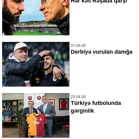
Hər kəs Rəşada qarşı
01.05.26
Derbiyə vurulan damğa
23.04.26
Türkiyə futbolunda
gərginlik