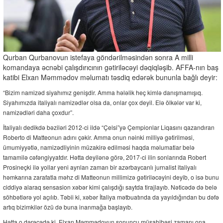
Qurban Qurbanovun istefaya göndərilməsindən sonra A milli
komandaya əcnəbi çalışdırıcının gətiriləcəyi dəqiqləşib. AFFA-nın baş
katibi Elxan Məmmədov məlumatı təsdiq edərək bununla bağlı deyir:
“Bizim namizəd siyahımız genişdir. Amma hələlik heç kimlə danışmamışıq.
Siyahımızda italiyalı namizədlər olsa da, onlar çox deyil. Elə ölkələr var ki,
namizədləri daha çoxdur”.
İtaliyalı dedikdə bəziləri 2012-ci ildə “Çelsi”yə Çempionlar Liqasını qazandıran
Roberto di Matteonun adını çəkir. Amma onun nəinki milliyə gətirilməsi,
ümumiyyətlə, namizədliyinin müzakirə edilməsi haqda məlumatlar belə
tamamilə cəfəngiyyatdır. Hətta deyilənə görə, 2017-ci ilin sonlarında Robert
Prosineçki ilə yollar yeni ayrılan zaman bir azərbaycanlı jurnalist italiyalı
həmkarına zarafatla məhz di Matteonun millimizə gətiriləcəyini deyib, o isə bunu
ciddiyə alaraq sensasion xəbər kimi çalışdığı saytda tirajlayıb. Nəticədə də belə
söhbətlərə yol açılıb. Təbii ki, xəbər İtaliya mətbuatında da yayıldığından bu dəfə
artıq bizimkilər özü də buna inanmağa başlayıb.
Hətta o dərəcədə ki, Elxan Məmmədovun sonuncu müsahibəsi zamanı ona