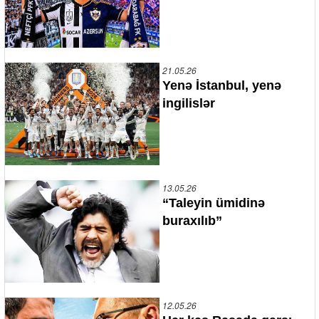
21.05.26
Yenə İstanbul, yenə
ingilislər
13.05.26
“Taleyin ümidinə
buraxılıb”
12.05.26