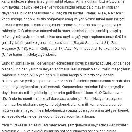
xarici mütəxəssislərin işlədiyinin şahid oluruq. Amma onların bizim futbola nə
kimi faydası dəyib? Nəticələr və futbolumuzda onsuz da olmayan inkişafın
dayanması bir daha təsdiqləyir ki, heç bir bir faydası. Nəinki AFFA, elə həmin
xarici məşqçilər də xüsusilə bölgələrdə uşaq və yeniyetmə futbolunun inkişafı
istiqamətində faktiki olaraq heç bir iş görməyiblər. Buna baxmayaraq, AFFA
rəhbərliyi Q.Qurbanova münasibətdə hansısa səbəbdənsə sanki qisasçılıq
mövqeyi nümayiş etdirərək, təkcə onu deyil, aşağı yaş qruplarına onun özü ilə
gətirdiyi bütün yerli və gənc mütəxəssislərin (Rəşad Sadıqov (U-21), Zaur
Həşimov (U-18), Ramin Quliyev (U-17), Azər Məmmədov (U-16), Famil Xəlilov
(U-15) hamısını istefaya göndərdi.
Bundan sonra isə millidə yenidən əcnəbilərin dövrü başlayacaq. Bəs, onda necə
olacaq? İndidən yalnız müəyyən ehtimallar irəli sürmək olar ki, xarici məşqçilərin
rəhbərliyi altında AFFA yenidən milli üçün başqa ölkələrdə sayı-hesabı
bilinməyən və yerli çempionatda tez-tez süni fasilələrin yaranmasına səbəb olan
təlim-məşq toplanışları təşkil edəcək. Komandalara xaricdən təkcə məşqçilər
deyil, həm də milliləşdirilmiş legionerlər gətiriləcək. Hansı ki, Q.Qurbanovun
dövründə bu mənfi hallar xeyli dərəcədə azalmışdı. Beləliklə, yenə də yaxın
illərin acı təcrübələrinə söykənib söyləmək olar ki, milli komandalara əcnəbi
mütəxəssislərin gətirilməsi futbolumuzun bataqlıqdan çıxmasına qətiyyət kömək
etməyəcək, əksinə geriyə doğru növbəti addımlar atılacaq.
Yerli mütəxəssislər isə bu acı mənzərəni işsiz qala-qala seyr edəcəklər, dövlətin
şirkətinin AFFA-ya ayırdığı pullar isə nəticəsi olmayan əcnəbilərin cibinə