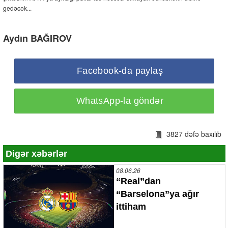
gedəcək...
Aydın BAĞIROV
Facebook-da paylaş
WhatsApp-la göndər
3827 dəfə baxılıb
Digər xəbərlər
08.06.26
“Real”dan
“Barselona”ya ağır
ittiham