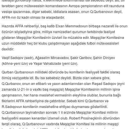
tərəfdən gənc mütəxəssisin komandasının Avropa çempionatının elit raunduna
vəsiqə qazanması, digər səbəbi, iddialara əsasən, onun Q.Qurbanovun deyil,
AFFA-nın öz kadrı olması ilə əlaqədardır.
Hazırda AFFA rəhbərliyi, baş katib Elxan Məmmədovun birbaşa nəzarəti ilə onun
özünün söylədiyinə görə, milliyə namizədləri qurumun tərkibində fəaliyət
göstərən Məşqçilər Komitəsinin üzvləri ilə müzakirə edir. Məşqçilər Komitəsinə
uzun müddətdir heç bir klubu çalışdırmayan aşağıdakı futbol mütəxəssisləri
daxildir:
Vaqif Sadıqov (sədr), Ağasəlim Mircavadov, Şakir Qəribov, Şahin Diniyev
(köhnə-yeni üzv) və Yaşar Vahabzadə (yeni üzv).
Qurban Qurbanovun millidəki dövründə bu komitənin fəaliyyəti faktiki olaraq
ölmüş vəziyyətdə idi. Bu isə səbəbsiz deyildi. Bizdə olan xəbərə görə,
Q.Qurbanov, onun ən etibarlı və yaxın adamlarından olan Rəşad Sadıqov (eyni
zamanda U-21-in o vaxtkı baş məşqçisi) Məşqçilər Komitəsinin millinin işinə
qarışmasının, hər hansı məsləhət verməsinin əleyhinə olublar, bununla bağlı
fikirlərini AFFA rəhbərliyinə də çatdırıblar. Səbəb kimi Q.Qurbanov və
R.Sadıqovun komitənin məsləhətinə ehtiyac duymaması göstərilirdi.
Q.Qurbanovun təyinatından sonrakı 1 il ərzində Məşqçilər Komitəsi millinin
fəaliyyətini əsasən kənardan izləməli olub. Robert Prosineçkinin dövründən
fərqli olaraq, Q.Qurbanovun vaxtında Məşqçilər Komitəsi ilə millinin məşqçi