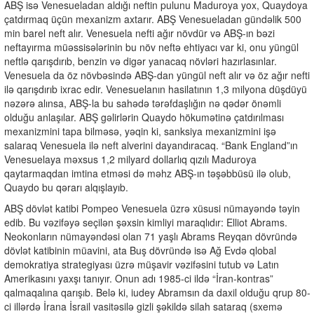
ABŞ isə Venesueladan aldığı neftin pulunu Maduroya yox, Quaydoya
çatdırmaq üçün mexanizm axtarır. ABŞ Venesueladan gündəlik 500
min barel neft alır. Venesuela nefti ağır növdür və ABŞ-ın bəzi
neftayırma müəssisələrinin bu növ neftə ehtiyacı var ki, onu yüngül
neftlə qarışdırıb, benzin və digər yanacaq növləri hazırlasınlar.
Venesuela da öz növbəsində ABŞ-dan yüngül neft alır və öz ağır nefti
ilə qarışdırıb ixrac edir. Venesuelanın hasilatının 1,3 milyona düşdüyü
nəzərə alınsa, ABŞ-la bu sahədə tərəfdaşlığın nə qədər önəmli
olduğu anlaşılar. ABŞ gəlirlərin Quaydo hökumətinə çatdırılması
mexanizmini tapa bilməsə, yəqin ki, sanksiya mexanizmini işə
salaraq Venesuela ilə neft alverini dayandıracaq. “Bank England”ın
Venesuelaya məxsus 1,2 milyard dollarlıq qızılı Maduroya
qaytarmaqdan imtina etməsi də məhz ABŞ-ın təşəbbüsü ilə olub,
Quaydo bu qərarı alqışlayıb.
ABŞ dövlət katibi Pompeo Venesuela üzrə xüsusi nümayəndə təyin
edib. Bu vəzifəyə seçilən şəxsin kimliyi maraqlıdır: Elliot Abrams.
Neokonların nümayəndəsi olan 71 yaşlı Abrams Reyqan dövründə
dövlət katibinin müavini, ata Buş dövründə isə Ağ Evdə qlobal
demokratiya strategiyası üzrə müşavir vəzifəsini tutub və Latın
Amerikasını yaxşı tanıyır. Onun adı 1985-ci ildə “İran-kontras”
qalmaqalına qarışıb. Belə ki, iudey Abramsın da daxil olduğu qrup 80-
ci illərdə İrana İsrail vasitəsilə gizli şəkildə silah sataraq (sxemə