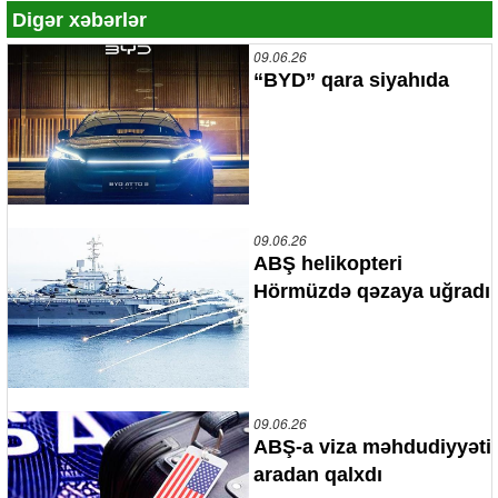
Digər xəbərlər
09.06.26
“BYD” qara siyahıda
09.06.26
ABŞ helikopteri
Hörmüzdə qəzaya uğradı
09.06.26
ABŞ-a viza məhdudiyyəti
aradan qalxdı