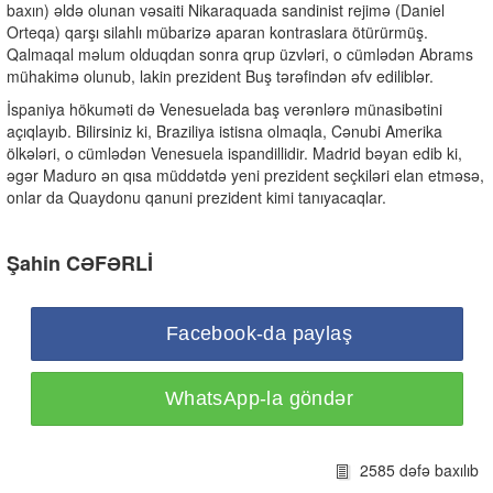
baxın) əldə olunan vəsaiti Nikaraquada sandinist rejimə (Daniel
Orteqa) qarşı silahlı mübarizə aparan kontraslara ötürürmüş.
Qalmaqal məlum olduqdan sonra qrup üzvləri, o cümlədən Abrams
mühakimə olunub, lakin prezident Buş tərəfindən əfv ediliblər.
İspaniya hökuməti də Venesuelada baş verənlərə münasibətini
açıqlayıb. Bilirsiniz ki, Braziliya istisna olmaqla, Cənubi Amerika
ölkələri, o cümlədən Venesuela ispandillidir. Madrid bəyan edib ki,
əgər Maduro ən qısa müddətdə yeni prezident seçkiləri elan etməsə,
onlar da Quaydonu qanuni prezident kimi tanıyacaqlar.
Şahin CƏFƏRLİ
Facebook-da paylaş
WhatsApp-la göndər
2585 dəfə baxılıb