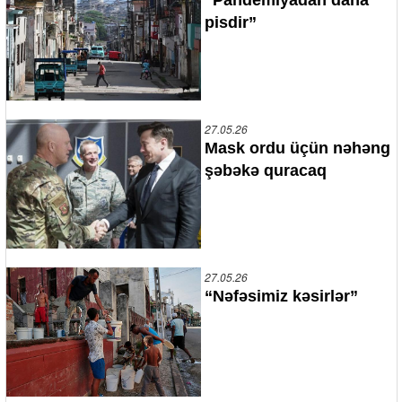
pisdir”
27.05.26
Mask ordu üçün nəhəng
şəbəkə quracaq
27.05.26
“Nəfəsimiz kəsirlər”