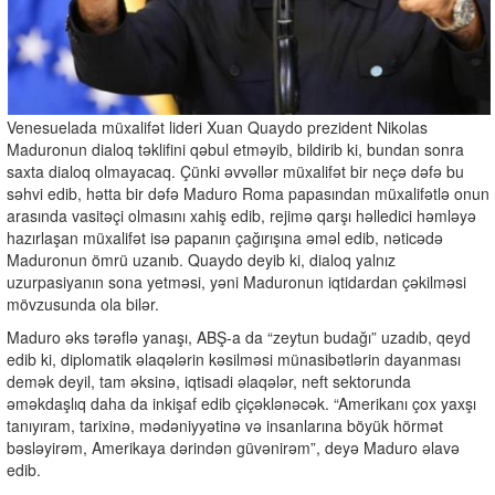
Venesuelada müxalifət lideri Xuan Quaydo prezident Nikolas
Maduronun dialoq təklifini qəbul etməyib, bildirib ki, bundan sonra
saxta dialoq olmayacaq. Çünki əvvəllər müxalifət bir neçə dəfə bu
səhvi edib, hətta bir dəfə Maduro Roma papasından müxalifətlə onun
arasında vasitəçi olmasını xahiş edib, rejimə qarşı həlledici həmləyə
hazırlaşan müxalifət isə papanın çağırışına əməl edib, nəticədə
Maduronun ömrü uzanıb. Quaydo deyib ki, dialoq yalnız
uzurpasiyanın sona yetməsi, yəni Maduronun iqtidardan çəkilməsi
mövzusunda ola bilər.
Maduro əks tərəflə yanaşı, ABŞ-a da “zeytun budağı” uzadıb, qeyd
edib ki, diplomatik əlaqələrin kəsilməsi münasibətlərin dayanması
demək deyil, tam əksinə, iqtisadi əlaqələr, neft sektorunda
əməkdaşlıq daha da inkişaf edib çiçəklənəcək. “Amerikanı çox yaxşı
tanıyıram, tarixinə, mədəniyyətinə və insanlarına böyük hörmət
bəsləyirəm, Amerikaya dərindən güvənirəm”, deyə Maduro əlavə
edib.