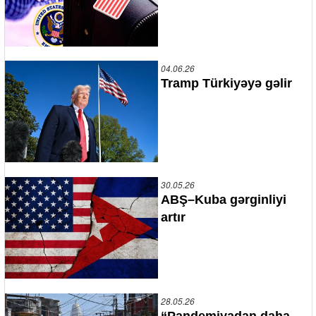
04.06.26
Tramp Türkiyəyə gəlir
30.05.26
ABŞ–Kuba gərginliyi
artır
28.05.26
“Pandemiyadan daha