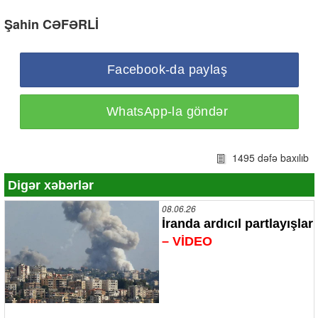
Şahin CƏFƏRLİ
Facebook-da paylaş
WhatsApp-la göndər
1495 dəfə baxılıb
Digər xəbərlər
08.06.26
İranda ardıcıl partlayışlar
– VİDEO