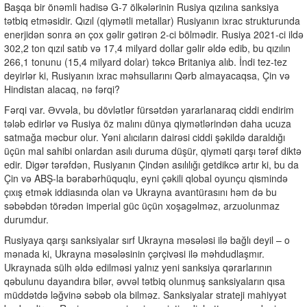
Başqa bir önəmli hadisə G-7 ölkələrinin Rusiya qızılına sanksiya
tətbiq etməsidir. Qızıl (qiymətli metallar) Rusiyanın ixrac strukturunda
enerjidən sonra ən çox gəlir gətirən 2-ci bölmədir. Rusiya 2021-ci ildə
302,2 ton qızıl satıb və 17,4 milyard dollar gəlir əldə edib, bu qızılın
266,1 tonunu (15,4 milyard dolar) təkcə Britaniya alıb. İndi tez-tez
deyirlər ki, Rusiyanın ixrac məhsullarını Qərb almayacaqsa, Çin və
Hindistan alacaq, nə fərqi?
Fərqi var. Əvvəla, bu dövlətlər fürsətdən yararlanaraq ciddi endirim
tələb edirlər və Rusiya öz malını dünya qiymətlərindən daha ucuza
satmağa məcbur olur. Yəni alıcıların dairəsi ciddi şəkildə daraldığı
üçün mal sahibi onlardan asılı duruma düşür, qiyməti qarşı tərəf diktə
edir. Digər tərəfdən, Rusiyanın Çindən asılılığı getdikcə artır ki, bu da
Çin və ABŞ-la bərabərhüquqlu, eyni çəkili qlobal oyunçu qismində
çıxış etmək iddiasında olan və Ukrayna avantürasını həm də bu
səbəbdən törədən imperial güc üçün xoşagəlməz, arzuolunmaz
durumdur.
Rusiyaya qarşı sanksiyalar sırf Ukrayna məsələsi ilə bağlı deyil – o
mənada ki, Ukrayna məsələsinin çərçivəsi ilə məhdudlaşmır.
Ukraynada sülh əldə edilməsi yalnız yeni sanksiya qərarlarının
qəbulunu dayandıra bilər, əvvəl tətbiq olunmuş sanksiyaların qısa
müddətdə ləğvinə səbəb ola bilməz. Sanksiyalar strateji mahiyyət