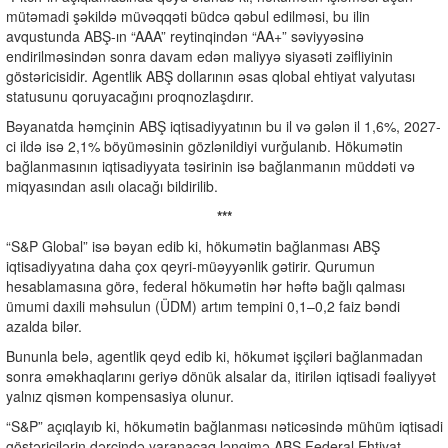
mütəmadi şəkildə müvəqqəti büdcə qəbul edilməsi, bu ilin
avqustunda ABŞ-ın “AAA” reytinqindən “AA+” səviyyəsinə
endirilməsindən sonra davam edən maliyyə siyasəti zəifliyinin
göstəricisidir. Agentlik ABŞ dollarının əsas qlobal ehtiyat valyutası
statusunu qoruyacağını proqnozlaşdırır.
Bəyanatda həmçinin ABŞ iqtisadiyyatının bu il və gələn il 1,6%, 2027-
ci ildə isə 2,1% böyüməsinin gözlənildiyi vurğulanıb. Hökumətin
bağlanmasının iqtisadiyyata təsirinin isə bağlanmanın müddəti və
miqyasından asılı olacağı bildirilib.
***
“S&P Global” isə bəyan edib ki, hökumətin bağlanması ABŞ
iqtisadiyyatına daha çox qeyri-müəyyənlik gətirir. Qurumun
hesablamasına görə, federal hökumətin hər həftə bağlı qalması
ümumi daxili məhsulun (ÜDM) artım tempini 0,1–0,2 faiz bəndi
azalda bilər.
Bununla belə, agentlik qeyd edib ki, hökumət işçiləri bağlanmadan
sonra əməkhaqlarını geriyə dönük alsalar da, itirilən iqtisadi fəaliyyət
yalnız qismən kompensasiya olunur.
“S&P” açıqlayıb ki, hökumətin bağlanması nəticəsində mühüm iqtisadi
göstəricilərin dərcində yaranacaq ləngimə ABŞ Federal Ehtiyat