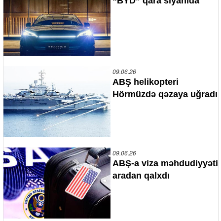
“BYD” qara siyahıda
09.06.26
ABŞ helikopteri
Hörmüzdə qəzaya uğradı
09.06.26
ABŞ-a viza məhdudiyyəti
aradan qalxdı