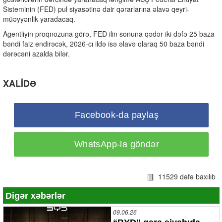
Sisteminin (FED) pul siyasətinə dair qərarlarına əlavə qeyri-
müəyyənlik yaradacaq.
Agentliyin proqnozuna görə, FED ilin sonuna qədər iki dəfə 25 baza
bəndi faiz endirəcək, 2026-cı ildə isə əlavə olaraq 50 baza bəndi
dərəcəni azalda bilər.
XALİDƏ
Facebook-da paylaş
WhatsApp-la göndər
11529 dəfə baxılıb
Digər xəbərlər
09.06.26