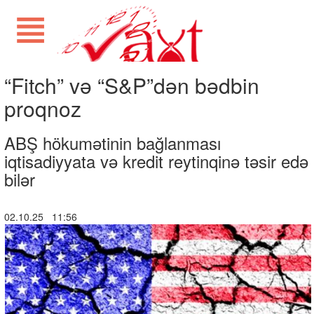
“Fitch” və “S&P”dən bədbin
proqnoz
ABŞ hökumətinin bağlanması
iqtisadiyyata və kredit reytinqinə təsir edə
bilər
02.10.25 11:56