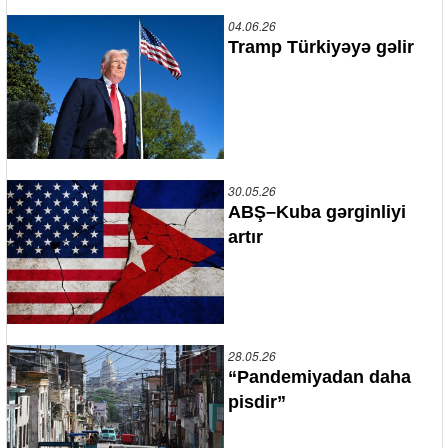
04.06.26
Tramp Türkiyəyə gəlir
30.05.26
ABŞ–Kuba gərginliyi
artır
28.05.26
“Pandemiyadan daha
pisdir”