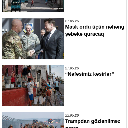
27.05.26
Mask ordu üçün nəhəng
şəbəkə quracaq
27.05.26
“Nəfəsimiz kəsirlər”
22.05.26
Trampdan gözlənilməz