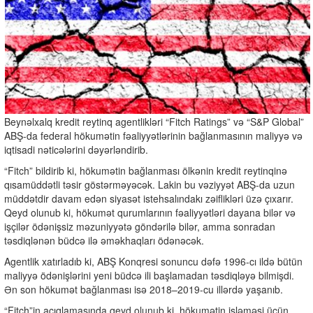
Beynəlxalq kredit reytinq agentlikləri “Fitch Ratings” və “S&P Global”
ABŞ-da federal hökumətin fəaliyyətlərinin bağlanmasının maliyyə və
iqtisadi nəticələrini dəyərləndirib.
“Fitch” bildirib ki, hökumətin bağlanması ölkənin kredit reytinqinə
qısamüddətli təsir göstərməyəcək. Lakin bu vəziyyət ABŞ-da uzun
müddətdir davam edən siyasət istehsalındakı zəiflikləri üzə çıxarır.
Qeyd olunub ki, hökumət qurumlarının fəaliyyətləri dayana bilər və
işçilər ödənişsiz məzuniyyətə göndərilə bilər, amma sonradan
təsdiqlənən büdcə ilə əməkhaqları ödənəcək.
Agentlik xatırladıb ki, ABŞ Konqresi sonuncu dəfə 1996-cı ildə bütün
maliyyə ödənişlərini yeni büdcə ili başlamadan təsdiqləyə bilmişdi.
Ən son hökumət bağlanması isə 2018–2019-cu illərdə yaşanıb.
“Fitch”in açıqlamasında qeyd olunub ki, hökumətin işləməsi üçün