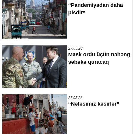
“Pandemiyadan daha
pisdir”
27.05.26
Mask ordu üçün nəhəng
şəbəkə quracaq
27.05.26
“Nəfəsimiz kəsirlər”