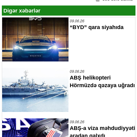
Digər xəbərlər
09.06.26
“BYD” qara siyahıda
09.06.26
ABŞ helikopteri
Hörmüzdə qəzaya uğradı
09.06.26
ABŞ-a viza məhdudiyyəti
aradan qalxdı