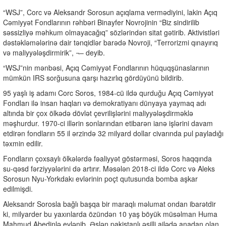
“WSJ”, Corc və Aleksandr Sorosun açıqlama vermədiyini, lakin Açıq
Cəmiyyət Fondlarının rəhbəri Binayfer Novrojinin “Biz sindirilib
səssizliyə məhkum olmayacağıq” sözlərindən sitat gətirib. Aktivistləri
dəstəkləmələrinə dair tənqidlər barədə Novroji, “Terrorizmi qınayırıq
və maliyyələşdirmirik”, ¬– deyib.
“WSJ”nin mənbəsi, Açıq Cəmiyyət Fondlarının hüquqşünaslarının
mümkün IRS sorğusuna qarşı hazırlıq gördüyünü bildirib.
95 yaşlı iş adamı Corc Soros, 1984-cü ildə qurduğu Açıq Cəmiyyət
Fondları ilə insan haqları və demokratiyanı dünyaya yaymaq adı
altında bir çox ölkədə dövlət çevrilişlərini maliyyələşdirməklə
məşhurdur. 1970-ci illərin sonlarından etibarən ianə işlərini davam
etdirən fondların 55 il ərzində 32 milyard dollar civarında pul payladığı
təxmin edilir.
Fondların çoxsaylı ölkələrdə fəaliyyət göstərməsi, Soros haqqında
su-qəsd fərziyyələrini də artırır. Məsələn 2018-ci ildə Corc və Aleks
Sorosun Nyu-Yorkdakı evlərinin poçt qutusunda bomba aşkar
edilmişdi.
Aleksandr Sorosla bağlı başqa bir maraqlı məlumat ondan ibarətdir
ki, milyarder bu yaxınlarda özündən 10 yaş böyük müsəlman Huma
Mahmud Abedinlə evlənib. Əslən pakistanlı əsilli ailədə anadan olan,