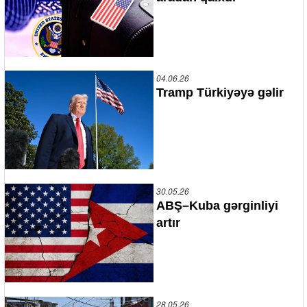
04.06.26
Tramp Türkiyəyə gəlir
30.05.26
ABŞ–Kuba gərginliyi
artır
28.05.26