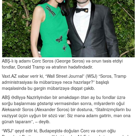
ABŞ-lı iş adamı Corc Soros (George Soros) və onun təsis etdiyi
fondlar, Donald Tramp və ətrafının hədəfindədir.
Vaxt.AZ xəbər verir ki, “Wall Street Journal” (WSJ) “Soros, Tramp
administrasiyası ilə mübarizəyə necə hazırlaşır?” başlıqlı
məqaləsində bu gərgin mübarizəyə diqqət çəkib.
ABŞ Ədliyyə Nazirliyindən bir əməkdaşın ötən ay bu fondlar üzrə
sorğu başlanması göstərişi verməsindən sonra, milyarderin oğul
Aleksandr Soros (Alexander Soros) bir dostuna, “Stalinizmçilərin bu
vəziyyət üçün uyğun bir sözü var: Siz mənə adamı gətirin, mən ona
günah taparam”, – deyib.
“WSJ” qeyd edir ki, Budapeştdə doğulan Corc və onun oğlu