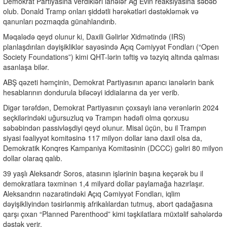
Demokrat Partiyasına verdikləri ianələr Ağ Evin reaksiyasına səbəb
olub. Donald Tramp onları şiddətli hərəkətləri dəstəkləmək və
qanunları pozmaqda günahlandırıb.
Məqalədə qeyd olunur ki, Daxili Gəlirlər Xidmətində (IRS)
planlaşdırılan dəyişikliklər sayəsində Açıq Cəmiyyət Fondları (“Open
Society Foundations”) kimi QHT-lərin təftiş və təzyiq altında qalması
asanlaşa bilər.
ABŞ qəzeti həmçinin, Demokrat Partiyasının aparıcı ianələrin bank
hesablarının dondurula biləcəyi iddialarına da yer verib.
Digər tərəfdən, Demokrat Partiyasının çoxsaylı ianə verənlərin 2024
seçkilərindəki uğursuzluq və Trampın hədəfi olma qorxusu
səbəbindən passivləşdiyi qeyd olunur. Misal üçün, bu il Trampın
siyasi fəaliyyət komitəsinə 117 milyon dollar ianə daxil olsa da,
Demokratik Konqres Kampaniya Komitəsinin (DCCC) gəliri 80 milyon
dollar olaraq qalıb.
39 yaşlı Aleksandr Soros, atasının işlərinin başına keçərək bu il
demokratlara təxminən 1,4 milyard dollar paylamağa hazırlaşır.
Aleksandrın nəzarətindəki Açıq Cəmiyyət Fondları, iqlim
dəyişikliyindən təsirlənmiş afrikalılardan tutmuş, abort qadağasına
qarşı çıxan “Planned Parenthood” kimi təşkilatlara müxtəlif sahələrdə
dəstək verir.