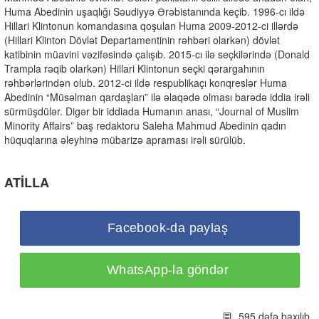
Huma Abedinin uşaqlığı Səudiyyə Ərəbistanında keçib. 1996-cı ildə
Hillari Klintonun komandasına qoşulan Huma 2009-2012-ci illərdə
(Hillari Klinton Dövlət Departamentinin rəhbəri olarkən) dövlət
katibinin müavini vəzifəsində çalışıb. 2015-cı ilə seçkilərində (Donald
Trampla rəqib olarkən) Hillari Klintonun seçki qərargahının
rəhbərlərindən olub. 2012-ci ildə respublikaçı konqreslər Huma
Abedinin “Müsəlman qardaşları” ilə əlaqədə olması barədə iddia irəli
sürmüşdülər. Digər bir iddiada Humanın anası, “Journal of Muslim
Minority Affairs” baş redaktoru Saleha Mahmud Abedinin qadın
hüquqlarına əleyhinə mübarizə apraması irəli sürülüb.
ATİLLA
Facebook-da paylaş
WhatsApp-la göndər
595 dəfə baxılıb