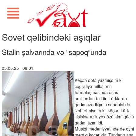
Sovet qəlibindəki aşıqlar
Stalin şalvarında və “sapoq”unda
05.05.25 08:01
Keçən dəfə yazmışdım ki,
coğrafiya millətlərin
formalaşmasında əsas
amillərdən biridir. Türklərdə
qadın azadlığının səbəbini də
izah etmişdim ki, köçəri Türk
kişisinə əzik yox özü kimi güclü
qadın lazım idi.
Musiqi mədəniyyətində də eyni
məntiq keçərlidir. Türklərin ana