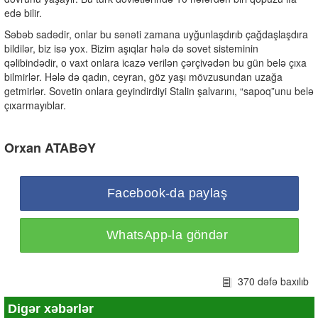
edə bilir.
Səbəb sadədir, onlar bu sənəti zamana uyğunlaşdırıb çağdaşlaşdıra
bildilər, biz isə yox. Bizim aşıqlar hələ də sovet sisteminin
qəlibindədir, o vaxt onlara icazə verilən çərçivədən bu gün belə çıxa
bilmirlər. Hələ də qadın, ceyran, göz yaşı mövzusundan uzağa
getmirlər. Sovetin onlara geyindirdiyi Stalin şalvarını, “sapoq”unu belə
çıxarmayıblar.
Orxan ATABƏY
Facebook-da paylaş
WhatsApp-la göndər
370 dəfə baxılıb
Digər xəbərlər