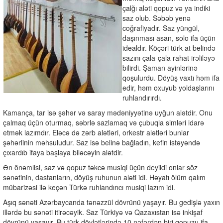
çalğı aləti qopuz və ya indiki
saz olub. Səbəb yenə
coğrafiyadır. Saz yüngül,
daşınması asan, solo ifa üçün
idealdır. Köçəri türk at belində
sazını çala-çala rahat irəliləyə
bilirdi. Şaman ayinlərinə
qoşulurdu. Döyüş vaxtı həm ifa
edir, həm oxuyub yoldaşlarını
ruhlandırırdı.
Kamança, tar isə şəhər və saray mədəniyyətinə uyğun alətdir. Onu
çalmaq üçün oturmaq, səbrlə sazlamaq və çubuqla simləri idarə
etmək lazımdır. Eləcə də zərb alətləri, orkestr alətləri bunlar
şəhərlinin məhsuludur. Saz isə belinə bağladın, kefin istəyəndə
çıxardıb ifaya başlaya biləcəyin alətdir.
Ən önəmlisi, saz və qopuz təkcə musiqi üçün deyildi onlar söz
sənətinin, dastanların, döyüş ruhunun aləti idi. Həyatı ölüm qalım
mübarizəsi ilə keçən Türkə ruhlandırıcı musiqi lazım idi.
Aşıq sənəti Azərbaycanda tənəzzül dövrünü yaşayır. Bu gedişlə yaxın
illərdə bu sənəti itirəcəyik. Saz Türkiyə və Qazaxıstan isə inkişaf
dövrünü yaşayır. Bu türk dövlətlərində 10 nəfərdən biri qopuzu ifa