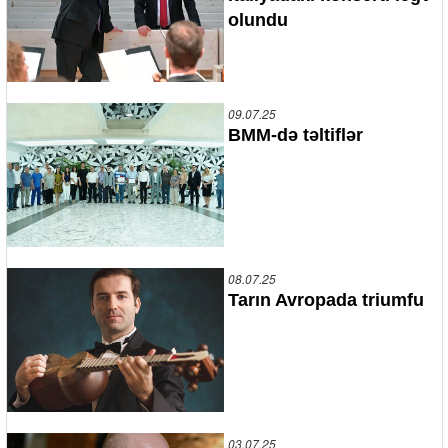
olundu
09.07.25
BMM-də təltiflər
08.07.25
Tarın Avropada triumfu
03.07.25