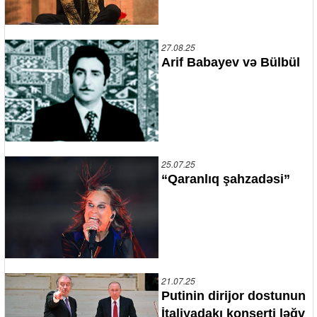
27.08.25
Arif Babayev və Bülbül
25.07.25
“Qaranlıq şahzadəsi”
21.07.25
Putinin dirijor dostunun
İtaliyadakı konserti ləğv