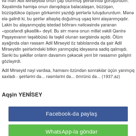
və mən Adil Mirseyidlə onun çap olunmuş şeirlərində görüşürdüm.
Xəyalımda həmişə onun danışdıqca balacalaşan, büzüşən,
büzüşdükcə üşüyən görkəmini yazdığı şeirlərlə tutuşdururdum. Mənə
elə gəlirdi ki, bu şeirlər altıaylıq doğulmuş uşaq kimi alayarımçıqdır.
Lakin bu alayarımçıqlıq istedad böhranı nəticəsində yaranan
«qocafəndi şikəstlik» deyil. Bu sirr mənə onun millət vəkili Qənirə
Paşayevanın təşəbbüsü ilə təşkil olunan sərgisində açıldı. Ölüm
ayağında olan rəssam Adil Mirseyid öz tablolarında da şair Adil
Mirseyidin şeirlərindəki bitkin yarımçıqlıq ideyasına sadiq qalmışdı.
Sanki bu şəkillər onların davamını çəkəcək yeni bir rəssamın gəlişini
gözləyirdi.
Adil Mirseyid nəyi vardısa, hamısını özündən sonrakılar üçün yarımçıq
saxladı - şeirlərini də... rəsmlərini də... ömrünü də... (1937.az)
Aqşin YENİSEY
Facebook-da paylaş
WhatsApp-la göndər