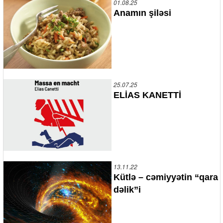
01.08.25
Anamın şiləsi
25.07.25
ELİAS KANETTİ
13.11.22
Kütlə – cəmiyyətin “qara
dəlik”i