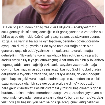
Düz on beş il bundan qabaq Yazıçılar Birliyində - ədəbiyyatımızın
sütül gəncliyi ilə kiflənmiş qocalığının ilk görüş yerində o zamanlar bu
birliyə ayaq döyməklə özünü şair-yazıçı sayan, qalstukunun ucunu,
az qala, şalvarının balağı ilə eyniləşdirən, özündən böyük görəndə
ayaq üstə durduğu yerdə bir də ayaq üstə durmağa hazır olan
gənclərə qoşulub ədəbiyyatımızın «İf qalasına» avaralanmağa
getmişdim. Pilləkənlərlə yuxarı qalxdıqca hiss edirdim ki, yaşı artıq
sədrlik etdiyi birliyin yaşını ötüb-keçmiş Anar müəllimin bu pilləkənlərə
hopmuş addımlarının ağırlığı bizi, sanki, xəyalən yuxarı qalxmağa
qoymur, başımızdan aşağı, yalnız aşağı basırdı. Sədrin qəbul otağının
qarşısındakı foyenin divarlarına, nağıl diliylə desək, doxsan doqquz
şairin başının şəkli vurulmuşdu, sədrin başının üzərindən isə elə bil,
uzaqlaşmaqda olan bir səs qeybdən pıçıldayırdı: «Ay bədbəxtlər,
hara gəlib çıxmısınız? Başınız divardakı yüzüncü baş olmamış gedin
burdan». Lakin növbəti mərtəbədə qarşımıza «pərdələri çeynəyən bir
neçə inək» çıxdıqdan sonra arxayın olduq ki, bundan sonra divardakı
yüzüncü şair başının yeri həmişə boş qalacaq, çünki artıq cəlladlar