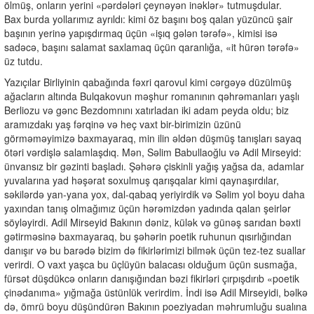
ölmüş, onların yerini «pərdələri çeynəyən inəklər» tutmuşdular.
Bax burda yollarımız ayrıldı: kimi öz başını boş qalan yüzüncü şair
başının yerinə yapışdırmaq üçün «işıq gələn tərəfə», kimisi isə
sadəcə, başını salamat saxlamaq üçün qaranlığa, «it hürən tərəfə»
üz tutdu.
Yazıçılar Birliyinin qabağında fəxri qarovul kimi cərgəyə düzülmüş
ağacların altında Bulqakovun məşhur romanının qəhrəmanları yaşlı
Berliozu və gənc Bezdomnını xatırladan iki adam peyda oldu; biz
aramızdakı yaş fərqinə və heç vaxt bir-birimizin üzünü
görməməyimizə baxmayaraq, min ilin əldən düşmüş tanışları sayaq
ötəri vərdişlə salamlaşdıq. Mən, Səlim Babullaoğlu və Adil Mirseyid:
ünvansız bir gəzinti başladı. Şəhərə çiskinli yağış yağsa da, adamlar
yuvalarına yad həşərat soxulmuş qarışqalar kimi qaynaşırdılar,
səkilərdə yan-yana yox, dal-qabaq yeriyirdik və Səlim yol boyu daha
yaxından tanış olmağımız üçün hərəmizdən yadında qalan şeirlər
söyləyirdi. Adil Mirseyid Bakının dəniz, külək və günəş sarıdan bəxti
gətirməsinə baxmayaraq, bu şəhərin poetik ruhunun qısırlığından
danışır və bu barədə bizim də fikirlərimizi bilmək üçün tez-tez suallar
verirdi. O vaxt yaşca bu üçlüyün balacası olduğum üçün susmağa,
fürsət düşdükcə onların danışığından bəzi fikirləri çırpışdırıb «poetik
çinədanıma» yığmağa üstünlük verirdim. İndi isə Adil Mirseyidi, bəlkə
də, ömrü boyu düşündürən Bakının poeziyadan məhrumluğu sualına