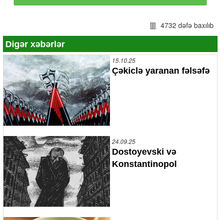
4732 dəfə baxılıb
Digər xəbərlər
15.10.25
Çəkiclə yaranan fəlsəfə
24.09.25
Dostoyevski və
Konstantinopol