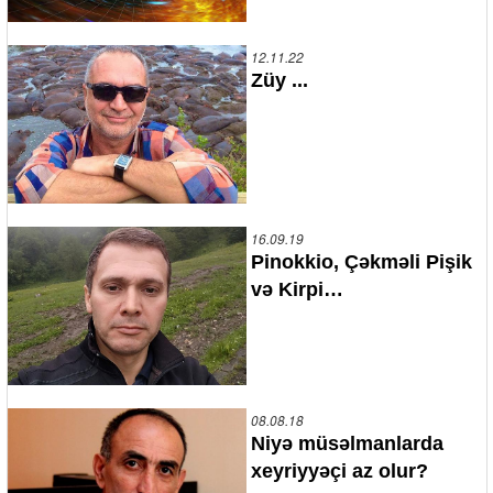
12.11.22
Züy ...
16.09.19
Pinokkio, Çəkməli Pişik
və Kirpi…
08.08.18
Niyə müsəlmanlarda
xeyriyyəçi az olur?