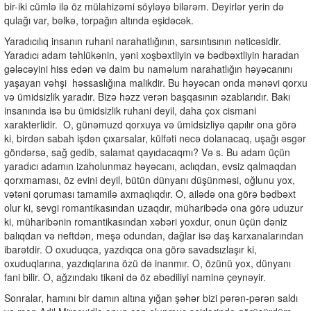
bir-iki cümlə ilə öz mülahizəmi söyləyə bilərəm. Deyirlər yerin də
qulağı var, bəlkə, torpağın altında eşidəcək.
Yaradıcılıq insanın ruhani narahatlığının, sarsıntısının nəticəsidir.
Yaradıcı adam təhlükənin, yəni xoşbəxtliyin və bədbəxtliyin haradan
gələcəyini hiss edən və daim bu naməlum narahatlığın həyəcanını
yaşayan vəhşi həssaslığına malikdir. Bu həyəcan onda mənəvi qorxu
və ümidsizlik yaradır. Bizə həzz verən başqasının əzablarıdır. Bakı
insanında isə bu ümidsizlik ruhani deyil, daha çox cismani
xarakterlidir. O, günəmuzd qorxuya və ümidsizliyə qapılır ona görə
ki, birdən sabah işdən çıxarsalar, külfəti necə dolanacaq, uşağı əsgər
göndərsə, sağ gedib, salamat qayıdacaqmı? Və s. Bu adam üçün
yaradıcı adamın izaholunmaz həyəcanı, aclıqdan, evsiz qalmaqdan
qorxmaması, öz evini deyil, bütün dünyanı düşünməsi, oğlunu yox,
vətəni qoruması tamamilə axmaqlıqdır. O, ailədə ona görə bədbəxt
olur ki, sevgi romantikasından uzaqdır, müharibədə ona görə uduzur
ki, müharibənin romantikasından xəbəri yoxdur, onun üçün dəniz
balıqdan və neftdən, meşə odundan, dağlar isə daş karxanalarından
ibarətdir. O oxuduqca, yazdıqca ona görə savadsızlaşır ki,
oxuduqlarına, yazdıqlarına özü də inanmır. O, özünü yox, dünyanı
fani bilir. O, ağzındakı tikəni də öz əbədiliyi naminə çeynəyir.
Sonralar, hamını bir damın altına yığan şəhər bizi pərən-pərən saldı