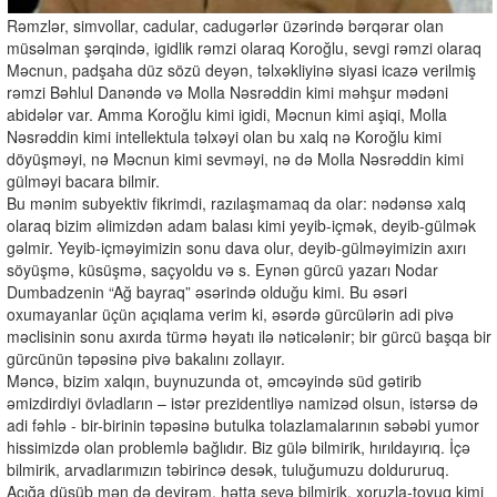
Rəmzlər, simvollar, cadular, cadugərlər üzərində bərqərar olan
müsəlman şərqində, igidlik rəmzi olaraq Koroğlu, sevgi rəmzi olaraq
Məcnun, padşaha düz sözü deyən, təlxəkliyinə siyasi icazə verilmiş
rəmzi Bəhlul Danəndə və Molla Nəsrəddin kimi məhşur mədəni
abidələr var. Amma Koroğlu kimi igidi, Məcnun kimi aşiqi, Molla
Nəsrəddin kimi intellektula təlxəyi olan bu xalq nə Koroğlu kimi
döyüşməyi, nə Məcnun kimi sevməyi, nə də Molla Nəsrəddin kimi
gülməyi bacara bilmir.
Bu mənim subyektiv fikrimdi, razılaşmamaq da olar: nədənsə xalq
olaraq bizim əlimizdən adam balası kimi yeyib-içmək, deyib-gülmək
gəlmir. Yeyib-içməyimizin sonu dava olur, deyib-gülməyimizin axırı
söyüşmə, küsüşmə, saçyoldu və s. Eynən gürcü yazarı Nodar
Dumbadzenin “Ağ bayraq” əsərində olduğu kimi. Bu əsəri
oxumayanlar üçün açıqlama verim ki, əsərdə gürcülərin adi pivə
məclisinin sonu axırda türmə həyatı ilə nəticələnir; bir gürcü başqa bir
gürcünün təpəsinə pivə bakalını zollayır.
Məncə, bizim xalqın, buynuzunda ot, əmcəyində süd gətirib
əmizdirdiyi övladların – istər prezidentliyə namizəd olsun, istərsə də
adi fəhlə - bir-birinin təpəsinə butulka tolazlamalarının səbəbi yumor
hissimizdə olan problemlə bağlıdır. Biz gülə bilmirik, hırıldayırıq. İçə
bilmirik, arvadlarımızın təbirincə desək, tuluğumuzu doldururuq.
Acığa düşüb mən də deyirəm, hətta sevə bilmirik, xoruzla-toyuq kimi