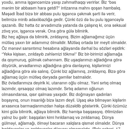
yoxdu, amma işgəncəmizə yaxşı zəhməthaqqı verirlər. Biz “bəs
mənim bir abbasım hara getdi?” intizarına mahnı qoşan hambalıq.
Məşədi İbad bizə bir abbası pulu işgəncə çəkmək şərti ilə verir,
belimizə minib adaxlıbazlığa gedir. Çünki özü də bu pulu işgəncəylə
qazanıb. Biz hətta öz arvadımızla yatanda da çalışırıq ki, ona seksual
zövq yox, işgəncə verək. Ona görə gülə bilmirik.
Biz heç ağlaya da bilmirik, zırıldayırıq. Bizim ağlamağımız üçün
mütləq yaxın bir adamımız ölməlidir. Mütləq ortada bir meyit olmalıdır.
Öz mənəvi sarsıntımız hesabına ağlayanda dərhal bu sözləri eşidirk:
“Yekə kişisən, zırıldayıb zəhləmizi tökmə!” Biz bir-birimizi ağlamağa
da qoymuruq, gülmək cəhənnəm. Biz uşaqlarımızı ağladığına görə
döyürük, arvadlarımızı ağladığına görə danlayırıq, kişilərimizi
ağladığına görə ələ salırıq. Çünki biz ağlamırıq, zırıldayırıq. Bizə görə
ağlamaq üçün mütləq dəryada gəmilər batmalıdır.
Biz övladlarımıza deyirik ki, utananın oğlu olmaz. Yəni sırtıq olmaq
lazımdır, qırsaqqız olmaq lazımdır. Sırtıq adamın oğlunun
olmasındansa, qısır qalması yaxşıdır. Biz doğmayan qadınları
boşayırıq, onun insanlığı bizə lazım deyil. Uşaq əkə bilməyən kişilərin
arxasınca barmaqlarımızdan halqa düzəldib göstəririk. Çünki özümüz
kimi gülə bilmirik, ağlaya bilmirik. Biz həmişə başqasıyıq. Əlimizdən
yalnız bu gəlir: başqaları kimi hırıldamaq və zırıldamaq. Dünya
gülməyi, ağlamağı, ölməyi bacaran xalqlara qismət olmalıdır. Dünya
hırıldayanlar və zırıldayanlar dünyası olmamalıdır. (Bakı şəhəri. 17