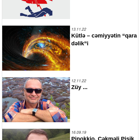
13.11.22
Kütlə – cəmiyyətin “qara
dəlik”i
12.11.22
Züy ...
16.09.19
Pinokkio, Çəkməli Pişik