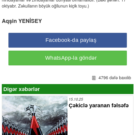
oktyabr. Zəkullanın böyük oğllunun kiçik toyu.)
Aqşin YENİSEY
Facebook-da paylaş
WhatsApp-la göndər
4796 dəfə baxılıb
Digər xəbərlər
15.10.25
Çəkiclə yaranan fəlsəfə