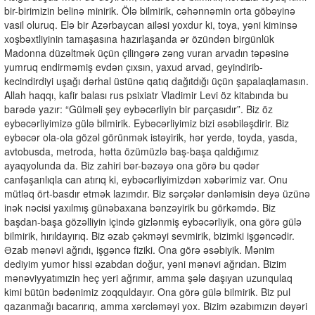
bir-birimizin belinə minirik. Ölə bilmirik, cəhənnəmin orta göbəyinə
vasil oluruq. Elə bir Azərbaycan ailəsi yoxdur ki, toya, yəni kiminsə
xoşbəxtliyinin tamaşasına hazırlaşanda ər özündən birgünlük
Madonna düzəltmək üçün çilingərə zəng vuran arvadın təpəsinə
yumruq endirməmiş evdən çıxsın, yaxud arvad, geyindirib-
kecindirdiyi uşağı dərhal üstünə qatıq dağıtdığı üçün şapalaqlamasın.
Allah haqqı, kafir balası rus psixiatr Vladimir Levi öz kitabında bu
barədə yazır: “Gülməli şey eybəcərliyin bir parçasıdır”. Biz öz
eybəcərliyimizə gülə bilmirik. Eybəcərliyimiz bizi əsəbiləşdirir. Biz
eybəcər ola-ola gözəl görünmək istəyirik, hər yerdə, toyda, yasda,
avtobusda, metroda, hətta özümüzlə baş-başa qaldığımız
ayaqyolunda da. Biz zahiri bər-bəzəyə ona görə bu qədər
canfəşanlıqla can atırıq ki, eybəcərliyimizdən xəbərimiz var. Onu
mütləq ört-basdır etmək lazımdır. Biz sərçələr dənləmisin deyə üzünə
inək nəcisi yaxılmış günəbaxana bənzəyirik bu görkəmdə. Biz
başdan-başa gözəlliyin içində gizlənmiş eybəcərliyik, ona görə gülə
bilmirik, hırıldayırıq. Biz əzab çəkməyi sevmirik, bizimki işgəncədir.
Əzab mənəvi ağrıdı, işgəncə fiziki. Ona görə əsəbiyik. Mənim
dediyim yumor hissi əzabdan doğur, yəni mənəvi ağrıdan. Bizim
mənəviyyatımızin heç yeri ağrımır, amma şələ daşıyan uzunqulaq
kimi bütün bədənimiz zoqquldayır. Ona görə gülə bilmirik. Biz pul
qazanmağı bacarırıq, amma xərcləməyi yox. Bizim əzabımızın dəyəri