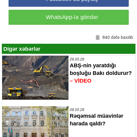
WhatsApp-la göndər
840 dəfə baxılıb
Digər xəbərlər
28.05.26
ABŞ-nin yaratdığı
boşluğu Bakı doldurur?
– VİDEO
08.05.26
Rəqəmsal müavinlər
harada qaldı?