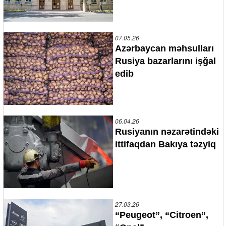
07.05.26
Azərbaycan məhsulları
Rusiya bazarlarını işğal
edib
06.04.26
Rusiyanın nəzarətindəki
ittifaqdan Bakıya təzyiq
27.03.26
“Peugeot”, “Citroen”,