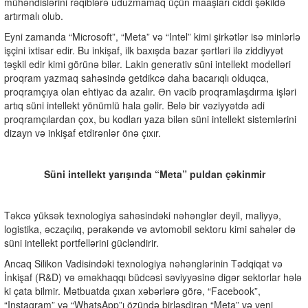
mühəndislərini rəqiblərə uduzmamaq üçün maaşları ciddi şəkildə
artırmalı olub.
Eyni zamanda “Microsoft”, “Meta” və “Intel” kimi şirkətlər isə minlərlə
işçini ixtisar edir. Bu inkişaf, ilk baxışda bazar şərtləri ilə ziddiyyət
təşkil edir kimi görünə bilər. Lakin generativ süni intellekt modelləri
proqram yazmaq sahəsində getdikcə daha bacarıqlı olduqca,
proqramçıya olan ehtiyac da azalır. Ən vacib proqramlaşdırma işləri
artıq süni intellekt yönümlü hala gəlir. Belə bir vəziyyətdə adi
proqramçılardan çox, bu kodları yaza bilən süni intellekt sistemlərini
dizayn və inkişaf etdirənlər önə çıxır.
Süni intellekt yarışında “Meta” puldan çəkinmir
Təkcə yüksək texnologiya sahəsindəki nəhənglər deyil, maliyyə,
logistika, əczaçılıq, pərakəndə və avtomobil sektoru kimi sahələr də
süni intellekt portfellərini gücləndirir.
Ancaq Silikon Vadisindəki texnologiya nəhənglərinin Tədqiqat və
İnkişaf (R&D) və əməkhaqqı büdcəsi səviyyəsinə digər sektorlar hələ
ki çata bilmir. Mətbuatda çıxan xəbərlərə görə, “Facebook”,
“Instagram” və “WhatsApp”ı özündə birləşdirən “Meta” və yeni