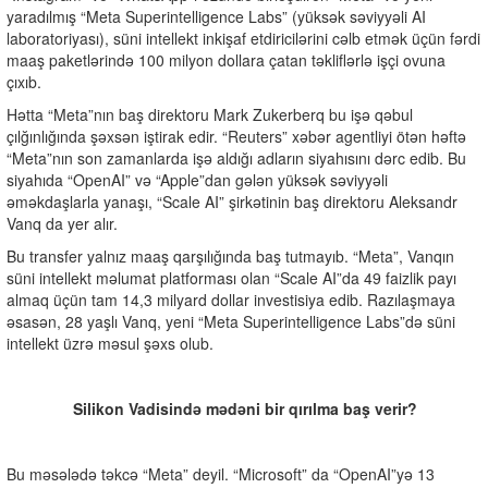
yaradılmış “Meta Superintelligence Labs” (yüksək səviyyəli AI
laboratoriyası), süni intellekt inkişaf etdiricilərini cəlb etmək üçün fərdi
maaş paketlərində 100 milyon dollara çatan təkliflərlə işçi ovuna
çıxıb.
Hətta “Meta”nın baş direktoru Mark Zukerberq bu işə qəbul
çılğınlığında şəxsən iştirak edir. “Reuters” xəbər agentliyi ötən həftə
“Meta”nın son zamanlarda işə aldığı adların siyahısını dərc edib. Bu
siyahıda “OpenAI” və “Apple”dan gələn yüksək səviyyəli
əməkdaşlarla yanaşı, “Scale AI” şirkətinin baş direktoru Aleksandr
Vanq da yer alır.
Bu transfer yalnız maaş qarşılığında baş tutmayıb. “Meta”, Vanqın
süni intellekt məlumat platforması olan “Scale AI”da 49 faizlik payı
almaq üçün tam 14,3 milyard dollar investisiya edib. Razılaşmaya
əsasən, 28 yaşlı Vanq, yeni “Meta Superintelligence Labs”də süni
intellekt üzrə məsul şəxs olub.
Silikon Vadisində mədəni bir qırılma baş verir?
Bu məsələdə təkcə “Meta” deyil. “Microsoft” da “OpenAI”yə 13