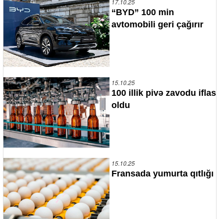
17.10.25
“BYD” 100 min
avtomobili geri çağırır
15.10.25
100 illik pivə zavodu iflas
oldu
15.10.25
Fransada yumurta qıtlığı