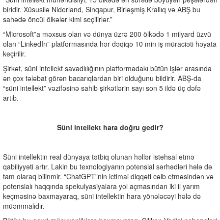
biridir. Xüsusilə Niderland, Sinqapur, Birləşmiş Krallıq və ABŞ bu
sahədə öncül ölkələr kimi seçilirlər.”
“Microsoft”a məxsus olan və dünya üzrə 200 ölkədə 1 milyard üzvü
olan “LinkedIn” platformasında hər dəqiqə 10 min iş müraciəti həyata
keçirilir.
Şirkət, süni intellekt savadlılığının platformadakı bütün işlər arasında
ən çox tələbat görən bacarıqlardan biri olduğunu bildirir. ABŞ-da
“süni intellekt” vəzifəsinə sahib şirkətlərin sayı son 5 ildə üç dəfə
artıb.
Süni intellekt hara doğru gedir?
Süni intellektin real dünyaya tətbiq olunan həllər istehsal etmə
qabiliyyəti artır. Lakin bu texnologiyanın potensial sərhədləri hələ də
tam olaraq bilinmir. “ChatGPT”nin ictimai diqqəti cəlb etməsindən və
potensialı haqqında spekulyasiyalara yol açmasından iki il yarım
keçməsinə baxmayaraq, süni intellektin hara yönələcəyi hələ də
müəmmalıdır.