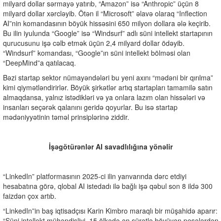
milyard dollar sərmayə yatırıb, “Amazon” isə “Anthropic” üçün 8
milyard dollar xərcləyib. Ötən il “Microsoft” əlavə olaraq “Inflection
AI”nin komandasının böyük hissəsini 650 milyon dollara ələ keçirib.
Bu ilin iyulunda “Google” isə “Windsurf” adlı süni intellekt startapının
qurucusunu işə cəlb etmək üçün 2,4 milyard dollar ödəyib.
“Windsurf” komandası, “Google”ın süni intellekt bölməsi olan
“DeepMind”a qatılacaq.
Bəzi startap sektor nümayəndələri bu yeni axını “mədəni bir qırılma”
kimi qiymətləndirirlər. Böyük şirkətlər artıq startapları tamamilə satın
almaqdansa, yalnız istədikləri və ya onlara lazım olan hissələri və
insanları seçərək qalanını geridə qoyurlar. Bu isə startap
mədəniyyətinin təməl prinsiplərinə ziddir.
İşəgötürənlər AI savadlılığına yönəlir
“LinkedIn” platformasının 2025-ci ilin yanvarında dərc etdiyi
hesabatına görə, qlobal AI istedadı ilə bağlı işə qəbul son 8 ildə 300
faizdən çox artıb.
“LinkedIn”in baş iqtisadçısı Karin Kimbro maraqlı bir müşahidə aparır:
“Süni intellekt mühəndisliyi, 15 ölkədə ən sürətlə böyüyən peşələrdən