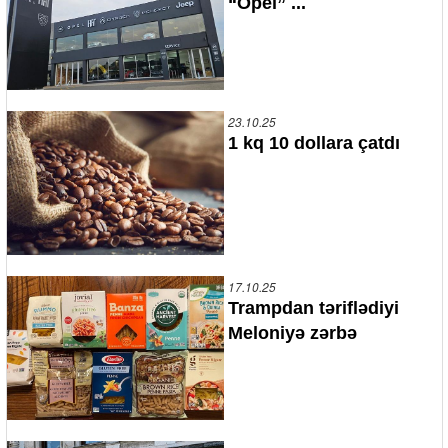
“Opel” ...
23.10.25
1 kq 10 dollara çatdı
17.10.25
Trampdan təriflədiyi
Meloniyə zərbə