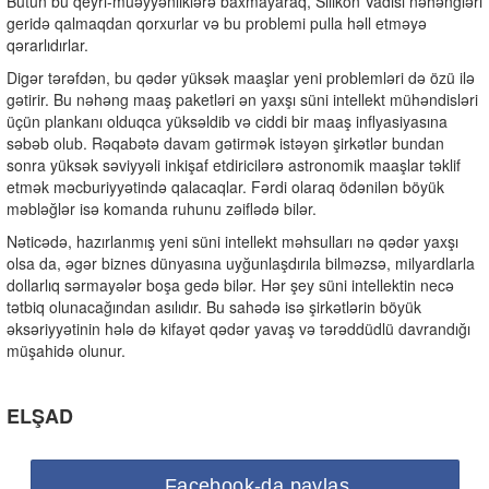
Bütün bu qeyri-müəyyənliklərə baxmayaraq, Silikon Vadisi nəhəngləri
geridə qalmaqdan qorxurlar və bu problemi pulla həll etməyə
qərarlıdırlar.
Digər tərəfdən, bu qədər yüksək maaşlar yeni problemləri də özü ilə
gətirir. Bu nəhəng maaş paketləri ən yaxşı süni intellekt mühəndisləri
üçün plankanı olduqca yüksəldib və ciddi bir maaş inflyasiyasına
səbəb olub. Rəqabətə davam gətirmək istəyən şirkətlər bundan
sonra yüksək səviyyəli inkişaf etdiricilərə astronomik maaşlar təklif
etmək məcburiyyətində qalacaqlar. Fərdi olaraq ödənilən böyük
məbləğlər isə komanda ruhunu zəiflədə bilər.
Nəticədə, hazırlanmış yeni süni intellekt məhsulları nə qədər yaxşı
olsa da, əgər biznes dünyasına uyğunlaşdırıla bilməzsə, milyardlarla
dollarlıq sərmayələr boşa gedə bilər. Hər şey süni intellektin necə
tətbiq olunacağından asılıdır. Bu sahədə isə şirkətlərin böyük
əksəriyyətinin hələ də kifayət qədər yavaş və tərəddüdlü davrandığı
müşahidə olunur.
ELŞAD
Facebook-da paylaş