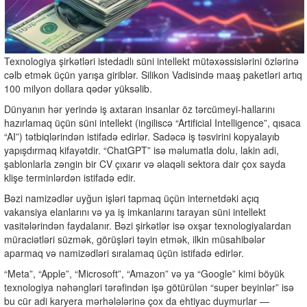
Texnologiya şirkətləri istedadlı süni intellekt mütəxəssislərini özlərinə
cəlb etmək üçün yarışa giriblər. Silikon Vadisində maaş paketləri artıq
100 milyon dollara qədər yüksəlib.
Dünyanın hər yerində iş axtaran insanlar öz tərcümeyi-hallarını
hazırlamaq üçün süni intellekt (ingiliscə “Artificial Intelligence”, qısaca
“AI”) tətbiqlərindən istifadə edirlər. Sadəcə iş təsvirini kopyalayıb
yapışdırmaq kifayətdir. “ChatGPT” isə məlumatla dolu, lakin adi,
şablonlarla zəngin bir CV çıxarır və əlaqəli sektora dair çox sayda
klişe terminlərdən istifadə edir.
Bəzi namizədlər uyğun işləri tapmaq üçün internetdəki açıq
vakansiya elanlarını və ya iş imkanlarını tarayan süni intellekt
vasitələrindən faydalanır. Bəzi şirkətlər isə oxşar texnologiyalardan
müraciətləri süzmək, görüşləri təyin etmək, ilkin müsahibələr
aparmaq və namizədləri sıralamaq üçün istifadə edirlər.
“Meta”, “Apple”, “Microsoft”, “Amazon” və ya “Google” kimi böyük
texnologiya nəhəngləri tərəfindən işə götürülən “super beyinlər” isə
bu cür adi karyera mərhələlərinə çox da ehtiyac duymurlar —