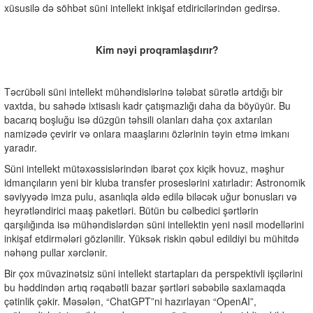
xüsusilə də söhbət süni intellekt inkişaf etdiricilərindən gedirsə.
Kim nəyi proqramlaşdırır?
Təcrübəli süni intellekt mühəndislərinə tələbat sürətlə artdığı bir
vaxtda, bu sahədə ixtisaslı kadr çatışmazlığı daha da böyüyür. Bu
bacarıq boşluğu isə düzgün təhsili olanları daha çox axtarılan
namizədə çevirir və onlara maaşlarını özlərinin təyin etmə imkanı
yaradır.
Süni intellekt mütəxəssislərindən ibarət çox kiçik hovuz, məşhur
idmançıların yeni bir kluba transfer proseslərini xatırladır: Astronomik
səviyyədə imza pulu, asanlıqla əldə edilə biləcək uğur bonusları və
heyrətləndirici maaş paketləri. Bütün bu cəlbedici şərtlərin
qarşılığında isə mühəndislərdən süni intellektin yeni nəsil modellərini
inkişaf etdirmələri gözlənilir. Yüksək riskin qəbul edildiyi bu mühitdə
nəhəng pullar xərclənir.
Bir çox müvazinətsiz süni intellekt startapları da perspektivli işçilərini
bu həddindən artıq rəqabətli bazar şərtləri səbəbilə saxlamaqda
çətinlik çəkir. Məsələn, “ChatGPT”ni hazırlayan “OpenAI”,