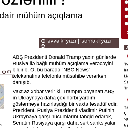
 dair mühüm açıqlama
əvvəlki yazı |
sonrakı yazı
ABŞ Prezidenti Donald Tramp yaxın günlərdə
Rusiya ilə bağlı mühüm açıqlama verəcəyini
“İ
bildirib. O, bu barədə “NBC News”
İr
telekanalına telefonla müsahibə verərkən
Li
danışıb.
Sa
“İ
Vaxt.az xəbər verir ki, Trampın bəyanatı ABŞ-
ın Ukraynaya daha çox hərbi yardım
göstərməyə hazırlaşdığı bir vaxta təsadüf edir.
Ya
Prezident, Rusiya Prezidenti Vladimir Putinin
Çi
Ukraynaya qarşı hücumlarını tənqid edərək,
“4
Senatın Rusiyaya qarşı daha sərt sanksiyalar
an
6 