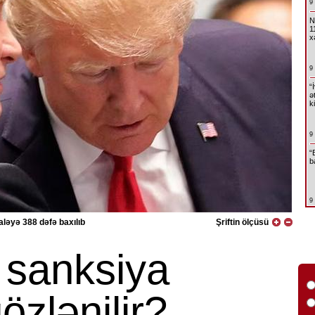
9
N
1
x
9
“
ə
k
9
“
b
9
ləyə 388 dəfə baxılıb
Şriftin ölçüsü
sanksiya
gözlənilir?