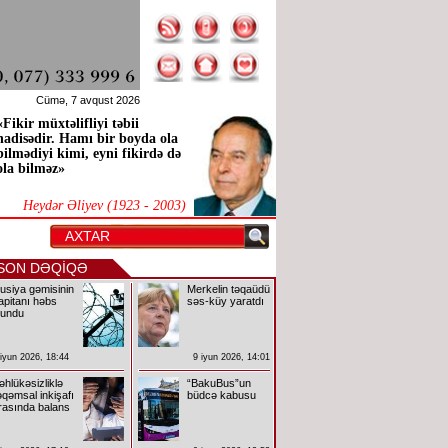
Cümə, 7 avqust 2026
«Fikir müxtəlifliyi təbii
hadisədir. Hamı bir boyda ola
bilmədiyi kimi, eyni fikirdə də
ola bilməz»
Heydər Əliyev (1923 - 2003)
SON DƏQİQƏ
usiya gəmisinin
Merkelin təqaüdü
apitanı həbs
səs-küy yaratdı
lundu
 iyun 2026, 18:44
9 iyun 2026, 14:01
əhlükəsizliklə
“BakuBus”un
əqəmsal inkişafı
büdcə kabusu
rasında balans