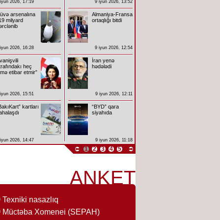
 iyun 2026, 17:19
9 iyun 2026, 13:52
üvə arsenalına
Almaniya-Fransa
19 milyard
ortaqlığı bitdi
ərclənib
 iyun 2026, 16:28
9 iyun 2026, 12:54
İvanişvili
İran yenə
trafındakı heç
hədələdi
imə etibar etmir”
 iyun 2026, 15:51
9 iyun 2026, 12:11
BakıKart” kartları
“BYD” qara
ahalaşdı
siyahıda
 iyun 2026, 14:47
9 iyun 2026, 11:18
1
2
3
4
5
ANKET
Texniki nasazlıq
Müctəba Xomenei (SEPAH)