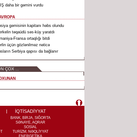
Ş daha bir gəmini vurdu
AVROPA
siya gəmisinin kapitanı həbs olundu
rkelin təqaüdü səs-küy yaratdı
maniya-Fransa ortaqlığı bitdi
rlin üçün gözlənilməz nəticə
sların Serbiya qapısı da bağlanır
N ÇOX ...
OXUNAN
İQTİSADİYYAT
BANK, BİRJA, SIĞORTA
SƏNAYE, AQRAR
SOSİAL
ƏT
TURİZM, NƏQLİYYAT
ENERGETİKA