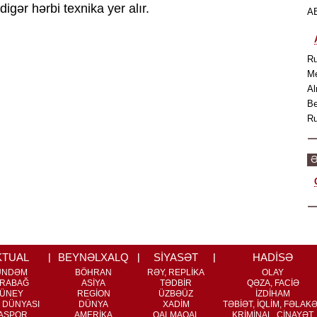
 digər hərbi texnika yer alır.
AB
Ru
Me
Al
Be
Ru
Ə
KTUAL
BEYNƏLXALQ
SİYASƏT
HADİSƏ
ÜNDƏM
BÖHRAN
RƏY, REPLİKA
OLAY
RABAĞ
ASİYA
TƏDBİR
QƏZA, FACİƏ
ÜNEY
REGİON
ÜZBƏÜZ
İZDİHAM
 DÜNYASI
DÜNYA
XADİM
TƏBİƏT, İQLİM, FƏLAK
ASPOR
AMERİKA
QALMAQAL
KRİMİNAL, CİNAYƏT