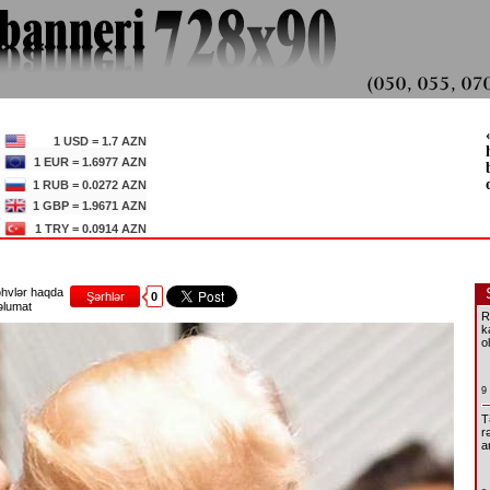
1 USD = 1.7 AZN
1 EUR = 1.6977 AZN
1 RUB = 0.0272 AZN
1 GBP = 1.9671 AZN
1 TRY = 0.0914 AZN
hvlər haqda
Şərhlər
0
lumat
R
k
o
9
T
r
a