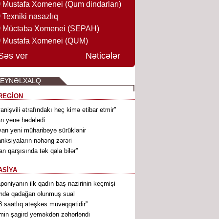
Mustafa Xomenei (Qum dindarları)
Texniki nasazlıq
Müctəba Xomenei (SEPAH)
Mustafa Xomenei (QUM)
Səs ver
Nəticələr
BEYNƏLXALQ
REGİON
vanişvili ətrafındakı heç kimə etibar etmir”
an yenə hədələdi
van yeni müharibəyə sürüklənir
nksiyaların nəhəng zərəri
ran qarşısında tək qala bilər”
ASİYA
poniyanın ilk qadın baş nazirinin keçmişi
ndə qadağan olunmuş sual
8 saatlıq atəşkəs müvəqqətidir”
min şagird yeməkdən zəhərləndi