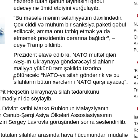
nəzərdə tutan qanun layihəsini qəbul
Ne
edəcəyinə ümid etdiyini vurğulayıb.
“Bu məsələ mənim səlahiyyətim daxilindədir.
Çox ciddi və mühüm bir sanksiya paketi qəbul
Nü
ediləcək, amma onu tətbiq etmək ya da
Pu
Çi
etməmək prezidentin qərarına bağlıdır”, –
AB
deyə Tramp bildirib.
Pu
Prezident əlavə edib ki, NATO müttəfiqləri
ABŞ-ın Ukraynaya göndərəcəyi silahların
maliyyə yükünü tam şəkildə üzərinə
“B
götürəcək: “NATO-ya silah göndəririk və bu
AB
silahların bütün xərclərini NATO qarşılayacaq”.
AB
Tr
Pit Heqsetin Ukraynaya silah tədarükünü
AB
lmədiyini də söyləyib.
Ş Dövlət katibi Marko Rubionun Malayziyanın
n Cənub-Şərqi Asiya Ölkələri Assosiasiyasının
İr
ziri Sergey Lavrovla görüşündən sonra səsləndirilib.
“D
Kö
tutulan silahlar arasında hava hücumundan müdafiə
İr