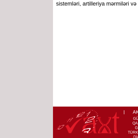
sistemləri, artilleriya mərmiləri və
A
G
QA
G
TÜRK
Dİ