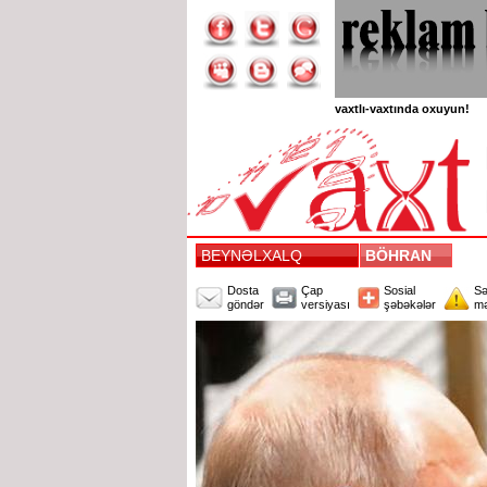
vaxtlı-vaxtında oxuyun!
BEYNƏLXALQ
BÖHRAN
Dosta
Çap
Sosial
Sə
göndər
versiyası
şəbəkələr
mə