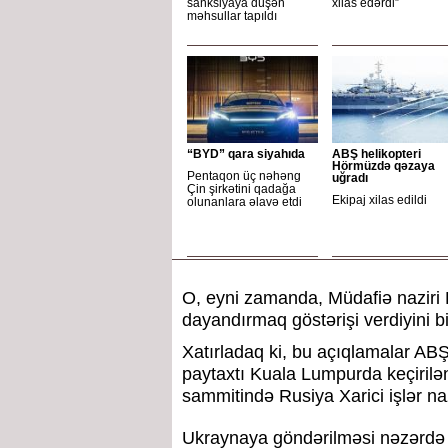
sanksiyaya düşən
xilas edərdi”
məhsullar tapıldı
“BYD” qara siyahıda
ABŞ helikopteri
Hörmüzdə qəzaya
Pentaqon üç nəhəng
uğradı
Çin şirkətini qadağa
Ekipaj xilas edildi
olunanlara əlavə etdi
O, eyni zamanda, Müdafiə naziri 
dayandırmaq göstərişi verdiyini bi
Xatırladaq ki, bu açıqlamalar AB
paytaxtı Kuala Lumpurda keçirilə
sammitində Rusiya Xarici işlər na
Ukraynaya göndərilməsi nəzərdə 