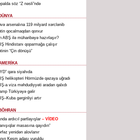
palda söz “Z nəsli”ndə
DÜNYA
və arsenalına 119 milyard xərclənib
tin qocalmaqdan qorxur
n ABŞ ilə müharibəyə hazırlaşır?
Ş Hindistanı qoparmağa çalışır
tinin “Çin dönüşü”
AMERİKA
YD” qara siyahıda
Ş helikopteri Hörmüzdə qəzaya uğradı
Ş-a viza məhdudiyyəti aradan qalxdı
amp Türkiyəyə gəlir
Ş–Kuba gərginliyi artır
BÖHRAN
anda ardıcıl partlayışlar
– VİDEO
anışıqlar masasına qayıdın”
rfəz yenidən alovlanır
anın Keşm adası vuruldu