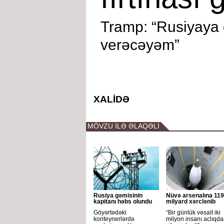
Tramp: “Rusiyaya
verəcəyəm”
XALİDƏ
MÖVZU İLƏ ƏLAQƏLİ
Rusiya gəmisinin
Nüvə arsenalına 119
kapitanı həbs olundu
milyard xərclənib
Göyərtədəki
“Bir günlük vəsait iki
konteynerlərdə
milyon insanı aclıqd