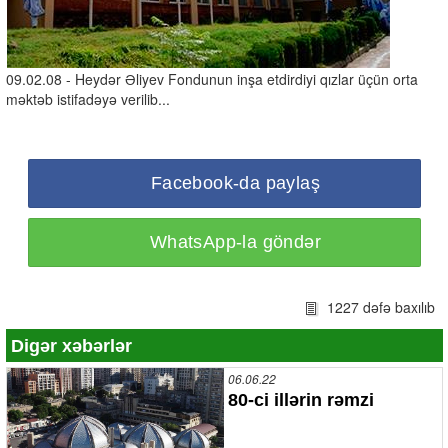
09.02.08 - Heydər Əliyev Fondunun inşa etdirdiyi qızlar üçün orta
məktəb istifadəyə verilib...
Facebook-da paylaş
WhatsApp-la göndər
1227 dəfə baxılıb
Digər xəbərlər
06.06.22
80-ci illərin rəmzi