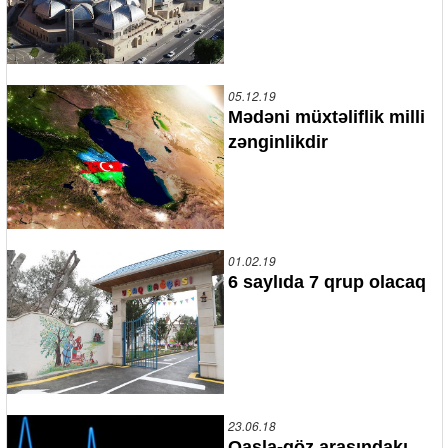
05.12.19
Mədəni müxtəliflik milli
zənginlikdir
01.02.19
6 saylıda 7 qrup olacaq
23.06.18
Qaşla-göz arasındakı