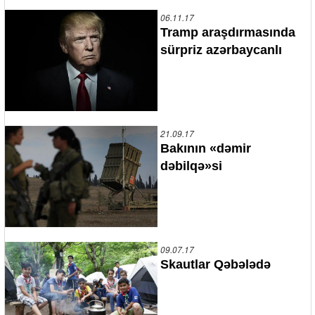
06.11.17
Tramp araşdırmasında
sürpriz azərbaycanlı
21.09.17
Bakının «dəmir
dəbilqə»si
09.07.17
Skautlar Qəbələdə