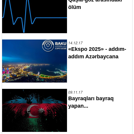
ölüm
14.12.17
«Ekspo 2025» - addım-
addım Azərbaycana
09.11.17
Bayraqları bayraq
yapan...