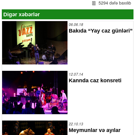
5294 dəfə baxılıb
Digər xəbərlər
06.06.18
Bakıda “Yay caz günləri”
12.07.14
Kannda caz konsreti
22.10.13
Meymunlar və ayılar