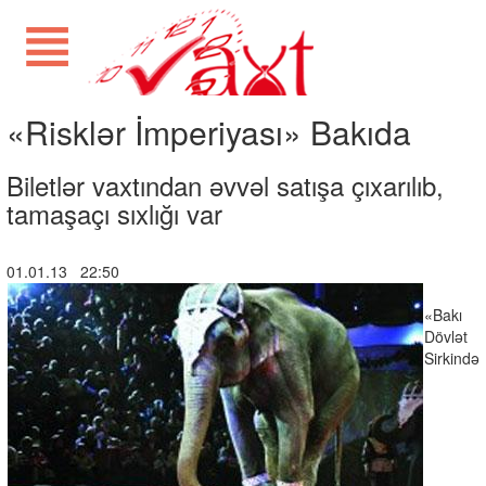
«Risklər İmperiyası» Bakıda
Biletlər vaxtından əvvəl satışa çıxarılıb,
tamaşaçı sıxlığı var
01.01.13 22:50
«Bakı
Dövlət
Sirkində