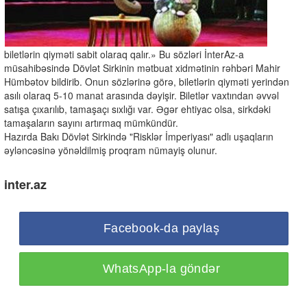
biletlərin qiyməti sabit olaraq qalır.» Bu sözləri İnterAz-a
müsahibəsində Dövlət Sirkinin mətbuat xidmətinin rəhbəri Mahir
Hümbətov bildirib. Onun sözlərinə görə, biletlərin qiyməti yerindən
asılı olaraq 5-10 manat arasında dəyişir. Biletlər vaxtından əvvəl
satışa çıxarılıb, tamaşaçı sıxlığı var. Əgər ehtiyac olsa, sirkdəki
tamaşaların sayını artırmaq mümkündür.
Hazırda Bakı Dövlət Sirkində "Risklər İmperiyası" adlı uşaqların
əyləncəsinə yönəldilmiş proqram nümayiş olunur.
inter.az
Facebook-da paylaş
WhatsApp-la göndər