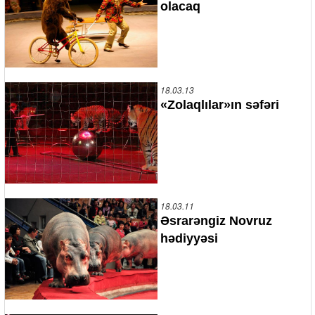
olacaq
18.03.13
«Zolaqlılar»ın səfəri
18.03.11
Əsrarəngiz Novruz
hədiyyəsi