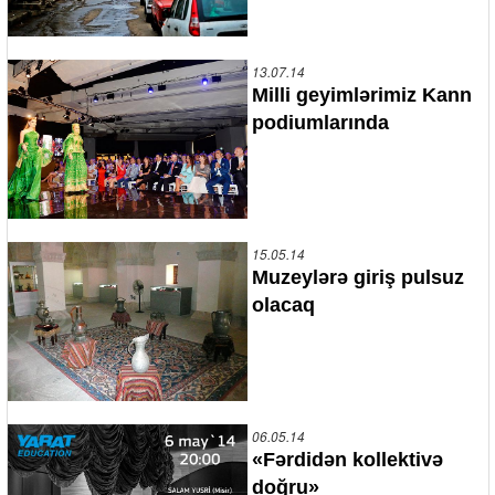
13.07.14
Milli geyimlərimiz Kann
podiumlarında
15.05.14
Muzeylərə giriş pulsuz
olacaq
06.05.14
«Fərdidən kollektivə
doğru»