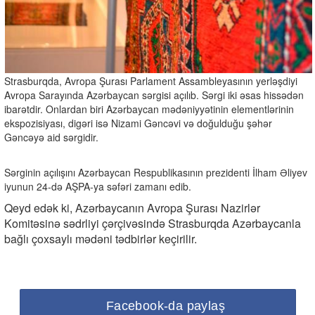
Strasburqda, Avropa Şurası Parlament Assambleyasının yerləşdiyi
Avropa Sarayında Azərbaycan sərgisi açılıb. Sərgi iki əsas hissədən
ibarətdir. Onlardan biri Azərbaycan mədəniyyətinin elementlərinin
ekspozisiyası, digəri isə Nizami Gəncəvi və doğulduğu şəhər
Gəncəyə aid sərgidir.
Sərginin açılışını Azərbaycan Respublikasının prezidenti İlham Əliyev
iyunun 24-də AŞPA-ya səfəri zamanı edib.
Qeyd edək ki, Azərbaycanın Avropa Şurası Nazirlər
Komitəsinə sədrliyi çərçivəsində Strasburqda Azərbaycanla
bağlı çoxsaylı mədəni tədbirlər keçirilir.
Facebook-da paylaş