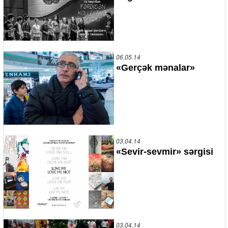
06.05.14
«Gerçək mənalar»
03.04.14
«Sevir-sevmir» sərgisi
03.04.14