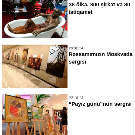
38 ölkə, 300 şirkət və 80
istiqamət
20.02.14
Rəssamımızın Moskvada
sərgisi
22.10.13
“Payız günü”nün sərgisi