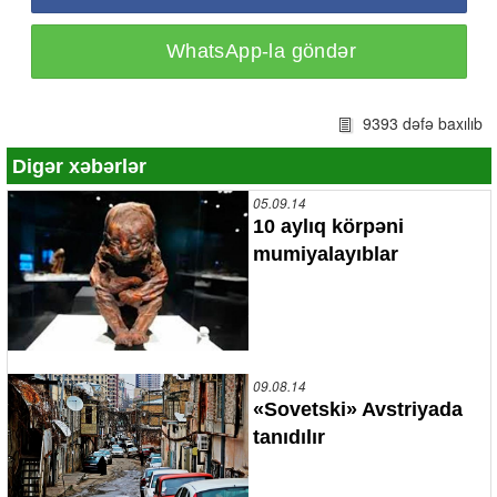
WhatsApp-la göndər
9393 dəfə baxılıb
Digər xəbərlər
05.09.14
10 aylıq körpəni
mumiyalayıblar
09.08.14
«Sovetski» Avstriyada
tanıdılır