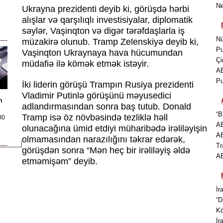
Ne
Ukrayna prezidenti deyib ki, görüşdə hərbi
alışlar və qarşılıqlı investisiyalar, diplomatik
səylər, Vaşinqton və digər tərəfdaşlarla iş
Nü
müzakirə olunub. Tramp Zelenskiyə deyib ki,
Pu
Vaşinqton Ukraynaya hava hücumundan
Çi
müdafiə ilə kömək etmək istəyir.
AB
Pu
İki liderin görüşü Trampın Rusiya prezidenti
Vladimir Putinlə görüşünü məyusedici
n
adlandırmasından sonra baş tutub. Donald
“B
Tramp isə öz növbəsində tezliklə həll
00
AB
olunacağına ümid etdiyi müharibədə irəliləyişin
AB
olmamasından narazılığını təkrar edərək,
Tr
görüşdən sonra “Mən heç bir irəliləyiş əldə
AB
etməmişəm” deyib.
İr
“D
Kö
İr