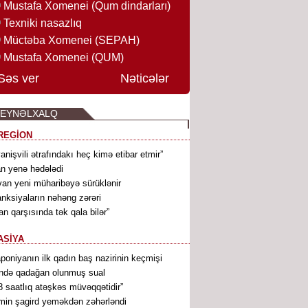
Mustafa Xomenei (Qum dindarları)
Texniki nasazlıq
Müctəba Xomenei (SEPAH)
Mustafa Xomenei (QUM)
Səs ver
Nəticələr
BEYNƏLXALQ
REGİON
vanişvili ətrafındakı heç kimə etibar etmir”
an yenə hədələdi
van yeni müharibəyə sürüklənir
nksiyaların nəhəng zərəri
ran qarşısında tək qala bilər”
ASİYA
poniyanın ilk qadın baş nazirinin keçmişi
ndə qadağan olunmuş sual
8 saatlıq atəşkəs müvəqqətidir”
min şagird yeməkdən zəhərləndi