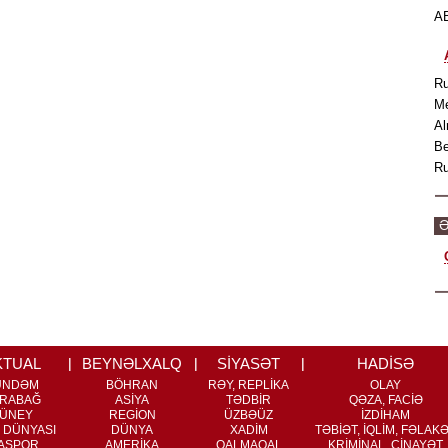
AB
Ru
Me
Al
Be
Ru
Ə
KTUAL
BEYNƏLXALQ
SİYASƏT
HADİSƏ
ÜNDƏM
BÖHRAN
RƏY, REPLİKA
OLAY
RABAĞ
ASİYA
TƏDBİR
QƏZA, FACİƏ
ÜNEY
REGİON
ÜZBƏÜZ
İZDİHAM
 DÜNYASI
DÜNYA
XADİM
TƏBİƏT, İQLİM, FƏLAK
ASPOR
AMERİKA
QALMAQAL
KRİMİNAL, CİNAYƏT