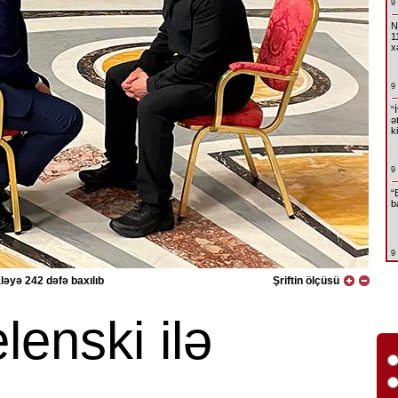
9
N
1
x
9
“
ə
k
9
“
b
9
əyə 242 dəfə baxılıb
Şriftin ölçüsü
enski ilə