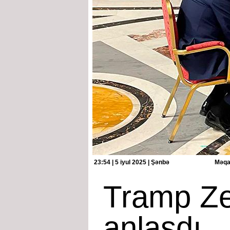
23:54 | 5 iyul 2025 | Şənbə
Məqal
Tramp Zel
anlaşdı