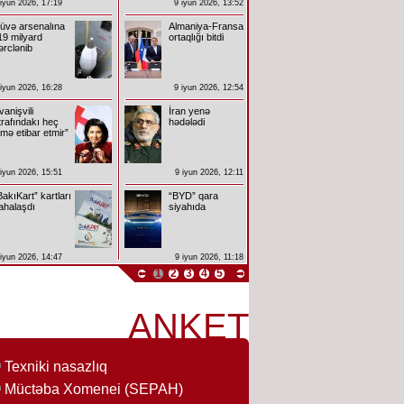
 iyun 2026, 17:19
9 iyun 2026, 13:52
üvə arsenalına
Almaniya-Fransa
19 milyard
ortaqlığı bitdi
ərclənib
 iyun 2026, 16:28
9 iyun 2026, 12:54
İvanişvili
İran yenə
trafındakı heç
hədələdi
imə etibar etmir”
 iyun 2026, 15:51
9 iyun 2026, 12:11
BakıKart” kartları
“BYD” qara
ahalaşdı
siyahıda
 iyun 2026, 14:47
9 iyun 2026, 11:18
1
2
3
4
5
ANKET
Texniki nasazlıq
Müctəba Xomenei (SEPAH)