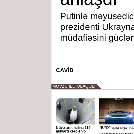
Putinlə məyusedi
prezidenti Ukray
müdafiəsini güclə
CAVİD
MÖVZU İLƏ ƏLAQƏLİ
Nüvə arsenalına 119
“BYD” qara siyahıd
milyard xərclənib