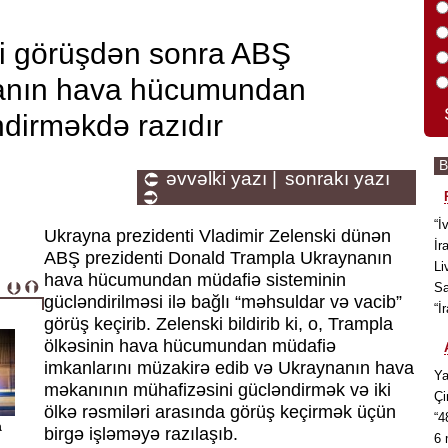
ci görüşdən sonra ABŞ
nanın hava hücumundan
ndirməkdə razıdır
əvvəlki yazı |
sonrakı yazı
“İ
Ukrayna prezidenti Vladimir Zelenski dünən
İr
ABŞ prezidenti Donald Trampla Ukraynanın
Li
hava hücumundan müdafiə sisteminin
Sa
gücləndirilməsi ilə bağlı “məhsuldar və vacib”
“İ
görüş keçirib. Zelenski bildirib ki, o, Trampla
ölkəsinin hava hücumundan müdafiə
imkanlarını müzakirə edib və Ukraynanın hava
Ya
məkanının mühafizəsini gücləndirmək və iki
Çi
ölkə rəsmiləri arasında görüş keçirmək üçün
“4
a
birgə işləməyə razılaşıb.
6 