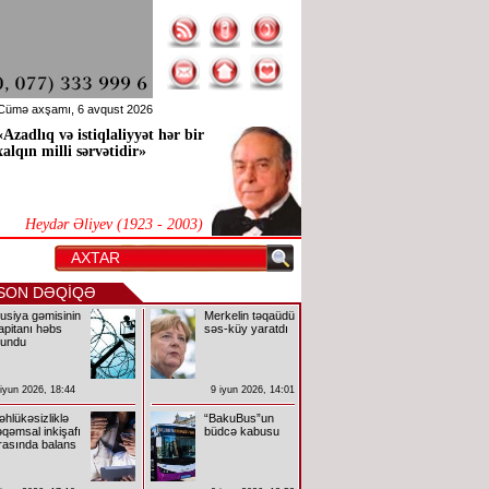
Cümə axşamı, 6 avqust 2026
«Azadlıq və istiqlaliyyət hər bir
xalqın milli sərvətidir»
Heydər Əliyev (1923 - 2003)
SON DƏQİQƏ
usiya gəmisinin
Merkelin təqaüdü
apitanı həbs
səs-küy yaratdı
lundu
 iyun 2026, 18:44
9 iyun 2026, 14:01
əhlükəsizliklə
“BakuBus”un
əqəmsal inkişafı
büdcə kabusu
rasında balans