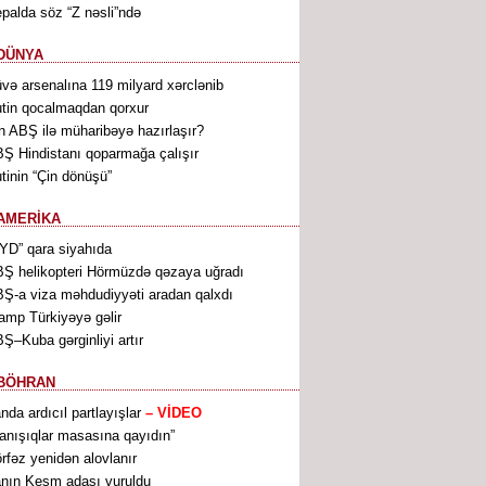
palda söz “Z nəsli”ndə
DÜNYA
və arsenalına 119 milyard xərclənib
tin qocalmaqdan qorxur
n ABŞ ilə müharibəyə hazırlaşır?
Ş Hindistanı qoparmağa çalışır
tinin “Çin dönüşü”
AMERİKA
YD” qara siyahıda
Ş helikopteri Hörmüzdə qəzaya uğradı
Ş-a viza məhdudiyyəti aradan qalxdı
amp Türkiyəyə gəlir
Ş–Kuba gərginliyi artır
BÖHRAN
anda ardıcıl partlayışlar
– VİDEO
anışıqlar masasına qayıdın”
rfəz yenidən alovlanır
anın Keşm adası vuruldu