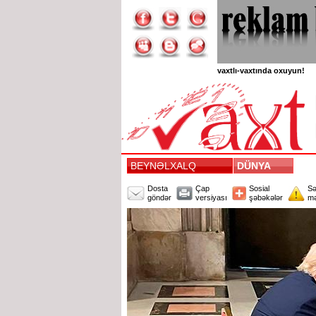
vaxtlı-vaxtında oxuyun!
BEYNƏLXALQ
DÜNYA
Dosta
Çap
Sosial
Sə
göndər
versiyası
şəbəkələr
mə