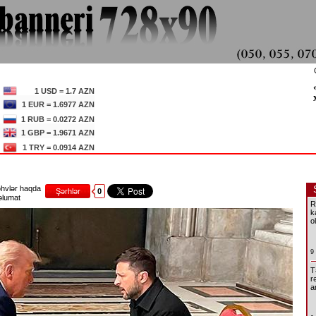
1 USD = 1.7 AZN
1 EUR = 1.6977 AZN
1 RUB = 0.0272 AZN
1 GBP = 1.9671 AZN
1 TRY = 0.0914 AZN
hvlər haqda
Şərhlər
0
lumat
R
k
o
9
T
r
a