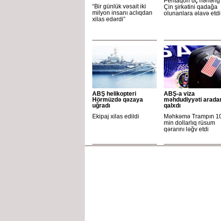
Pentaqon üç nəhəng
“Bir günlük vəsait iki
Çin şirkətini qadağa
milyon insanı aclıqdan
olunanlara əlavə etdi
xilas edərdi”
ABŞ helikopteri
ABŞ-a viza
Hörmüzdə qəzaya
məhdudiyyəti arada
uğradı
qalxdı
Ekipaj xilas edildi
Məhkəmə Trampın 1
min dollarlıq rüsum
qərarını ləğv etdi