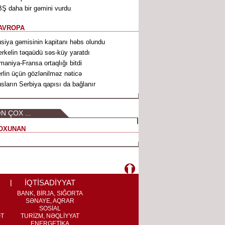
Ş daha bir gəmini vurdu
AVROPA
siya gəmisinin kapitanı həbs olundu
rkelin təqaüdü səs-küy yaratdı
maniya-Fransa ortaqlığı bitdi
rlin üçün gözlənilməz nəticə
sların Serbiya qapısı da bağlanır
N ÇOX ...
OXUNAN
İQTİSADİYYAT
BANK, BİRJA, SIĞORTA
SƏNAYE, AQRAR
SOSİAL
ƏT
TURİZM, NƏQLİYYAT
ENERGETİKA