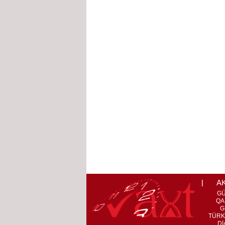
A
G
QA
G
TÜRK
Dİ