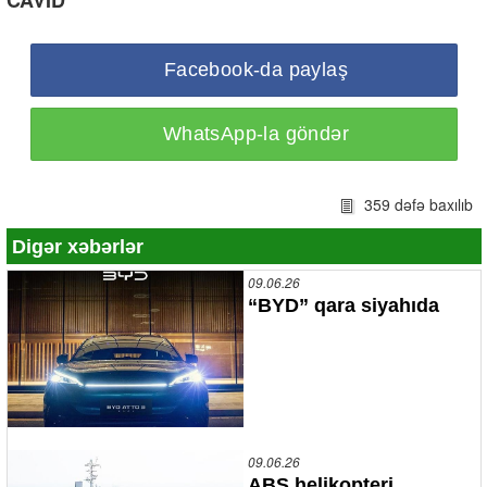
CAVİD
Facebook-da paylaş
WhatsApp-la göndər
359 dəfə baxılıb
Digər xəbərlər
09.06.26
“BYD” qara siyahıda
09.06.26
ABŞ helikopteri