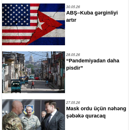
30.05.26
ABŞ–Kuba gərginliyi
artır
28.05.26
“Pandemiyadan daha
pisdir”
27.05.26
Mask ordu üçün nəhəng
şəbəkə quracaq