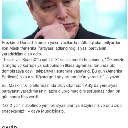
Prezident Donald Trampın yaxın vaxtlarda müttəfiqi olan milyarder
İlon Mask “Amerika Partiyası” adlandırdığı siyasi partiyanın
yaradıldığını elan edib.
“Tesla” və “SpaceX”in sahibi “X” sosial media hesabında, "Ölkəmizin
israfçılıq və korrupsiya səbəbindən iflasa uğraması fonunda biz
demokratiya deyil, təkpartiyalı sistemdə yaşayırıq. Bu gün (Amerika
Partiyası) sizə azadlığınızı geri qaytarmaq üçün yaradılıb”, – yazıb.
Bu, Maskın “X” platformasında izləyicilərindən ABŞ-da yeni siyasi
partiyanın yaradılmasının lazım olub-olmadığını soruşmasından bir
gün sonra baş verdi.
“Siz 2-yə 1 nisbətində yeni bir siyasi partiya istəyirsiniz və onu əldə
edəcəksiniz!”, – deyə Musk bildirib.