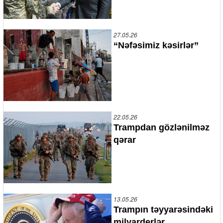
27.05.26
“Nəfəsimiz kəsirlər”
22.05.26
Trampdan gözlənilməz
qərar
13.05.26
Trampın təyyarəsindəki
milyarderlər