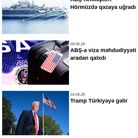
Hörmüzdə qəzaya uğradı
09.06.26
ABŞ-a viza məhdudiyyəti
aradan qalxdı
04.06.26
Tramp Türkiyəyə gəlir