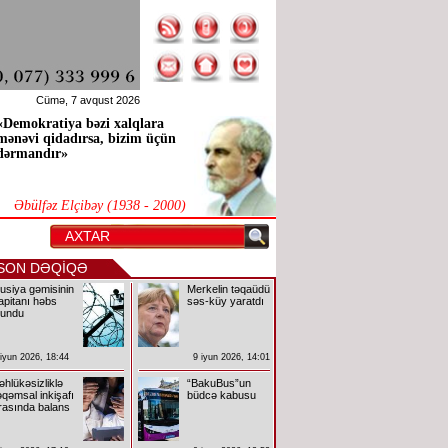
Cümə, 7 avqust 2026
«Demokratiya bəzi xalqlara
mənəvi qidadırsa, bizim üçün
dərmandır»
Əbülfəz Elçibəy (1938 - 2000)
SON DƏQİQƏ
usiya gəmisinin
Merkelin təqaüdü
apitanı həbs
səs-küy yaratdı
lundu
 iyun 2026, 18:44
9 iyun 2026, 14:01
əhlükəsizliklə
“BakuBus”un
əqəmsal inkişafı
büdcə kabusu
rasında balans