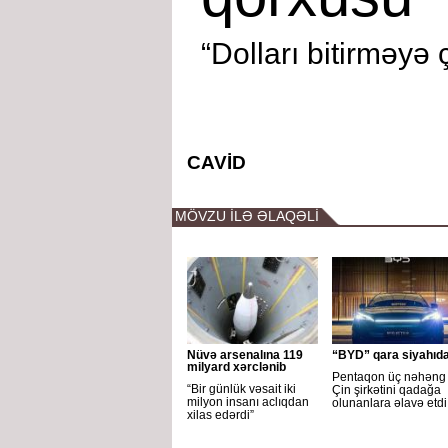
“Dolları bitirməyə ç
CAVİD
MÖVZU İLƏ ƏLAQƏLİ
Nüvə arsenalına 119
“BYD” qara siyahıd
milyard xərclənib
Pentaqon üç nəhəng
“Bir günlük vəsait iki
Çin şirkətini qadağa
milyon insanı aclıqdan
olunanlara əlavə etdi
xilas edərdi”