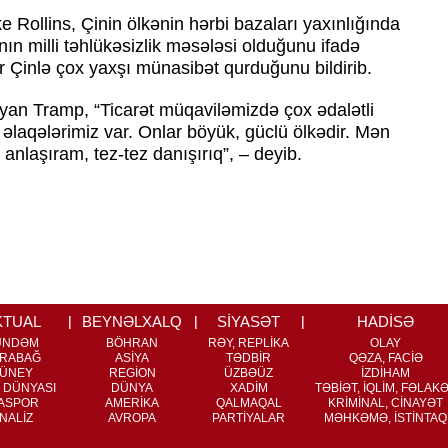
 Rollins, Çinin ölkənin hərbi bazaları yaxınlığında
nın milli təhlükəsizlik məsələsi olduğunu ifadə
r Çinlə çox yaxşı münasibət qurduğunu bildirib.
ayan Tramp, “Ticarət müqaviləmizdə çox ədalətli
 əlaqələrimiz var. Onlar böyük, güclü ölkədir. Mən
 anlaşıram, tez-tez danışırıq”, – deyib.
KTUAL
BEYNƏLXALQ
SİYASƏT
HADİSƏ
ÜNDƏM
BÖHRAN
RƏY, REPLİKA
OLAY
RABAĞ
ASİYA
TƏDBİR
QƏZA, FACİƏ
ÜNEY
REGİON
ÜZBƏÜZ
İZDİHAM
 DÜNYASI
DÜNYA
XADİM
TƏBİƏT, İQLİM, FƏLAK
ASPOR
AMERİKA
QALMAQAL
KRİMİNAL, CİNAYƏT
NALİZ
AVROPA
PARTİYALAR
MƏHKƏMƏ, İSTİNTAQ