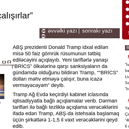
alışırlar”
əvvəlki yazı |
sonrakı yazı
ABŞ prezidenti Donald Tramp idxal edilən
misə 50 faiz gömrük rüsumunun tətbiq
ediləcəyini açıqlayıb. Yeni tariflərlə yanaşı
“İ
“BRİCS” ölkələrinə qarşı sanksiyaların da
İr
gündəmdə olduğunu bildirən Tramp, ““BRİCS”
Li
dolları məhv etməyə çalışır, buna icazə
Sa
verməyəcəyəm” deyib.
“İ
Tramp Ağ Evdə keçirdiyi kabinet iclasında
iqtisadiyyatla bağlı açıqlamalar verib. Dərman
a
tarifləri ilə bağlı tezliklə açıqlama verəcəklərini
Ya
ifadə edən Tramp, ABŞ-da istehsala başlamaq
Çi
üçün şirkətlərə 1-1,5 il vaxt verəcəklərini qeyd
“4
edib.
6 