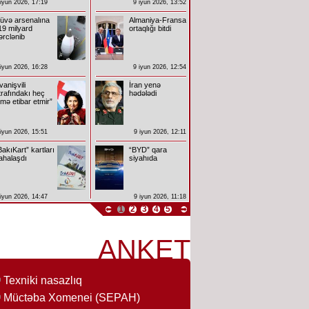
 iyun 2026, 17:19
9 iyun 2026, 13:52
üvə arsenalına
Almaniya-Fransa
19 milyard
ortaqlığı bitdi
ərclənib
 iyun 2026, 16:28
9 iyun 2026, 12:54
İvanişvili
İran yenə
trafındakı heç
hədələdi
imə etibar etmir”
 iyun 2026, 15:51
9 iyun 2026, 12:11
BakıKart” kartları
“BYD” qara
ahalaşdı
siyahıda
 iyun 2026, 14:47
9 iyun 2026, 11:18
1
2
3
4
5
ANKET
Texniki nasazlıq
Müctəba Xomenei (SEPAH)