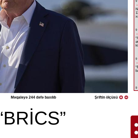
9
N
1
x
9
“
ə
k
9
“
b
9
Məqaləyə 244 dəfə baxılıb
Şriftin ölçüsü
“BRİCS”