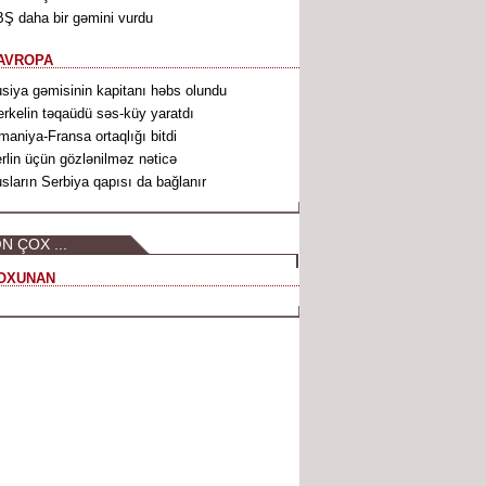
Ş daha bir gəmini vurdu
AVROPA
siya gəmisinin kapitanı həbs olundu
rkelin təqaüdü səs-küy yaratdı
maniya-Fransa ortaqlığı bitdi
rlin üçün gözlənilməz nəticə
sların Serbiya qapısı da bağlanır
N ÇOX ...
OXUNAN