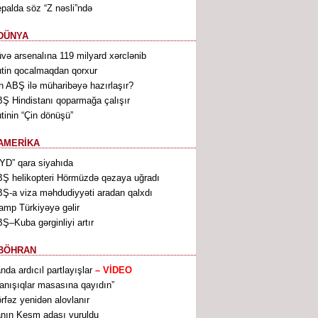
palda söz “Z nəsli”ndə
DÜNYA
və arsenalına 119 milyard xərclənib
tin qocalmaqdan qorxur
n ABŞ ilə müharibəyə hazırlaşır?
Ş Hindistanı qoparmağa çalışır
tinin “Çin dönüşü”
AMERİKA
YD” qara siyahıda
Ş helikopteri Hörmüzdə qəzaya uğradı
Ş-a viza məhdudiyyəti aradan qalxdı
amp Türkiyəyə gəlir
Ş–Kuba gərginliyi artır
BÖHRAN
anda ardıcıl partlayışlar
– VİDEO
anışıqlar masasına qayıdın”
rfəz yenidən alovlanır
anın Keşm adası vuruldu