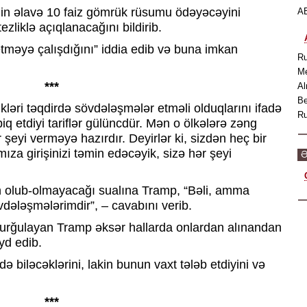
in əlavə 10 faiz gömrük rüsumu ödəyəcəyini
AB
tezliklə açıqlanacağını bildirib.
tməyə çalışdığını” iddia edib və buna imkan
Ru
Me
***
Al
Be
kləri təqdirdə sövdələşmələr etməli olduqlarını ifadə
Ru
q etdiyi tariflər gülüncdür. Mən o ölkələrə zəng
r şeyi verməyə hazırdır. Deyirlər ki, sizdən heç bir
mıza girişinizi təmin edəcəyik, sizə hər şeyi
Ə
n olub-olmayacağı sualına Tramp, “Bəli, amma
ələşmələrimdir”, – cavabını verib.
 vurğulayan Tramp əksər hallarda onlardan alınandan
yd edib.
biləcəklərini, lakin bunun vaxt tələb etdiyini və
***