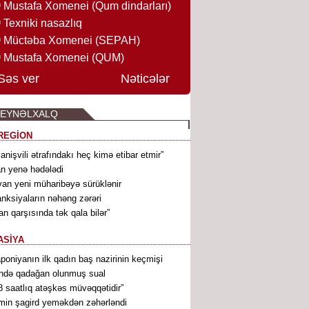
Mustafa Xomenei (Qum dindarları)
Texniki nasazlıq
Müctəba Xomenei (SEPAH)
Mustafa Xomenei (QUM)
Səs ver
Nəticələr
BEYNƏLXALQ
REGİON
vanişvili ətrafındakı heç kimə etibar etmir”
an yenə hədələdi
van yeni müharibəyə sürüklənir
nksiyaların nəhəng zərəri
ran qarşısında tək qala bilər”
ASİYA
poniyanın ilk qadın baş nazirinin keçmişi
ndə qadağan olunmuş sual
8 saatlıq atəşkəs müvəqqətidir”
min şagird yeməkdən zəhərləndi