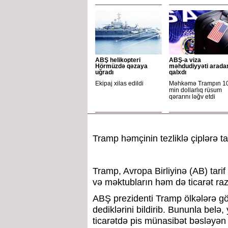
ABŞ helikopteri
ABŞ-a viza
Hörmüzdə qəzaya
məhdudiyyəti arada
uğradı
qalxdı
Ekipaj xilas edildi
Məhkəmə Trampın 1
min dollarlıq rüsum
qərarını ləğv etdi
Tramp həmçinin tezliklə çiplərə ta
Tramp, Avropa Birliyinə (AB) tari
və məktubların həm də ticarət raz
ABŞ prezidenti Tramp ölkələrə gön
dediklərini bildirib. Bununla belə,
ticarətdə pis münasibət bəsləyən ö