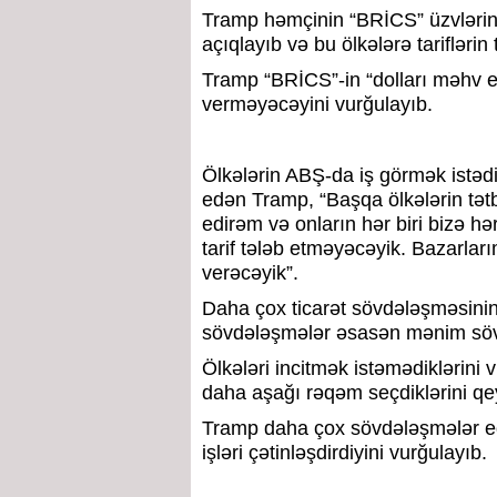
Tramp həmçinin “BRİCS” üzvlərin
açıqlayıb və bu ölkələrə tariflərin 
Tramp “BRİCS”-in “dolları məhv e
verməyəcəyini vurğulayıb.
Ölkələrin ABŞ-da iş görmək istədi
edən Tramp, “Başqa ölkələrin tətbi
edirəm və onların hər biri bizə hə
tarif tələb etməyəcəyik. Bazarları
verəcəyik”.
Daha çox ticarət sövdələşməsini
sövdələşmələr əsasən mənim sövd
Ölkələri incitmək istəmədiklərini
daha aşağı rəqəm seçdiklərini qe
Tramp daha çox sövdələşmələr edə 
işləri çətinləşdirdiyini vurğulayıb.