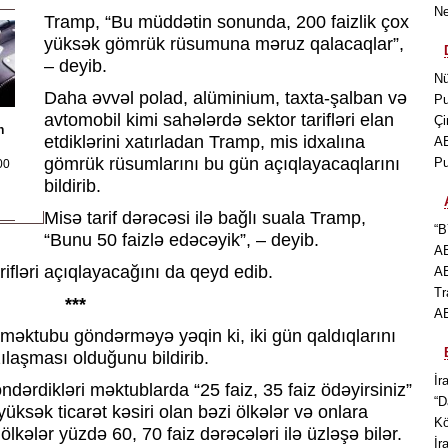
Ne
Tramp, “Bu müddətin sonunda, 200 faizlik çox
yüksək gömrük rüsumuna məruz qalacaqlar”,
– deyib.
Nü
Daha əvvəl polad, alüminium, taxta-şalban və
Pu
avtomobil kimi sahələrdə sektor tarifləri elan
Çi
n
etdiklərini xatırladan Tramp, mis idxalına
AB
gömrük rüsumlarını bu gün açıqlayacaqlarını
Pu
00
bildirib.
Misə tarif dərəcəsi ilə bağlı suala Tramp,
“B
“Bunu 50 faizlə edəcəyik”, – deyib.
AB
rifləri açıqlayacağını da qeyd edib.
AB
Tr
***
AB
f məktubu göndərməyə yəqin ki, iki gün qaldıqlarını
ılaşması olduğunu bildirib.
İr
dərdikləri məktublarda “25 faiz, 35 faiz ödəyirsiniz”
“D
 yüksək ticarət kəsiri olan bəzi ölkələr və onlara
Kö
lkələr yüzdə 60, 70 faiz dərəcələri ilə üzləşə bilər.
İr