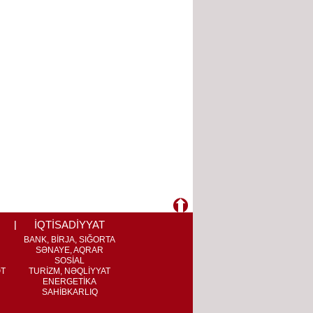
İQTİSADİYYAT
BANK, BİRJA, SIĞORTA
SƏNAYE, AQRAR
SOSİAL
ƏT
TURİZM, NƏQLİYYAT
ENERGETİKA
SAHİBKARLIQ