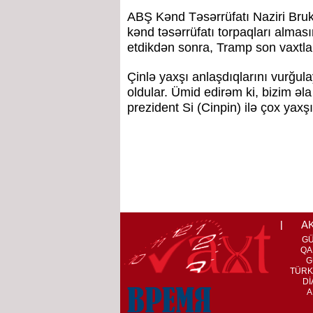
ABŞ Kənd Təsərrüfatı Naziri Bruke
kənd təsərrüfatı torpaqları alması
etdikdən sonra, Tramp son vaxtla
Çinlə yaxşı anlaşdıqlarını vurğul
oldular. Ümid edirəm ki, bizim əla
prezident Si (Cinpin) ilə çox yaxşı
A
G
QA
G
TÜRK
Dİ
A