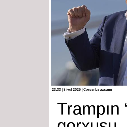
23:33 | 8 iyul 2025 | Çərşənbə axşamı
Trampın 
qorxusu