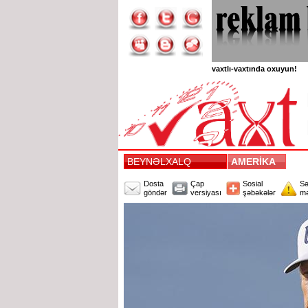
vaxtlı-vaxtında oxuyun!
BEYNƏLXALQ
AMERİKA
Dosta
Çap
Sosial
Sə
göndər
versiyası
şəbəkələr
mə