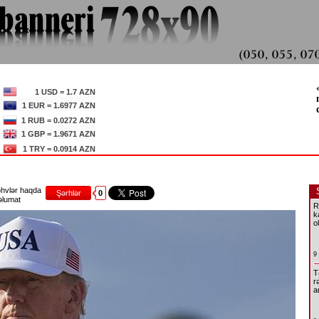
1 USD = 1.7 AZN
1 EUR = 1.6977 AZN
1 RUB = 0.0272 AZN
1 GBP = 1.9671 AZN
1 TRY = 0.0914 AZN
hvlər haqda
Şərhlər
0
lumat
R
k
o
9
T
r
a