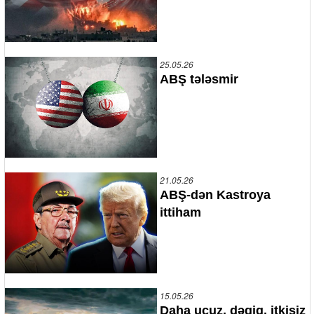
25.05.26
ABŞ tələsmir
21.05.26
ABŞ-dən Kastroya
ittiham
15.05.26
Daha ucuz, dəqiq, itkisiz