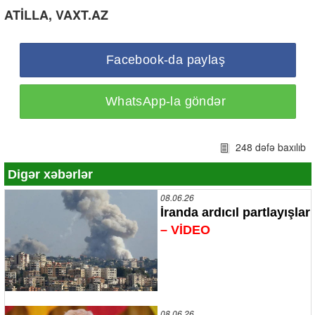
ATİLLA, VAXT.AZ
Facebook-da paylaş
WhatsApp-la göndər
248 dəfə baxılıb
Digər xəbərlər
08.06.26
İranda ardıcıl partlayışlar
– VİDEO
08.06.26