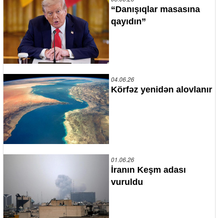
“Danışıqlar masasına
qayıdın”
04.06.26
Körfəz yenidən alovlanır
01.06.26
İranın Keşm adası
vuruldu