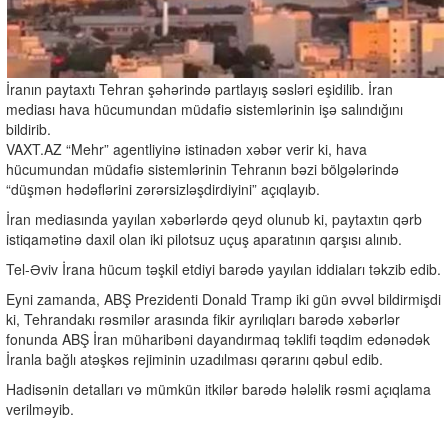
İranın paytaxtı Tehran şəhərində partlayış səsləri eşidilib. İran
mediası hava hücumundan müdafiə sistemlərinin işə salındığını
bildirib.
VAXT.AZ “Mehr” agentliyinə istinadən xəbər verir ki, hava
hücumundan müdafiə sistemlərinin Tehranın bəzi bölgələrində
“düşmən hədəflərini zərərsizləşdirdiyini” açıqlayıb.
İran mediasında yayılan xəbərlərdə qeyd olunub ki, paytaxtın qərb
istiqamətinə daxil olan iki pilotsuz uçuş aparatının qarşısı alınıb.
Tel-Əviv İrana hücum təşkil etdiyi barədə yayılan iddiaları təkzib edib.
Eyni zamanda, ABŞ Prezidenti Donald Tramp iki gün əvvəl bildirmişdi
ki, Tehrandakı rəsmilər arasında fikir ayrılıqları barədə xəbərlər
fonunda ABŞ İran müharibəni dayandırmaq təklifi təqdim edənədək
İranla bağlı atəşkəs rejiminin uzadılması qərarını qəbul edib.
Hadisənin detalları və mümkün itkilər barədə hələlik rəsmi açıqlama
verilməyib.