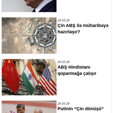
29.05.26
Çin ABŞ ilə müharibəyə
hazırlaşır?
26.05.26
ABŞ Hindistanı
qoparmağa çalışır
26.05.26
Putinin “Çin dönüşü”