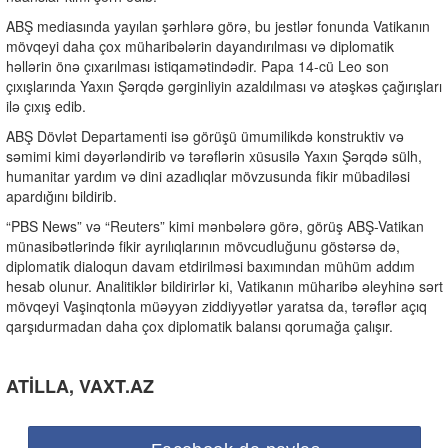
ABŞ mediasında yayılan şərhlərə görə, bu jestlər fonunda Vatikanın
mövqeyi daha çox müharibələrin dayandırılması və diplomatik
həllərin önə çıxarılması istiqamətindədir. Papa 14-cü Leo son
çıxışlarında Yaxın Şərqdə gərginliyin azaldılması və atəşkəs çağırışları
ilə çıxış edib.
ABŞ Dövlət Departamenti isə görüşü ümumilikdə konstruktiv və
səmimi kimi dəyərləndirib və tərəflərin xüsusilə Yaxın Şərqdə sülh,
humanitar yardım və dini azadlıqlar mövzusunda fikir mübadiləsi
apardığını bildirib.
“PBS News” və “Reuters” kimi mənbələrə görə, görüş ABŞ-Vatikan
münasibətlərində fikir ayrılıqlarının mövcudluğunu göstərsə də,
diplomatik dialoqun davam etdirilməsi baxımından mühüm addım
hesab olunur. Analitiklər bildirirlər ki, Vatikanın müharibə əleyhinə sərt
mövqeyi Vaşinqtonla müəyyən ziddiyyətlər yaratsa da, tərəflər açıq
qarşıdurmadan daha çox diplomatik balansı qorumağa çalışır.
ATİLLA, VAXT.AZ