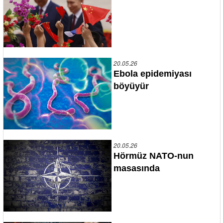
20.05.26
Ebola epidemiyası
böyüyür
20.05.26
Hörmüz NATO-nun
masasında