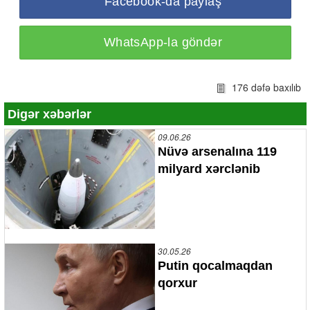
Facebook-da paylaş
WhatsApp-la göndər
176 dəfə baxılıb
Digər xəbərlər
09.06.26
Nüvə arsenalına 119
milyard xərclənib
30.05.26
Putin qocalmaqdan
qorxur