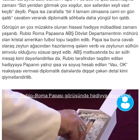
zamanı “Sizi yenidən görmək çox xoşdur, son səfərdən xeyli vaxt
keçib” deyib. Papa isə zarafatla “bir il tamam olmasına cəmi on gün
qalıb” cavabını verərək diplomatik söhbətə daha yüngül ton qatıb.
Görüşün ən çox müzakirə olunan hissəsi hədiyyə mübadiləsi zamanı
yaşanıb. Rubio Roma Papasına ABŞ Dövlət Departamentinin möhürü
olan kristal amerikan futbol topu təqdim edib. Papa isə buna cavab
olaraq zeytun ağacından hazırlanmış qələm verib və zeytunun sülhün
simvolu olduğunu xüsusi qeyd edib. ABŞ mətbuatında bu an sülh
mesajı kimi dəyərləndirilsə də, Rubio tərəfindən təqdim edilən
hədiyyəyə Papanın yalnız qısa və soyuq hesab edilən “Vau, OK”
reaksiyası verməsi diplomatik dairələrdə diqqət çəkən detal kimi
qiymətləndirilib.