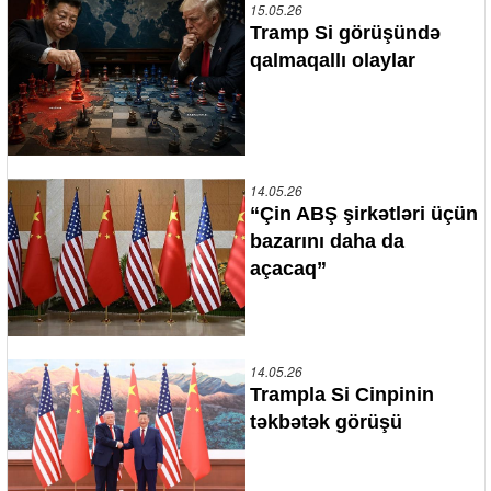
15.05.26
Tramp Si görüşündə
qalmaqallı olaylar
14.05.26
“Çin ABŞ şirkətləri üçün
bazarını daha da
açacaq”
14.05.26
Trampla Si Cinpinin
təkbətək görüşü