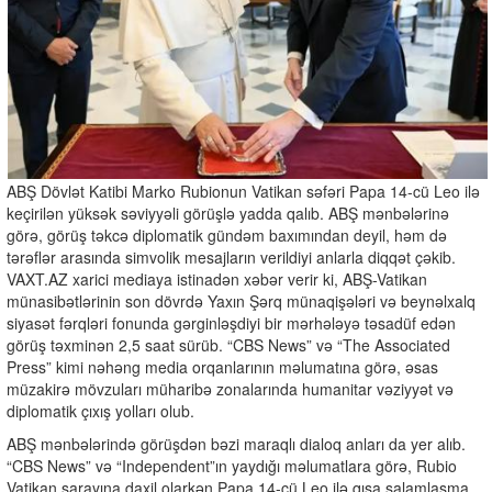
ABŞ Dövlət Katibi Marko Rubionun Vatikan səfəri Papa 14-cü Leo ilə
keçirilən yüksək səviyyəli görüşlə yadda qalıb. ABŞ mənbələrinə
görə, görüş təkcə diplomatik gündəm baxımından deyil, həm də
tərəflər arasında simvolik mesajların verildiyi anlarla diqqət çəkib.
VAXT.AZ xarici mediaya istinadən xəbər verir ki, ABŞ-Vatikan
münasibətlərinin son dövrdə Yaxın Şərq münaqişələri və beynəlxalq
siyasət fərqləri fonunda gərginləşdiyi bir mərhələyə təsadüf edən
görüş təxminən 2,5 saat sürüb. “CBS News” və “The Associated
Press” kimi nəhəng media orqanlarının məlumatına görə, əsas
müzakirə mövzuları müharibə zonalarında humanitar vəziyyət və
diplomatik çıxış yolları olub.
ABŞ mənbələrində görüşdən bəzi maraqlı dialoq anları da yer alıb.
“CBS News” və “Independent”ın yaydığı məlumatlara görə, Rubio
Vatikan sarayına daxil olarkən Papa 14-cü Leo ilə qısa salamlaşma