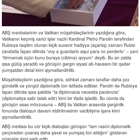
ABŞ mənbələrinin və Vatikan müşahidəçilərinin yazdığına görə,
Vatikanın keçmiş xarici işlər naziri Kardinal Pietro Parolin tərəfindən
Rubioya təqdim olunan kiçik suvenir hədiyyə (açarlıq) zamanı Rubio
zarafatla İspan dilində “voy a guardarlo aquí para no perderlo” – yəni
“itirməmək üçün bunu buraya (cibimə) qoyum” deyib. Bu an zalda
qısa gülüş yaradıb və görüşün gərgin siyasi ab-havasını bir qədər
yumşaldan detal kimi qiymətləndirilib.
Müşahidəçilərin yazdığına görə, söhbət zamanı tərəflər daha çox
gündəlik və yüngül diplomatik ton istifadə ediblər. Parolin də Rubioya
İspan dilində qısa şəkildə “la diplomacia necesita paciencia”
(diplomatiya səbr tələb edir) kimi bir ifadə işlədib. Bu cümlə də
görüşün əsas mövzusuna – ABŞ ilə Vatikan arasında gərginlik
fonunda dialoqun davam etdirilməsinin vacibliyinə işarə kimi
qiymətləndirilib.
ABŞ mediası bu cür kiçik dialoqları görüşün “tam rəsmi diplomatik
çərçivədən çıxaraq daha şəxsi və yumşaq ton aldığını” göstərən
nüanslar kimi şərh edib.