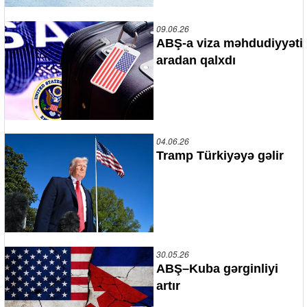
09.06.26
ABŞ-a viza məhdudiyyəti
aradan qalxdı
04.06.26
Tramp Türkiyəyə gəlir
30.05.26
ABŞ–Kuba gərginliyi
artır