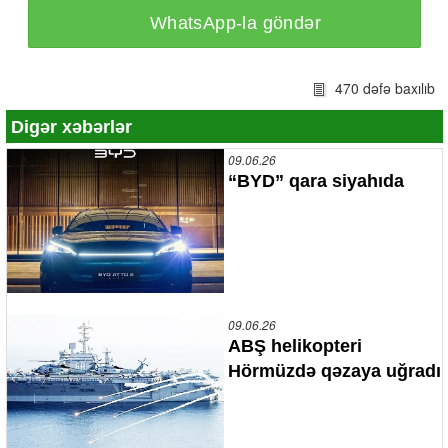
WhatsApp-la göndər
470 dəfə baxılıb
Digər xəbərlər
09.06.26
“BYD” qara siyahıda
09.06.26
ABŞ helikopteri
Hörmüzdə qəzaya uğradı