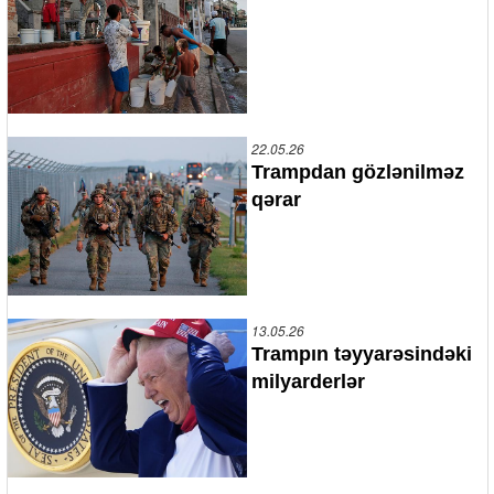
22.05.26
Trampdan gözlənilməz
qərar
13.05.26
Trampın təyyarəsindəki
milyarderlər