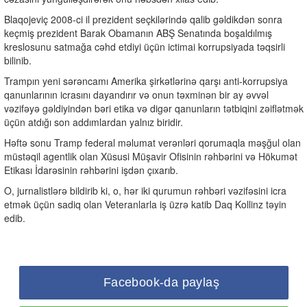
Blaqojeviç 2008-ci il prezident seçkilərində qalib gəldikdən sonra
keçmiş prezident Barak Obamanın ABŞ Senatında boşaldılmış
kreslosunu satmağa cəhd etdiyi üçün ictimai korrupsiyada təqsirli
bilinib.
Trampın yeni sərəncamı Amerika şirkətlərinə qarşı anti-korrupsiya
qanunlarının icrasını dayandırır və onun təxminən bir ay əvvəl
vəzifəyə gəldiyindən bəri etika və digər qanunların tətbiqini zəiflətmək
üçün atdığı son addımlardan yalnız biridir.
Həftə sonu Tramp federal məlumat verənləri qorumaqla məşğul olan
müstəqil agentlik olan Xüsusi Müşavir Ofisinin rəhbərini və Hökumət
Etikası İdarəsinin rəhbərini işdən çıxarıb.
O, jurnalistlərə bildirib ki, o, hər iki qurumun rəhbəri vəzifəsini icra
etmək üçün sadiq olan Veteranlarla iş üzrə katib Daq Kollinz təyin
edib.
Facebook-da paylaş