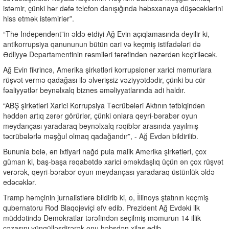
istəmir, çünki hər dəfə telefon danışığında həbsxanaya düşəcəklərini
hiss etmək istəmirlər”.
“The Independent”in əldə etdiyi Ağ Evin açıqlamasında deyilir ki,
antikorrupsiya qanununun bütün cari və keçmiş istifadələri də
Ədliyyə Departamentinin rəsmiləri tərəfindən nəzərdən keçiriləcək.
Ağ Evin fikrincə, Amerika şirkətləri korrupsioner xarici məmurlara
rüşvət vermə qadağası ilə əlverişsiz vəziyyətdədir, çünki bu cür
fəaliyyətlər beynəlxalq biznes əməliyyatlarında adi haldır.
“ABŞ şirkətləri Xarici Korrupsiya Təcrübələri Aktının tətbiqindən
həddən artıq zərər görürlər, çünki onlara qeyri-bərabər oyun
meydançası yaradaraq beynəlxalq rəqiblər arasında yayılmış
təcrübələrlə məşğul olmaq qadağandır”, - Ağ Evdən bildirilib.
Bununla belə, ən ixtiyari nağd pula malik Amerika şirkətləri, çox
güman ki, baş-başa rəqabətdə xarici əməkdaşlıq üçün ən çox rüşvət
verərək, qeyri-bərabər oyun meydançası yaradaraq üstünlük əldə
edəcəklər.
Tramp həmçinin jurnalistlərə bildirib ki, o, İllinoys ştatının keçmiş
qubernatoru Rod Blaqojeviçi əfv edib. Prezident Ağ Evdəki ilk
müddətində Demokratlar tərəfindən seçilmiş məmurun 14 illik
cəzasını yüngülləşdirərək onu həbsdən xilas edib.