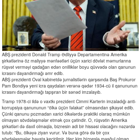
ABŞ prezidenti Donald Tramp Ədliyyə Departamentinə Amerika
şirkətlərinə öz maliyyə mənfəətləri üçün xarici dövlət məmurlarına
rüşvət verməyi qadağan edən onilliklər boyu qüvvədə olan qanunun
icrasını dayandırmağı əmr edib.
ABŞ prezidenti Oval kabinetdə jurnalistlərin qarşısında Baş Prokuror
Pam Bondiyə yeni icra qaydaları verənə qədər 1934-cü il qanununun
icrasını dayandırmağı tapşıran bir sənəd imzalayıb.
Tramp 1978-ci ildə o vaxtkı prezident Cimmi Karterin imzaladığı anti-
korrupsiya qanununun “ölkə üçün fəlakət” olmasından şikayət edib.
Çünki qanunu pozmadan xarici ölkələrdə praktiki olaraq mümkün
olmayan sövdələşmələr etmək çox çətindir. O, rüşvətin Amerika
şirkətləri də daxil olmaqla, biznesin adi bir hissəsi olacağını nəzərdə
tutub: "Bu, ölkəyə ziyan vurur. Və buna görə də bir çox
sövdələşmələr həyata keçirilmir. Heç kim bizneslə məşğul olmaq