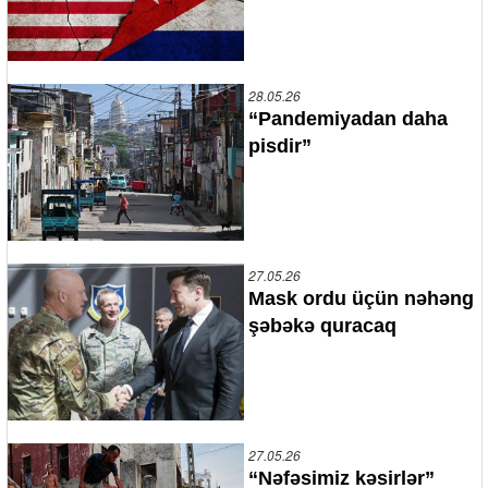
28.05.26
“Pandemiyadan daha
pisdir”
27.05.26
Mask ordu üçün nəhəng
şəbəkə quracaq
27.05.26
“Nəfəsimiz kəsirlər”