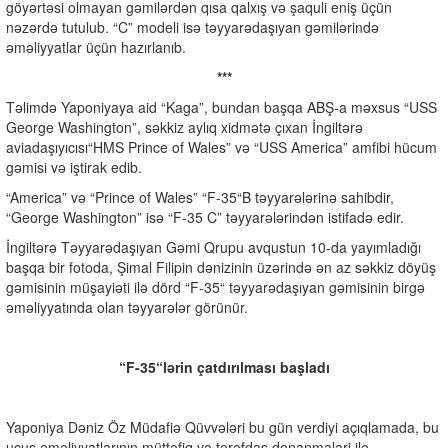
göyərtəsi olmayan gəmilərdən qısa qalxış və şaquli eniş üçün
nəzərdə tutulub. “C” modeli isə təyyarədaşıyan gəmilərində
əməliyyatlar üçün hazırlanıb.
***
Təlimdə Yaponiyaya aid “Kaga”, bundan başqa ABŞ-a məxsus “USS
George Washington”, səkkiz aylıq xidmətə çıxan İngiltərə
aviadaşıyıcısı“HMS Prince of Wales” və “USS America” amfibi hücum
gəmisi və iştirak edib.
“America” və “Prince of Wales” “F-35“B təyyarələrinə sahibdir,
“George Washington” isə “F-35 C” təyyarələrindən istifadə edir.
İngiltərə Təyyarədaşıyan Gəmi Qrupu avqustun 10-da yayımladığı
başqa bir fotoda, Şimal Filipin dənizinin üzərində ən az səkkiz döyüş
gəmisinin müşayiəti ilə dörd “F-35“ təyyarədaşıyan gəmisinin birgə
əməliyyatında olan təyyarələr görünür.
“F-35“lərin çatdırılması başladı
Yaponiya Dəniz Öz Müdafiə Qüvvələri bu gün verdiyi açıqlamada, bu
uçuş əməliyyatlarının müttəfiq və tərəfdaş donanmalari ilə