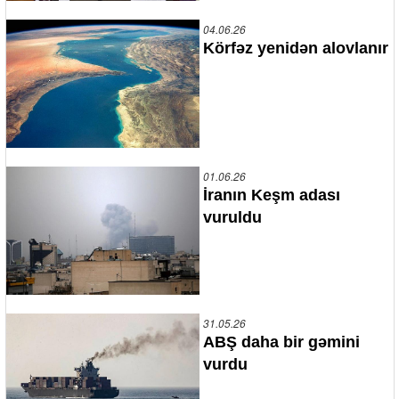
04.06.26
Körfəz yenidən alovlanır
01.06.26
İranın Keşm adası
vuruldu
31.05.26
ABŞ daha bir gəmini
vurdu