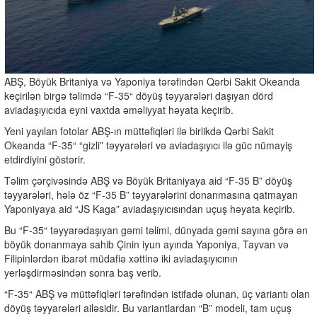
ABŞ, Böyük Britaniya və Yaponiya tərəfindən Qərbi Sakit Okeanda
keçirilən birgə təlimdə “F-35“ döyüş təyyarələri daşıyan dörd
aviadaşıyıcıda eyni vaxtda əməliyyat həyata keçirib.
Yeni yayılan fotolar ABŞ-ın müttəfiqləri ilə birlikdə Qərbi Sakit
Okeanda “F-35“ “gizli” təyyarələri və aviadaşıyıcı ilə güc nümayiş
etdirdiyini göstərir.
Təlim çərçivəsində ABŞ və Böyük Britaniyaya aid “F-35 B” döyüş
təyyarələri, hələ öz “F-35 B” təyyarələrini donanmasına qatmayan
Yaponiyaya aid “JS Kaga” aviadaşıyıcısından uçuş həyata keçirib.
Bu “F-35“ təyyarədaşıyan gəmi təlimi, dünyada gəmi sayına görə ən
böyük donanmaya sahib Çinin iyun ayında Yaponiya, Tayvan və
Filipinlərdən ibarət müdafiə xəttinə iki aviadaşıyıcının
yerləşdirməsindən sonra baş verib.
“F-35“ ABŞ və müttəfiqləri tərəfindən istifadə olunan, üç variantı olan
döyüş təyyarələri ailəsidir. Bu variantlardan “B” modeli, tam uçuş