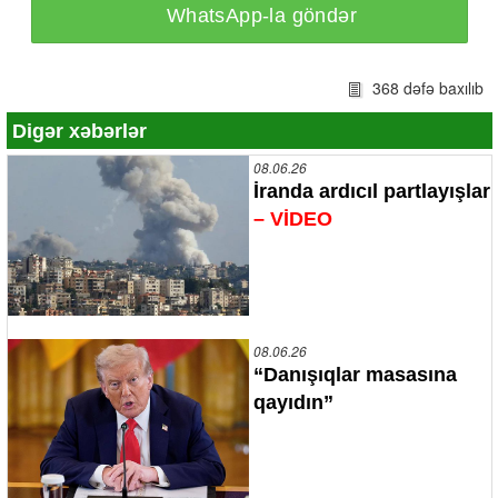
WhatsApp-la göndər
368 dəfə baxılıb
Digər xəbərlər
08.06.26
İranda ardıcıl partlayışlar
– VİDEO
08.06.26
“Danışıqlar masasına
qayıdın”