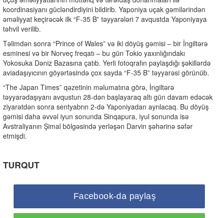
koordinasiyanı gücləndirdiyini bildirib. Yaponiya uçak gəmilərindən
əməliyyat keçirəcək ilk “F-35 B” təyyarələri 7 avqustda Yaponiyaya
təhvil verilib.
Təlimdən sonra “Prince of Wales” və iki döyüş gəmisi – bir İngiltərə
esminesi və bir Norveç freqatı – bu gün Tokio yaxınlığındakı
Yokosuka Dəniz Bazasına çatıb. Yerli fotoqrafın paylaşdığı şəkillərdə
aviadaşıyıcının göyərtəsində çox sayda “F-35 B” təyyarəsi görünüb.
“The Japan Times” qəzetinin məlumatına görə, İngiltərə
təyyarədaşıyanı avqustun 28-dən başlayaraq altı gün davam edəcək
ziyarətdən sonra sentyabrın 2-də Yaponiyadan ayrılacaq. Bu döyüş
gəmisi daha əvvəl iyun sonunda Sinqapura, iyul sonunda isə
Avstraliyanın Şimal bölgəsində yerləşən Darvin şəhərinə səfər
etmişdi.
TURQUT
Facebook-da paylaş