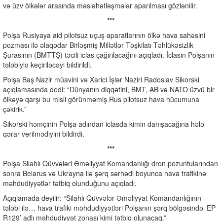
və üzv ölkələr arasında məsləhətləşmələr aparılması gözlənilir.
***
Polşa Rusiyaya aid pilotsuz uçuş aparatlarının ölkə hava sahəsini
pozması ilə əlaqədar Birləşmiş Millətlər Təşkilatı Təhlükəsizlik
Şurasının (BMTTŞ) təcili iclas çağırılacağını açıqladı. İclasın Polşanın
tələbiylə keçiriləcəyi bildirildi.
Polşa Baş Nazir müavini və Xarici İşlər Naziri Radoslav Sikorski
açıqlamasında dedi: “Dünyanın diqqətini, BMT, AB və NATO üzvü bir
ölkəyə qarşı bu misli görünməmiş Rus pilotsuz hava hücumuna
çəkirik.”
Sikorski həmçinin Polşa adından iclasda kimin danışacağına hələ
qərar verilmədiyini bildirdi.
***
Polşa Silahlı Qüvvələri Əməliyyat Komandanlığı dron pozuntularından
sonra Belarus və Ukrayna ilə şərq sərhədi boyunca hava trafikinə
məhdudiyyətlər tətbiq olunduğunu açıqladı.
Açıqlamada deyilir: “Silahlı Qüvvələr Əməliyyat Komandanlığının
tələbi ilə… hava trafiki məhdudiyyətləri Polşanın şərq bölgəsində ‘EP
R129’ adlı məhdudiyyət zonası kimi tətbiq olunacaq.”