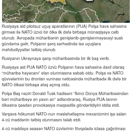
Rusiyaya aid pilotsuz uçuş aparatlarının (PUA) Polşa hava sahəsinə
girməsi ilə NATO üzvü bir ölkə ilk dəfə birbaşa münaqişəyə cəlb
olunub. Avropada müharibənin genişlənib-genişlənməyəcəyi sualı
gündəmə gəlir, Polşanın şərq sərhədində isə uçuşlara
məhdudiyyətlər tətbiq olunub.
Rusiyanın Ukraynaya qarşı müharibəsində bir ilk baş verib.
Rusiyaya aid PUA NATO üzvü Polşanın hava sahəsinə daxil olaraq
“müharibə həyəcanı” elan olunmasına səbəb oldu. Polşa və NATO
qüvvələrinin bu dronları vurması nəticəsində müharibədə ilk dəfə bir
NATO ölkəsi birbaşa atəş açmış oldu.
Polşa Baş naziri Donald Tusk hadisəni “İkinci Dünya Müharibəsindən
bəri müharibəyə ən yaxın an” adlandıraraq, Rusiya PUA-larının
ölkəsinə qəsdən provokasiya məqsədilə göndərildiyini iddia etdi.
Varşava hökuməti NATO-nun məsləhətləşmə mexanizmini işə salan
4-cü maddənin tətbiq olunmasını tələb etdi.
4-cü maddəyə əsasən NATO üzvlərinin fövqəladə iclasa çağırılması