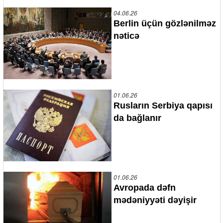
04.06.26
Berlin üçün gözlənilməz
nəticə
01.06.26
Rusların Serbiya qapısı
da bağlanır
01.06.26
Avropada dəfn
mədəniyyəti dəyişir