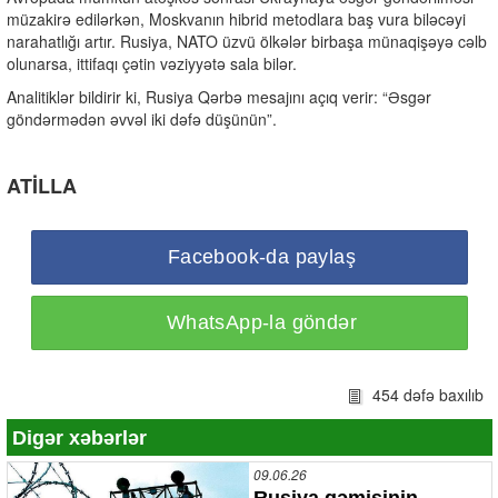
müzakirə edilərkən, Moskvanın hibrid metodlara baş vura biləcəyi
narahatlığı artır. Rusiya, NATO üzvü ölkələr birbaşa münaqişəyə cəlb
olunarsa, ittifaqı çətin vəziyyətə sala bilər.
Analitiklər bildirir ki, Rusiya Qərbə mesajını açıq verir: “Əsgər
göndərmədən əvvəl iki dəfə düşünün”.
ATİLLA
Facebook-da paylaş
WhatsApp-la göndər
454 dəfə baxılıb
Digər xəbərlər
09.06.26
Rusiya gəmisinin