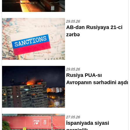
29.05.26
AB-dən Rusiyaya 21-ci
zərbə
29.05.26
Rusiya PUA-sı
Avropanın sərhədini aşdı
27.05.26
İspaniyada siyasi