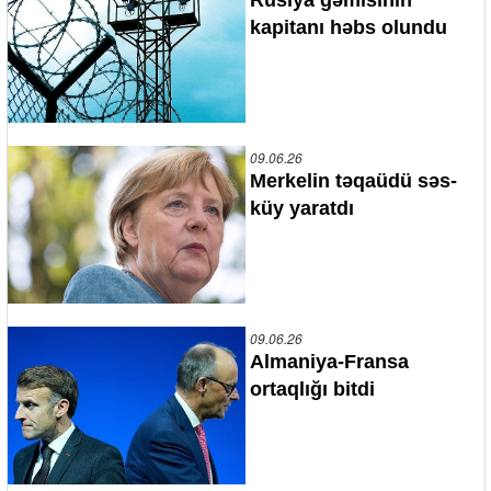
kapitanı həbs olundu
09.06.26
Merkelin təqaüdü səs-
küy yaratdı
09.06.26
Almaniya-Fransa
ortaqlığı bitdi