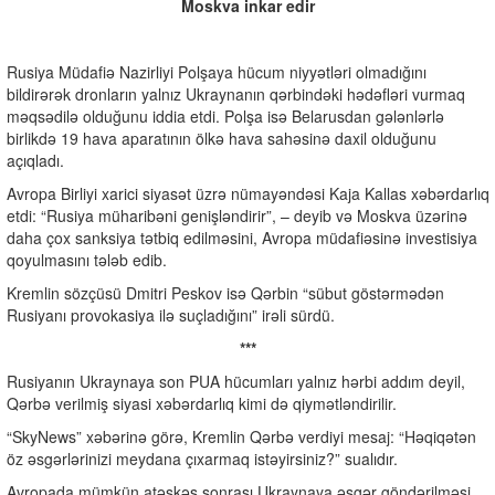
Moskva inkar edir
Rusiya Müdafiə Nazirliyi Polşaya hücum niyyətləri olmadığını
bildirərək dronların yalnız Ukraynanın qərbindəki hədəfləri vurmaq
məqsədilə olduğunu iddia etdi. Polşa isə Belarusdan gələnlərlə
birlikdə 19 hava aparatının ölkə hava sahəsinə daxil olduğunu
açıqladı.
Avropa Birliyi xarici siyasət üzrə nümayəndəsi Kaja Kallas xəbərdarlıq
etdi: “Rusiya müharibəni genişləndirir”, – deyib və Moskva üzərinə
daha çox sanksiya tətbiq edilməsini, Avropa müdafiəsinə investisiya
qoyulmasını tələb edib.
Kremlin sözçüsü Dmitri Peskov isə Qərbin “sübut göstərmədən
Rusiyanı provokasiya ilə suçladığını” irəli sürdü.
***
Rusiyanın Ukraynaya son PUA hücumları yalnız hərbi addım deyil,
Qərbə verilmiş siyasi xəbərdarlıq kimi də qiymətləndirilir.
“SkyNews” xəbərinə görə, Kremlin Qərbə verdiyi mesaj: “Həqiqətən
öz əsgərlərinizi meydana çıxarmaq istəyirsiniz?” sualıdır.
Avropada mümkün atəşkəs sonrası Ukraynaya əsgər göndərilməsi