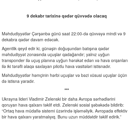
9 dekabr tarixinə qədər qüvvədə olacaq
Məhdudiyyətlər Çərşənbə günü saat 22:00-də qüvvəyə mindi və 9
dekabra qədər davam edəcək.
Agentlik qeyd edir ki, günəşin doğuşundan batışına qədər
məhdudiyyət zonasında uçuşlar qadağandır; yalnız uyğun
transponder ilə uçuş planına uyğun hərəkət edən və hava orqanları
ilə iki tərəfli əlaqə saxlayan pilotlu hava vasitələri istisnadır.
Məhdudiyyətlər həmçinin hərbi uçuşlar və bəzi xüsusi uçuşlar üçün
də istisna yaradır.
***
Ukrayna lideri Vladimir Zelenski bir daha Avropa sərhədlərini
qoruyan hava qalxanı təklif etdi. Zelenski sosial şəbəkədə bildirib:
“Ortaq hava müdafiə sistemi üzərində işləməliyik. Avropada effektiv
bir hava qalxanı yaratmalıyıq. Bunu uzun müddətdir təklif edirik.”