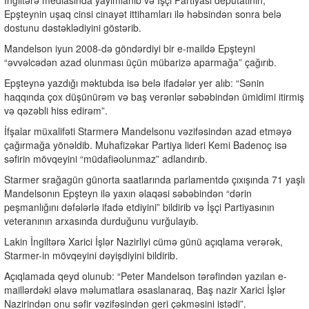
İngiltərə mediasında yayımlanıb və İşçi Partiyası deputatının,
Epşteynin uşaq cinsi cinayət ittihamları ilə həbsindən sonra belə
dostunu dəstəklədiyini göstərib.
Mandelson iyun 2008-də göndərdiyi bir e-maildə Epşteyni
“əvvəlcədən azad olunması üçün mübarizə aparmağa” çağırıb.
Epşteynə yazdığı məktubda isə belə ifadələr yer alıb: “Sənin
haqqında çox düşünürəm və baş verənlər səbəbindən ümidimi itirmiş
və qəzəbli hiss edirəm”.
İfşalar müxalifəti Starmerə Mandelsonu vəzifəsindən azad etməyə
çağırmağa yönəldib. Muhafizəkar Partiya lideri Kemi Badenoç isə
səfirin mövqeyini “müdafiəolunmaz” adlandırıb.
Starmer srağagün günorta saatlarında parlamentdə çıxışında 71 yaşlı
Mandelsonın Epşteyn ilə yaxın əlaqəsi səbəbindən “dərin
peşmanlığını dəfələrlə ifadə etdiyini” bildirib və İşçi Partiyasının
veteranının arxasında durduğunu vurğulayıb.
Lakin İngiltərə Xarici İşlər Nazirliyi cümə günü açıqlama verərək,
Starmer-in mövqeyini dəyişdiyini bildirib.
Açıqlamada qeyd olunub: “Peter Mandelson tərəfindən yazılan e-
maillərdəki əlavə məlumatlara əsaslanaraq, Baş nazir Xarici İşlər
Nazirindən onu səfir vəzifəsindən geri çəkməsini istədi”.