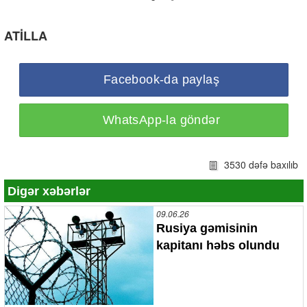
ATİLLA
Facebook-da paylaş
WhatsApp-la göndər
3530 dəfə baxılıb
Digər xəbərlər
09.06.26
Rusiya gəmisinin
kapitanı həbs olundu