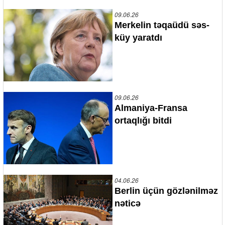
09.06.26
Merkelin təqaüdü səs-
küy yaratdı
09.06.26
Almaniya-Fransa
ortaqlığı bitdi
04.06.26
Berlin üçün gözlənilməz
nəticə