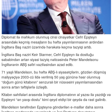
Diplomat ilə məhkum olunmuş cinsi cinayətkar Cefri Epşteyn
arasındakı keçmiş mesajların bu həftə yayımlanmasının ardından
İngiltərə Baş naziri üzərində hərəkətə keçmə təzyiqi artıb.
İngiltərə Baş naziri Keir Starmer, Cefri Epşteyn ilə dostluğu
səbəbindən artan siyasi təzyiq nəticəsində Peter Mandelsonu
İngiltərənin ABŞ səfiri vəzifəsindən azad edib.
71 yaşlı Mandelson, bu həftə ABŞ-lı siyasətçilərin, gözdən düşmüş
maliyyəçiyə 2003-cü ildə verilmiş 50 yaş gününə həsr olunmuş
“doğum günü kitabının” senzuralı bir nüsxəsini yayımlamasından
sonra artan təftişlərlə üzləşib.
Kitabın səhifələri arasında İngiltərə diplomatının əl yazısı ilə yazdığı və
Epşteyni “ən yaxşı dostu” kimi qeyd etdiyi bir qeydə də rast gəlinib.
Mandelson tərəfindən Epşteynə göndərilən e-maillər daha sonra