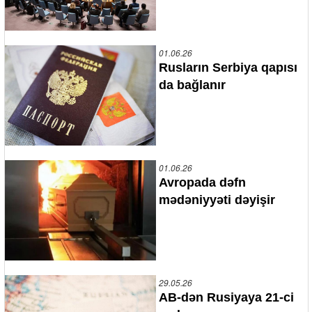
01.06.26
Rusların Serbiya qapısı
da bağlanır
01.06.26
Avropada dəfn
mədəniyyəti dəyişir
29.05.26
AB-dən Rusiyaya 21-ci