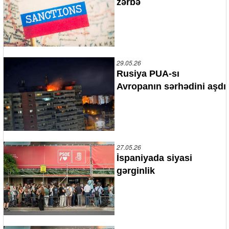
zərbə
29.05.26
Rusiya PUA-sı
Avropanın sərhədini aşdı
27.05.26
İspaniyada siyasi
gərginlik