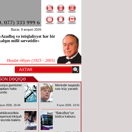
Bazar, 9 avqust 2026
«Azadlıq və istiqlaliyyət hər bir
xalqın milli sərvətidir»
Heydər Əliyev (1923 - 2003)
SON DƏQİQƏ
usiya gəmisinin
Merkelin təqaüdü
apitanı həbs
səs-küy yaratdı
lundu
 iyun 2026, 18:44
9 iyun 2026, 14:01
əhlükəsizliklə
“BakuBus”un
əqəmsal inkişafı
büdcə kabusu
rasında balans