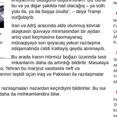
ehtiyacımız olduğunu düşünmürəm. Biz buna
Ne
bu və ya digər şəkildə nail olacağıq – ya sülh
yolu ilə, ya da başqa üsulla”, – deyə Tramp
vurğulayıb.
Nü
İran və ABŞ arasında əldə olunmuş kövrək
Pu
atəşkəsin qüvvəyə minməsindən bir aydan
Çi
n
artıq vaxt keçməsinə baxmayaraq,
AB
münaqişəyə son qoyacaq yekun razılaşma
Pu
00
istiqamətində ciddi irəliləyiş qeydə alınmayıb.
Bu arada İranın Hörmüz boğazı üzərində təsir
“B
imkanlarını daha da artırdığı bildirilir. Məsələyə
AB
, Tehran bu marşrut vasitəsilə neft və
AB
rının təşkili üçün Iraq və Pakistan ilə razılaşmalar
Tr
AB
razılaşmaları nəzərdən keçirdiyini bildirirlər. Bu isə
 daha da möhkəmləndirə bilər.
İr
“D
Kö
İr