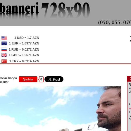
1 USD = 1.7 AZN
1 EUR = 1.6977 AZN
1 RUB = 0.0272 AZN
1 GBP = 1.9671 AZN
1 TRY = 0.0914 AZN
hvlər haqda
Şərhlər
0
lumat
R
k
o
9
T
r
a