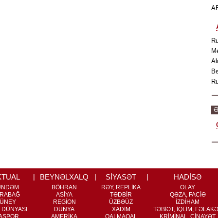
AB
Ru
Me
Al
Be
Ru
Ə
KTUAL
BEYNƏLXALQ
SİYASƏT
HADİSƏ
ÜNDƏM
BÖHRAN
RƏY, REPLİKA
OLAY
RABAĞ
ASİYA
TƏDBİR
QƏZA, FACİƏ
ÜNEY
REGİON
ÜZBƏÜZ
İZDİHAM
 DÜNYASI
DÜNYA
XADİM
TƏBİƏT, İQLİM, FƏLAK
ASPOR
AMERİKA
QALMAQAL
KRİMİNAL, CİNAYƏT