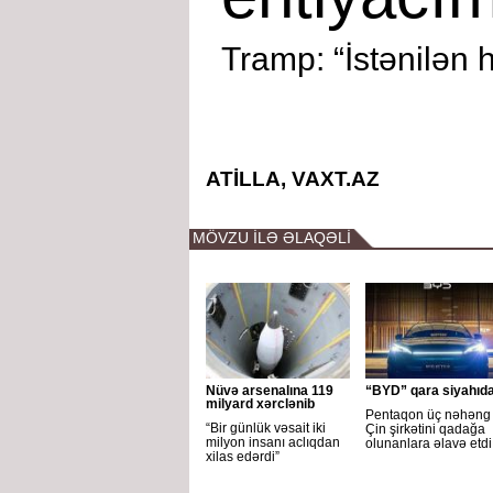
Tramp: “İstənilən 
ATİLLA, VAXT.AZ
MÖVZU İLƏ ƏLAQƏLİ
Nüvə arsenalına 119
“BYD” qara siyahıd
milyard xərclənib
Pentaqon üç nəhəng
“Bir günlük vəsait iki
Çin şirkətini qadağa
milyon insanı aclıqdan
olunanlara əlavə etdi
xilas edərdi”