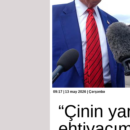
09:17 | 13 may 2026 | Çərşənbə
“Çinin ya
ehtiyacım