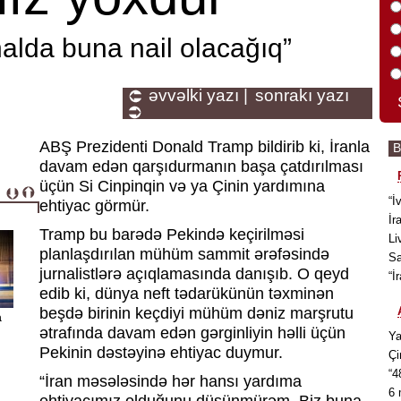
halda buna nail olacağıq”
əvvəlki yazı |
sonrakı yazı
ABŞ Prezidenti Donald Tramp bildirib ki, İranla
davam edən qarşıdurmanın başa çatdırılması
üçün Si Cinpinqin və ya Çinin yardımına
“İ
ehtiyac görmür.
İr
Tramp bu barədə Pekində keçirilməsi
Li
planlaşdırılan mühüm sammit ərəfəsində
Sa
jurnalistlərə açıqlamasında danışıb. O qeyd
“İ
edib ki, dünya neft tədarükünün təxminən
beşdə birinin keçdiyi mühüm dəniz marşrutu
a
ətrafında davam edən gərginliyin həlli üçün
Ya
Pekinin dəstəyinə ehtiyac duymur.
Çi
“4
“İran məsələsində hər hansı yardıma
6 