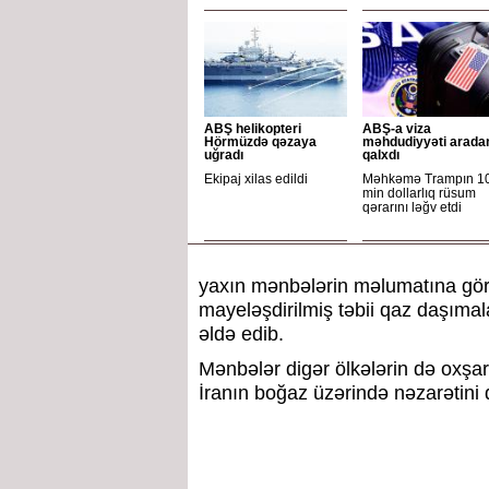
ABŞ helikopteri
ABŞ-a viza
Hörmüzdə qəzaya
məhdudiyyəti arada
uğradı
qalxdı
Ekipaj xilas edildi
Məhkəmə Trampın 1
min dollarlıq rüsum
qərarını ləğv etdi
yaxın mənbələrin məlumatına görə
mayeləşdirilmiş təbii qaz daşımala
əldə edib.
Mənbələr digər ölkələrin də oxşar 
İranın boğaz üzərində nəzarətini