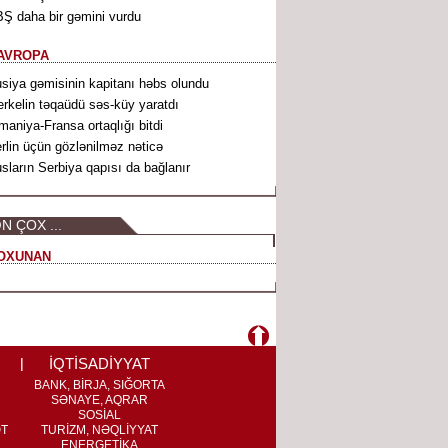
Ş daha bir gəmini vurdu
AVROPA
siya gəmisinin kapitanı həbs olundu
rkelin təqaüdü səs-küy yaratdı
maniya-Fransa ortaqlığı bitdi
rlin üçün gözlənilməz nəticə
sların Serbiya qapısı da bağlanır
N ÇOX ...
OXUNAN
İQTİSADİYYAT
BANK, BİRJA, SIĞORTA
SƏNAYE, AQRAR
SOSİAL
ƏT
TURİZM, NƏQLİYYAT
ENERGETİKA