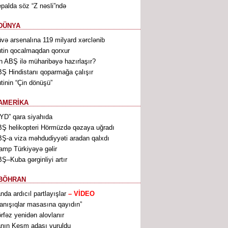
palda söz “Z nəsli”ndə
DÜNYA
və arsenalına 119 milyard xərclənib
tin qocalmaqdan qorxur
n ABŞ ilə müharibəyə hazırlaşır?
Ş Hindistanı qoparmağa çalışır
tinin “Çin dönüşü”
AMERİKA
YD” qara siyahıda
Ş helikopteri Hörmüzdə qəzaya uğradı
Ş-a viza məhdudiyyəti aradan qalxdı
amp Türkiyəyə gəlir
Ş–Kuba gərginliyi artır
BÖHRAN
anda ardıcıl partlayışlar
– VİDEO
anışıqlar masasına qayıdın”
rfəz yenidən alovlanır
anın Keşm adası vuruldu