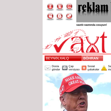
vaxtlı-vaxtında oxuyun!
BEYNƏLXALQ
BÖHRAN
Dosta
Çap
Sosial
Sə
göndər
versiyası
şəbəkələr
mə