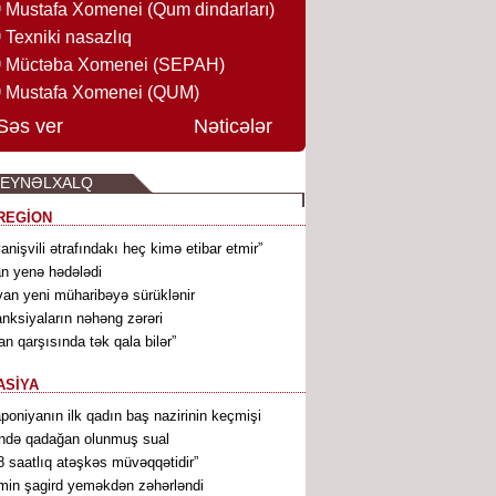
Mustafa Xomenei (Qum dindarları)
Texniki nasazlıq
Müctəba Xomenei (SEPAH)
Mustafa Xomenei (QUM)
Səs ver
Nəticələr
BEYNƏLXALQ
REGİON
vanişvili ətrafındakı heç kimə etibar etmir”
an yenə hədələdi
van yeni müharibəyə sürüklənir
nksiyaların nəhəng zərəri
ran qarşısında tək qala bilər”
ASİYA
poniyanın ilk qadın baş nazirinin keçmişi
ndə qadağan olunmuş sual
8 saatlıq atəşkəs müvəqqətidir”
min şagird yeməkdən zəhərləndi