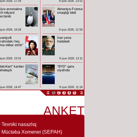
 iyun 2026, 17:19
9 iyun 2026, 13:52
üvə arsenalına
Almaniya-Fransa
19 milyard
ortaqlığı bitdi
ərclənib
 iyun 2026, 16:28
9 iyun 2026, 12:54
İvanişvili
İran yenə
trafındakı heç
hədələdi
imə etibar etmir”
 iyun 2026, 15:51
9 iyun 2026, 12:11
BakıKart” kartları
“BYD” qara
ahalaşdı
siyahıda
 iyun 2026, 14:47
9 iyun 2026, 11:18
1
2
3
4
5
ANKET
Texniki nasazlıq
Müctəba Xomenei (SEPAH)