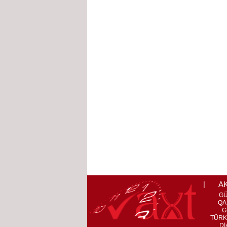
A
G
QA
G
TÜRK
Dİ