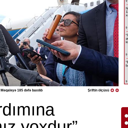
9
N
1
x
9
“
ə
k
9
“
b
9
Məqaləyə 185 dəfə baxılıb
Şriftin ölçüsü
rdımına
ız yoxdur”