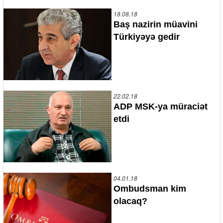
18.08.18
Baş nazirin müavini
Türkiyəyə gedir
22.02.18
ADP MSK-ya müraciət
etdi
04.01.18
Ombudsman kim
olacaq?