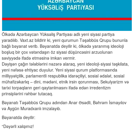
Ölkədə Azərbaycan Yüksəliş Partiyası adlı yeni siyasi partiya
yaradılıb. Vaxt.az bildirir ki, yeni qurumun Təşəbbüs Qrupu bununla
bağlı bəyanat verib. Bəyanatda deyilir ki, ölkədə yaranmış ideoloji
boşluq bir çox vətəndaşın öz siyasi düşüncəsini arzuolunan
səviyyədə ifadə etməsinə imkan vermir.
Dəyişən çağın tələblərini nəzərə alaraq, yeni ideoloji-siyasi təşkilata,
yeni nəfəsə ehtiyac duyulur. Yeni siyasi qurum platformasında
milliyyətçilik, parlamentli respublika idarəçiliyi, sosial ədalət, sosial
mühafizəkarlıq – dini, mədəni, etnik irsin qorunması, Sekulyarizm və
tarixi torpaqların geri qaytarılmasını ifadə edən irredentizm
prinsiplərini rəhbər tutacaq.
Bəyanatı Təşəbbüs Qrupu adından Anar Əsədli, Bəhrəm İsmayılov
və Aygün Muradxanlı imzalayıb.
Bəyanatda deyilir:
“Dəyərli xalqımız!