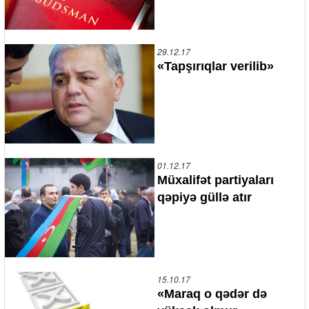
29.12.17
«Tapşırıqlar verilib»
01.12.17
Müxalifət partiyaları
qəpiyə güllə atır
15.10.17
«Maraq o qədər də