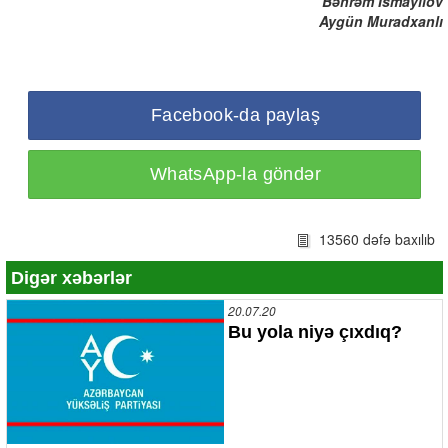
Bəhrəm İsmayılov
Aygün Muradxanlı
Facebook-da paylaş
WhatsApp-la göndər
13560 dəfə baxılıb
Digər xəbərlər
20.07.20
Bu yola niyə çıxdıq?