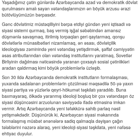
Yaşadığımız çətin günlərdə Azərbaycanda azad və demokratik dövlət
qurulmasını amalı sayan vətəndaşlarımızın ən böyük arzusu ərazi
bütövlüyümüzün bərpasıdır.
Gənc dövlətimiz müstəqilliyini bərpa etdiyi gündən yeni iqtisadi və
siyasi sistemi qurmaq, baş vermiş işğal səbəbindən amansız
düşmənlə savaşmaq, itirilmiş torpaqları geri qaytarmaq, qonşu
dövlətlərlə münasibətləri nizamlamaq, ən əsası, dövlətçilik
ideologiyası zəminində yeni vətəndaş yetişdirmək, şəffaf cəmiyyətin
əsas atributlarından olan vətəndaş institutlarını yaratmaq, Sovetlər
Birliyinin dağılması nəticəsində yaranan çoxsaylı sosial çətinlikləri
aradan qaldırmaq kimi böyük problemlərlə üzləşib.
Son 30 ildə Azərbaycanda demokratik institutların formalaşması,
yuxarıda sadalanan problemlərin çözülməsi məqsədilə 50-yə yaxın
siyasi partiya və yüzlərlə qeyri-hökumət təşkilatı yaradılıb. Buna
baxmayaraq, ölkədə yaranmış ideoloji boşluq bir çox vətəndaşın öz
siyasi düşüncəsini arzuolunan səviyyədə ifadə etməsinə imkan
vermir. Artıq Azərbaycanda yeni təfəkkürə sahib parlaq nəsil
yetişməkdədir. Düşünürük ki, Azərbaycan siyasi məkanında
formalaşmış müsbət ənənələrə sadiq qalmaqla dəyişən çağın
tələblərini nəzərə alaraq, yeni ideoloji-siyasi təşkilata, yeni nəfəsə
ehtiyac duyulur.