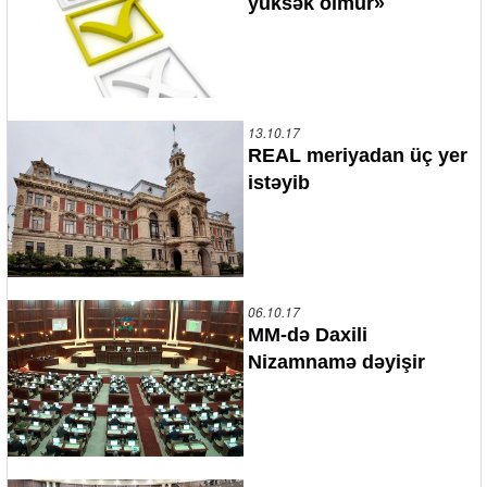
yüksək olmur»
13.10.17
REAL meriyadan üç yer
istəyib
06.10.17
MM-də Daxili
Nizamnamə dəyişir