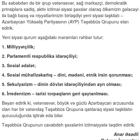
Bu səbəbdən də bir qrup vətənsevər, sağ mərkəzçi, demokratik
prinsiplərə sadiq, aktiv ictimai-siyasi şəxslər olaraq ölkəmizin gələcəyi
ilə bağlı baxış və niyyətlərimizin birləşdiyi yeni siyasi təşkilatı –
Azərbaycan Yüksəliş Partiyasının (AYP) Təşəbbüs Qrupunu elan
edirik.
Yeni siyasi qurum aşağıdakı məramları rəhbər tutur:
1. Milliyyətçilik;
2. Parlamentli respublika idarəçiliyi;
3. Sosial ədalət;
4. Sosial mühafizəkarlıq – dini, mədəni, etnik irsin qorunması;
5. Sekulyarizm – dinin dövlət idarəçiliyindən ayrı olması;
6. İrredentizm – tarixi torpaqların geri qaytarılması.
Bəyan edirik ki, vətənsevər, böyük və güclü Azərbaycan arzusunda
olan hər bir vətəndaş Təşəbbüs Qrupuna qatılaraq siyasi təşkilatın
quruculuğunda iştirak edə bilər.
Təşəbbüs Qrupunun cavabdeh şəxslərini ictimaiyyətə təqdim edirik:
Anar Əsədli